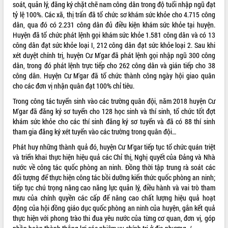
soát, quản lý, đăng ký chặt chẽ nam công dân trong độ tuổi nhập ngũ đạt
VIDEO
tỷ lệ 100%. Các xã, thị trấn đã tổ chức sơ khám sức khỏe cho 4.715 công
dân, qua đó có 2.231 công dân đủ điều kiện khám sức khỏe tại huyện.
Không có file video nào để phát.
Huyện đã tổ chức phát lệnh gọi khám sức khỏe 1.581 công dân và có 13
công dân đạt sức khỏe loại I, 212 công dân đạt sức khỏe loại 2. Sau khi
ALBUM ẢNH
xét duyệt chính trị, huyện Cư M'gar đã phát lệnh gọi nhập ngũ 300 công
dân, trong đó phát lệnh trực tiếp cho 262 công dân và gián tiếp cho 38
công dân. Huyện Cư M'gar đã tổ chức thành công ngày hội giao quân
cho các đơn vị nhận quân đạt 100% chỉ tiêu.
Trong công tác tuyển sinh vào các trường quân đội, năm 2018 huyện Cư
M'gar đã đăng ký sơ tuyển cho 128 học sinh và thí sinh, tổ chức tốt đợt
khám sức khỏe cho các thí sinh đăng ký sơ tuyển và đã có 88 thí sinh
tham gia đăng ký xét tuyển vào các trường trong quân đội…
Phát huy những thành quả đó, huyện Cư M'gar tiếp tục tổ chức quán triệt
LIÊN KẾT WEB
và triển khai thực hiện hiệu quả các Chỉ thị, Nghị quyết của Đảng và Nhà
nước về công tác quốc phòng an ninh. Đồng thời tập trung rà soát các
đối tượng để thực hiện công tác bồi dưỡng kiến thức quốc phòng an ninh;
tiếp tục chú trọng nâng cao năng lực quản lý, điều hành và vai trò tham
mưu của chính quyền các cấp để nâng cao chất lượng hiệu quả hoạt
THỐNG KÊ TRUY CẬP
động của hội đồng giáo dục quốc phòng an ninh của huyện, gắn kết quả
thực hiện với phong trào thi đua yêu nước của từng cơ quan, đơn vị, góp
Hôm nay:
22562