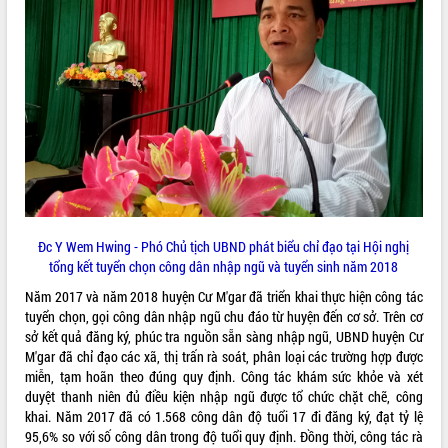
ĐIỂM TIN VĂN BẢN
QUY HOẠCH - KẾ HOẠCH
Đc Y Wem Hwing - Phó Chủ tịch UBND phát biểu chỉ đạo tại Hội nghị
tổng kết tuyển chọn công dân nhập ngũ và tuyển sinh năm 2018
Năm 2017 và năm 2018 huyện Cư M'gar đã triển khai thực hiện công tác
tuyển chọn, gọi công dân nhập ngũ chu đáo từ huyện đến cơ sở. Trên cơ
sở kết quả đăng ký, phúc tra nguồn sẵn sàng nhập ngũ, UBND huyện Cư
M'gar đã chỉ đạo các xã, thị trấn rà soát, phân loại các trường hợp được
miễn, tạm hoãn theo đúng quy định. Công tác khám sức khỏe và xét
duyệt thanh niên đủ điều kiện nhập ngũ được tổ chức chặt chẽ, công
khai. Năm 2017 đã có 1.568 công dân độ tuổi 17 đi đăng ký, đạt tỷ lệ
95,6% so với số công dân trong độ tuổi quy định. Đồng thời, công tác rà