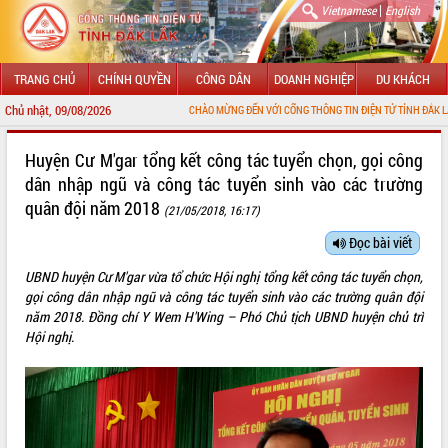
|
Vietnamese
English
TRANG CHỦ
CHÍNH QUYỀN
CÔNG DÂN
DOANH NGHIỆP
DU KHÁCH
Chủ nhật, 09/08/2026
CHÀO MỪNG ĐẾN VỚI CỔNG THÔNG TIN ĐIỆN TỬ TỈNH ĐẮK LẮK
GIỚI THIỆU
Huyện Cư M'gar tổng kết công tác tuyển chọn, gọi công
dân nhập ngũ và công tác tuyển sinh vào các trường
LÃNH ĐẠO UBND TỈNH
quân đội năm 2018
(21/05/2018, 16:17)
TIN TỨC SỰ KIỆN
Đọc bài viết
SỞ, BAN, NGÀNH
UBND huyện Cư M'gar vừa tổ chức Hội nghị tổng kết công tác tuyển chọn,
gọi công dân nhập ngũ và công tác tuyển sinh vào các trường quân đội
UBND CÁC XÃ, PHƯỜNG
năm 2018. Đồng chí Y Wem H'Wing – Phó Chủ tịch UBND huyện chủ trì
Hội nghị.
THÔNG TIN CHỈ ĐẠO ĐIỀU HÀNH
HỆ THỐNG VĂN BẢN
VĂN BẢN HĐND TỈNH