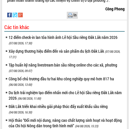
phần hoàn thành thắng lợi các nhiệm vụ chính trị ở địa phương ./.
Tất cả:
66108230
Công Phong
In
Các tin khác
12 điểm check-in lan tỏa hình ảnh Lễ hội Sầu riêng Đắk Lắk năm 2026
(07/08/2026, 17:30)
Xây dựng thương hiệu điểm đến và sản phẩm du lịch Đắk Lắk
(07/08/2026,
17:21)
Tập huấn kỹ năng livestream bán sầu riêng online cho các xã, phường
(07/08/2026, 09:07)
Công bố chủ trương đầu tư hai khu công nghiệp quy mô hơn 817 ha
(06/08/2026, 13:00)
Du lịch trải nghiệm tạo điểm nhấn mới cho Lễ hội Sầu riêng Đắk Lắk năm
2026
(06/08/2026, 11:00)
Đắk Lắk triển khai nhiều giải pháp thúc đẩy xuất khẩu sầu riêng
(04/08/2026, 16:30)
Hội thảo “Đổi mới nội dung, nâng cao chất lượng sinh hoạt và hoạt động
của Chi hội Nông dân trong tình hình mới”
(04/08/2026, 15:23)