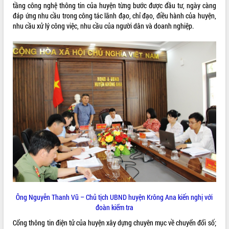
tầng công nghệ thông tin của huyện từng bước được đầu tư, ngày càng
VIDEO
đáp ứng nhu cầu trong công tác lãnh đạo, chỉ đạo, điều hành của huyện,
nhu cầu xử lý công việc, nhu cầu của người dân và doanh nghiệp.
Không có file video nào để phát.
ALBUM ẢNH
LIÊN KẾT WEB
Ông Nguyễn Thanh Vũ – Chủ tịch UBND huyện Krông Ana kiến nghị với
THỐNG KÊ TRUY CẬP
đoàn kiểm tra
Cổng thông tin điện tử của huyện xây dựng chuyên mục về chuyển đổi số;
Hôm nay:
18113