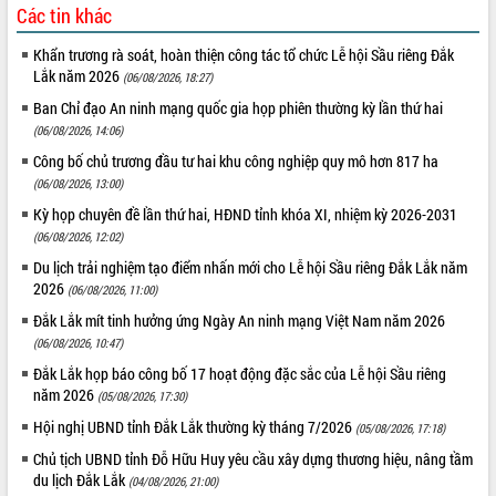
Các tin khác
Khẩn trương rà soát, hoàn thiện công tác tổ chức Lễ hội Sầu riêng Đắk
Lắk năm 2026
(06/08/2026, 18:27)
Ban Chỉ đạo An ninh mạng quốc gia họp phiên thường kỳ lần thứ hai
(06/08/2026, 14:06)
Công bố chủ trương đầu tư hai khu công nghiệp quy mô hơn 817 ha
(06/08/2026, 13:00)
Kỳ họp chuyên đề lần thứ hai, HĐND tỉnh khóa XI, nhiệm kỳ 2026-2031
(06/08/2026, 12:02)
Du lịch trải nghiệm tạo điểm nhấn mới cho Lễ hội Sầu riêng Đắk Lắk năm
2026
(06/08/2026, 11:00)
Đắk Lắk mít tinh hưởng ứng Ngày An ninh mạng Việt Nam năm 2026
(06/08/2026, 10:47)
Đắk Lắk họp báo công bố 17 hoạt động đặc sắc của Lễ hội Sầu riêng
năm 2026
(05/08/2026, 17:30)
Hội nghị UBND tỉnh Đắk Lắk thường kỳ tháng 7/2026
(05/08/2026, 17:18)
Chủ tịch UBND tỉnh Đỗ Hữu Huy yêu cầu xây dựng thương hiệu, nâng tầm
du lịch Đắk Lắk
(04/08/2026, 21:00)