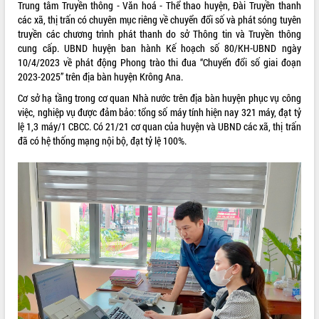
Trung tâm Truyền thông - Văn hoá - Thể thao huyện, Đài Truyền thanh
Tất cả:
66030853
các xã, thị trấn có chuyên mục riêng về chuyển đổi số và phát sóng tuyên
truyền các chương trình phát thanh do sở Thông tin và Truyền thông
cung cấp. UBND huyện ban hành Kế hoạch số 80/KH-UBND ngày
10/4/2023 về phát động Phong trào thi đua “Chuyển đổi số giai đoạn
2023-2025” trên địa bàn huyện Krông Ana.
Cơ sở hạ tầng trong cơ quan Nhà nước trên địa bàn huyện phục vụ công
việc, nghiệp vụ được đảm bảo: tổng số máy tính hiện nay 321 máy, đạt tỷ
lệ 1,3 máy/1 CBCC. Có 21/21 cơ quan của huyện và UBND các xã, thị trấn
đã có hệ thống mạng nội bộ, đạt tỷ lệ 100%.