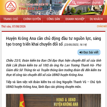
|
Vietnamese
English
TRANG CHỦ
CHÍNH QUYỀN
CÔNG DÂN
DOANH NGHIỆP
DU KHÁCH
Thứ sáu, 07/08/2026
CHÀO MỪNG ĐẾN VỚI CỔNG TH
GIỚI THIỆU
Huyện Krông Ana cần chủ động đầu tư nguồn lực, sáng
tạo trong triển khai chuyển đổi số
(23/05/2023, 16:14)
LÃNH ĐẠO UBND TỈNH
Đọc bài viết
TIN TỨC SỰ KIỆN
Chiều 23/5, Đoàn kiểm tra Ban Chỉ đạo thực hiện chuyển đổi số của tỉnh
SỞ, BAN, NGÀNH
Đắk Lắk (Đoàn kiểm tra số 100) do ông Ra Lan Trương Thanh Hà- Phó
Giám đốc Sở Thông tin và Truyền thông làm trưởng đoàn đã đến kiểm tra
UBND CÁC XÃ, PHƯỜNG
thực tế công tác chuyển đổi số của UBND huyện Krông Ana.
Tiếp và làm việc với đoàn kiểm tra có ông Nguyễn Thanh Vũ – Chủ tịch
THÔNG TIN CHỈ ĐẠO ĐIỀU HÀNH
UBND huyện Krông Ana, lãnh đạo các phòng chuyên môn.
HỆ THỐNG VĂN BẢN
VĂN BẢN HĐND TỈNH