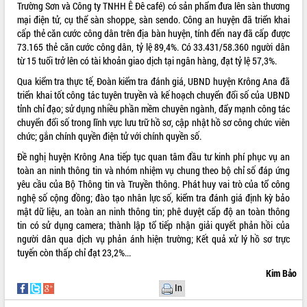
Trường Sơn và Công ty TNHH Ê Đê café) có sản phẩm đưa lên sàn thương
mại điện tử, cụ thể sàn shoppe, sàn sendo. Công an huyện đã triển khai
cấp thẻ căn cước công dân trên địa bàn huyện, tính đến nay đã cấp được
73.165 thẻ căn cước công dân, tỷ lệ 89,4%. Có 33.431/58.360 người dân
từ 15 tuổi trở lên có tài khoản giao dịch tại ngân hàng, đạt tỷ lệ 57,3%.
Qua kiểm tra thực tế, Đoàn kiểm tra đánh giá, UBND huyện Krông Ana đã
triển khai tốt công tác tuyên truyền và kế hoạch chuyển đổi số của UBND
tỉnh chỉ đạo; sử dụng nhiều phần mềm chuyên ngành, đẩy mạnh công tác
chuyển đổi số trong lĩnh vực lưu trữ hồ sơ, cập nhật hồ sơ công chức viên
chức; gắn chính quyền điện tử với chính quyền số.
Đề nghị huyện Krông Ana tiếp tục quan tâm đầu tư kinh phí phục vụ an
toàn an ninh thông tin và nhóm nhiệm vụ chung theo bộ chỉ số đáp ứng
yêu cầu của Bộ Thông tin và Truyền thông. Phát huy vai trò của tổ công
nghệ số cộng đồng; đào tạo nhân lực số, kiểm tra đánh giá định kỳ bảo
mật dữ liệu, an toàn an ninh thông tin; phê duyệt cấp độ an toàn thông
tin có sử dụng camera; thành lập tổ tiếp nhận giải quyết phản hồi của
người dân qua dịch vụ phản ánh hiện trường; Kết quả xử lý hồ sơ trực
tuyến còn thấp chỉ đạt 23,2%...
Kim Bảo
In