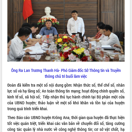
ĐIỂM TIN VĂN BẢN
QUY HOẠCH - KẾ HOẠCH
Ông Ra Lan Trương Thanh Hà- Phó Giám đốc Sở Thông tin và Truyền
thông chủ trì buổi làm việc
Đoàn đã kiểm tra một số nội dung gồm: Nhận thức số, thể chế số, nhân
lực số và hạ tầng số; An toàn thông tin mạng; hoạt động chính quyền số,
kinh tế số, xã hội số; Tiếp nhận thủ tục hành chính tại Bộ phận một cửa
của UBND huyện; thảo luận về một số khó khăn và tồn tại của huyện
trong quá trình triển khai.
Theo Báo cáo UBND huyện Krông Ana, thời gian qua huyện đã thực hiện
tốt việc quán triệt, triển khai các văn bản về chuyển đổi số, tăng cường
công tác quản lý nhà nước về công nghệ thông tin; cơ sở vật chất, hạ