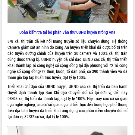
Đoàn kiểm tra tại bộ phận Văn thư UBND huyện Krông Ana
8/8 xã, thị trấn đã kết nối mạng truyền số liệu chuyên dùng. Hệ thống
Camera giám sát an ninh do Công An huyện triển khai đã được bố trí trên
các tuyến đường chính của huyện trên 30 camera và 100% xã, thị trấn
cũng được trang bị. UBND huyện đã chỉ đạo UBND các xã, thị trấn triển
khai thành lập Tổ công nghệ số cộng đồng tại địa phương với 72 Tổ công
nghệ số cộng đồng/72 thôn, buôn, tổ dân phố, có 390 thành viên và đã
tham gia lớp tập huấn trực tuyến, đạt tỷ lệ 100%.
Triển khai chỉ đạo của UBND huyện, UBND các xã, thị trấn đã ban hành
Quyết định thành lập Ban Chỉ đạo Chuyển đổi số tại đơn vị, đến nay
08/08 xã, thị trấn đã thành lập, đạt tỷ lệ 100%. Hiện nay các cơ sở giáo
dục nghề nghiệp, các cơ sở giáo dục từ tiểu học đến trung học phổ thông
trên địa bàn huyện đã triển khai ứng dụng các phần mềm chuyển đổi số
tại đơn vị: 32/32 cơ sở, đạt tỷ lệ 100%.