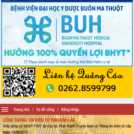
Toggle
Trang chủ
Sơ đồ cổng
Đăng nhập
navigation
CỔNG THÔNG TIN ĐIỆN TỬ TỈNH ĐẮK LẮK
Giấy phép số 99/GP-TTĐT do Cục QL Phát thanh Truyền hình và Thông tin Điện tử cấp
ngày 14/05/2010