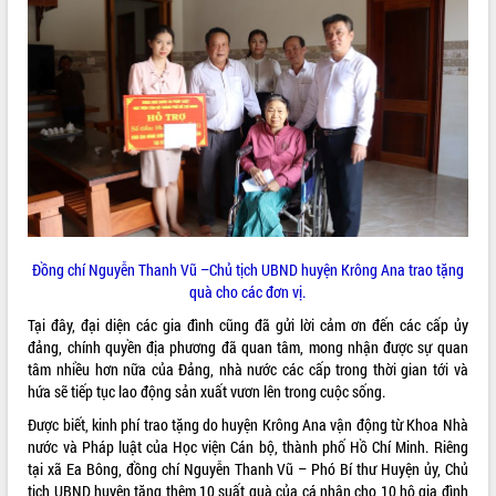
VIDEO
Không có file video nào để phát.
ALBUM ẢNH
Đồng chí Nguyễn Thanh Vũ –Chủ tịch UBND huyện Krông Ana trao tặng
quà cho các đơn vị.
Tại đây, đại diện các gia đình cũng đã gửi lời cảm ơn đến các cấp ủy
LIÊN KẾT WEB
đảng, chính quyền địa phương đã quan tâm, mong nhận được sự quan
tâm nhiều hơn nữa của Đảng, nhà nước các cấp trong thời gian tới và
hứa sẽ tiếp tục lao động sản xuất vươn lên trong cuộc sống.
Được biết, kinh phí trao tặng do huyện Krông Ana vận động từ Khoa Nhà
THỐNG KÊ TRUY CẬP
nước và Pháp luật của Học viện Cán bộ, thành phố Hồ Chí Minh. Riêng
tại xã Ea Bông, đồng chí Nguyễn Thanh Vũ – Phó Bí thư Huyện ủy, Chủ
Hôm nay:
30223
tịch UBND huyện tặng thêm 10 suất quà của cá nhân cho 10 hộ gia đình