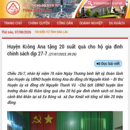
|
Vietnamese
English
TRANG CHỦ
CHÍNH QUYỀN
CÔNG DÂN
DOANH NGHIỆP
DU KHÁCH
Thứ sáu, 07/08/2026
NG THÔNG TIN ĐIỆN TỬ TỈNH ĐẮK LẮK
GIỚI THIỆU
Huyện Krông Ana tặng 20 suất quà cho hộ gia đình
chính sách dịp 27-7
(27/07/2023, 09:26)
LÃNH ĐẠO UBND TỈNH
Đọc bài viết
TIN TỨC SỰ KIỆN
Chiều 26/7, nhân kỷ niệm 76 năm Ngày Thương binh liệt sỹ, Đoàn lãnh
SỞ, BAN, NGÀNH
đạo Huyện ủy, UBND huyện Krông Ana do đồng chí Nguyễn Kính – Bí thư
Huyện ủy và đồng chí Nguyễn Thanh Vũ –Chủ tịch UBND huyện làm
UBND CÁC XÃ, PHƯỜNG
trưởng đoàn đã thăm tặng quà cho 20 hộ gia đình chính sách có hoàn
cảnh khó khăn tại xã Ea Bông và xã Dur Kmăl với tổng số tiền 20 triệu
đồng.
THÔNG TIN CHỈ ĐẠO ĐIỀU HÀNH
HỆ THỐNG VĂN BẢN
VĂN BẢN HĐND TỈNH