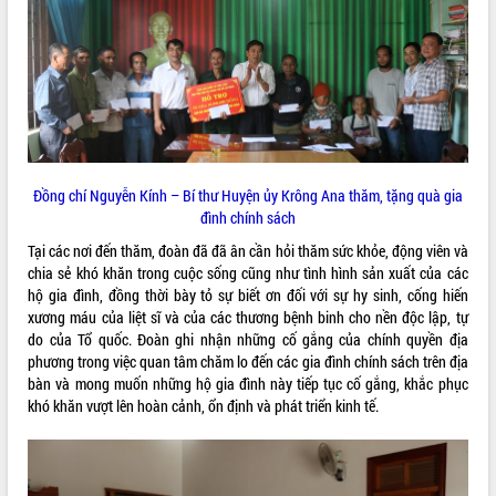
ĐIỂM TIN VĂN BẢN
QUY HOẠCH - KẾ HOẠCH
Đồng chí Nguyễn Kính – Bí thư Huyện ủy Krông Ana thăm, tặng quà gia
đình chính sách
Tại các nơi đến thăm, đoàn đã đã ân cần hỏi thăm sức khỏe, động viên và
chia sẻ khó khăn trong cuộc sống cũng như tình hình sản xuất của các
hộ gia đình, đồng thời bày tỏ sự biết ơn đối với sự hy sinh, cống hiến
xương máu của liệt sĩ và của các thương bệnh binh cho nền độc lập, tự
do của Tổ quốc. Đoàn ghi nhận những cố gắng của chính quyền địa
phương trong việc quan tâm chăm lo đến các gia đình chính sách trên địa
bàn và mong muốn những hộ gia đình này tiếp tục cố gắng, khắc phục
khó khăn vượt lên hoàn cảnh, ổn định và phát triển kinh tế.