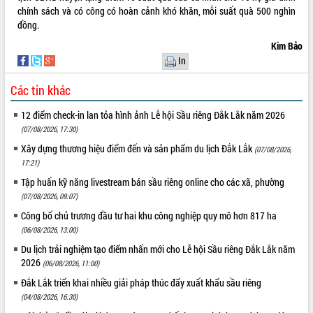
Tất cả:
66042963
chính sách và có công có hoàn cảnh khó khăn, mỗi suất quà 500 nghìn
đồng.
Kim Bảo
In
Các tin khác
12 điểm check-in lan tỏa hình ảnh Lễ hội Sầu riêng Đắk Lắk năm 2026
(07/08/2026, 17:30)
Xây dựng thương hiệu điểm đến và sản phẩm du lịch Đắk Lắk
(07/08/2026,
17:21)
Tập huấn kỹ năng livestream bán sầu riêng online cho các xã, phường
(07/08/2026, 09:07)
Công bố chủ trương đầu tư hai khu công nghiệp quy mô hơn 817 ha
(06/08/2026, 13:00)
Du lịch trải nghiệm tạo điểm nhấn mới cho Lễ hội Sầu riêng Đắk Lắk năm
2026
(06/08/2026, 11:00)
Đắk Lắk triển khai nhiều giải pháp thúc đẩy xuất khẩu sầu riêng
(04/08/2026, 16:30)