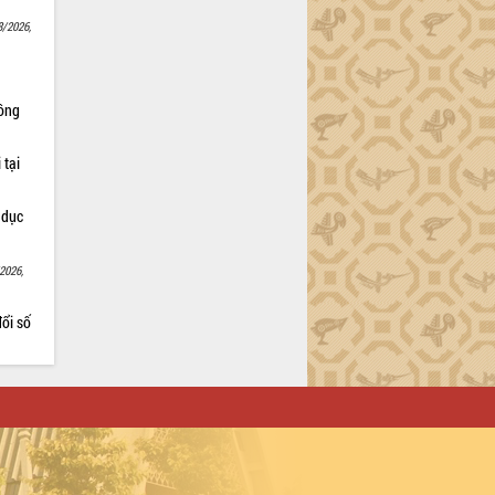
8/2026,
Nông
 tại
 dục
2026,
ổi số