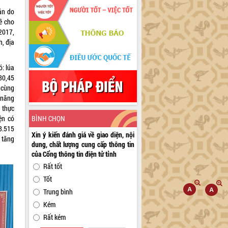
ăn do
ề cho
2017,
h, địa
ó: lúa
80,45
 cùng
 năng
 thực
BÌNH CHỌN
ện có
8.515
Xin ý kiến đánh giá về giao diện, nội
 tăng
dung, chất lượng cung cấp thông tin
của Cổng thông tin điện tử tỉnh
Rất tốt
Tốt
Trung bình
Kém
Rất kém