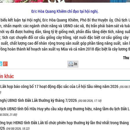
Đ/c Hòa Quang Khiêm chỉ đạo tại hội nghị.
 biểu kết luận tại Hội nghị, Đ/c Hòa Quang Khiêm, Phó Bí thư Huyện ủy, Chủ tịch
n, nhấn mạnh: các ngành chức năng và UBND các xã, thị trấn phải bám sát và tuâ
thời vụ đã được hướng dẫn, tăng tỷ lệ giống mới, phấn đấu tăng diện tích, năng su
; tích cực chuyển đổi cơ cấu giống cây trồng, vật nuôi đặc biệt cơ cấu giống cây
 suất, chất lượng cao để nhân rộng trong sản xuất góp phần tăng năng suất, sản 
trồng hoàn thành kế hoạch sản xuất vụ Mùa và cả năm 2018 đặc biệt là cây lương 
Thu
In
in khác
 Lắk họp báo công bố 17 hoạt động đặc sắc của Lễ hội Sầu riêng năm 2026
(05/08/2
)
 nghị UBND tỉnh Đắk Lắk thường kỳ tháng 7/2026
(05/08/2026, 17:18)
 tịch UBND tỉnh Đỗ Hữu Huy yêu cầu xây dựng thương hiệu, nâng tầm du lịch Đắk 
8/2026, 21:00)
ng trực HĐND tỉnh Đắk Lắk tổ chức phiên họp thường kỳ lần thứ nhất trong tháng
026
(04/08/2026, 18:22)