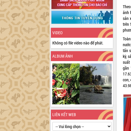
Theo
ảnh 
sản 
trên 
phươn
VIDEO
Toàn 
Không có file video nào để phát.
nước
tấn 
ALBUM ẢNH
kỳ, 
suất
gần 
17.6
con,
43.98
LIÊN KẾT WEB