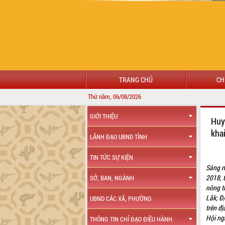
TRANG CHỦ
CH
Thứ năm, 06/08/2026
GIỚI THIỆU
Huy
kha
LÃNH ĐẠO UBND TỈNH
TIN TỨC SỰ KIỆN
Sáng n
2018, 
SỞ, BAN, NGÀNH
nông t
Lắk; Đ
UBND CÁC XÃ, PHƯỜNG
trên đ
Hội ng
THÔNG TIN CHỈ ĐẠO ĐIỀU HÀNH