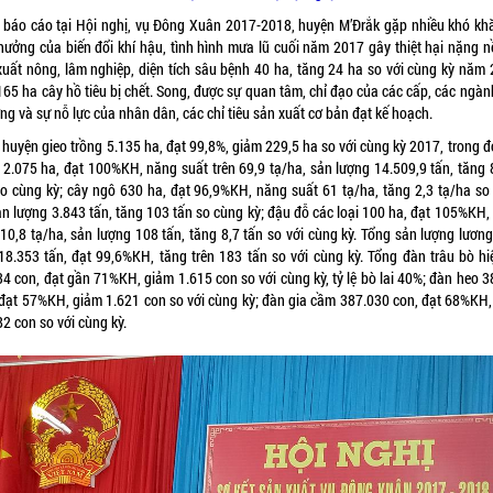
 báo cáo tại Hội nghị, vụ Đông Xuân 2017-2018, huyện M’Đrắk gặp nhiều khó kh
hưởng của biến đổi khí hậu, tình hình mưa lũ cuối năm 2017 gây thiệt hại nặng n
xuất nông, lâm nghiệp, diện tích sâu bệnh 40 ha, tăng 24 ha so với cùng kỳ năm 
165 ha cây hồ tiêu bị chết. Song, được sự quan tâm, chỉ đạo của các cấp, các ngàn
g và sự nỗ lực của nhân dân, các chỉ tiêu sản xuất cơ bản đạt kế hoạch.
huyện gieo trồng 5.135 ha, đạt 99,8%, giảm 229,5 ha so với cùng kỳ 2017, trong đ
 2.075 ha, đạt 100%KH, năng suất trên 69,9 tạ/ha, sản lượng 14.509,9 tấn, tăng 
so cùng kỳ; cây ngô 630 ha, đạt 96,9%KH, năng suất 61 tạ/ha, tăng 2,3 tạ/ha so
sản lượng 3.843 tấn, tăng 103 tấn so cùng kỳ; đậu đỗ các loại 100 ha, đạt 105%KH,
 10,8 tạ/ha, sản lượng 108 tấn, tăng 8,7 tấn so với cùng kỳ. Tổng sản lượng lương
18.353 tấn, đạt 99,6%KH, tăng trên 183 tấn so với cùng kỳ. Tổng đàn trâu bò hi
34 con, đạt gần 71%KH, giảm 1.615 con so với cùng kỳ, tỷ lệ bò lai 40%; đàn heo 3
 đạt 57%KH, giảm 1.621 con so với cùng kỳ; đàn gia cầm 387.030 con, đạt 68%KH,
2 con so với cùng kỳ.