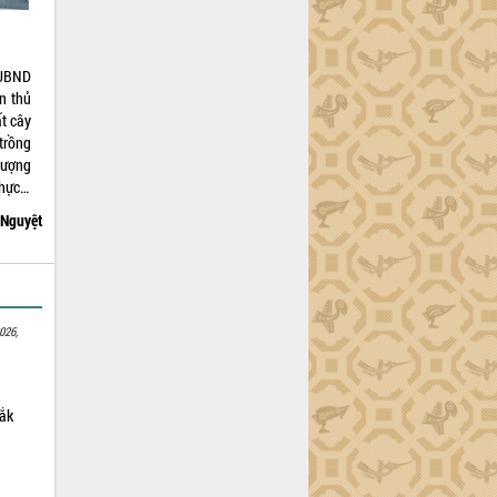
 UBND
n thủ
ất cây
 trồng
lượng
thực…
 Nguyệt
026,
Lắk