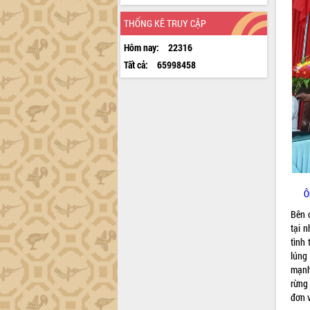
THỐNG KÊ TRUY CẬP
Hôm nay:
22316
Tất cả:
65998458
Ô
Bên 
tại 
tình
lúng
mạnh
rừng
đơn v