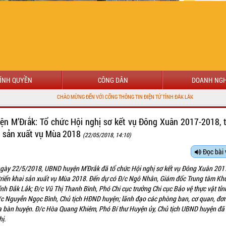
ÍNH QUYỀN
CÔNG DÂN
DOANH NGH
CHÀO MỪNG ĐẾN VỚI CỔNG THÔNG TIN ĐIỆN TỬ TỈNH ĐẮK LẮK
ện M’Đrắk: Tổ chức Hội nghị sơ kết vụ Đông Xuân 2017-2018, t
i sản xuất vụ Mùa 2018
(22/05/2018, 14:10)
Đọc bài 
gày 22/5/2018, UBND huyện M’Đrắk đã tổ chức Hội nghị sơ kết vụ Đông Xuân 201
triển khai sản xuất vụ Mùa 2018. Đến dự có Đ/c Ngô Nhân, Giám đốc Trung tâm Kh
ỉnh Đắk Lắk; Đ/c Vũ Thị Thanh Bình, Phó Chi cục trưởng Chi cục Bảo vệ thực vật tỉ
/c Nguyễn Ngọc Bình, Chủ tịch HĐND huyện; lãnh đạo các phòng ban, cơ quan, đơn
ịa bàn huyện. Đ/c Hòa Quang Khiêm, Phó Bí thư Huyện ủy, Chủ tịch UBND huyện đã 
hị.