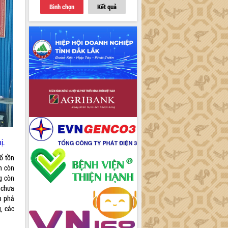
Bình chọn
Kết quả
ị.
ố tồn
n còn
g còn
 chưa
n phá
, các