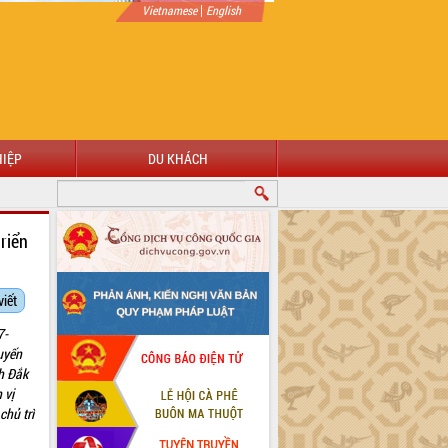
|
Vietnamese
English
IỆP
DU KHÁCH
riển
viết
7-
uyến
nh Đắk
 vị
chủ trì