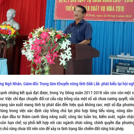
ng Ngô Nhân, Giám đốc Trung tâm Khuyến nông tỉnh Đắk Lắk phát biểu tại hội ngh
cạnh những kết quả đạt được, trong Vụ Đông xuân 2017-2018 vẫn còn còn một s
như: Việc chỉ đạo chuyển đổi cơ cấu cây trồng của một số xã chưa cương quyết, vẫ
 trạng sản xuất mang tính tự phát dẫn đến hiệu quả không cao; một số địa phươn
 túng trong việc xác định cây trồng chủ lực phù hợp từng tiểu vùng, nông dân
 dạn đầu tư thâm canh tăng năng suất; công tác tuần tra, kiểm soát, ngăn chặ
 còn hạn chế; sự phối kết hợp với các ngành chức năng, chính quyền địa phương
ị chủ rừng chưa tốt nên còn để xảy ra tình trạng lấn chiếm đất rừng trái phép.