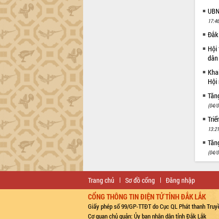
UBND
17:46
Đắk 
Hội 
dân 
Khai
Hội 
Tăn
(04/0
Triể
13:21
Tăng
(04/0
Trang chủ
Sơ đồ cổng
Đăng nhập
CỔNG THÔNG TIN ĐIỆN TỬ TỈNH ĐẮK LẮK
Giấy phép số 99/GP-TTĐT do Cục QL Phát thanh Truyề
Cơ quan chủ quản: Ủy ban nhân dân tỉnh Đắk Lắk