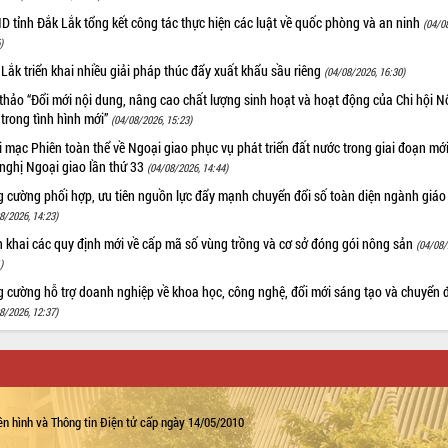
 tỉnh Đắk Lắk tổng kết công tác thực hiện các luật về quốc phòng và an ninh
(04/0
)
Lắk triển khai nhiều giải pháp thúc đẩy xuất khẩu sầu riêng
(04/08/2026, 16:30)
thảo “Đổi mới nội dung, nâng cao chất lượng sinh hoạt và hoạt động của Chi hội 
trong tình hình mới”
(04/08/2026, 15:23)
 mạc Phiên toàn thể về Ngoại giao phục vụ phát triển đất nước trong giai đoạn mới
nghị Ngoại giao lần thứ 33
(04/08/2026, 14:44)
g cường phối hợp, ưu tiên nguồn lực đẩy mạnh chuyển đổi số toàn diện ngành giáo
8/2026, 14:23)
n khai các quy định mới về cấp mã số vùng trồng và cơ sở đóng gói nông sản
(04/08/
)
 cường hỗ trợ doanh nghiệp về khoa học, công nghệ, đổi mới sáng tạo và chuyển đ
8/2026, 12:37)
n hình và Thông tin Điện tử cấp ngày 14/05/2010