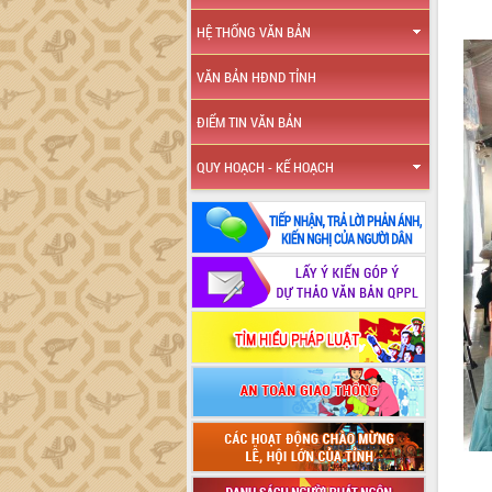
HỆ THỐNG VĂN BẢN
VĂN BẢN HĐND TỈNH
ĐIỂM TIN VĂN BẢN
QUY HOẠCH - KẾ HOẠCH