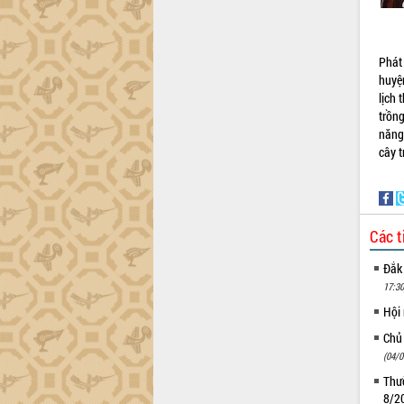
Phát
huyệ
lịch 
trồng
năng
cây 
Các t
Đắk
17:30
Hội
Chủ
(04/0
Thườ
8/2