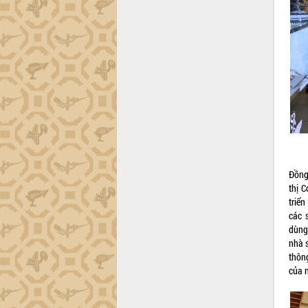
Đồng
thị 
triể
các 
dùng
nhà s
thôn
của n