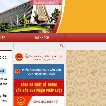
|
Vietnamese
English
IỆP
DU KHÁCH
o.op
viết
đã tổ
ôn Ma
g Bùi
Thuột