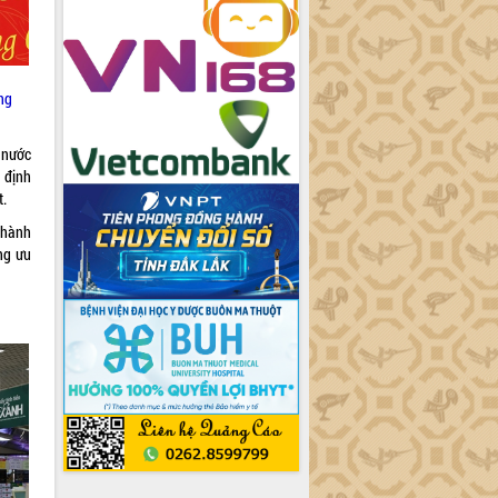
ng
 nước
 định
t.
 thành
ng ưu