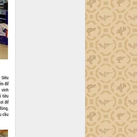
 Siêu
ểm để
 vinh
 tiêu
ơi để
 dùng,
u cầu