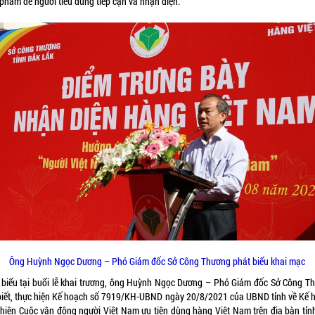
 phẩm để người tiêu dùng tiếp cận và nhận diện.
Ông Huỳnh Ngọc Dương – Phó Giám đốc Sở Công Thương phát biểu khai mạc
 biểu tại buổi lễ khai trương, ông Huỳnh Ngọc Dương – Phó Giám đốc Sở Công T
biết, thực hiện Kế hoạch số 7919/KH-UBND ngày 20/8/2021 của UBND tỉnh về Kế 
 hiện Cuộc vận động người Việt Nam ưu tiên dùng hàng Việt Nam trên địa bàn tỉn