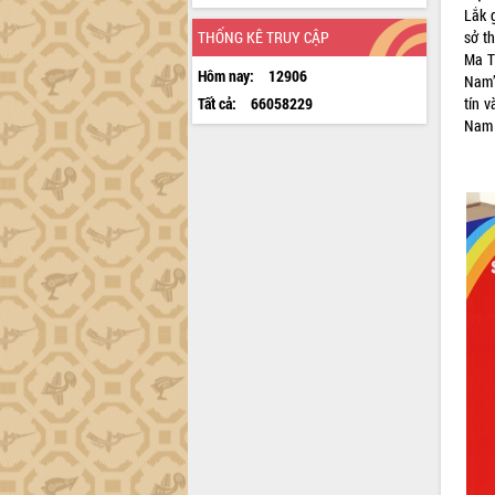
Lắk 
sở t
THỐNG KÊ TRUY CẬP
Ma T
Hôm nay:
12906
Nam”
tín v
Tất cả:
66058229
Nam 