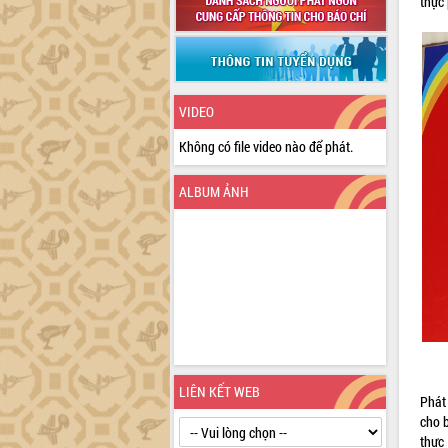
thực
VIDEO
Không có file video nào để phát.
ALBUM ẢNH
LIÊN KẾT WEB
Phát
cho 
thực