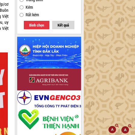
ệp/cơ
Kém
 Buôn
Rất kém
 Việt
u, uy
Bình chọn
Kết quả
a Việt