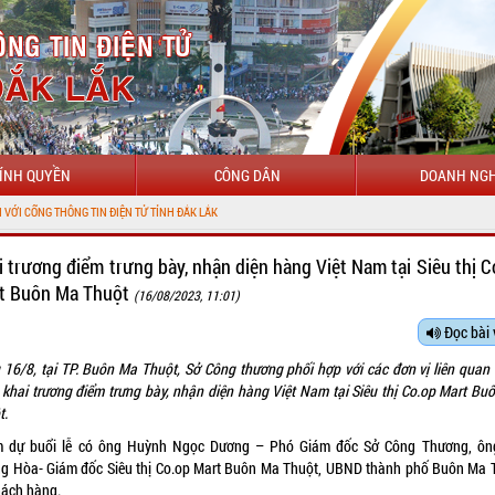
ÍNH QUYỀN
CÔNG DÂN
DOANH NGH
N TỬ TỈNH ĐẮK LẮK
i trương điểm trưng bày, nhận diện hàng Việt Nam tại Siêu thị C
t Buôn Ma Thuột
(16/08/2023, 11:01)
Đọc bài 
 16/8, tại TP. Buôn Ma Thuột, Sở Công thương phối hợp với các đơn vị liên quan 
 khai trương điểm trưng bày, nhận diện hàng Việt Nam tại Siêu thị Co.op Mart Bu
t.
 dự buổi lễ có ông Huỳnh Ngọc Dương – Phó Giám đốc Sở Công Thương, ôn
g Hòa- Giám đốc Siêu thị Co.op Mart Buôn Ma Thuột, UBND thành phố Buôn Ma 
hách hàng.