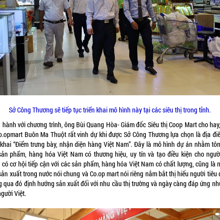
Sở Công Thương sẽ tiếp tục triển khai mô hình này tại các siêu thị trong tỉnh.
 hành với chương trình, ông Bùi Quang Hòa- Giám đốc Siêu thị Coop Mart cho hay,
Co.opmart Buôn Ma Thuột rất vinh dự khi được Sở Công Thương lựa chọn là địa đi
n khai “Điểm trưng bày, nhận diện hàng Việt Nam”. Đây là mô hình dự án nhằm tôn
sản phẩm, hàng hóa Việt Nam có thương hiệu, uy tín và tạo điều kiện cho người
 có cơ hội tiếp cận với các sản phẩm, hàng hóa Việt Nam có chất lượng, cũng là n
ản xuất trong nước nói chung và Co.op mart nói riêng nắm bắt thị hiếu người tiêu
g qua đó định hướng sản xuất đối với nhu cầu thị trường và ngày càng đáp ứng nh
gười Việt.