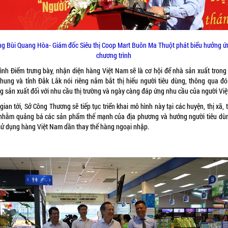
ng Bùi Quang Hòa- Giám đốc Siêu thị Coop Mart Buôn Ma Thuột phát biểu hưởng ứ
chương trình
ình Điểm trưng bày, nhận diện hàng Việt Nam sẽ là cơ hội để nhà sản xuất trong
chung và tỉnh Đắk Lắk nói riêng nắm bắt thị hiếu người tiêu dùng, thông qua đó
g sản xuất đối với nhu cầu thị trường và ngày càng đáp ứng nhu cầu của người Việ
gian tới, Sở Công Thương sẽ tiếp tục triển khai mô hình này tại các huyện, thị xã,
nhằm quảng bá các sản phẩm thế mạnh của địa phương và hướng người tiêu dù
 sử dụng hàng Việt Nam dần thay thế hàng ngoại nhập.