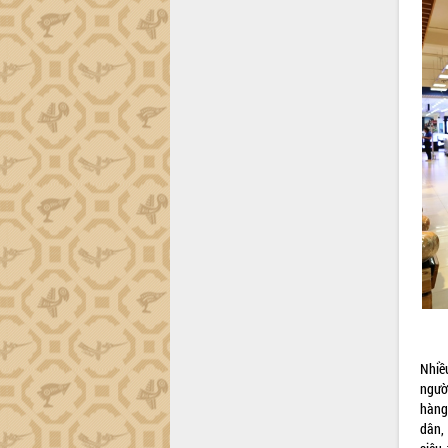
Nhiề
ngườ
hàng
dân,