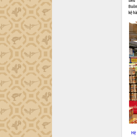
siêu
Buôn
kệ h
Hệ 