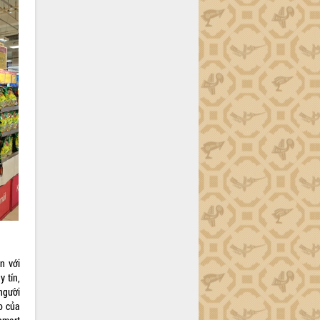
n với
 tín,
người
o của