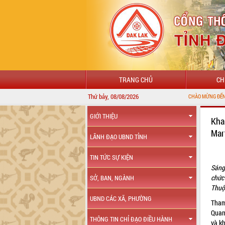
TRANG CHỦ
CH
Thứ bảy, 08/08/2026
CHÀO MỪNG ĐẾN VỚI CỔNG THÔNG TIN ĐIỆ
GIỚI THIỆU
Kha
Mar
LÃNH ĐẠO UBND TỈNH
TIN TỨC SỰ KIỆN
Sáng
chức
SỞ, BAN, NGÀNH
Thuộ
UBND CÁC XÃ, PHƯỜNG
Tham
Quan
THÔNG TIN CHỈ ĐẠO ĐIỀU HÀNH
và k