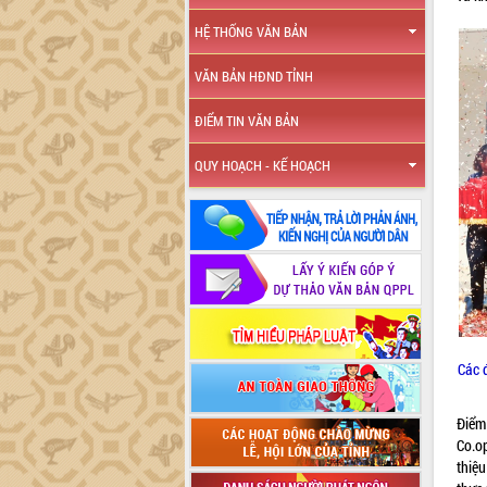
HỆ THỐNG VĂN BẢN
VĂN BẢN HĐND TỈNH
ĐIỂM TIN VĂN BẢN
QUY HOẠCH - KẾ HOẠCH
Các 
Điểm
Co.o
thiệ