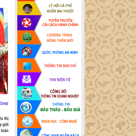
 Coop
u thị
 giới
 toàn