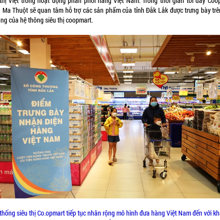
 thị Việt trong hoạt động phân phối hàng Việt Nam. Trong thời gian tới đây Coo
 Ma Thuột sẽ quan tâm hỗ trợ các sản phẩm của tỉnh Đắk Lắk được trưng bày trê
àng của hệ thông siêu thị coopmart.
thống siêu thị Co.opmart tiếp tục nhân rộng mô hình đưa hàng Việt Nam đến với k