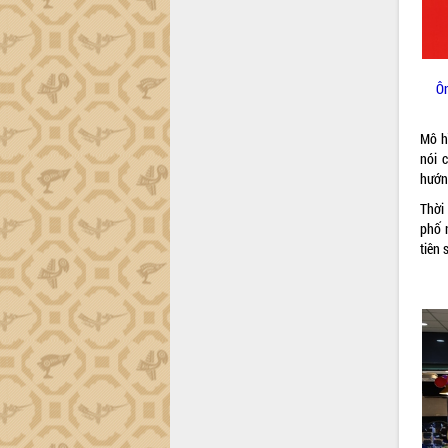
Ô
Mô h
nói 
hướn
Thời 
phố 
tiên