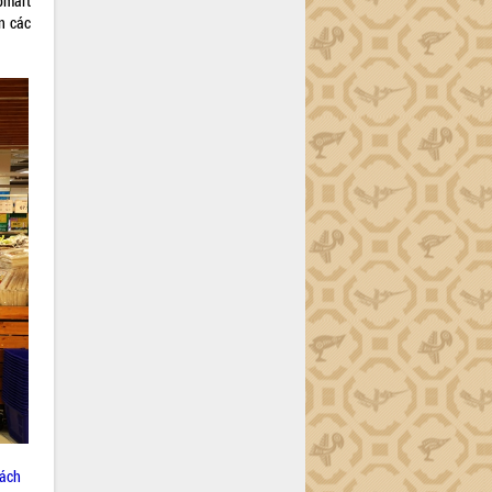
pmart
n các
hách