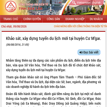
|
Vietnamese
English
TRANG CHỦ
CHÍNH QUYỀN
CÔNG DÂN
DOANH NGHIỆP
DU KHÁCH
Chủ nhật, 09/08/2026
CHÀO MỪNG ĐẾN VỚI CỔNG THÔNG TIN ĐIỆN TỬ TỈNH ĐẮK LẮK
GIỚI THIỆU
Khảo sát, xây dựng tuyến du lịch mới tại huyện Cư M’gar.
(06/08/2016, 21:05)
LÃNH ĐẠO UBND TỈNH
Đọc bài viết
TIN TỨC SỰ KIỆN
Nhằm tăng thêm sự đa dạng các sản phẩm du lịch, điểm du lịch trên địa
SỞ, BAN, NGÀNH
bàn, vừa qua Sở Văn hóa, Thể thao và Du lịch đã tổ chức đợt khảo sát,
xây dựng tuyến du lịch mới tại huyện Cư M’gar.
UBND CÁC XÃ, PHƯỜNG
Tham gia đoàn khảo sát có ông Phạm Tâm Thanh – Phó Giám đốc Sở
Văn hóa, Thể thao và Du lịch, đại diện các Sở, ban, ngành, địa phương và
THÔNG TIN CHỈ ĐẠO ĐIỀU HÀNH
các doanh nghiệp lữ hành du lịch trên địa bàn.
Đoàn đã tiến hành khảo sát, đánh giá tiềm năng du lịch tại một số danh
HỆ THỐNG VĂN BẢN
thắng của huyện Cư M’gar như đồi Cư H’lăm, hồ Sình, đồi Cư M’gar, thác
Drai Yông (xã Ea Mnang), thác Dray Dlông (xã Quảng Hiệp), bến nước
VĂN BẢN HĐND TỈNH