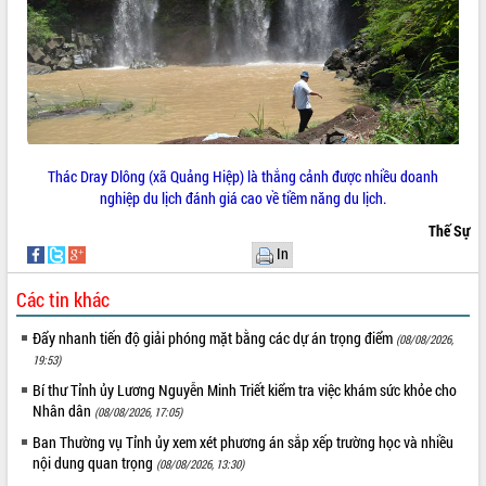
Thác Dray Dlông (xã Quảng Hiệp) là thắng cảnh được nhiều doanh
nghiệp du lịch đánh giá cao về tiềm năng du lịch.
Thế Sự
In
Các tin khác
Đẩy nhanh tiến độ giải phóng mặt bằng các dự án trọng điểm
(08/08/2026,
19:53)
Bí thư Tỉnh ủy Lương Nguyễn Minh Triết kiểm tra việc khám sức khỏe cho
Nhân dân
(08/08/2026, 17:05)
Ban Thường vụ Tỉnh ủy xem xét phương án sắp xếp trường học và nhiều
nội dung quan trọng
(08/08/2026, 13:30)