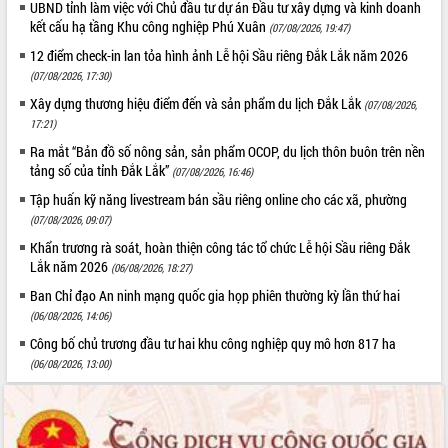
UBND tỉnh làm việc với Chủ đầu tư dự án Đầu tư xây dựng và kinh doanh
kết cấu hạ tầng Khu công nghiệp Phú Xuân
(07/08/2026, 19:47)
12 điểm check-in lan tỏa hình ảnh Lễ hội Sầu riêng Đắk Lắk năm 2026
(07/08/2026, 17:30)
Xây dựng thương hiệu điểm đến và sản phẩm du lịch Đắk Lắk
(07/08/2026,
17:21)
Ra mắt “Bản đồ số nông sản, sản phẩm OCOP, du lịch thôn buôn trên nền
tảng số của tỉnh Đắk Lắk”
(07/08/2026, 16:46)
Tập huấn kỹ năng livestream bán sầu riêng online cho các xã, phường
(07/08/2026, 09:07)
Khẩn trương rà soát, hoàn thiện công tác tổ chức Lễ hội Sầu riêng Đắk
Lắk năm 2026
(06/08/2026, 18:27)
Ban Chỉ đạo An ninh mạng quốc gia họp phiên thường kỳ lần thứ hai
(06/08/2026, 14:06)
Công bố chủ trương đầu tư hai khu công nghiệp quy mô hơn 817 ha
(06/08/2026, 13:00)