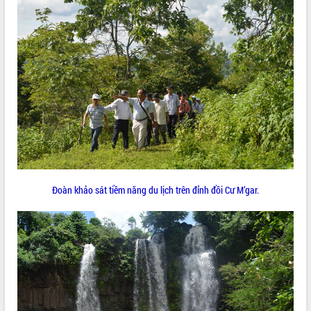
Đoàn khảo sát tiềm năng du lịch trên đỉnh đồi Cư M’gar.