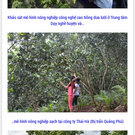
Tất cả:
66095581
Khảo sát mô hình nông nghiệp công nghệ cao trồng dưa lưới ở Trung tâm
Dạy nghề huyện và…
…mô hình nông nghiệp sạch tại công ty Thái Hà (thị trấn Quảng Phú)