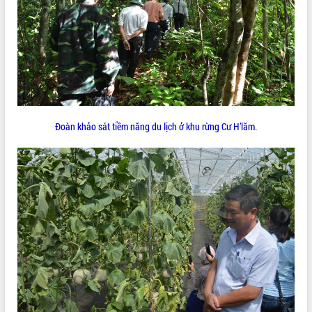
VIDEO
Không có file video nào để phát.
ALBUM ẢNH
Đoàn khảo sát tiềm năng du lịch ở khu rừng Cư H’lăm.
LIÊN KẾT WEB
THỐNG KÊ TRUY CẬP
Hôm nay:
9913