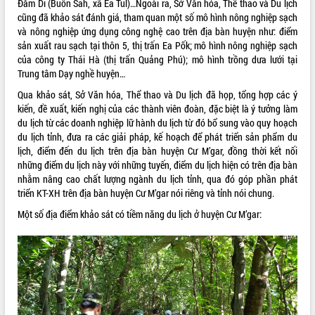
Đăm Di (Buôn Sah, xã Ea Tul)…Ngoài ra, Sở Văn hóa, Thể thao và Du lịch
cũng đã khảo sát đánh giá, tham quan một số mô hình nông nghiệp sạch
ĐIỂM TIN VĂN BẢN
và nông nghiệp ứng dụng công nghệ cao trên địa bàn huyện như: điểm
sản xuất rau sạch tại thôn 5, thị trấn Ea Pốk; mô hình nông nghiệp sạch
QUY HOẠCH - KẾ HOẠCH
của công ty Thái Hà (thị trấn Quảng Phú); mô hình trồng dưa lưới tại
Trung tâm Dạy nghề huyện…
Qua khảo sát, Sở Văn hóa, Thể thao và Du lịch đã họp, tổng hợp các ý
kiến, đề xuất, kiến nghị của các thành viên đoàn, đặc biệt là ý tưởng làm
du lịch từ các doanh nghiệp lữ hành du lịch từ đó bổ sung vào quy hoạch
du lịch tỉnh, đưa ra các giải pháp, kế hoạch để phát triển sản phẩm du
lịch, điểm đến du lịch trên địa bàn huyện Cư M’gar, đồng thời kết nối
những điểm du lịch này với những tuyến, điểm du lịch hiện có trên địa bàn
nhằm nâng cao chất lượng ngành du lịch tỉnh, qua đó góp phần phát
triển KT-XH trên địa bàn huyện Cư M’gar nói riêng và tỉnh nói chung.
Một số địa điểm khảo sát có tiềm năng du lịch ở huyện Cư M’gar: