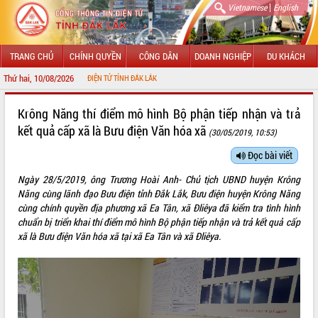
|
Vietnamese
English
TRANG CHỦ
CHÍNH QUYỀN
CÔNG DÂN
DOANH NGHIỆP
DU KHÁCH
Thứ hai, 10/08/2026
THÔNG TIN ĐIỆN TỬ TỈNH ĐẮK LẮK
GIỚI THIỆU
Krông Năng thí điểm mô hình Bộ phận tiếp nhận và trả
kết quả cấp xã là Bưu điện Văn hóa xã
(30/05/2019, 10:53)
LÃNH ĐẠO UBND TỈNH
Đọc bài viết
TIN TỨC SỰ KIỆN
Ngày 28/5/2019, ông Trương Hoài Anh- Chủ tịch UBND huyện Krông
SỞ, BAN, NGÀNH
Năng cùng lãnh đạo Bưu điện tỉnh Đắk Lắk, Bưu điện huyện Krông Năng
cùng chính quyền địa phương xã Ea Tân, xã Đliêya đã kiểm tra tình hình
UBND CÁC XÃ, PHƯỜNG
chuẩn bị triển khai thí điểm mô hình Bộ phận tiếp nhận và trả kết quả cấp
xã là Bưu điện Văn hóa xã tại xã Ea Tân và xã Đliêya.
THÔNG TIN CHỈ ĐẠO ĐIỀU HÀNH
HỆ THỐNG VĂN BẢN
VĂN BẢN HĐND TỈNH