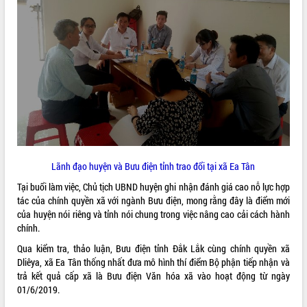
ĐIỂM TIN VĂN BẢN
QUY HOẠCH - KẾ HOẠCH
Lãnh đạo huyện và Bưu điện tỉnh trao đổi tại xã Ea Tân
Tại buổi làm việc, Chủ tịch UBND huyện ghi nhận đánh giá cao nỗ lực hợp
tác của chính quyền xã với ngành Bưu điện, mong rằng đây là điểm mới
của huyện nói riêng và tỉnh nói chung trong việc nâng cao cải cách hành
chính.
Qua kiểm tra, thảo luận, Bưu điện tỉnh Đắk Lắk cùng chính quyền xã
Dliêya, xã Ea Tân thống nhất đưa mô hình thí điểm Bộ phận tiếp nhận và
trả kết quả cấp xã là Bưu điện Văn hóa xã vào hoạt động từ ngày
01/6/2019.