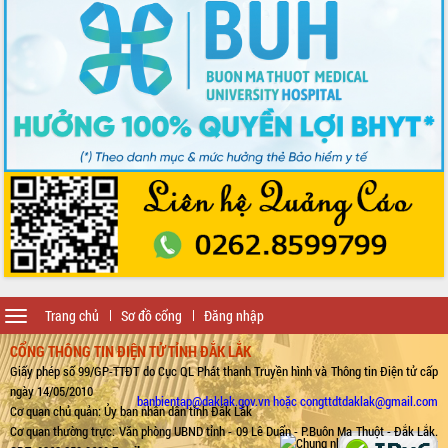
Toggle
Trang chủ
Sơ đồ cổng
Đăng nhập
navigation
CỔNG THÔNG TIN ĐIỆN TỬ TỈNH ĐẮK LẮK
Giấy phép số 99/GP-TTĐT do Cục QL Phát thanh Truyền hình và Thông tin Điện tử cấp
ngày 14/05/2010
banbientap@daklak.gov.vn hoặc congttdtdaklak@gmail.com
Cơ quan chủ quản: Ủy ban nhân dân tỉnh Đắk Lắk
Cơ quan thường trực: Văn phòng UBND tỉnh - 09 Lê Duẩn - P.Buôn Ma Thuột - Đắk Lắk.