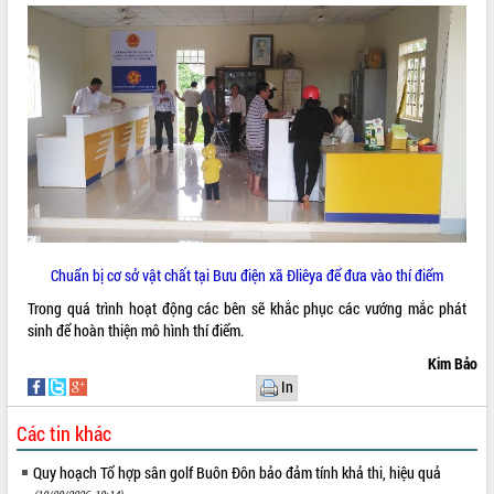
VIDEO
Không có file video nào để phát.
ALBUM ẢNH
Chuẩn bị cơ sở vật chất tại Bưu điện xã Đliêya để đưa vào thí điểm
Trong quá trình hoạt động các bên sẽ khắc phục các vướng mắc phát
sinh để hoàn thiện mô hình thí điểm.
LIÊN KẾT WEB
Kim Bảo
In
Các tin khác
THỐNG KÊ TRUY CẬP
Quy hoạch Tổ hợp sân golf Buôn Đôn bảo đảm tính khả thi, hiệu quả
Hôm nay:
31907