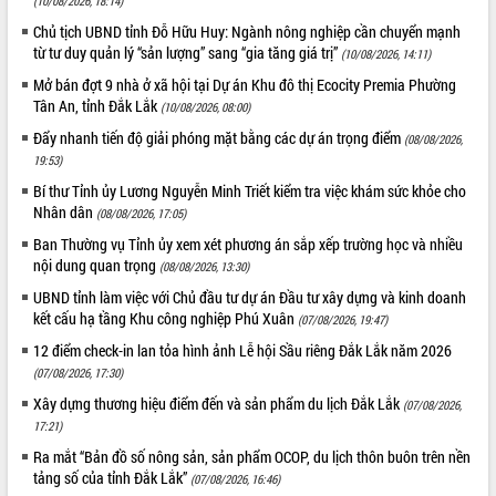
(10/08/2026, 18:14)
Tất cả:
66145021
Chủ tịch UBND tỉnh Đỗ Hữu Huy: Ngành nông nghiệp cần chuyển mạnh
từ tư duy quản lý “sản lượng” sang “gia tăng giá trị”
(10/08/2026, 14:11)
Mở bán đợt 9 nhà ở xã hội tại Dự án Khu đô thị Ecocity Premia Phường
Tân An, tỉnh Đắk Lắk
(10/08/2026, 08:00)
Đẩy nhanh tiến độ giải phóng mặt bằng các dự án trọng điểm
(08/08/2026,
19:53)
Bí thư Tỉnh ủy Lương Nguyễn Minh Triết kiểm tra việc khám sức khỏe cho
Nhân dân
(08/08/2026, 17:05)
Ban Thường vụ Tỉnh ủy xem xét phương án sắp xếp trường học và nhiều
nội dung quan trọng
(08/08/2026, 13:30)
UBND tỉnh làm việc với Chủ đầu tư dự án Đầu tư xây dựng và kinh doanh
kết cấu hạ tầng Khu công nghiệp Phú Xuân
(07/08/2026, 19:47)
12 điểm check-in lan tỏa hình ảnh Lễ hội Sầu riêng Đắk Lắk năm 2026
(07/08/2026, 17:30)
Xây dựng thương hiệu điểm đến và sản phẩm du lịch Đắk Lắk
(07/08/2026,
17:21)
Ra mắt “Bản đồ số nông sản, sản phẩm OCOP, du lịch thôn buôn trên nền
tảng số của tỉnh Đắk Lắk”
(07/08/2026, 16:46)