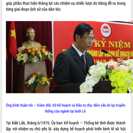
góp phần thực hiện thắng lợi các nhiệm vụ chiến lược do Đảng đề ra trong
VIDEO
từng giai đoạn lịch sử của dân tộc.
Không có file video nào để phát.
ALBUM ẢNH
LIÊN KẾT WEB
Ông Đinh Xuân Hà – Giám đốc Sở Kế hoạch và Đầu tư đọc diễn văn ôn lại truyền
thống của ngành tại buổi Lễ.
THỐNG KÊ TRUY CẬP
Tại Đắk Lắk, tháng 6/1975, Ủy ban Kế hoạch – Thống kê tỉnh được thành
lập với nhiệm vụ chủ yếu là: xây dựng kế hoạch phát triển kinh tế xã hội
Hôm nay:
16912