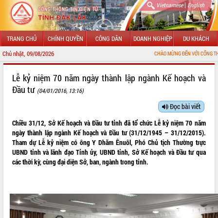
|
Vietnamese
English
TRANG CHỦ
CHÍNH QUYỀN
CÔNG DÂN
DOANH NGHIỆP
DU KHÁCH
Chủ nhật, 09/08/2026
CHÀO MỪNG ĐẾN VỚI CỔNG THÔNG TIN ĐIỆN TỬ TỈ
GIỚI THIỆU
Lễ kỷ niệm 70 năm ngày thành lập ngành Kế hoạch và
Đầu tư
(04/01/2016, 13:16)
LÃNH ĐẠO UBND TỈNH
Đọc bài viết
TIN TỨC SỰ KIỆN
Chiều 31/12, Sở Kế hoạch và Đầu tư tỉnh đã tổ chức Lễ kỷ niệm 70 năm
SỞ, BAN, NGÀNH
ngày thành lập ngành Kế hoạch và Đầu tư (31/12/1945 – 31/12/2015).
Tham dự Lễ kỷ niệm có ông Y Dhăm Ênuôl, Phó Chủ tịch Thường trực
UBND CÁC XÃ, PHƯỜNG
UBND tỉnh và lãnh đạo Tỉnh ủy, UBND tỉnh, Sở Kế hoạch và Đầu tư qua
các thời kỳ, cùng đại diện Sở, ban, ngành trong tỉnh.
THÔNG TIN CHỈ ĐẠO ĐIỀU HÀNH
HỆ THỐNG VĂN BẢN
VĂN BẢN HĐND TỈNH