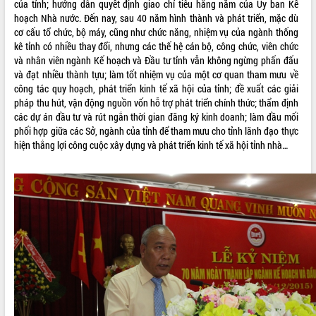
của tỉnh; hướng dẫn quyết định giao chỉ tiêu hằng năm của Ủy ban Kế
Tất cả:
66102580
hoạch Nhà nước. Đến nay, sau 40 năm hình thành và phát triển, mặc dù
cơ cấu tổ chức, bộ máy, cũng như chức năng, nhiệm vụ của ngành thống
kê tỉnh có nhiều thay đổi, nhưng các thế hệ cán bộ, công chức, viên chức
và nhân viên ngành Kế hoạch và Đầu tư tỉnh vẫn không ngừng phấn đấu
và đạt nhiều thành tựu; làm tốt nhiệm vụ của một cơ quan tham mưu về
công tác quy hoạch, phát triển kinh tế xã hội của tỉnh; đề xuất các giải
pháp thu hút, vận động nguồn vốn hỗ trợ phát triển chính thức; thẩm định
các dự án đầu tư và rút ngắn thời gian đăng ký kinh doanh; làm đầu mối
phối hợp giữa các Sở, ngành của tỉnh để tham mưu cho tỉnh lãnh đạo thực
hiện thắng lợi công cuộc xây dựng và phát triển kinh tế xã hội tỉnh nhà…