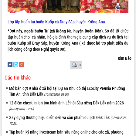
Lớp tập huấn tại buôn Kuốp xã Dray Sáp, huyện Krông Ana
*Đợt này, ngoài buôn Trí (xã Krông Na, huyện Buôn Đôn),
Sở đã tổ chức
tập huấn cho cá nhân, hộ gia đình tham gia cung cấp dịch vụ du lịch tại
buôn Kuốp xã Dray Sáp, huyện Krông Ana ( xã được hỗ trợ phát triển du
lịch cộng đồng theo Nghị quyết 08).
Kim Bảo
In
Các tin khác
Mở bán đợt 9 nhà ở xã hội tại Dự án Khu đô thị Ecocity Premia Phường
Tân An, tỉnh Đắk Lắk
(10/08/2026, 08:00)
12 điểm check-in lan tỏa hình ảnh Lễ hội Sầu riêng Đắk Lắk năm 2026
(07/08/2026, 17:30)
Xây dựng thương hiệu điểm đến và sản phẩm du lịch Đắk Lắk
(07/08/2026,
17:21)
Tập huấn kỹ năng livestream bán sầu riêng online cho các xã, phường