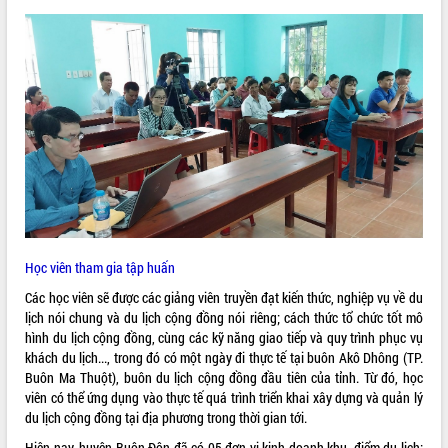
VIDEO
Không có file video nào để phát.
ALBUM ẢNH
Học viên tham gia tập huấn
Các học viên sẽ được các giảng viên truyền đạt kiến thức, nghiệp vụ về du
LIÊN KẾT WEB
lịch nói chung và du lịch cộng đồng nói riêng; cách thức tổ chức tốt mô
hình du lịch cộng đồng, cùng các kỹ năng giao tiếp và quy trình phục vụ
khách du lịch..., trong đó có một ngày đi thực tế tại buôn Akô Dhông (TP.
Buôn Ma Thuột), buôn du lịch cộng đồng đầu tiên của tỉnh. Từ đó, học
viên có thể ứng dụng vào thực tế quá trình triển khai xây dựng và quản lý
THỐNG KÊ TRUY CẬP
du lịch cộng đồng tại địa phương trong thời gian tới.
Hôm nay:
25792
Hiện nay, huyện Buôn Đôn đã có 05 đơn vị kinh doanh khu, điểm du lịch: