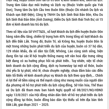
Tất cả:
66138906
Trung tâm Giáo dục môi trường và Dịch vụ (thuộc Vườn quốc gia Yok
Don), Trung tâm Du lịch Cầu treo Buôn Đôn (thuộc Chi nhánh Du lịch và
Khách sạn Biệt Điện), Công ty TNHH Du lịch Sinh thái Bản Đôn, Khu Du
lịch Sinh thái Bản Đôn (Ánh Dương), Điểm Du lịch Sinh thái Troh Bư; có 15
đơn vị kinh doanh lưu trú du lịch.
Theo số liệu của Sở VHTT&DL, số lượt khách du lịch đến huyện Buôn Đôn
hàng năm đều tăng, chiếm tỷ trọng hơn 40% trong tổng số lượt khách du
lịch đến Đắk Lắk. Trong đó, Buôn Trí, xã Krông Na, huyện Buôn Đôn là
một trong những buôn phát triển du lịch của huyện, buôn có 37 hộ dân,
129 nhân khẩu, đa số dân tộc Êđê, M’nông, Lào cùng sinh sống, hiện
đang tồn tại các lễ hội truyền thống mang nét văn hoá đặc trưng riêng
biệt đang có xu hướng phục hồi và phát triển.. Tuy nhiên, việc tổ chức
kinh doanh du lịch cộng đồng, dịch vụ homestay tại một số thôn, buôn
chủ yếu là tự phát, nhỏ lẻ, chưa chuyên nghiệp, chưa đảm bảo các điều
kiện tối thiểu về kinh doanh phục vụ khách du lịch theo quy định,… Chính
vì lợi thế về tiềm năng và thế mạnh cũng như mong muốn của người dân
địa phương về hỗ trợ phát triển du lịch cộng đồng, Sở Văn hóa, Thể thao
và Du lịch đã tham mưu ban hành Nghị quyết số 08/2021/NQ-HĐND
ngày 13/8/2021 của Hội đồng nhân dân tỉnh về hỗ trợ phát triển du lịch
cộng đồng tại thôn, buôn đồng bào dân tộc thiểu số trên địa bàn tỉnh
Đắk Lắk, giai đoạn 2021 – 2025.