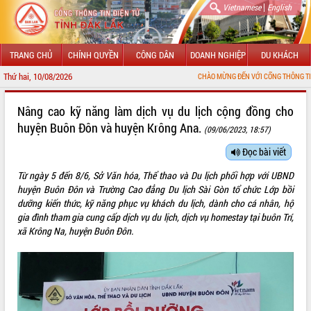
|
Vietnamese
English
TRANG CHỦ
CHÍNH QUYỀN
CÔNG DÂN
DOANH NGHIỆP
DU KHÁCH
Thứ hai, 10/08/2026
CHÀO MỪNG ĐẾN VỚI CỔNG THÔNG TIN ĐIỆN TỬ TỈNH Đ
GIỚI THIỆU
Nâng cao kỹ năng làm dịch vụ du lịch cộng đồng cho
huyện Buôn Đôn và huyện Krông Ana.
(09/06/2023, 18:57)
LÃNH ĐẠO UBND TỈNH
Đọc bài viết
TIN TỨC SỰ KIỆN
Từ ngày 5 đến 8/6, Sở Văn hóa, Thể thao và Du lịch phối hợp với UBND
SỞ, BAN, NGÀNH
huyện Buôn Đôn và Trường Cao đẳng Du lịch Sài Gòn tổ chức Lớp bồi
dưỡng kiến thức, kỹ năng phục vụ khách du lịch, dành cho cá nhân, hộ
UBND CÁC XÃ, PHƯỜNG
gia đình tham gia cung cấp dịch vụ du lịch, dịch vụ homestay tại buôn Trí,
xã Krông Na, huyện Buôn Đôn.
THÔNG TIN CHỈ ĐẠO ĐIỀU HÀNH
HỆ THỐNG VĂN BẢN
VĂN BẢN HĐND TỈNH