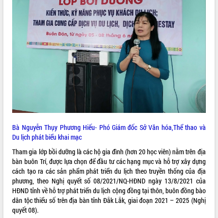
ĐIỂM TIN VĂN BẢN
QUY HOẠCH - KẾ HOẠCH
Bà Nguyễn Thụy Phương Hiếu- Phó Giám đốc Sở Văn hóa,Thể thao và
Du lịch phát biểu khai mạc
Tham gia lớp bồi dưỡng là các hộ gia đình (hơn 20 học viên) nằm trên địa
bàn buôn Trí, được lựa chọn để đầu tư các hạng mục và hỗ trợ xây dựng
cách tạo ra các sản phẩm phát triển du lịch theo truyền thống của địa
phương, theo Nghị quyết số 08/2021/NQ-HĐND ngày 13/8/2021 của
HĐND tỉnh về hỗ trợ phát triển du lịch cộng đồng tại thôn, buôn đồng bào
dân tộc thiểu số trên địa bàn tỉnh Đắk Lắk, giai đoạn 2021 – 2025 (Nghị
quyết 08).