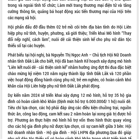
trong và ngoài tỉnh tổ chức; Làm mới trang thương mại điện tử và tăng
cường thông tin, quảng bá hoạt động xúc tiến thương mại của Hội trên
các mạng xã hội.
Hội phấn đấu đỡ đầu thêm 02 trẻ mồ côi trên địa bàn tỉnh do Hội Liên
hiệp phụ nữ tỉnh, huyện, phường, xã giới thiệu; Triển khai Mô hình “Thay
đổi nếp nghĩ, cách làm”, nuôi dê cải thiện sinh kế cho phụ nữ dân tộc
thiểu số tại các huyện.
Phát biểu tại hội nghị, bà Nguyễn Thị Ngọc Anh – Chủ tịch Hội Nữ Doanh
nhân tỉnh Đắk Lắk cho biết, Hội đã ban hành Kế hoạch xây dựng mô hình
“Liên kết nuôi dê - cải thiện sinh kế” nhằm hưởng ứng đợt thi đua đặc biệt
chào mừng kỷ niệm 120 năm ngày thành lập tỉnh Đắk Lắk và 120 phần
việc hoạt động đồng hành cùng phụ nữ, trẻ em nghèo, có hoàn cảnh khó
khăn của Hội Liên hiệp phụ nữ tỉnh Đắk Lắk phát động.
Dự kiến năm 2024 sẽ triển khai xây dựng 12 mô hình, hỗ trợ 35 hộ gia
đình có hoàn cảnh khó khăn (Định mức hỗ trợ 6.000.000đ/ 1 hộ) nuôi dê.
Tiêu chí lựa chọn, các hộ phải đáp ứng các điều kiện chuồng trại, nguồn
thức ăn, công lao động, cam kết sau 2 năm hoàn lại xong giá trị được hỗ
trợ. Phương án thực hiện mô hình hỗ trợ vốn theo hình thức quay vòng
cho các hộ gia đình phụ nữ được lựa chọn, có sự cam kết giữa 3 bên: Hội
Nữ doanh nhân tỉnh - Hộ gia đình - Hội LHPN địa phương.Qua đó giúp
phụ nữ dân tộc thiểu số có hoàn cảnh khó khăn trong phát triển kinh tế