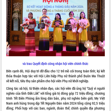
và trao Quyết định công nhận hội viên chính thức
Bên cạnh đó, Hội duy trì đỡ đầu cho 12 trẻ mồ côi trong toàn tỉnh; ký kết
thỏa thuận hợp tác với Hội Liên hiệp Phụ nữ thành phố Buôn Ma Thuột
về kết nối, tiêu thụ sản phẩm cho hội viên Phụ nữ khởi nghiệp.
Công tác xã hội, từ thiện nhân đạo, các hội viên đã ủng hộ “Quỹ vì người
nghèo của tỉnh Đăk Lăk” với tổng giá trị đóng góp 72 triệu đồng; chương
trình Tết Biên Phòng ấm lòng dân bản, phụ nữ nghèo biên giới, Mẹ Việt
Nam anh hùng trong dịp Tết Nguyên Đán năm 2024 tổng cộng 92,5 triệu
đồng; Phối hợp với các ban, ngành, đoàn thể; chính quyền địa phương