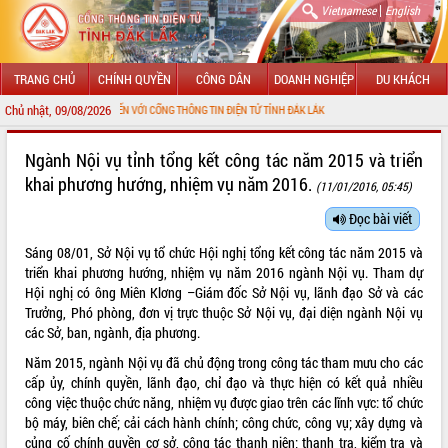
|
Vietnamese
English
TRANG CHỦ
CHÍNH QUYỀN
CÔNG DÂN
DOANH NGHIỆP
DU KHÁCH
Chủ nhật, 09/08/2026
 MỪNG ĐẾN VỚI CỔNG THÔNG TIN ĐIỆN TỬ TỈNH ĐẮK LẮK
GIỚI THIỆU
Ngành Nội vụ tỉnh tổng kết công tác năm 2015 và triển
khai phương hướng, nhiệm vụ năm 2016.
(11/01/2016, 05:45)
LÃNH ĐẠO UBND TỈNH
Đọc bài viết
TIN TỨC SỰ KIỆN
Sáng 08/01, Sở Nội vụ tổ chức Hội nghị tổng kết công tác năm 2015 và
SỞ, BAN, NGÀNH
triển khai phương hướng, nhiệm vụ năm 2016 ngành Nội vụ. Tham dự
Hội nghị có ông Miên Klơng –Giám đốc Sở Nội vụ, lãnh đạo Sở và các
UBND CÁC XÃ, PHƯỜNG
Trưởng, Phó phòng, đơn vị trực thuộc Sở Nội vụ, đại diện ngành Nội vụ
các Sở, ban, ngành, địa phương.
THÔNG TIN CHỈ ĐẠO ĐIỀU HÀNH
Năm 2015, ngành Nội vụ đã chủ động trong công tác tham mưu cho các
cấp ủy, chính quyền, lãnh đạo, chỉ đạo và thực hiện có kết quả nhiều
HỆ THỐNG VĂN BẢN
công việc thuộc chức năng, nhiệm vụ được giao trên các lĩnh vực: tổ chức
bộ máy, biên chế; cải cách hành chính; công chức, công vụ; xây dựng và
VĂN BẢN HĐND TỈNH
củng cố chính quyền cơ sở, công tác thanh niên; thanh tra, kiểm tra và