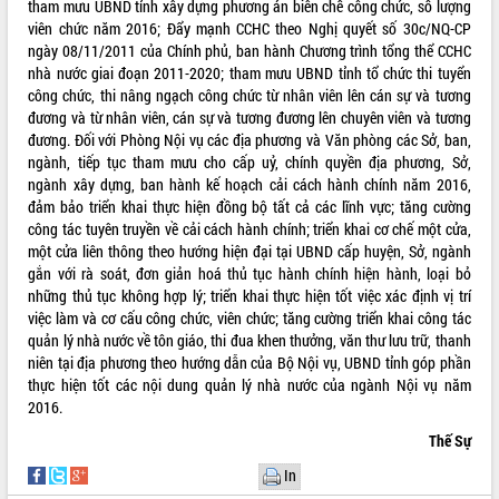
tham mưu UBND tỉnh xây dựng phương án biên chế công chức, số lượng
viên chức năm 2016; Đẩy mạnh CCHC theo Nghị quyết số 30c/NQ-CP
ngày 08/11/2011 của Chính phủ, ban hành Chương trình tổng thể CCHC
nhà nước giai đoạn 2011-2020; tham mưu UBND tỉnh tổ chức thi tuyển
công chức, thi nâng ngạch công chức từ nhân viên lên cán sự và tương
đương và từ nhân viên, cán sự và tương đương lên chuyên viên và tương
đương. Đối với Phòng Nội vụ các địa phương và Văn phòng các Sở, ban,
ngành, tiếp tục tham mưu cho cấp uỷ, chính quyền địa phương, Sở,
ngành xây dựng, ban hành kế hoạch cải cách hành chính năm 2016,
đảm bảo triển khai thực hiện đồng bộ tất cả các lĩnh vực; tăng cường
công tác tuyên truyền về cải cách hành chính; triển khai cơ chế một cửa,
một cửa liên thông theo hướng hiện đại tại UBND cấp huyện, Sở, ngành
gắn với rà soát, đơn giản hoá thủ tục hành chính hiện hành, loại bỏ
những thủ tục không hợp lý; triển khai thực hiện tốt việc xác định vị trí
việc làm và cơ cấu công chức, viên chức; tăng cường triển khai công tác
quản lý nhà nước về tôn giáo, thi đua khen thưởng, văn thư lưu trữ, thanh
niên tại địa phương theo hướng dẫn của Bộ Nội vụ, UBND tỉnh góp phần
thực hiện tốt các nội dung quản lý nhà nước của ngành Nội vụ năm
2016.
Thế Sự
In