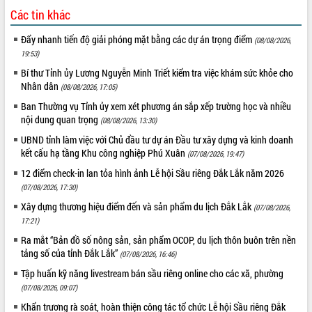
Các tin khác
Đẩy nhanh tiến độ giải phóng mặt bằng các dự án trọng điểm
(08/08/2026,
19:53)
Bí thư Tỉnh ủy Lương Nguyễn Minh Triết kiểm tra việc khám sức khỏe cho
Nhân dân
(08/08/2026, 17:05)
Ban Thường vụ Tỉnh ủy xem xét phương án sắp xếp trường học và nhiều
nội dung quan trọng
(08/08/2026, 13:30)
UBND tỉnh làm việc với Chủ đầu tư dự án Đầu tư xây dựng và kinh doanh
kết cấu hạ tầng Khu công nghiệp Phú Xuân
(07/08/2026, 19:47)
12 điểm check-in lan tỏa hình ảnh Lễ hội Sầu riêng Đắk Lắk năm 2026
(07/08/2026, 17:30)
Xây dựng thương hiệu điểm đến và sản phẩm du lịch Đắk Lắk
(07/08/2026,
17:21)
Ra mắt “Bản đồ số nông sản, sản phẩm OCOP, du lịch thôn buôn trên nền
tảng số của tỉnh Đắk Lắk”
(07/08/2026, 16:46)
Tập huấn kỹ năng livestream bán sầu riêng online cho các xã, phường
(07/08/2026, 09:07)
Khẩn trương rà soát, hoàn thiện công tác tổ chức Lễ hội Sầu riêng Đắk