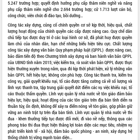
5.247 trường hợp; quyết định hưởng phụ cấp thâm niên nghề và nâng
phụ cấp thâm niên nghề cho 2.694 trường hợp; cử 1.713 lượt cán bộ,
công chức, viên chức đi đào tạo, bồi dưỡng…
Công tác xây dựng, củng cố chính quyền cơ sở kịp thời, hiệu quả, chất
lượng hoạt động của chính quyền các cấp được nâng cao. Quy chế dân
chủ tiếp tục được duy trì ở các loại hình cơ sở, đã phát huy được quyền
làm chủ của nhân dân, hạn chế những biểu hiện tiêu cực. Chất lượng
công tác xây dựng văn bản Quy phạm pháp luật (QPPL) được nâng cao,
bảo đảm tiến độ theo Chương trình xây dựng và ban hành văn bản QPPL
của UBND tỉnh năm 2015; việc kiểm tra, rà soát văn bản QPPL được thực
hiện thường xuyên trong năm, qua đó kịp thời phát hiện, xử lý những văn
bản QPPL hết hiệu lực, không còn phù hợp. Công tác thanh tra, kiểm tra
công vụ, giải quyết khiếu nại, tố cáo được tăng cường cả về số lượng và
lĩnh vực thanh tra, tập trung giải quyết dứt điểm các vụ việc khiếu nại, tố
cáo thuộc thẩm quyền. Lĩnh vực quản lý nhà nước về tôn giáo đảm bảo
hiệu lực, hiệu quả; hoạt động của các tôn giáo trên địa bàn tỉnh diễn ra
thuần túy, ổn định, không để xảy ra điểm nóng về tôn giáo, góp phần giữ
vững an ninh trật tự trên địa bàn tỉnh. Lĩnh vực quản lý nhà nước về thi
đua - khen thưởng tiếp tục được đổi mới, đi vào nề nếp, thông qua các
phong trào thi đua thực hiện thắng lợi toàn diện các mục tiêu, nhiệm vụ
phát triển kinh tế - xã hội, đảm bảo quốc phòng - an ninh, xây dựng hệ
thống chính trị vững mạnh toàn diện...