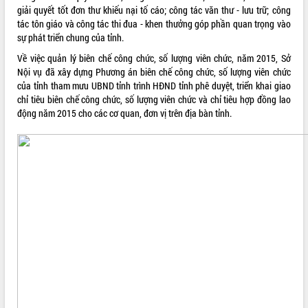
giải quyết tốt đơn thư khiếu nại tố cáo; công tác văn thư - lưu trữ; công
ĐIỂM TIN VĂN BẢN
tác tôn giáo và công tác thi đua - khen thưởng góp phần quan trọng vào
sự phát triển chung của tỉnh.
QUY HOẠCH - KẾ HOẠCH
Về việc quản lý biên chế công chức, số lượng viên chức, năm 2015, Sở
Nội vụ đã xây dựng Phương án biên chế công chức, số lượng viên chức
của tỉnh tham mưu UBND tỉnh trình HĐND tỉnh phê duyệt, triển khai giao
chỉ tiêu biên chế công chức, số lượng viên chức và chỉ tiêu hợp đồng lao
động năm 2015 cho các cơ quan, đơn vị trên địa bàn tỉnh.