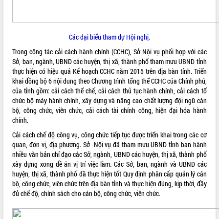
VIDEO
Không có file video nào để phát.
Các đại biểu tham dự Hội nghị.
Trong công tác cải cách hành chính (CCHC), Sở Nội vụ phối hợp với các
ALBUM ẢNH
Sở, ban, ngành, UBND các huyện, thị xã, thành phố tham mưu UBND tỉnh
thực hiện có hiệu quả Kế hoạch CCHC năm 2015 trên địa bàn tỉnh. Triển
khai đồng bộ 6 nội dung theo Chương trình tổng thể CCHC của Chính phủ,
của tỉnh gồm: cải cách thể chế, cải cách thủ tục hành chính, cải cách tổ
chức bộ máy hành chính, xây dựng và nâng cao chất lượng đội ngũ cán
bộ, công chức, viên chức, cải cách tài chính công, hiện đại hóa hành
chính.
Cải cách chế độ công vụ, công chức tiếp tục được triển khai trong các cơ
quan, đơn vị, địa phương. Sở Nội vụ đã tham mưu UBND tỉnh ban hành
LIÊN KẾT WEB
nhiều văn bản chỉ đạo các Sở, ngành, UBND các huyện, thị xã, thành phố
xây dựng xong đề án vị trí việc làm. Các Sở, ban, ngành và UBND các
huyện, thị xã, thành phố đã thực hiện tốt Quy định phân cấp quản lý cán
bộ, công chức, viên chức trên địa bàn tỉnh và thực hiện đúng, kịp thời, đầy
đủ chế độ, chính sách cho cán bộ, công chức, viên chức.
THỐNG KÊ TRUY CẬP
Hôm nay:
13888