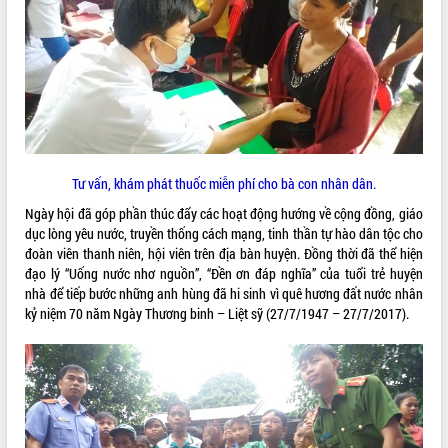
VIDEO
Không có file video nào để phát.
ALBUM ẢNH
Tư vấn, khám phát thuốc miễn phí cho bà con nhân dân.
Ngày hội đã góp phần thúc đẩy các hoạt động hướng về cộng đồng, giáo
dục lòng yêu nước, truyền thống cách mạng, tinh thần tự hào dân tộc cho
đoàn viên thanh niên, hội viên trên địa bàn huyện. Đồng thời đã thể hiện
đạo lý “Uống nước nhơ nguồn”, “Đền ơn đáp nghĩa” của tuổi trẻ huyện
nhà để tiếp bước những anh hùng đã hi sinh vì quê hương đất nước nhân
LIÊN KẾT WEB
kỷ niệm 70 năm Ngày Thương binh – Liệt sỹ (27/7/1947 – 27/7/2017).
THỐNG KÊ TRUY CẬP
Hôm nay:
1647