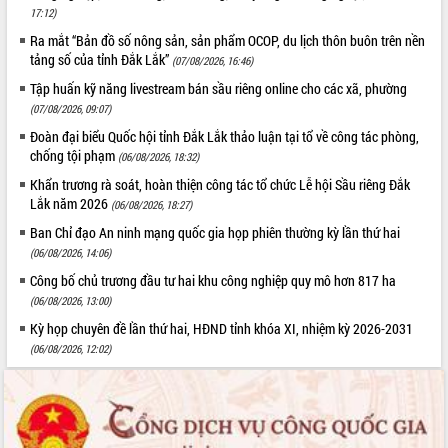
17:12)
Ra mắt “Bản đồ số nông sản, sản phẩm OCOP, du lịch thôn buôn trên nền
tảng số của tỉnh Đắk Lắk”
(07/08/2026, 16:46)
Tập huấn kỹ năng livestream bán sầu riêng online cho các xã, phường
(07/08/2026, 09:07)
Đoàn đại biểu Quốc hội tỉnh Đắk Lắk thảo luận tại tổ về công tác phòng,
chống tội phạm
(06/08/2026, 18:32)
Khẩn trương rà soát, hoàn thiện công tác tổ chức Lễ hội Sầu riêng Đắk
Lắk năm 2026
(06/08/2026, 18:27)
Ban Chỉ đạo An ninh mạng quốc gia họp phiên thường kỳ lần thứ hai
(06/08/2026, 14:06)
Công bố chủ trương đầu tư hai khu công nghiệp quy mô hơn 817 ha
(06/08/2026, 13:00)
Kỳ họp chuyên đề lần thứ hai, HĐND tỉnh khóa XI, nhiệm kỳ 2026-2031
(06/08/2026, 12:02)