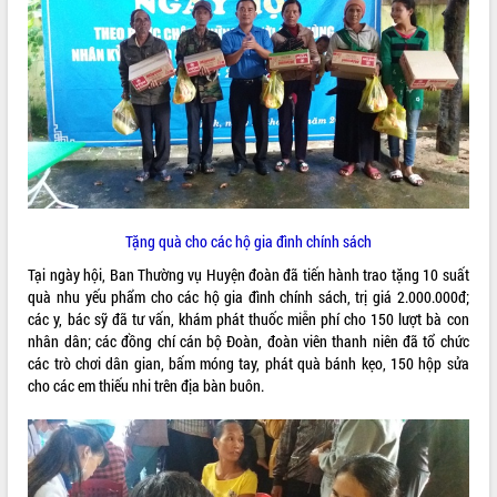
ĐIỂM TIN VĂN BẢN
QUY HOẠCH - KẾ HOẠCH
Tặng quà cho các hộ gia đình chính sách
Tại ngày hội, Ban Thường vụ Huyện đoàn đã tiến hành trao tặng 10 suất
quà nhu yếu phẩm cho các hộ gia đình chính sách, trị giá 2.000.000đ;
các y, bác sỹ đã tư vấn, khám phát thuốc miễn phí cho 150 lượt bà con
nhân dân; các đồng chí cán bộ Đoàn, đoàn viên thanh niên đã tổ chức
các trò chơi dân gian, bấm móng tay, phát quà bánh kẹo, 150 hộp sửa
cho các em thiếu nhi trên địa bàn buôn.