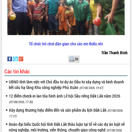
Tất cả:
66046970
Tổ chức trò chơi dân gian cho các em thiếu nhi
Trần Thanh Bình
In
Các tin khác
UBND tỉnh làm việc với Chủ đầu tư dự án Đầu tư xây dựng và kinh doanh
kết cấu hạ tầng Khu công nghiệp Phú Xuân
(07/08/2026, 19:47)
12 điểm check-in lan tỏa hình ảnh Lễ hội Sầu riêng Đắk Lắk năm 2026
(07/08/2026, 17:30)
Xây dựng thương hiệu điểm đến và sản phẩm du lịch Đắk Lắk
(07/08/2026,
17:21)
Đoàn đại biểu Quốc hội tỉnh Đắk Lắk thảo luận tại tổ về các dự án luật về
nông nghiệp, môi trường, viễn thông, chuyển giao công nghệ
(07/08/2026,