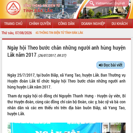
|
Vietnamese
English
TRANG CHỦ
CHÍNH QUYỀN
CÔNG DÂN
DOANH NGHIỆP
DU KHÁCH
Thứ sáu, 07/08/2026
 VỚI CỔNG THÔNG TIN ĐIỆN TỬ TỈNH ĐẮK LẮK
GIỚI THIỆU
Ngày hội Theo bước chân những người anh hùng huyện
Lắk năm 2017
(26/07/2017, 09:37)
LÃNH ĐẠO UBND TỈNH
Đọc bài viết
TIN TỨC SỰ KIỆN
Ngày 25/7/2017, tại buôn Biăp, xã Yang Tao, huyện Lắk. Ban Thường vụ
SỞ, BAN, NGÀNH
Huyện đoàn Lắk tổ chức Ngày hội Theo bước chân những người anh
hùng huyện Lắk năm 2017.
UBND CÁC XÃ, PHƯỜNG
Tham dự ngày hội có đồng chí Nguyễn Thanh Hưng - Huyện ủy viên, Bí
thư Huyện đoàn, cùng các đồng chí cán bộ Đoàn, các y, bác sỹ và bà con
THÔNG TIN CHỈ ĐẠO ĐIỀU HÀNH
nhân dân và các em thiếu nhi trên địa bàn buôn Biăp, xã Yang Tao,
huyện Lắk.
HỆ THỐNG VĂN BẢN
VĂN BẢN HĐND TỈNH