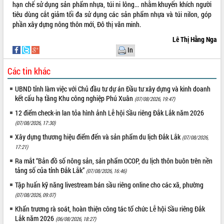
hạn chế sử dụng sản phẩm nhựa, túi ni lông... nhằm khuyến khích người
tiêu dùng cắt giảm tối đa sử dụng các sản phẩm nhựa và túi nilon, góp
phần xây dựng nông thôn mới, Đô thị văn minh.
Lê Thị Hằng Nga
In
Các tin khác
UBND tỉnh làm việc với Chủ đầu tư dự án Đầu tư xây dựng và kinh doanh
kết cấu hạ tầng Khu công nghiệp Phú Xuân
(07/08/2026, 19:47)
12 điểm check-in lan tỏa hình ảnh Lễ hội Sầu riêng Đắk Lắk năm 2026
(07/08/2026, 17:30)
Xây dựng thương hiệu điểm đến và sản phẩm du lịch Đắk Lắk
(07/08/2026,
17:21)
Ra mắt “Bản đồ số nông sản, sản phẩm OCOP, du lịch thôn buôn trên nền
tảng số của tỉnh Đắk Lắk”
(07/08/2026, 16:46)
Tập huấn kỹ năng livestream bán sầu riêng online cho các xã, phường
(07/08/2026, 09:07)
Khẩn trương rà soát, hoàn thiện công tác tổ chức Lễ hội Sầu riêng Đắk
Lắk năm 2026
(06/08/2026, 18:27)