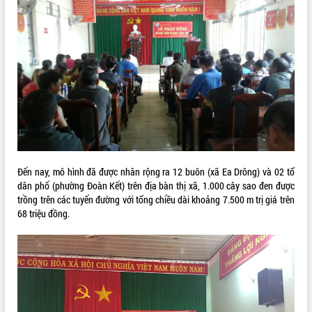
VIDEO
Không có file video nào để phát.
ALBUM ẢNH
Đến nay, mô hình đã được nhân rộng ra 12 buôn (xã Ea Drông) và 02 tổ
dân phố (phường Đoàn Kết) trên địa bàn thị xã, 1.000 cây sao đen được
trồng trên các tuyến đường với tổng chiều dài khoảng 7.500 m trị giá trên
68 triệu đồng.
LIÊN KẾT WEB
THỐNG KÊ TRUY CẬP
Hôm nay:
3714