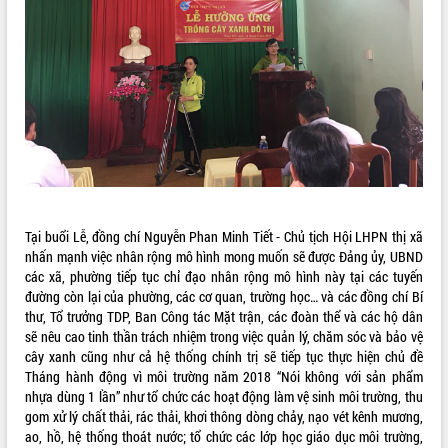
Tất cả:
66049037
Tại buổi Lễ, đồng chí Nguyễn Phan Minh Tiết - Chủ tịch Hội LHPN thị xã
nhấn mạnh việc nhân rộng mô hình mong muốn sẽ được Đảng ủy, UBND
các xã, phường tiếp tục chỉ đạo nhân rộng mô hình này tại các tuyến
đường còn lại của phường, các cơ quan, trường học… và các đồng chí Bí
thư, Tổ trưởng TDP, Ban Công tác Mặt trận, các đoàn thể và các hộ dân
sẽ nêu cao tinh thần trách nhiệm trong việc quản lý, chăm sóc và bảo vệ
cây xanh cũng như cả hệ thống chính trị sẽ tiếp tục thực hiện chủ đề
Tháng hành động vì môi trường năm 2018 “Nói không với sản phẩm
nhựa dùng 1 lần” như tổ chức các hoạt động làm vệ sinh môi trường, thu
gom xử lý chất thải, rác thải, khơi thông dòng chảy, nạo vét kênh mương,
ao, hồ, hệ thống thoát nước; tổ chức các lớp học giáo dục môi trường,