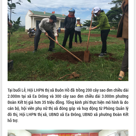
ĐIỂM TIN VĂN BẢN
QUY HOẠCH - KẾ HOẠCH
Tại buổi Lễ, Hội LHPN thị xã Buôn Hồ đã trồng 200 cây sao đen chiều dài
2.000m tại xã Ea Drông và 300 cây sao đen chiều dài 3.000m phường
Đoàn Kết trị giá hơn 35 triệu đồng. Tổng kinh phí thực hiện mô hình là do
cán bộ, hội viên phụ nữ thị xã đóng góp và huy động từ Phòng Quản lý
đô thị, Hội LHPN thị xã, UBND xã Ea Đrông, UBND xã phường Đoàn Kết
hỗ trợ.