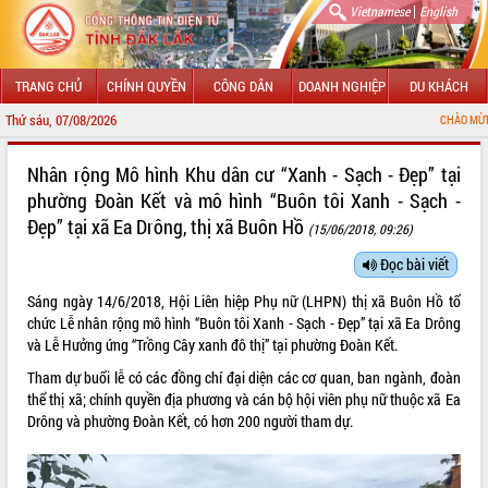
|
Vietnamese
English
TRANG CHỦ
CHÍNH QUYỀN
CÔNG DÂN
DOANH NGHIỆP
DU KHÁCH
Thứ sáu, 07/08/2026
CHÀO MỪNG ĐẾN VỚI CỔNG T
GIỚI THIỆU
Nhân rộng Mô hình Khu dân cư “Xanh - Sạch - Đẹp” tại
phường Đoàn Kết và mô hình “Buôn tôi Xanh - Sạch -
LÃNH ĐẠO UBND TỈNH
Đẹp” tại xã Ea Drông, thị xã Buôn Hồ
(15/06/2018, 09:26)
TIN TỨC SỰ KIỆN
Đọc bài viết
SỞ, BAN, NGÀNH
Sáng ngày 14/6/2018, Hội Liên hiệp Phụ nữ (LHPN) thị xã Buôn Hồ tổ
chức Lễ nhân rộng mô hình “Buôn tôi Xanh - Sạch - Đẹp” tại xã Ea Drông
UBND CÁC XÃ, PHƯỜNG
và Lễ Hưởng ứng “Trồng Cây xanh đô thị” tại phường Đoàn Kết.
Tham dự buổi lễ có các đồng chí đại diện các cơ quan, ban ngành, đoàn
THÔNG TIN CHỈ ĐẠO ĐIỀU HÀNH
thể thị xã; chính quyền địa phương và cán bộ hội viên phụ nữ thuộc xã Ea
Drông và phường Đoàn Kết, có hơn 200 người tham dự.
HỆ THỐNG VĂN BẢN
VĂN BẢN HĐND TỈNH