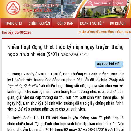
|
Vietnamese
English
TRANG CHỦ
CHÍNH QUYỀN
CÔNG DÂN
DOANH NGHIỆP
DU KHÁCH
Thứ bảy, 08/08/2026
CHÀO MỪNG ĐẾN VỚI CỔNG THÔNG TIN ĐIỆN TỬ TỈNH ĐẮK LẮK
GIỚI THIỆU
Nhiều hoạt động thiết thực kỷ niệm ngày truyền thống
học sinh, sinh viên (9/01)
(12/01/2016, 11:42)
LÃNH ĐẠO UBND TỈNH
Đọc bài viết
TIN TỨC SỰ KIỆN
*. Trong 02 ngày (09/01 – 10/01), Ban Thường vụ Đoàn trường, Ban thư
SỞ, BAN, NGÀNH
ký Hội Sinh viên trường Cao đẳng sư phạm Đắk Lắk đã tổ chức
“Ngày hội
học sinh, Sinh viên”
với nhiều hoạt động sổi nổi, tạo ra sân chơi vui vẻ,
UBND CÁC XÃ, PHƯỜNG
lành mạnh cho các bạn sinh viên trong toàn trường như: các trò chơi dân
gian, giải việt dã cấp trường đã thu hút hơn 600 sinh viên tham gia. Tại
ngày hội, Ban Thư ký Hội sinh viên trường đã trao giấy chứng nhận “Sinh
THÔNG TIN CHỈ ĐẠO ĐIỀU HÀNH
viên 5 tốt” cấp trường năm 2015 cho 31 sinh viên.
HỆ THỐNG VĂN BẢN
*. Huyện đoàn, Hội LHTN Việt Nam huyện Krông Ana đã phối hợp tổ
chức nhiều hoạt động dành cho học sinh trên địa bàn như: tổ chức Giải
VĂN BẢN HĐND TỈNH
bóng chuyền Nam năm 2016 trong 02 ngày 07 và 08/01/2016 với 10 đội