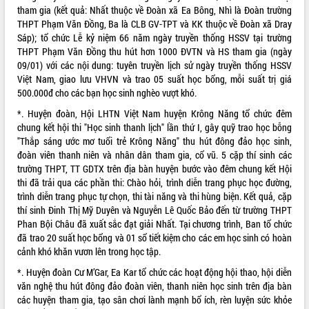
tham gia (kết quả: Nhất thuộc về Đoàn xã Ea Bông, Nhì là Đoàn trường
ĐIỂM TIN VĂN BẢN
THPT Phạm Văn Đồng, Ba là CLB GV-TPT và KK thuộc về Đoàn xã Dray
Sáp); tổ chức Lễ kỷ niệm 66 năm ngày truyền thống HSSV tại trường
QUY HOẠCH - KẾ HOẠCH
THPT Phạm Văn Đồng thu hút hơn 1000 ĐVTN và HS tham gia (ngày
09/01) với các nội dung: tuyên truyền lịch sử ngày truyền thống HSSV
Việt Nam, giao lưu VHVN và trao 05 suất học bổng, mỗi suất trị giá
500.000đ cho các bạn học sinh nghèo vượt khó.
*. Huyện đoàn, Hội LHTN Việt Nam huyện Krông Năng tổ chức đêm
chung kết hội thi "Học sinh thanh lịch" lần thứ I, gây quỹ trao học bỗng
"Thắp sáng ước mơ tuổi trẻ Krông Năng" thu hút đông đảo học sinh,
đoàn viên thanh niên và nhân dân tham gia, cổ vũ. 5 cặp thí sinh các
trường THPT, TT GDTX trên địa bàn huyện bước vào đêm chung kết Hội
thi đã trải qua các phần thi: Chào hỏi, trình diễn trang phục học đường,
trình diễn trang phục tự chọn, thi tài năng và thi hùng biện. Kết quả, cặp
thí sinh Đinh Thị Mỹ Duyên và Nguyễn Lê Quốc Bảo đến từ trường THPT
Phan Bội Châu đã xuất sắc đạt giải Nhất. Tại chương trình, Ban tổ chức
đã trao 20 suất học bổng và 01 sổ tiết kiệm cho các em học sinh có hoàn
cảnh khó khăn vươn lên trong học tập.
*. Huyện đoàn Cư M’Gar, Ea Kar tổ chức các hoạt động hội thao, hội diễn
văn nghệ thu hút đông đảo đoàn viên, thanh niên học sinh trên địa bàn
các huyện tham gia, tạo sân chơi lành mạnh bổ ích, rèn luyện sức khỏe