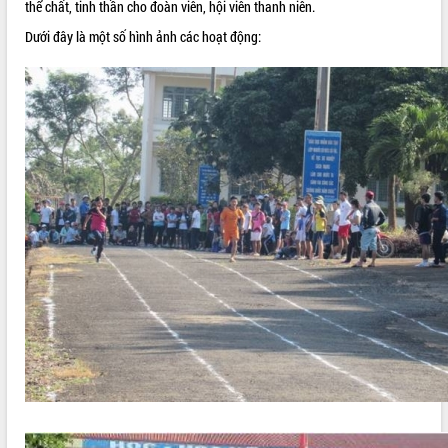
thể chất, tinh thần cho đoàn viên, hội viên thanh niên.
VIDEO
Dưới đây là một số hình ảnh các hoạt động:
Không có file video nào để phát.
ALBUM ẢNH
LIÊN KẾT WEB
THỐNG KÊ TRUY CẬP
Hôm nay:
33370