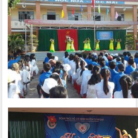
Tất cả:
66078693