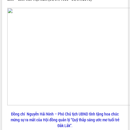
VIDEO
Không có file video nào để phát.
ALBUM ẢNH
LIÊN KẾT WEB
Đồng chí Nguyễn Hải Ninh – Phó Chủ tịch UBND tỉnh tặng hoa chúc
THỐNG KÊ TRUY CẬP
mừng sự ra mắt của Hội đồng quản lý “Quỹ thắp sáng ước mơ tuổi trẻ
Đắk Lắk”.
Hôm nay:
17610