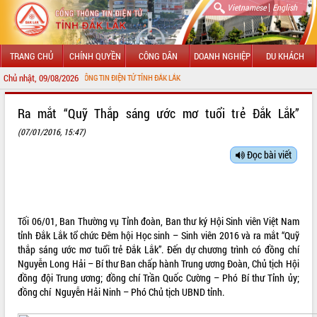
|
Vietnamese
English
TRANG CHỦ
CHÍNH QUYỀN
CÔNG DÂN
DOANH NGHIỆP
DU KHÁCH
Chủ nhật, 09/08/2026
I CỔNG THÔNG TIN ĐIỆN TỬ TỈNH ĐẮK LẮK
GIỚI THIỆU
Ra mắt “Quỹ Thắp sáng ước mơ tuổi trẻ Đắk Lắk”
(07/01/2016, 15:47)
LÃNH ĐẠO UBND TỈNH
Đọc bài viết
TIN TỨC SỰ KIỆN
SỞ, BAN, NGÀNH
UBND CÁC XÃ, PHƯỜNG
Tối 06/01, Ban Thường vụ Tỉnh đoàn, Ban thư ký Hội Sinh viên Việt Nam
tỉnh Đắk Lắk tổ chức Đêm hội Học sinh – Sinh viên 2016 và ra mắt “Quỹ
thắp sáng ước mơ tuổi trẻ Đắk Lắk”. Đến dự chương trình có đồng chí
THÔNG TIN CHỈ ĐẠO ĐIỀU HÀNH
Nguyễn Long Hải – Bí thư Ban chấp hành Trung ương Đoàn, Chủ tịch Hội
đồng đội Trung ương; đồng chí Trần Quốc Cường – Phó Bí thư Tỉnh ủy;
HỆ THỐNG VĂN BẢN
đồng chí Nguyễn Hải Ninh – Phó Chủ tịch UBND tỉnh.
VĂN BẢN HĐND TỈNH