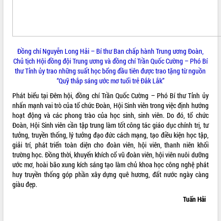
Đồng chí Nguyễn Long Hải – Bí thư Ban chấp hành Trung ương Đoàn,
Chủ tịch Hội đồng đội Trung ương và đồng chí Trần Quốc Cường – Phó Bí
thư Tỉnh ủy trao những suất học bổng đầu tiên được trao tặng từ nguồn
“Quỹ thắp sáng ước mơ tuổi trẻ Đắk Lắk”
Phát biểu tại Đêm hội, đồng chí Trần Quốc Cường – Phó Bí thư Tỉnh ủy
nhấn mạnh vai trò của tổ chức Đoàn, Hội Sinh viên trong việc định hướng
hoạt động và các phong trào của học sinh, sinh viên. Do đó, tổ chức
Đoàn, Hội Sinh viên cần tập trung làm tốt công tác giáo dục chính trị, tư
tưởng, truyền thống, lý tưởng đạo đức cách mạng, tạo điều kiện học tập,
giải trí, phát triển toàn diện cho đoàn viên, hội viên, thanh niên khối
trường học. Đồng thời, khuyến khích cổ vũ đoàn viên, hội viên nuôi dưỡng
ước mơ, hoài bão xung kích sáng tạo làm chủ khoa học công nghệ phát
huy truyền thống góp phần xây dựng quê hương, đất nước ngày càng
giàu đẹp.
Tuấn Hải