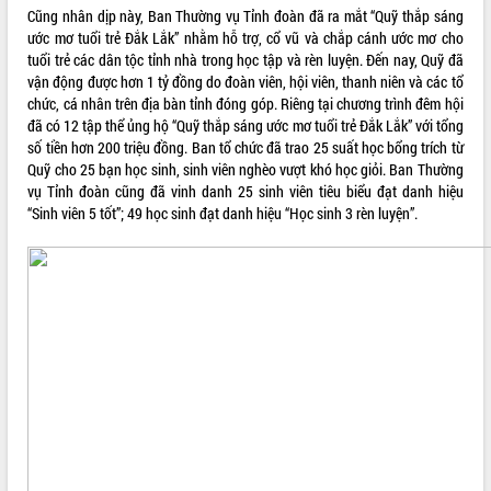
Cũng nhân dịp này, Ban Thường vụ Tỉnh đoàn đã ra mắt “Quỹ thắp sáng
Tất cả:
66103278
ước mơ tuổi trẻ Đắk Lắk” nhằm hỗ trợ, cổ vũ và chắp cánh ước mơ cho
tuổi trẻ các dân tộc tỉnh nhà trong học tập và rèn luyện. Đến nay, Quỹ đã
vận động được hơn 1 tỷ đồng do đoàn viên, hội viên, thanh niên và các tổ
chức, cá nhân trên địa bàn tỉnh đóng góp. Riêng tại chương trình đêm hội
đã có 12 tập thể ủng hộ “Quỹ thắp sáng ước mơ tuổi trẻ Đắk Lắk” với tổng
số tiền hơn 200 triệu đồng. Ban tổ chức đã trao 25 suất học bổng trích từ
Quỹ cho 25 bạn học sinh, sinh viên nghèo vượt khó học giỏi. Ban Thường
vụ Tỉnh đoàn cũng đã vinh danh 25 sinh viên tiêu biểu đạt danh hiệu
“Sinh viên 5 tốt”; 49 học sinh đạt danh hiệu “Học sinh 3 rèn luyện”.