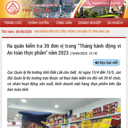
|
Vietnamese
English
TRANG CHỦ
CHÍNH QUYỀN
CÔNG DÂN
DOANH NGHIỆP
DU KHÁCH
Thứ năm, 06/08/2026
CHÀO MỪNG ĐẾN VỚI CỔNG THÔNG TIN ĐIỆN TỬ TỈNH ĐẮK LẮK
GIỚI THIỆU
Ra quân kiểm tra 39 đơn vị trong “Tháng hành động vì
An toàn thực phẩm” năm 2023
(19/04/2023, 15:19)
LÃNH ĐẠO UBND TỈNH
Đọc bài viết
TIN TỨC SỰ KIỆN
Cục Quản lý thị trường tỉnh Đắk Lắk cho biết, từ ngày 15/4 đến 15/5, các
SỞ, BAN, NGÀNH
Đội Quản lý thị trường trực thuộc sẽ thực hiện kiểm tra đối với 39 tổ chức,
cá nhân hoạt động sản xuất, kinh doanh mặt hàng thực phẩm trên địa
UBND CÁC XÃ, PHƯỜNG
bàn toàn tỉnh.
THÔNG TIN CHỈ ĐẠO ĐIỀU HÀNH
HỆ THỐNG VĂN BẢN
VĂN BẢN HĐND TỈNH