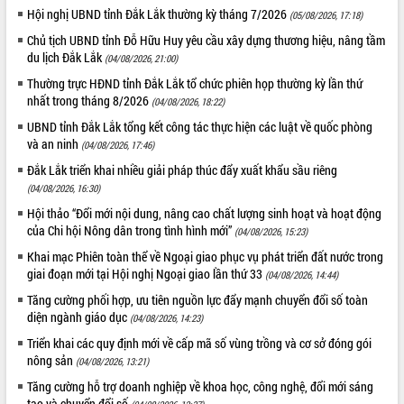
Hội nghị UBND tỉnh Đắk Lắk thường kỳ tháng 7/2026
(05/08/2026, 17:18)
Chủ tịch UBND tỉnh Đỗ Hữu Huy yêu cầu xây dựng thương hiệu, nâng tầm
du lịch Đắk Lắk
(04/08/2026, 21:00)
Thường trực HĐND tỉnh Đắk Lắk tổ chức phiên họp thường kỳ lần thứ
nhất trong tháng 8/2026
(04/08/2026, 18:22)
UBND tỉnh Đắk Lắk tổng kết công tác thực hiện các luật về quốc phòng
và an ninh
(04/08/2026, 17:46)
Đắk Lắk triển khai nhiều giải pháp thúc đẩy xuất khẩu sầu riêng
(04/08/2026, 16:30)
Hội thảo “Đổi mới nội dung, nâng cao chất lượng sinh hoạt và hoạt động
của Chi hội Nông dân trong tình hình mới”
(04/08/2026, 15:23)
Khai mạc Phiên toàn thể về Ngoại giao phục vụ phát triển đất nước trong
giai đoạn mới tại Hội nghị Ngoại giao lần thứ 33
(04/08/2026, 14:44)
Tăng cường phối hợp, ưu tiên nguồn lực đẩy mạnh chuyển đổi số toàn
diện ngành giáo dục
(04/08/2026, 14:23)
Triển khai các quy định mới về cấp mã số vùng trồng và cơ sở đóng gói
nông sản
(04/08/2026, 13:21)
Tăng cường hỗ trợ doanh nghiệp về khoa học, công nghệ, đổi mới sáng
tạo và chuyển đổi số