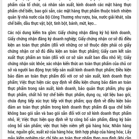
phẩm của tổ chức, cá nhân sản xuất, kinh doanh các mặt hàng thực
VIDEO
phẩm chế biến, bao gói sẵn, các mặt hàng thực phẩm thuộc trách nhiệm
quản lý nhà nước của Bộ Công Thương như rượu, bia, nước giải khát, sữa
Không có file video nào để phát.
chế biến, dầu thực vật, bột, tinh bột, bánh, mứt, kẹo...
Các nội dung kiểm tra gồm: Giấy chứng nhận đăng ký hộ kinh doanh,
ALBUM ẢNH
Giấy chứng nhận đăng ký doanh nghiệp; Giấy chứng nhận cơ sở đủ điều
kiện an toàn thực phẩm (đối với những cơ sở thuộc diện phải có giấy
chứng nhận cơ sở đủ điều kiện an toàn thực phẩm); Giấy cam kết sản
xuất thực phẩm an toàn (đối với cơ sở sản xuất ban đầu nhỏ lẻ); Giấy
chứng nhận sức khỏe, xác nhận kiến thức an toàn thực phẩm của chủ cơ
sở và người lao động trực tiếp sản xuất kinh doanh thực phẩm; Điều kiện
bảo đảm an toàn thực phẩm đối với cơ sở sản xuất, kinh doanh thực
phẩm; Việc thực hiện các quy định về điều kiện chung bảo đảm an toàn
thực phẩm trong sản xuất, kinh doanh, bảo quản thực phẩm, phụ gia
thực phẩm, chất hỗ trợ chế biến thực phẩm, dụng cụ, vật liệu bao gói,
LIÊN KẾT WEB
chứa đựng tiếp xúc trực tiếp với thực phẩm; quy định về điều kiện bảo
đảm an toàn thực phẩm trong kinh doanh thực phẩm đã qua chế biến
không bao gói sẵn và bao gói sẵn đối với cơ sở kinh doanh thực phẩm
nhỏ, lẻ; Việc thực hiện quy định về tự công bố sản phẩm, đăng ký bản
THỐNG KÊ TRUY CẬP
công bố sản phẩm; việc thực hiện niêm yết giá hàng hóa; Nhãn hàng
hóa; nguồn gốc, xuất xứ của hàng hóa; tính hợp pháp của hàng hóa; Lấy
Hôm nay:
14829
mẫu kiểm nghiệm các chỉ tiêu an toàn thực phẩm theo quy định (khi cần