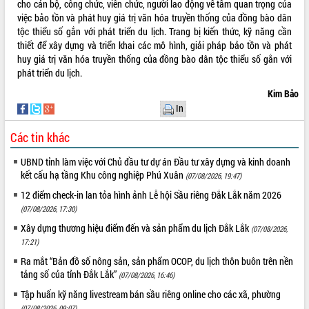
cho cán bộ, công chức, viên chức, người lao động về tầm quan trọng của
việc bảo tồn và phát huy giá trị văn hóa truyền thống của đồng bào dân
tộc thiểu số gắn với phát triển du lịch. Trang bị kiến thức, kỹ năng cần
thiết để xây dựng và triển khai các mô hình, giải pháp bảo tồn và phát
huy giá trị văn hóa truyền thống của đồng bào dân tộc thiểu số gắn với
phát triển du lịch.
Kim Bảo
In
Các tin khác
UBND tỉnh làm việc với Chủ đầu tư dự án Đầu tư xây dựng và kinh doanh
kết cấu hạ tầng Khu công nghiệp Phú Xuân
(07/08/2026, 19:47)
12 điểm check-in lan tỏa hình ảnh Lễ hội Sầu riêng Đắk Lắk năm 2026
(07/08/2026, 17:30)
Xây dựng thương hiệu điểm đến và sản phẩm du lịch Đắk Lắk
(07/08/2026,
17:21)
Ra mắt “Bản đồ số nông sản, sản phẩm OCOP, du lịch thôn buôn trên nền
tảng số của tỉnh Đắk Lắk”
(07/08/2026, 16:46)
Tập huấn kỹ năng livestream bán sầu riêng online cho các xã, phường
(07/08/2026, 09:07)