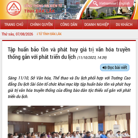
|
Vietnamese
English
TRANG CHỦ
CHÍNH QUYỀN
CÔNG DÂN
DOANH NGHIỆP
DU KHÁCH
Thứ sáu, 07/08/2026
 TIN ĐIỆN TỬ TỈNH ĐẮK LẮK
GIỚI THIỆU
Tập huấn bảo tồn và phát huy giá trị văn hóa truyền
thống gắn với phát triển du lịch
(11/10/2023, 14:39)
LÃNH ĐẠO UBND TỈNH
Đọc bài viết
TIN TỨC SỰ KIỆN
Sáng 11/10, Sở Văn hóa, Thể thao và Du lịch phối hợp với Trường Cao
SỞ, BAN, NGÀNH
đẳng Du lịch Sài Gòn tổ chức khai mạc lớp tập huấn bảo tồn và phát huy
giá trị văn hóa truyền thống của đồng bào dân tộc thiểu số gắn với phát
UBND CÁC XÃ, PHƯỜNG
triển du lịch.
THÔNG TIN CHỈ ĐẠO ĐIỀU HÀNH
HỆ THỐNG VĂN BẢN
VĂN BẢN HĐND TỈNH