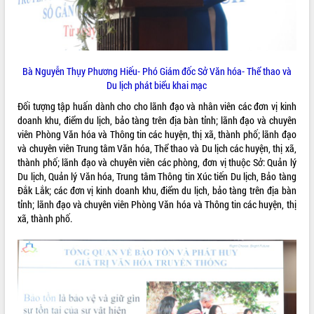
VIDEO
Không có file video nào để phát.
Bà Nguyễn Thụy Phương Hiếu- Phó Giám đốc Sở Văn hóa- Thể thao và
ALBUM ẢNH
Du lịch phát biểu khai mạc
Đối tượng tập huấn dành cho cho lãnh đạo và nhân viên các đơn vị kinh
doanh khu, điểm du lịch, bảo tàng trên địa bàn tỉnh; lãnh đạo và chuyên
viên Phòng Văn hóa và Thông tin các huyện, thị xã, thành phố; lãnh đạo
và chuyên viên Trung tâm Văn hóa, Thể thao và Du lịch các huyện, thị xã,
thành phố; lãnh đạo và chuyên viên các phòng, đơn vị thuộc Sở: Quản lý
Du lịch, Quản lý Văn hóa, Trung tâm Thông tin Xúc tiến Du lịch, Bảo tàng
Đắk Lắk; các đơn vị kinh doanh khu, điểm du lịch, bảo tàng trên địa bàn
tỉnh; lãnh đạo và chuyên viên Phòng Văn hóa và Thông tin các huyện, thị
LIÊN KẾT WEB
xã, thành phố.
THỐNG KÊ TRUY CẬP
Hôm nay:
8410