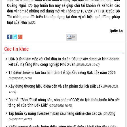
Tất cả:
66073311
Quảng Ngãi, lớp tập huấn lần này sẽ giúp chủ tài khoản và kế toán các
đơn vị nắm rõ những nội dung mới về Thông tư 107/2017/TT-BTC của Bộ
Tài chính, qua đó triển khai áp dụng tại đơn vị có hiệu quả, đúng pháp
luật của Nhà nước.
Quốc An
In
Các tin khác
UBND tỉnh làm việc với Chủ đầu tư dự án Đầu tư xây dựng và kinh doanh
kết cấu hạ tầng Khu công nghiệp Phú Xuân
(07/08/2026, 19:47)
12 điểm check-in lan tỏa hình ảnh Lễ hội Sầu riêng Đắk Lắk năm 2026
(07/08/2026, 17:30)
Xây dựng thương hiệu điểm đến và sản phẩm du lịch Đắk Lắk
(07/08/2026,
17:21)
Ra mắt “Bản đồ số nông sản, sản phẩm OCOP, du lịch thôn buôn trên nền
tảng số của tỉnh Đắk Lắk”
(07/08/2026, 16:46)
Tập huấn kỹ năng livestream bán sầu riêng online cho các xã, phường
(07/08/2026, 09:07)
Khẩn trương rà soát, hoàn thiện công tác tổ chức Lễ hội Sầu riêng Đắk