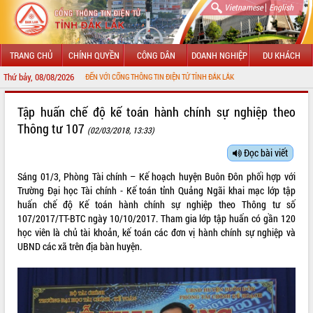
|
Vietnamese
English
TRANG CHỦ
CHÍNH QUYỀN
CÔNG DÂN
DOANH NGHIỆP
DU KHÁCH
Thứ bảy, 08/08/2026
HÀO MỪNG ĐẾN VỚI CỔNG THÔNG TIN ĐIỆN TỬ TỈNH ĐẮK LẮK
GIỚI THIỆU
Tập huấn chế độ kế toán hành chính sự nghiệp theo
Thông tư 107
(02/03/2018, 13:33)
LÃNH ĐẠO UBND TỈNH
Đọc bài viết
TIN TỨC SỰ KIỆN
Sáng 01/3, Phòng Tài chính – Kế hoạch huyện Buôn Đôn phối hợp với
SỞ, BAN, NGÀNH
Trường Đại học Tài chính - Kế toán tỉnh Quảng Ngãi khai mạc lớp tập
huấn chế độ Kế toán hành chính sự nghiệp theo Thông tư số
UBND CÁC XÃ, PHƯỜNG
107/2017/TT-BTC ngày 10/10/2017. Tham gia lớp tập huấn có gần 120
học viên là chủ tài khoản, kế toán các đơn vị hành chính sự nghiệp và
UBND các xã trên địa bàn huyện.
THÔNG TIN CHỈ ĐẠO ĐIỀU HÀNH
HỆ THỐNG VĂN BẢN
VĂN BẢN HĐND TỈNH