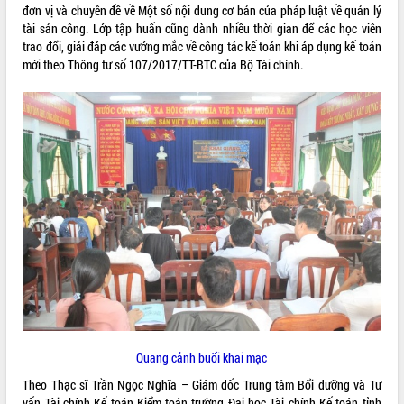
đơn vị và chuyên đề về Một số nội dung cơ bản của pháp luật về quản lý
VIDEO
tài sản công. Lớp tập huấn cũng dành nhiều thời gian để các học viên
trao đổi, giải đáp các vướng mắc về công tác kế toán khi áp dụng kế toán
Không có file video nào để phát.
mới theo Thông tư số 107/2017/TT-BTC của Bộ Tài chính.
ALBUM ẢNH
LIÊN KẾT WEB
Quang cảnh buổi khai mạc
THỐNG KÊ TRUY CẬP
Theo Thạc sĩ Trần Ngọc Nghĩa – Giám đốc Trung tâm Bổi dưỡng và Tư
Hôm nay:
27988
vấn Tài chính Kế toán Kiểm toán trường Đại học Tài chính Kế toán tỉnh