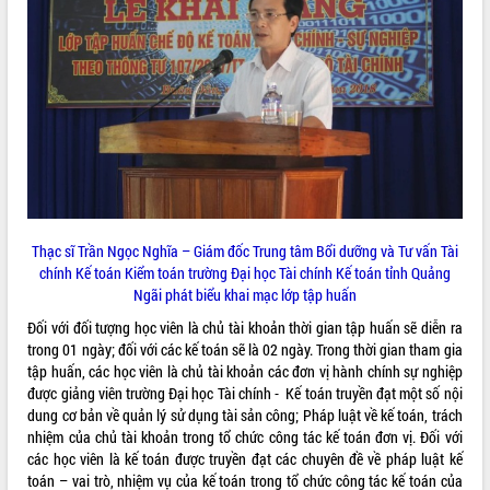
ĐIỂM TIN VĂN BẢN
QUY HOẠCH - KẾ HOẠCH
Thạc sĩ Trần Ngọc Nghĩa – Giám đốc Trung tâm Bổi dưỡng và Tư vấn Tài
chính Kế toán Kiểm toán trường Đại học Tài chính Kế toán tỉnh Quảng
Ngãi phát biểu khai mạc lớp tập huấn
Đối với đối tượng học viên là chủ tài khoản thời gian tập huấn sẽ diễn ra
trong 01 ngày; đối với các kế toán sẽ là 02 ngày. Trong thời gian tham gia
tập huấn, các học viên là chủ tài khoản các đơn vị hành chính sự nghiệp
được giảng viên trường Đại học Tài chính - Kế toán truyền đạt một số nội
dung cơ bản về quản lý sử dụng tài sản công; Pháp luật về kế toán, trách
nhiệm của chủ tài khoản trong tổ chức công tác kế toán đơn vị. Đối với
các học viên là kế toán được truyền đạt các chuyên đề về pháp luật kế
toán – vai trò, nhiệm vụ của kế toán trong tổ chức công tác kế toán của