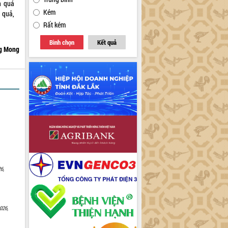
h quá
Kém
 quả,
ơng.
Rất kém
Bình chọn
Kết quả
g Mong
6,
026,