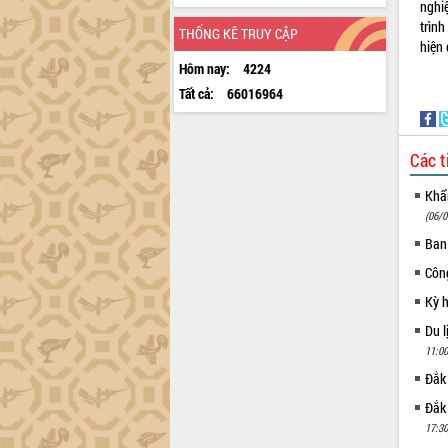
nghi
trìn
THỐNG KÊ TRUY CẬP
hiệ
Hôm nay:
4224
Tất cả:
66016964
Các t
Khẩn
(06/0
Ban
Côn
Kỳ 
Du l
11:00
Đắk
Đắk
17:30