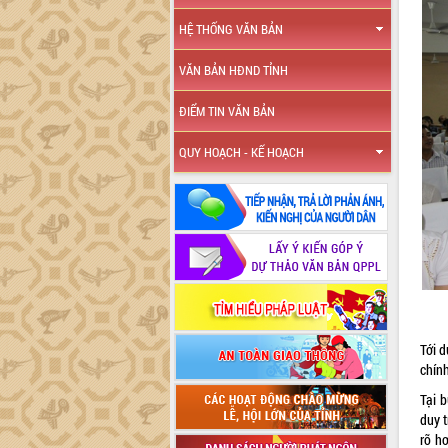
HỆ THỐNG VĂN BẢN
VĂN BẢN HĐND TỈNH
ĐIỂM TIN VĂN BẢN
QUY HOẠCH - KẾ HOẠCH
Tới 
chín
Tại 
duy t
rõ h