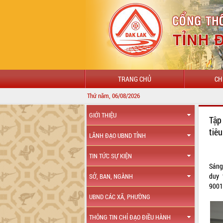
TRANG CHỦ
CH
Thứ năm, 06/08/2026
GIỚI THIỆU
Tập
tiê
LÃNH ĐẠO UBND TỈNH
TIN TỨC SỰ KIỆN
Sáng
duy 
SỞ, BAN, NGÀNH
9001
UBND CÁC XÃ, PHƯỜNG
THÔNG TIN CHỈ ĐẠO ĐIỀU HÀNH