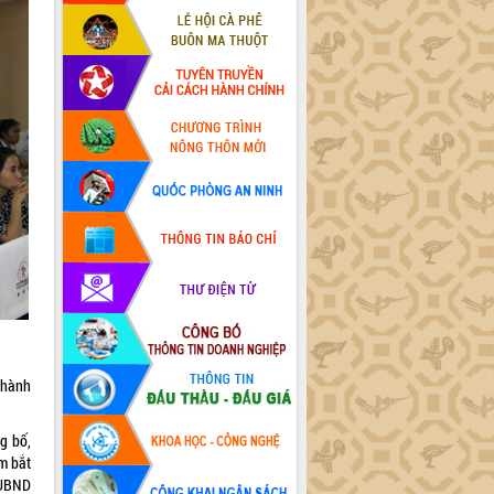
 hành
g bố,
ắm bắt
 UBND