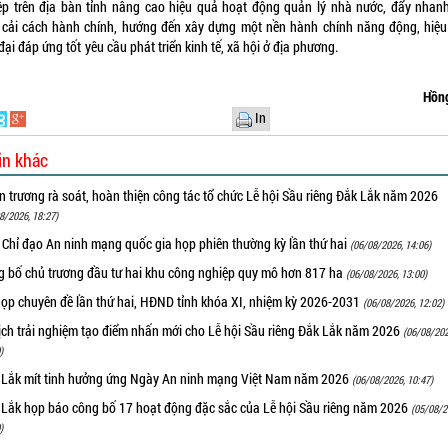
ệp trên địa bàn tỉnh nâng cao hiệu quả hoạt động quản lý nhà nước, đẩy nhan
h cải cách hành chính, hướng đến xây dựng một nền hành chính năng động, hiệu
n đại đáp ứng tốt yêu cầu phát triển kinh tế, xã hội ở địa phư
Hồn
In
in khác
 trương rà soát, hoàn thiện công tác tổ chức Lễ hội Sầu riêng Đắk Lắk năm 2026
8/2026, 18:27)
 Chỉ đạo An ninh mạng quốc gia họp phiên thường kỳ lần thứ hai
(06/08/2026, 14:06)
g bố chủ trương đầu tư hai khu công nghiệp quy mô hơn 817 ha
(06/08/2026, 13:00)
họp chuyên đề lần thứ hai, HĐND tỉnh khóa XI, nhiệm kỳ 2026-2031
(06/08/2026, 12:02)
ịch trải nghiệm tạo điểm nhấn mới cho Lễ hội Sầu riêng Đắk Lắk năm 2026
(06/08/202
)
 Lắk mít tinh hưởng ứng Ngày An ninh mạng Việt Nam năm 2026
(06/08/2026, 10:47)
 Lắk họp báo công bố 17 hoạt động đặc sắc của Lễ hội Sầu riêng năm 2026
(05/08/2
)