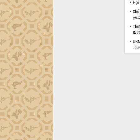
Hội
Chủ
(04/0
Thườ
8/2
UBND
17:46