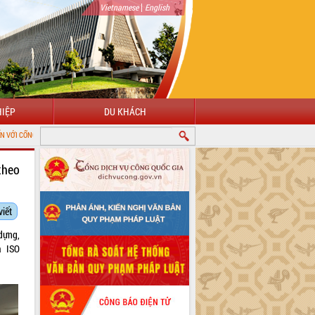
|
Vietnamese
English
IỆP
DU KHÁCH
 TIN ĐIỆN TỬ TỈNH ĐẮK LẮK
theo
viết
dựng,
a ISO