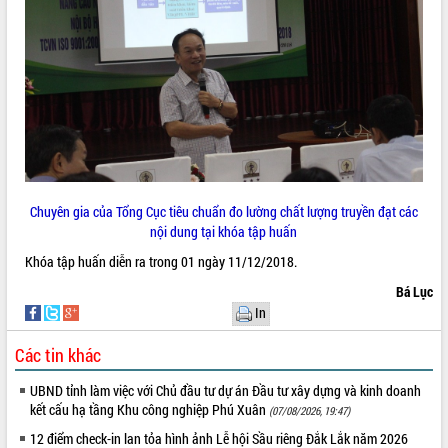
Tất cả:
66046957
Chuyên gia của Tổng Cục tiêu chuẩn đo lường chất lượng truyền đạt các
nội dung tại khóa tập huấn
Khóa tập huấn diễn ra trong 01 ngày 11/12/2018.
Bá Lục
In
Các tin khác
UBND tỉnh làm việc với Chủ đầu tư dự án Đầu tư xây dựng và kinh doanh
kết cấu hạ tầng Khu công nghiệp Phú Xuân
(07/08/2026, 19:47)
12 điểm check-in lan tỏa hình ảnh Lễ hội Sầu riêng Đắk Lắk năm 2026