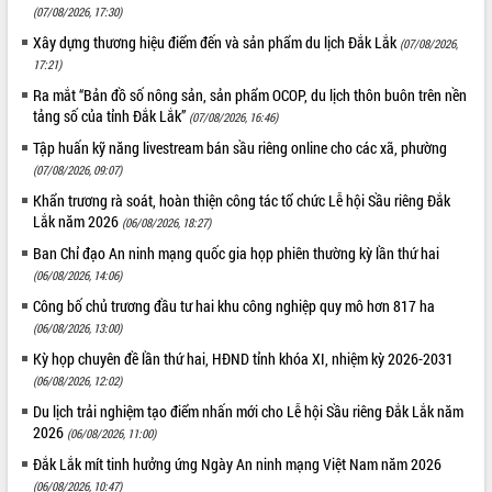
(07/08/2026, 17:30)
Xây dựng thương hiệu điểm đến và sản phẩm du lịch Đắk Lắk
(07/08/2026,
17:21)
Ra mắt “Bản đồ số nông sản, sản phẩm OCOP, du lịch thôn buôn trên nền
tảng số của tỉnh Đắk Lắk”
(07/08/2026, 16:46)
Tập huấn kỹ năng livestream bán sầu riêng online cho các xã, phường
(07/08/2026, 09:07)
Khẩn trương rà soát, hoàn thiện công tác tổ chức Lễ hội Sầu riêng Đắk
Lắk năm 2026
(06/08/2026, 18:27)
Ban Chỉ đạo An ninh mạng quốc gia họp phiên thường kỳ lần thứ hai
(06/08/2026, 14:06)
Công bố chủ trương đầu tư hai khu công nghiệp quy mô hơn 817 ha
(06/08/2026, 13:00)
Kỳ họp chuyên đề lần thứ hai, HĐND tỉnh khóa XI, nhiệm kỳ 2026-2031
(06/08/2026, 12:02)
Du lịch trải nghiệm tạo điểm nhấn mới cho Lễ hội Sầu riêng Đắk Lắk năm
2026
(06/08/2026, 11:00)
Đắk Lắk mít tinh hưởng ứng Ngày An ninh mạng Việt Nam năm 2026
(06/08/2026, 10:47)