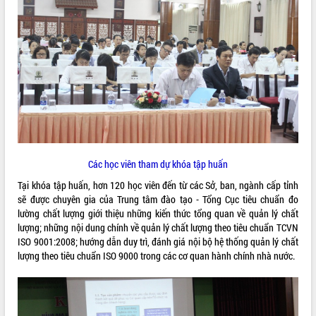
VIDEO
Không có file video nào để phát.
ALBUM ẢNH
Các học viên tham dự khóa tập huấn
Tại khóa tập huấn, hơn 120 học viên đến từ các Sở, ban, ngành cấp tỉnh
sẽ được chuyên gia của Trung tâm đào tạo - Tổng Cục tiêu chuẩn đo
lường chất lượng giới thiệu những kiến thức tổng quan về quản lý chất
LIÊN KẾT WEB
lượng; những nội dung chính về quản lý chất lượng theo tiêu chuẩn TCVN
ISO 9001:2008; hướng dẫn duy trì, đánh giá nội bộ hệ thống quản lý chất
lượng theo tiêu chuẩn ISO 9000 trong các cơ quan hành chính nhà nước.
THỐNG KÊ TRUY CẬP
Hôm nay:
1634