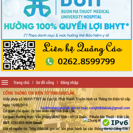
Toggle
Trang chủ
Sơ đồ cổng
Đăng nhập
navigation
CỔNG THÔNG TIN ĐIỆN TỬ TỈNH ĐẮK LẮK
Giấy phép số 99/GP-TTĐT do Cục QL Phát thanh Truyền hình và Thông tin Điện tử cấp
ngày 14/05/2010
banbientap@daklak.gov.vn hoặc congttdtdaklak@gmail.com
Cơ quan chủ quản: Ủy ban nhân dân tỉnh Đắk Lắk
Cơ quan thường trực: Văn phòng UBND tỉnh - 09 Lê Duẩn - P.Buôn Ma Thuột - Đắk Lắk.
SĐT:
0262.859.9699
Email:
Ghi rõ nguồn tin "http://daklak.gov.vn" khi phát hành lại các thông tin từ Cổng TTĐT