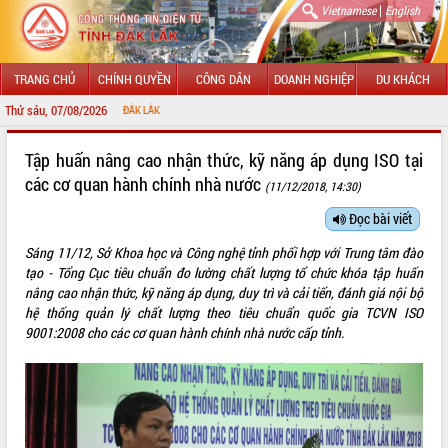
|
Vietnamese
English
TRANG CHỦ
CHÍNH QUYỀN
CÔNG DÂN
DOANH NGHIỆP
DU KHÁCH
Thứ sáu, 07/08/2026
CHÀO MỪNG
GIỚI THIỆU
Tập huấn nâng cao nhận thức, kỹ năng áp dụng ISO tại
các cơ quan hành chính nhà nước
(11/12/2018, 14:30)
LÃNH ĐẠO UBND TỈNH
Đọc bài viết
TIN TỨC SỰ KIỆN
Sáng 11/12, Sở Khoa học và Công nghệ tỉnh phối hợp với Trung tâm đào
SỞ, BAN, NGÀNH
tạo - Tổng Cục tiêu chuẩn đo lường chất lượng tổ chức khóa tập huấn
nâng cao nhận thức, kỹ năng áp dụng, duy trì và cải tiến, đánh giá nội bộ
UBND CÁC XÃ, PHƯỜNG
hệ thống quản lý chất lượng theo tiêu chuẩn quốc gia TCVN ISO
9001:2008 cho các cơ quan hành chính nhà nước cấp tỉnh.
THÔNG TIN CHỈ ĐẠO ĐIỀU HÀNH
HỆ THỐNG VĂN BẢN
VĂN BẢN HĐND TỈNH