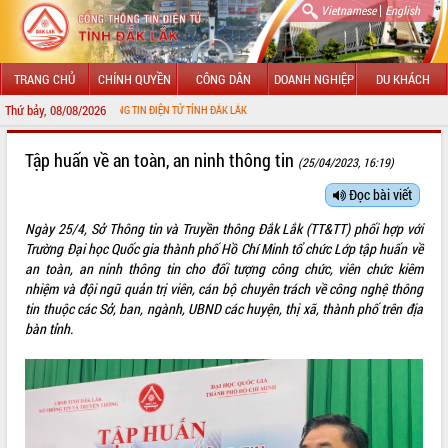
|
Vietnamese
English
TRANG CHỦ
CHÍNH QUYỀN
CÔNG DÂN
DOANH NGHIỆP
DU KHÁCH
Thứ bảy, 08/08/2026
ỚI CỔNG THÔNG TIN ĐIỆN TỬ TỈNH ĐẮK LẮK
GIỚI THIỆU
Tập huấn về an toàn, an ninh thông tin
(25/04/2023, 16:19)
LÃNH ĐẠO UBND TỈNH
Đọc bài viết
Ngày 25/4, Sở Thông tin và Truyền thông Đắk Lắk (TT&TT) phối hợp với
TIN TỨC SỰ KIỆN
Trường Đại học Quốc gia thành phố Hồ Chí Minh tổ chức Lớp tập huấn về
an toàn, an ninh thông tin cho đối tượng công chức, viên chức kiêm
SỞ, BAN, NGÀNH
nhiệm và đội ngũ quản trị viên, cán bộ chuyên trách về công nghệ thông
tin thuộc các Sở, ban, ngành, UBND các huyện, thị xã, thành phố trên địa
UBND CÁC XÃ, PHƯỜNG
bàn tỉnh.
THÔNG TIN CHỈ ĐẠO ĐIỀU HÀNH
HỆ THỐNG VĂN BẢN
VĂN BẢN HĐND TỈNH