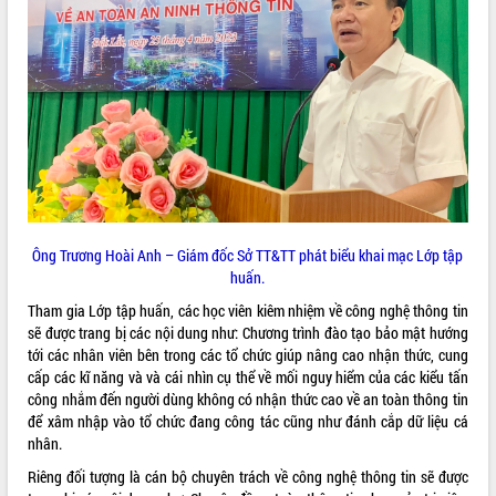
ĐIỂM TIN VĂN BẢN
QUY HOẠCH - KẾ HOẠCH
Ông Trương Hoài Anh – Giám đốc Sở TT&TT phát biểu khai mạc Lớp tập
huấn.
Tham gia Lớp tập huấn, các học viên kiêm nhiệm về công nghệ thông tin
sẽ được trang bị các nội dung như: Chương trình đào tạo bảo mật hướng
tới các nhân viên bên trong các tổ chức giúp nâng cao nhận thức, cung
cấp các kĩ năng và và cái nhìn cụ thể về mối nguy hiểm của các kiểu tấn
công nhắm đến người dùng không có nhận thức cao về an toàn thông tin
để xâm nhập vào tổ chức đang công tác cũng như đánh cắp dữ liệu cá
nhân.
Riêng đối tượng là cán bộ chuyên trách về công nghệ thông tin sẽ được