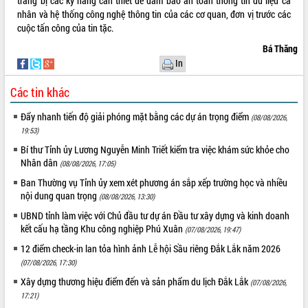
trang bị các kỹ năng cần thiết để đảm bảo an toàn thông tin dữ liệu cá
Tất cả:
66083626
nhân và hệ thống công nghệ thông tin của các cơ quan, đơn vị trước các
cuộc tấn công của tin tặc.
Bá Thăng
In
Các tin khác
Đẩy nhanh tiến độ giải phóng mặt bằng các dự án trọng điểm
(08/08/2026,
19:53)
Bí thư Tỉnh ủy Lương Nguyễn Minh Triết kiểm tra việc khám sức khỏe cho
Nhân dân
(08/08/2026, 17:05)
Ban Thường vụ Tỉnh ủy xem xét phương án sắp xếp trường học và nhiều
nội dung quan trọng
(08/08/2026, 13:30)
UBND tỉnh làm việc với Chủ đầu tư dự án Đầu tư xây dựng và kinh doanh
kết cấu hạ tầng Khu công nghiệp Phú Xuân
(07/08/2026, 19:47)
12 điểm check-in lan tỏa hình ảnh Lễ hội Sầu riêng Đắk Lắk năm 2026
(07/08/2026, 17:30)
Xây dựng thương hiệu điểm đến và sản phẩm du lịch Đắk Lắk
(07/08/2026,
17:21)