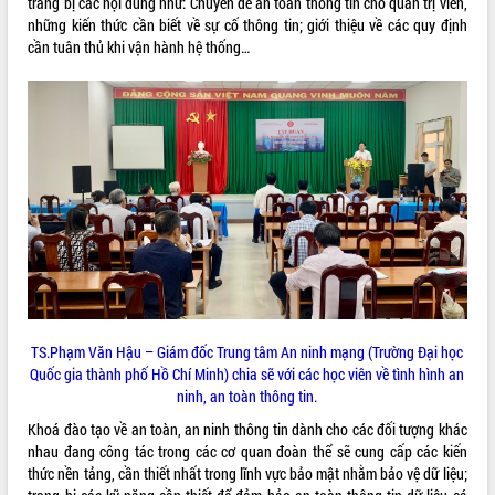
trang bị các nội dung như: Chuyên đề an toàn thông tin cho quản trị viên,
những kiến thức cần biết về sự cố thông tin; giới thiệu về các quy định
VIDEO
cần tuân thủ khi vận hành hệ thống…
Không có file video nào để phát.
ALBUM ẢNH
LIÊN KẾT WEB
TS.Phạm Văn Hậu – Giám đốc Trung tâm An ninh mạng (Trường Đại học
Quốc gia thành phố Hồ Chí Minh) chia sẽ với các học viên về tình hình an
ninh, an toàn thông tin.
Khoá đào tạo về an toàn, an ninh thông tin dành cho các đối tượng khác
THỐNG KÊ TRUY CẬP
nhau đang công tác trong các cơ quan đoàn thể sẽ cung cấp các kiến
thức nền tảng, cần thiết nhất trong lĩnh vực bảo mật nhằm bảo vệ dữ liệu;
Hôm nay:
38303