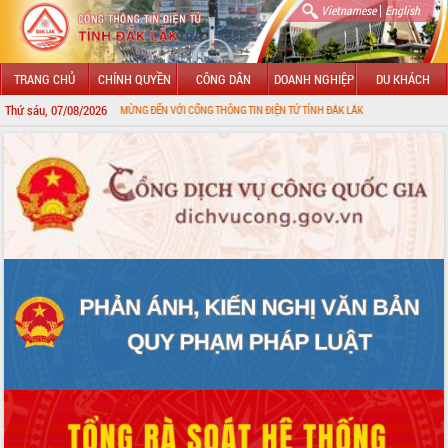
|
Vietnamese
English
TRANG CHỦ
CHÍNH QUYỀN
CÔNG DÂN
DOANH NGHIỆP
DU KHÁCH
Thứ sáu, 07/08/2026
CHÀO MỪNG ĐẾN VỚI CỔNG THÔNG TIN ĐIỆN TỬ TỈNH ĐẮK LẮK
GIỚI THIỆU
LÃNH ĐẠO UBND TỈNH
TIN TỨC SỰ KIỆN
SỞ, BAN, NGÀNH
UBND CÁC XÃ, PHƯỜNG
THÔNG TIN CHỈ ĐẠO ĐIỀU HÀNH
HỆ THỐNG VĂN BẢN
VĂN BẢN HĐND TỈNH