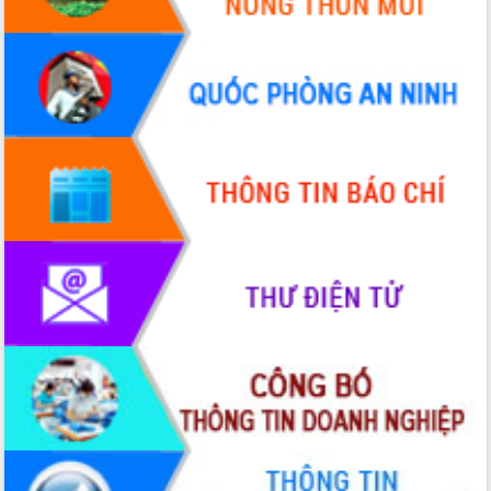
VIDEO
Không có file video nào để phát.
ALBUM ẢNH
LIÊN KẾT WEB
THỐNG KÊ TRUY CẬP
Hôm nay:
13558