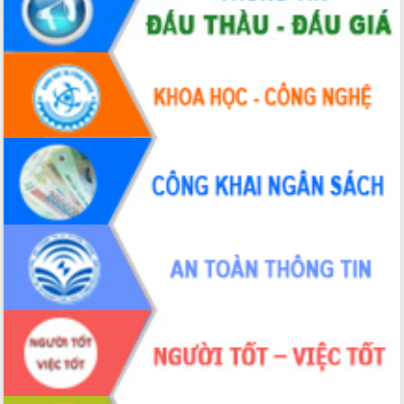
Tất cả:
66026298