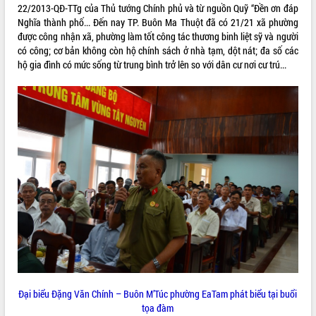
22/2013-QĐ-TTg của Thủ tướng Chính phủ và từ nguồn Quỹ “Đền ơn đáp
VIDEO
Nghĩa thành phố... Đến nay TP. Buôn Ma Thuột đã có 21/21 xã phường
được công nhận xã, phường làm tốt công tác thương binh liệt sỹ và người
Không có file video nào để phát.
có công; cơ bản không còn hộ chính sách ở nhà tạm, dột nát; đa số các
hộ gia đình có mức sống từ trung bình trở lên so với dân cư nơi cư trú...
ALBUM ẢNH
LIÊN KẾT WEB
THỐNG KÊ TRUY CẬP
Đại biểu Đặng Văn Chính – Buôn M’Túc phường EaTam phát biểu tại buổi
tọa đàm
Hôm nay:
22268