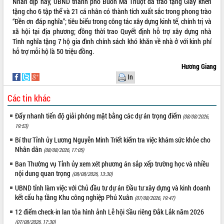
Nhân dịp này, UBND thành phố Buôn Ma Thuột đã trao tặng Giấy khen
tặng cho 6 tập thể và 21 cá nhân có thành tích xuất sắc trong phong trào
“Đền ơn đáp nghĩa”; tiêu biểu trong công tác xây dựng kinh tế, chính trị và
xã hội tại địa phương; đồng thời trao Quyết định hỗ trợ xây dựng nhà
Tình nghĩa tặng 7 hộ gia đình chính sách khó khăn về nhà ở với kinh phí
hỗ trợ mỗi hộ là 50 triệu đồng.
Hương Giang
In
Các tin khác
Đẩy nhanh tiến độ giải phóng mặt bằng các dự án trọng điểm
(08/08/2026,
19:53)
Bí thư Tỉnh ủy Lương Nguyễn Minh Triết kiểm tra việc khám sức khỏe cho
Nhân dân
(08/08/2026, 17:05)
Ban Thường vụ Tỉnh ủy xem xét phương án sắp xếp trường học và nhiều
nội dung quan trọng
(08/08/2026, 13:30)
UBND tỉnh làm việc với Chủ đầu tư dự án Đầu tư xây dựng và kinh doanh
kết cấu hạ tầng Khu công nghiệp Phú Xuân
(07/08/2026, 19:47)
12 điểm check-in lan tỏa hình ảnh Lễ hội Sầu riêng Đắk Lắk năm 2026
(07/08/2026, 17:30)