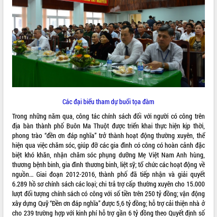
ĐIỂM TIN VĂN BẢN
QUY HOẠCH - KẾ HOẠCH
Các đại biểu tham dự buổi tọa đàm
Trong những năm qua, công tác chính sách đối với người có công trên
địa bàn thành phố Buôn Ma Thuột được triển khai thực hiện kịp thời,
phong trào “đền ơn đáp nghĩa” trở thành hoạt động thường xuyên, thể
hiện qua việc chăm sóc, giúp đỡ các gia đình có công có hoàn cảnh đặc
biệt khó khăn, nhận chăm sóc phụng dưỡng Mẹ Việt Nam Anh hùng,
thương bệnh binh, gia đình thương binh, liệt sỹ; tổ chức các hoạt động về
nguồn... Giai đoạn 2012-2016, thành phố đã tiếp nhận và giải quyết
6.289 hồ sơ chính sách các loại; chi trả trợ cấp thường xuyên cho 15.000
lượt đối tượng chính sách có công với số tiền trên 250 tỷ đồng; vận động
xây dựng Quỹ “Đền ơn đáp nghĩa” được 5,6 tỷ đồng; hỗ trợ cải thiện nhà ở
cho 239 trường hợp với kinh phí hỗ trợ gần 6 tỷ đồng theo Quyết định số