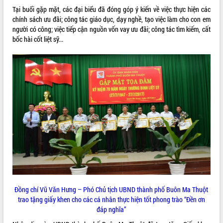
Tất cả:
66107936
Tại buổi gặp mặt, các đại biểu đã đóng góp ý kiến về việc thực hiện các
chính sách ưu đãi; công tác giáo dục, dạy nghề, tạo việc làm cho con em
người có công; việc tiếp cận nguồn vốn vay ưu đãi; công tác tìm kiếm, cất
bốc hài cốt liệt sỹ...
Đồng chí Vũ Văn Hưng – Phó Chủ tịch UBND thành phố Buôn Ma Thuột
trao tặng giấy khen cho các cá nhân thực hiện tốt phong trào “Đền ơn
đáp nghĩa”