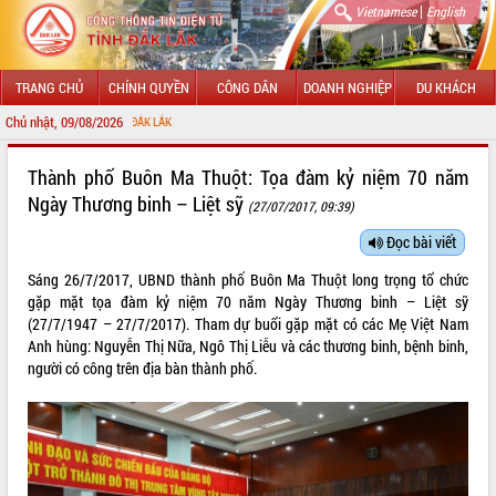
|
Vietnamese
English
TRANG CHỦ
CHÍNH QUYỀN
CÔNG DÂN
DOANH NGHIỆP
DU KHÁCH
Chủ nhật, 09/08/2026
CHÀO MỪNG 
GIỚI THIỆU
Thành phố Buôn Ma Thuột: Tọa đàm kỷ niệm 70 năm
Ngày Thương binh – Liệt sỹ
(27/07/2017, 09:39)
LÃNH ĐẠO UBND TỈNH
Đọc bài viết
TIN TỨC SỰ KIỆN
Sáng 26/7/2017, UBND thành phố Buôn Ma Thuột long trọng tổ chức
SỞ, BAN, NGÀNH
gặp mặt tọa đàm kỷ niệm 70 năm Ngày Thương binh – Liệt sỹ
(27/7/1947 – 27/7/2017). Tham dự buổi gặp mặt có các Mẹ Việt Nam
UBND CÁC XÃ, PHƯỜNG
Anh hùng: Nguyễn Thị Nữa, Ngô Thị Liễu và các thương binh, bệnh binh,
người có công trên địa bàn thành phố.
THÔNG TIN CHỈ ĐẠO ĐIỀU HÀNH
HỆ THỐNG VĂN BẢN
VĂN BẢN HĐND TỈNH