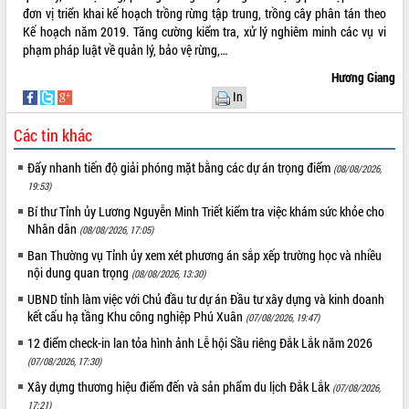
đơn vị triển khai kế hoạch trồng rừng tập trung, trồng cây phân tán theo
Kế hoạch năm 2019. Tăng cường kiểm tra, xử lý nghiêm minh các vụ vi
phạm pháp luật về quản lý, bảo vệ rừng,…
Hương Giang
In
Các tin khác
Đẩy nhanh tiến độ giải phóng mặt bằng các dự án trọng điểm
(08/08/2026,
19:53)
Bí thư Tỉnh ủy Lương Nguyễn Minh Triết kiểm tra việc khám sức khỏe cho
Nhân dân
(08/08/2026, 17:05)
Ban Thường vụ Tỉnh ủy xem xét phương án sắp xếp trường học và nhiều
nội dung quan trọng
(08/08/2026, 13:30)
UBND tỉnh làm việc với Chủ đầu tư dự án Đầu tư xây dựng và kinh doanh
kết cấu hạ tầng Khu công nghiệp Phú Xuân
(07/08/2026, 19:47)
12 điểm check-in lan tỏa hình ảnh Lễ hội Sầu riêng Đắk Lắk năm 2026
(07/08/2026, 17:30)
Xây dựng thương hiệu điểm đến và sản phẩm du lịch Đắk Lắk
(07/08/2026,
17:21)