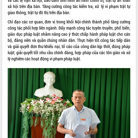
và các tệ nạn xã hội, bảo đảm tình hình an ninh chính trị, trật tự an toàn
xã hội trên địa bàn. Tăng cường công tác kiểm tra, xử lý vi phạm trật tự
VIDEO
giao thông, trật tự đô thị trên địa bàn.
Không có file video nào để phát.
Chỉ đạo các cơ quan, đơn vị trong khối Nội chính thành phố tăng cường
công tác phối hợp liên ngành. Đẩy mạnh công tác tuyên truyền, phổ biến,
ALBUM ẢNH
giáo dục pháp luật nhằm nâng cao ý thức chấp hành pháp luật cho cán
bộ, đảng viên và quần chúng nhân dân. Thực hiện tốt công tác tiếp dân
và giải quyết đơn thư khiếu nại, tố cáo của công dân kịp thời, đúng pháp
luật; giải quyết tốt nhu cầu chính đáng, hợp pháp của các tôn giáo và xử
lý nghiêm các hoạt động vi phạm pháp luật.
LIÊN KẾT WEB
THỐNG KÊ TRUY CẬP
Hôm nay:
19178