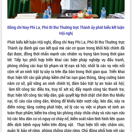
Tất cả:
66104846
Đồng chí Nay Phi La, Phó Bí thư Thường trực Thành ủy phát biểu kết luận
Hội nghị
Phát biểu kết luận Hội nghị, đồng chí Nay Phi La, Phó Bí thư Thường trực
Thành ủy đánh giá cao kết quả mà các cơ quan trong khối Nội chính đã
đạt được, đồng thời nhấn mạnh các nhiệm vụ trọng tâm trong thời gian
tới: Tiếp tục phối hợp triển khai các biện pháp nghiệp vụ đấu tranh,
phòng chống các loại tội phạm và tệ nạn xã hội, nhất là các vụ việc nổi
cộm về an ninh trật tự xảy ra trên địa bàn trong thời gian qua. Triển khai
thực hiện tốt các giải pháp kiềm chế tai nạn giao thông, tăng cường bám
nắm cơ sở, giữ vững an ninh chính trị, đảm bảo trật tự an toàn xã hội;
làm tốt công tác điều tra, truy tố xét xử, đẩy mạnh công tác thanh tra;
thực hiện tốt công tác tiếp dân, giải quyết kịp thời chặt chẽ đơn thư khiếu
nại, tố cáo của công dân, không để khiếu kiện vượt cấp, kéo dài, xảy ra
điểm nóng; tăng cường phát hiện, xử lý các vụ việc vi phạm vệ sinh an
toàn thực phẩm; kiểm tra công tác phòng cháy chữa cháy và cứu nạn cứu
hộ các khu dân cư có nguy cơ cháy nổ, kiểm soát nắm tình hình liên quan
đến dịch bệnh nguy hiểm trên động vật. Thực hiện tốt việc chăm sóc,
quản lý, bảo vệ rừng, phòng chống cháy rừng. Chủ động phối hợp với các