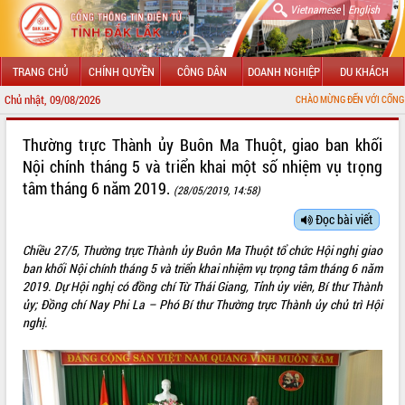
|
Vietnamese
English
TRANG CHỦ
CHÍNH QUYỀN
CÔNG DÂN
DOANH NGHIỆP
DU KHÁCH
Chủ nhật, 09/08/2026
CHÀO MỪNG ĐẾN VỚI CỔNG THÔNG TIN ĐIỆN 
GIỚI THIỆU
Thường trực Thành ủy Buôn Ma Thuột, giao ban khối
Nội chính tháng 5 và triển khai một số nhiệm vụ trọng
LÃNH ĐẠO UBND TỈNH
tâm tháng 6 năm 2019.
(28/05/2019, 14:58)
TIN TỨC SỰ KIỆN
Đọc bài viết
SỞ, BAN, NGÀNH
Chiều 27/5, Thường trực Thành ủy Buôn Ma Thuột tổ chức Hội nghị giao
ban khối Nội chính tháng 5 và triển khai nhiệm vụ trọng tâm tháng 6 năm
UBND CÁC XÃ, PHƯỜNG
2019. Dự Hội nghị có đồng chí Từ Thái Giang, Tỉnh ủy viên, Bí thư Thành
ủy; Đồng chí Nay Phi La – Phó Bí thư Thường trực Thành ủy chủ trì Hội
THÔNG TIN CHỈ ĐẠO ĐIỀU HÀNH
nghị.
HỆ THỐNG VĂN BẢN
VĂN BẢN HĐND TỈNH