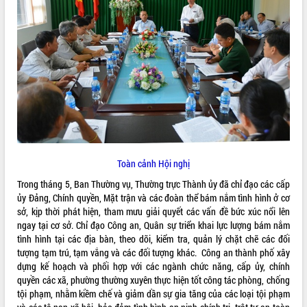
ĐIỂM TIN VĂN BẢN
QUY HOẠCH - KẾ HOẠCH
Toàn cảnh Hội nghị
Trong tháng 5, Ban Thường vụ, Thường trực Thành ủy đã chỉ đạo các cấp
ủy Đảng, Chính quyền, Mặt trận và các đoàn thể bám nắm tình hình ở cơ
sở, kịp thời phát hiện, tham mưu giải quyết các vấn đề bức xúc nổi lên
ngay tại cơ sở. Chỉ đạo Công an, Quân sự triển khai lực lượng bám nắm
tình hình tại các địa bàn, theo dõi, kiểm tra, quản lý chặt chẽ các đối
tượng tạm trú, tạm vắng và các đối tượng khác. Công an thành phố xây
dựng kế hoạch và phối hợp với các ngành chức năng, cấp ủy, chính
quyền các xã, phường thường xuyên thực hiện tốt công tác phòng, chống
tội phạm, nhằm kiềm chế và giảm dần sự gia tăng của các loại tội phạm