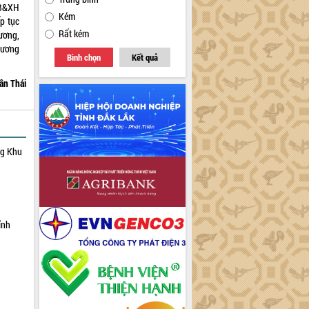
TB&XH
Kém
ếp tục
Rất kém
ương,
hương
Bình chọn
Kết quả
ần Thái
ng Khu
ỉnh