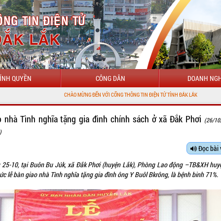
ÍNH QUYỀN
CÔNG DÂN
DOANH NGH
CHÀO MỪNG ĐẾN VỚI CỔNG THÔNG TIN ĐIỆN TỬ TỈNH ĐẮK LẮK
o nhà Tình nghĩa tặng gia đình chính sách ở xã Đắk Phơi
(26/10
)
Đọc bài 
 25-10, tại Buôn Bu Júk, xã Đắk Phơi (huyện Lắk), Phòng Lao động –TB&XH huy
ức lễ bàn giao nhà Tình nghĩa tặng gia đình ông Y Buôl Bkrông, là bệnh binh 71%.