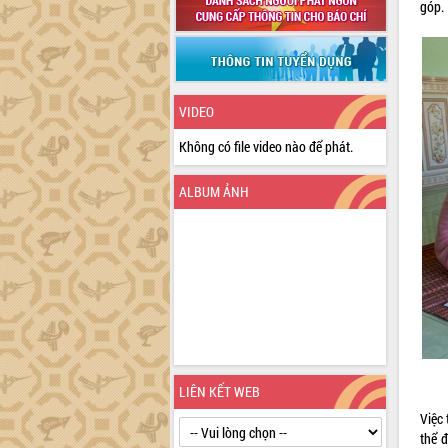
góp.
VIDEO
Không có file video nào để phát.
ALBUM ẢNH
LIÊN KẾT WEB
Việc 
thể 