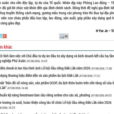
h xuân cho nền độc lập, tự do của Tổ quốc. Nhân dịp này Phòng Lao động – 
 đã gửi lời chúc sức khỏe đến gia đình chính sách. Đồng thời đề nghị gia đình ti
 huy truyền thống cách mạng, gương mẫu trong các phong trào thi đua tại địa ph
 viên con cháu phấn đấu học tập, lao động, sản xuất, góp phần xây dựng quê 
 càng giàu đẹp.
H Yur Je – Tr
In
in khác
 tỉnh làm việc với Chủ đầu tư dự án Đầu tư xây dựng và kinh doanh kết cấu hạ tầ
g nghiệp Phú Xuân
(07/08/2026, 19:47)
iểm check-in lan tỏa hình ảnh Lễ hội Sầu riêng Đắk Lắk năm 2026
(07/08/2026, 17:30)
 dựng thương hiệu điểm đến và sản phẩm du lịch Đắk Lắk
(07/08/2026, 17:21)
ắt “Bản đồ số nông sản, sản phẩm OCOP, du lịch thôn buôn trên nền tảng số của t
 Lắk”
(07/08/2026, 16:46)
huấn kỹ năng livestream bán sầu riêng online cho các xã, phường
(07/08/2026, 09:07)
 trương rà soát, hoàn thiện công tác tổ chức Lễ hội Sầu riêng Đắk Lắk năm 2026
8/2026, 18:27)