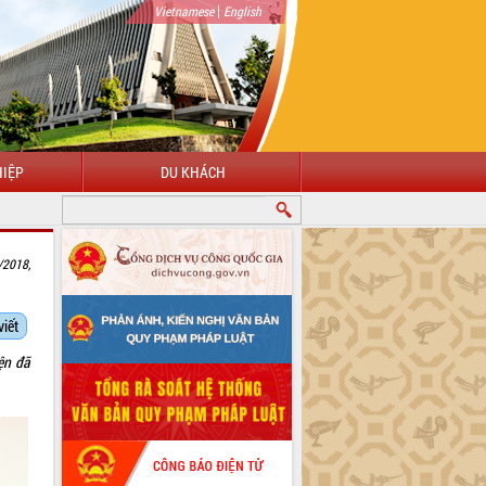
|
Vietnamese
English
IỆP
DU KHÁCH
/2018,
viết
ện đã