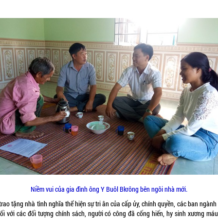
Niềm vui của gia đình ông Y Buôl Bkrông bên ngôi nhà mới.
trao tặng nhà tình nghĩa thể hiện sự tri ân của cấp ủy, chính quyền, các ban ngàn
đối với các đối tượng chính sách, người có công đã cống hiến, hy sinh xương máu,