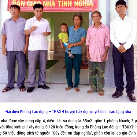
Đại điện Phòng Lao động – TB&XH huyện Lắk đọc quyết định trao tặng nhà
 nhà được xây dựng cấp 4, diện tích sử dụng là 55m2 gồm 1 phòng khách; 2 
 với tổng kinh phí xây dựng là 120 triệu đồng; trong đó Phòng Lao động – TB&XH 
rợ 50 triệu đồng trích từ nguồn “Qũy đền ơn đáp nghĩa”, phần còn lại do gia đình