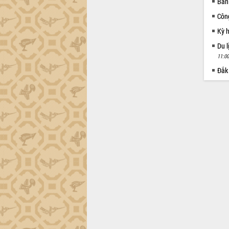
Ban
Côn
Kỳ 
Du l
11:00
Đắk