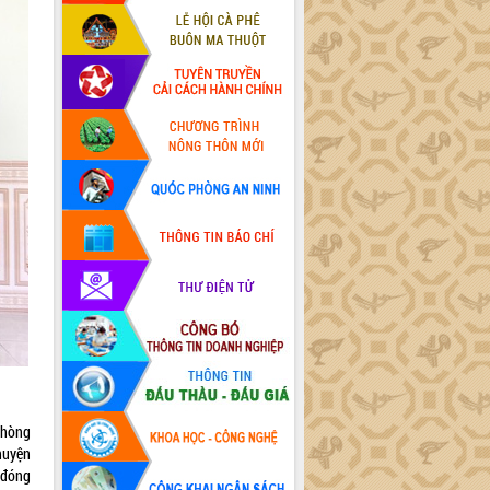
phòng
huyện
 đóng