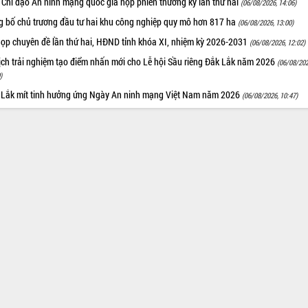
 Chỉ đạo An ninh mạng quốc gia họp phiên thường kỳ lần thứ hai
(06/08/2026, 14:06)
g bố chủ trương đầu tư hai khu công nghiệp quy mô hơn 817 ha
(06/08/2026, 13:00)
họp chuyên đề lần thứ hai, HĐND tỉnh khóa XI, nhiệm kỳ 2026-2031
(06/08/2026, 12:02)
ịch trải nghiệm tạo điểm nhấn mới cho Lễ hội Sầu riêng Đắk Lắk năm 2026
(06/08/202
)
 Lắk mít tinh hưởng ứng Ngày An ninh mạng Việt Nam năm 2026
(06/08/2026, 10:47)