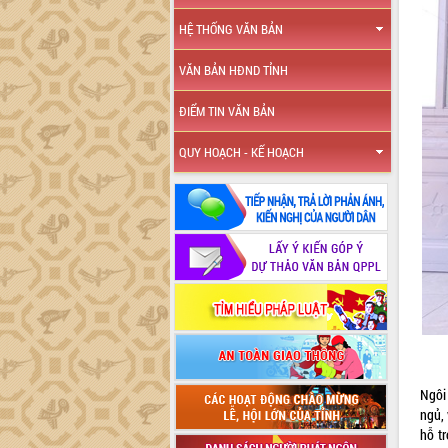
HỆ THỐNG VĂN BẢN
VĂN BẢN HĐND TỈNH
ĐIỂM TIN VĂN BẢN
QUY HOẠCH - KẾ HOẠCH
Ngôi
ngủ,
hỗ t