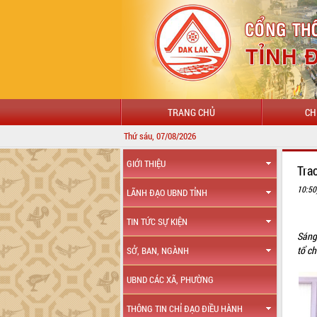
TRANG CHỦ
CH
Thứ sáu, 07/08/2026
GIỚI THIỆU
Tra
10:50
LÃNH ĐẠO UBND TỈNH
TIN TỨC SỰ KIỆN
Sáng
tổ ch
SỞ, BAN, NGÀNH
UBND CÁC XÃ, PHƯỜNG
THÔNG TIN CHỈ ĐẠO ĐIỀU HÀNH