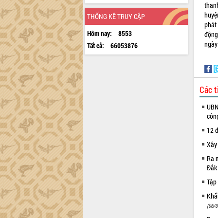
than
huyện
THỐNG KÊ TRUY CẬP
phát
Hôm nay:
8553
động
ngày
Tất cả:
66053876
Các t
UBND
côn
12 đ
Xây
Ra m
Đắk
Tập 
Khẩn
(06/0