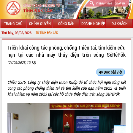
|
Vietnamese
English
TRANG CHỦ
CHÍNH QUYỀN
CÔNG DÂN
DOANH NGHIỆP
DU KHÁCH
Thứ bảy, 08/08/2026
TIN ĐIỆN TỬ TỈNH ĐẮK LẮK
GIỚI THIỆU
Triển khai công tác phòng, chống thiên tai, tìm kiếm cứu
nạn tại các nhà máy thủy điện trên sông SêRêPốk
LÃNH ĐẠO UBND TỈNH
(24/06/2023, 10:12)
TIN TỨC SỰ KIỆN
Đọc bài viết
SỞ, BAN, NGÀNH
Chiều 23/6, Công ty Thủy điện Buôn Kuốp đã tổ chức hội nghị tổng kết
công tác phòng chống thiên tai và tìm kiếm cứu nạn năm 2022 và triển
UBND CÁC XÃ, PHƯỜNG
khai nhiệm vụ năm 2023 tại các hồ chứa thủy điện trên sông SêRêPốk.
THÔNG TIN CHỈ ĐẠO ĐIỀU HÀNH
HỆ THỐNG VĂN BẢN
VĂN BẢN HĐND TỈNH