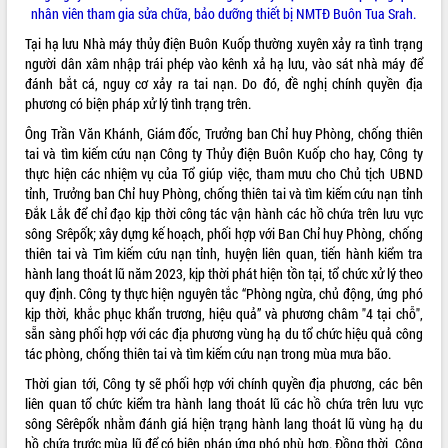
nhân viên tham gia sửa chữa,
bảo dưỡng thiết bị NMTĐ Buôn Tua Srah.
Tất cả:
66072277
Tại hạ lưu Nhà máy thủy điện Buôn Kuốp thường xuyên xảy ra tình trạng
người dân xâm nhập trái phép vào kênh xả hạ lưu, vào sát nhà máy để
đánh bắt cá, nguy cơ xảy ra tai nạn. Do đó, đề nghị chính quyền địa
phương có biện pháp xử lý tình trạng trên.
Ông Trần Văn Khánh, Giám đốc, Trưởng ban Chỉ huy Phòng, chống thiên
tai và tìm kiếm cứu nạn Công ty Thủy điện Buôn Kuốp cho hay, Công ty
thực hiện các nhiệm vụ của Tổ giúp việc, tham mưu cho Chủ tịch UBND
tỉnh, Trưởng ban Chỉ huy Phòng, chống thiên tai và tìm kiếm cứu nạn tỉnh
Đắk Lắk để chỉ đạo kịp thời công tác vận hành các hồ chứa trên lưu vực
sông Srêpốk; xây dựng kế hoạch, phối hợp với Ban Chỉ huy Phòng, chống
thiên tai và Tìm kiếm cứu nạn tỉnh, huyện liên quan, tiến hành kiểm tra
hành lang thoát lũ năm 2023, kịp thời phát hiện tồn tại, tổ chức xử lý theo
quy định. Công ty thực hiện nguyên tắc “Phòng ngừa, chủ động, ứng phó
kịp thời, khắc phục khẩn trương, hiệu quả” và phương châm "4 tại chỗ",
sẵn sàng phối hợp với các địa phương vùng hạ du tổ chức hiệu quả công
tác phòng, chống thiên tai và tìm kiếm cứu nạn trong mùa mưa bão.
Thời gian tới, Công ty sẽ phối hợp với chính quyền địa phương, các bên
liên quan tổ chức kiểm tra hành lang thoát lũ các hồ chứa trên lưu vực
sông Sêrêpốk nhằm đánh giá hiện trạng hành lang thoát lũ vùng hạ du
hồ chứa trước mùa lũ để có biện pháp ứng phó phù hợp. Đồng thời, Công