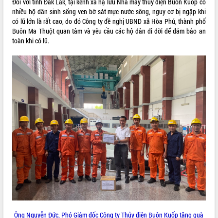
Đối với tỉnh Đắk Lắk, tại kênh xả hạ lưu Nhà máy thủy điện Buôn Kuốp có
nhiều hộ dân sinh sống ven bờ sát mực nước sông, nguy cơ bị ngập khi
VIDEO
có lũ lớn là rất cao, do đó Công ty đề nghị UBND xã Hòa Phú, thành phố
Không có file video nào để phát.
Buôn Ma Thuột quan tâm và yêu cầu các hộ dân di dời để đảm bảo an
toàn khi có lũ.
ALBUM ẢNH
LIÊN KẾT WEB
THỐNG KÊ TRUY CẬP
Hôm nay:
26954
Ông Nguyễn Đức, Phó Giám đốc Công ty Thủy điện Buôn Kuốp tặng quà