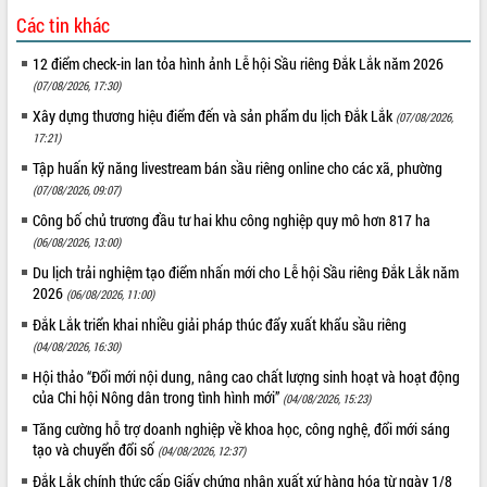
Các tin khác
12 điểm check-in lan tỏa hình ảnh Lễ hội Sầu riêng Đắk Lắk năm 2026
(07/08/2026, 17:30)
Xây dựng thương hiệu điểm đến và sản phẩm du lịch Đắk Lắk
(07/08/2026,
17:21)
Tập huấn kỹ năng livestream bán sầu riêng online cho các xã, phường
(07/08/2026, 09:07)
Công bố chủ trương đầu tư hai khu công nghiệp quy mô hơn 817 ha
(06/08/2026, 13:00)
Du lịch trải nghiệm tạo điểm nhấn mới cho Lễ hội Sầu riêng Đắk Lắk năm
2026
(06/08/2026, 11:00)
Đắk Lắk triển khai nhiều giải pháp thúc đẩy xuất khẩu sầu riêng
(04/08/2026, 16:30)
Hội thảo “Đổi mới nội dung, nâng cao chất lượng sinh hoạt và hoạt động
của Chi hội Nông dân trong tình hình mới”
(04/08/2026, 15:23)
Tăng cường hỗ trợ doanh nghiệp về khoa học, công nghệ, đổi mới sáng
tạo và chuyển đổi số
(04/08/2026, 12:37)
Đắk Lắk chính thức cấp Giấy chứng nhận xuất xứ hàng hóa từ ngày 1/8