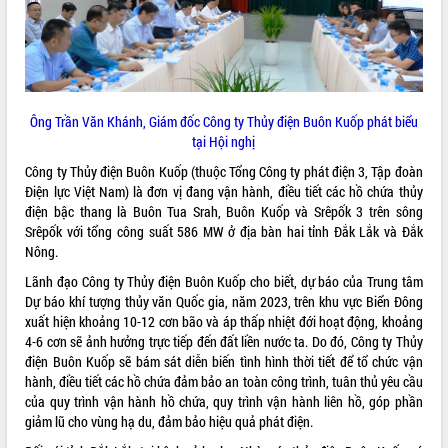
ĐIỂM TIN VĂN BẢN
QUY HOẠCH - KẾ HOẠCH
Ông Trần Văn Khánh, Giám đốc Công ty Thủy điện Buôn Kuốp phát biểu
tại Hội nghị
Công ty Thủy điện Buôn Kuốp (thuộc Tổng Công ty phát điện 3, Tập đoàn
Điện lực Việt Nam) là đơn vị đang vận hành, điều tiết các hồ chứa thủy
điện bậc thang là Buôn Tua Srah, Buôn Kuốp và Srêpốk 3 trên sông
Srêpốk với tổng công suất 586 MW ở địa bàn hai tỉnh Đắk Lắk và Đắk
Nông.
Lãnh đạo Công ty Thủy điện Buôn Kuốp cho biết, dự báo của Trung tâm
Dự báo khí tượng thủy văn Quốc gia, năm 2023, trên khu vực Biển Đông
xuất hiện khoảng 10-12 cơn bão và áp thấp nhiệt đới hoạt động, khoảng
4-6 cơn sẽ ảnh hưởng trực tiếp đến đất liền nước ta. Do đó, Công ty Thủy
điện Buôn Kuốp sẽ bám sát diễn biến tình hình thời tiết để tổ chức vận
hành, điều tiết các hồ chứa đảm bảo an toàn công trình, tuân thủ yêu cầu
của quy trình vận hành hồ chứa, quy trình vận hành liên hồ, góp phần
giảm lũ cho vùng hạ du, đảm bảo hiệu quả phát điện.