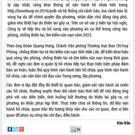
ty cập nhật, công khai thông số vận hành hồ chứa trên trang
http://buonkuop.vn:2016/pclb và hệ thống còi cảnh báo, loa cảnh báo lũ
vùng hạ du để chính quyền địa phương, nhân dân chủ động ứng phó,
giảm nhẹ thiệt hại do thiên tai gây ra. Trên cơ sở các ý kiến tại Hội nghị,
Công ty sẽ tiếp thu và bổ sung vào phương án cụ thể trong công tác
phòng, chống thiên tai, tìm kiếm cứu nạn năm 2023.
Theo ông Đoàn Quang Hưng, Chánh Văn phòng Thường trực Ban Chỉ huy
Phòng, chống thiên tai và tìm kiếm cứu nạn tỉnh Đắk Lắk, để triển khai hiệu
quả công tác phòng, chống thiên tai và tìm kiếm cứu nạn trong thời gian
tới, đề nghị các đơn vị quản lý hồ chứa tiếp tục thực hiện biện pháp đảm
bảo an toàn, tuân thủ quy trình vận hành liên hồ chứa, quy trình vận hành
hồ chứa, các văn bản chỉ đạo của Trung ương, địa phương.
Các đơn vị lắp đặt đầy đủ thiết bị quan trắc, giám sát vận hành xả nước
các hồ chứa; thường xuyên theo dõi cảnh báo thời tiết để chủ động ứng
phó với các diễn biến, tình huống bất thường do thiên tai gây ra, có
phương án khắc phục kịp thời. Thực hiện chia sẻ thông tin, dữ liệu vận
hành hồ chứa, quan trắc khí tượng thủy văn cho các cơ quan, đơn vị liên
quan để phục vụ công tác chỉ đạo, điều hành.
Kim Bảo
In