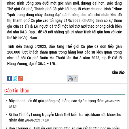
nhạc Trịnh Công Sơn dưới một góc nhìn mới, đương đại hơn, Bảo tàng
Thế giới Cà phê, Thành phố Cà phê kết hợp tổ chức chương trình "Nhạc
Trịnh trong dòng chảy đương đại" dành riêng cho các chủ nhân khu đô
thị Thành phố Cà phê vào tối ngày 21/5/2023. Chương trình có sự tham
gia của ca sĩ Hà Lê, người đã thổi một hơi thở mới theo phong cách hiện
đại như R&B, Rap… để kết nối những giá trị nhạc Trịnh tới gần hơn với các
thế hệ trẻ Việt Nam.
Tính đến tháng 5/2023, Bảo tàng Thế giới Cà phê đã đón tiếp gần
200.000 lượt khách tham quan trong hàng loạt các sự kiện quan trọng
như: Lễ hội Cà phê Buôn Ma Thuột lần thứ 8 năm 2023, dịp lễ Giỗ tổ
Hùng Vương, đại lễ 30/4 – 1/5…
Kim Bảo
In
Các tin khác
Đẩy nhanh tiến độ giải phóng mặt bằng các dự án trọng điểm
(08/08/2026,
19:53)
Bí thư Tỉnh ủy Lương Nguyễn Minh Triết kiểm tra việc khám sức khỏe cho
Nhân dân
(08/08/2026, 17:05)
Ban Thường vụ Tỉnh ủy xem xét phương án sắp xếp trường học và nhiều