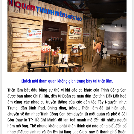
VIDEO
Không có file video nào để phát.
ALBUM ẢNH
Khách mời tham quan không gian trưng bày tại triển lãm.
Triển lãm bắt đầu bằng sự thú vị khi các ca khúc của Trịnh Công Sơn
LIÊN KẾT WEB
được ban nhạc Chi Ri Ria, đến từ Đoàn ca múa dân tộc tỉnh Đắk Lắk hoà
âm cùng các nhạc cụ truyền thống của các dân tộc Tây Nguyên như:
T'rưng, đàn Đinh Pad, Ching đing, trống… Triển lãm đã tái hiện câu
chuyện về âm nhạc Trịnh Công Sơn bén duyên từ một quán cà phê ở Sài
Gòn (nay là TP. Hồ Chí Minh) đã lan toả mạnh mẽ đến rất nhiều người
THỐNG KÊ TRUY CẬP
hâm mộ ông. Thế nhưng không phải khán thính giả nào cũng biết đến cố
Hôm nay:
19236
nhạc sĩ được sinh ra và lớn lên tại làng Lạc Giao, nay là thành phố Buôn