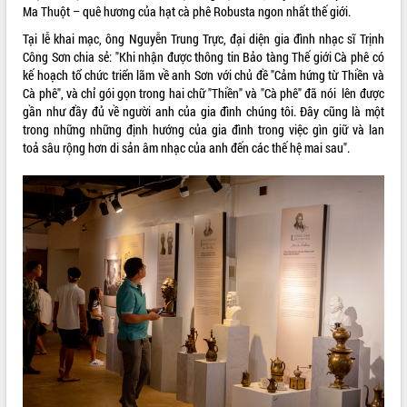
Ma Thuột – quê hương của hạt cà phê Robusta ngon nhất thế giới.
Tất cả:
66104904
Tại lễ khai mạc, ông Nguyễn Trung Trực, đại diện gia đình nhạc sĩ Trịnh
Công Sơn chia sẻ: "Khi nhận được thông tin Bảo tàng Thế giới Cà phê có
kế hoạch tổ chức triển lãm về anh Sơn với chủ đề "Cảm hứng từ Thiền và
Cà phê", và chỉ gói gọn trong hai chữ "Thiền" và "Cà phê" đã nói lên được
gần như đầy đủ về người anh của gia đình chúng tôi. Đây cũng là một
trong những những định hướng của gia đình trong việc gìn giữ và lan
toả sâu rộng hơn di sản âm nhạc của anh đến các thế hệ mai sau".