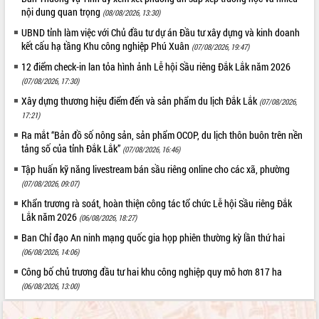
nội dung quan trọng
(08/08/2026, 13:30)
UBND tỉnh làm việc với Chủ đầu tư dự án Đầu tư xây dựng và kinh doanh
kết cấu hạ tầng Khu công nghiệp Phú Xuân
(07/08/2026, 19:47)
12 điểm check-in lan tỏa hình ảnh Lễ hội Sầu riêng Đắk Lắk năm 2026
(07/08/2026, 17:30)
Xây dựng thương hiệu điểm đến và sản phẩm du lịch Đắk Lắk
(07/08/2026,
17:21)
Ra mắt “Bản đồ số nông sản, sản phẩm OCOP, du lịch thôn buôn trên nền
tảng số của tỉnh Đắk Lắk”
(07/08/2026, 16:46)
Tập huấn kỹ năng livestream bán sầu riêng online cho các xã, phường
(07/08/2026, 09:07)
Khẩn trương rà soát, hoàn thiện công tác tổ chức Lễ hội Sầu riêng Đắk
Lắk năm 2026
(06/08/2026, 18:27)
Ban Chỉ đạo An ninh mạng quốc gia họp phiên thường kỳ lần thứ hai
(06/08/2026, 14:06)
Công bố chủ trương đầu tư hai khu công nghiệp quy mô hơn 817 ha
(06/08/2026, 13:00)