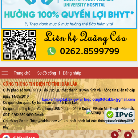
Toggle
Trang chủ
Sơ đồ cổng
Đăng nhập
navigation
CỔNG THÔNG TIN ĐIỆN TỬ TỈNH ĐẮK LẮK
Giấy phép số 99/GP-TTĐT do Cục QL Phát thanh Truyền hình và Thông tin Điện tử cấp
ngày 14/05/2010
banbientap@daklak.gov.vn hoặc congttdtdaklak@gmail.com
Cơ quan chủ quản: Ủy ban nhân dân tỉnh Đắk Lắk
Cơ quan thường trực: Văn phòng UBND tỉnh - 09 Lê Duẩn - P.Buôn Ma Thuột - Đắk Lắk.
SĐT:
0262.859.9699
Email:
Ghi rõ nguồn tin "http://daklak.gov.vn" khi phát hành lại các thông tin từ Cổng TTĐT
này