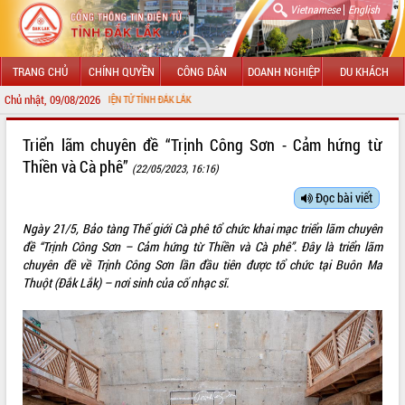
|
Vietnamese
English
TRANG CHỦ
CHÍNH QUYỀN
CÔNG DÂN
DOANH NGHIỆP
DU KHÁCH
Chủ nhật, 09/08/2026
G TIN ĐIỆN TỬ TỈNH ĐẮK LẮK
GIỚI THIỆU
Triển lãm chuyên đề “Trịnh Công Sơn - Cảm hứng từ
Thiền và Cà phê”
(22/05/2023, 16:16)
LÃNH ĐẠO UBND TỈNH
Đọc bài viết
TIN TỨC SỰ KIỆN
Ngày 21/5, Bảo tàng Thế giới Cà phê tổ chức khai mạc triển lãm chuyên
SỞ, BAN, NGÀNH
đề “Trịnh Công Sơn – Cảm hứng từ Thiền và Cà phê”. Đây là triển lãm
chuyên đề về Trịnh Công Sơn lần đầu tiên được tổ chức tại Buôn Ma
UBND CÁC XÃ, PHƯỜNG
Thuột (Đắk Lắk) – nơi sinh của cố nhạc sĩ.
THÔNG TIN CHỈ ĐẠO ĐIỀU HÀNH
HỆ THỐNG VĂN BẢN
VĂN BẢN HĐND TỈNH