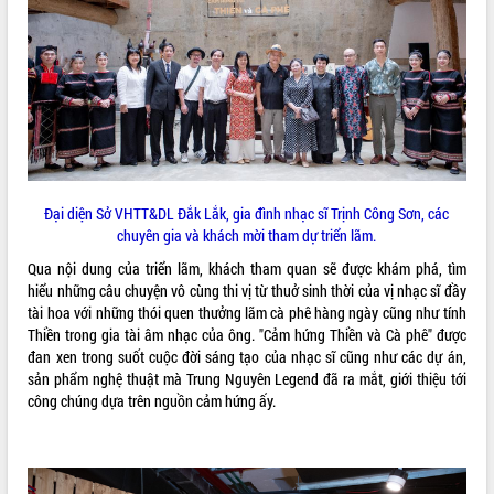
ĐIỂM TIN VĂN BẢN
QUY HOẠCH - KẾ HOẠCH
Đại diện Sở VHTT&DL Đắk Lắk, gia đình nhạc sĩ Trịnh Công Sơn, các
chuyên gia và khách mời tham dự triển lãm.
Qua nội dung của triển lãm, khách tham quan sẽ được khám phá, tìm
hiểu những câu chuyện vô cùng thi vị từ thuở sinh thời của vị nhạc sĩ đầy
tài hoa với những thói quen thưởng lãm cà phê hàng ngày cũng như tính
Thiền trong gia tài âm nhạc của ông. "Cảm hứng Thiền và Cà phê" được
đan xen trong suốt cuộc đời sáng tạo của nhạc sĩ cũng như các dự án,
sản phẩm nghệ thuật mà Trung Nguyên Legend đã ra mắt, giới thiệu tới
công chúng dựa trên nguồn cảm hứng ấy.