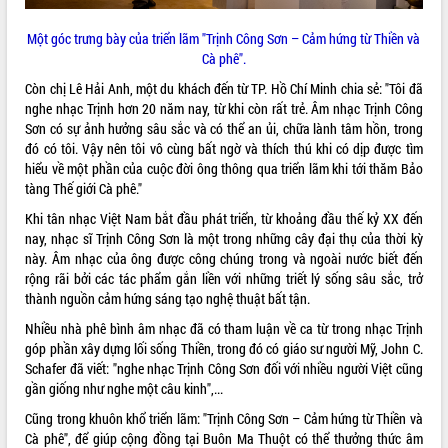
Một góc trưng bày của triển lãm "Trịnh Công Sơn – Cảm hứng từ Thiền và
Cà phê".
Còn chị Lê Hải Anh, một du khách đến từ TP. Hồ Chí Minh chia sẻ: "Tôi đã
nghe nhạc Trịnh hơn 20 năm nay, từ khi còn rất trẻ. Âm nhạc Trịnh Công
Sơn có sự ảnh hưởng sâu sắc và có thể an ủi, chữa lành tâm hồn, trong
đó có tôi. Vậy nên tôi vô cùng bất ngờ và thích thú khi có dịp được tìm
hiểu về một phần của cuộc đời ông thông qua triển lãm khi tới thăm Bảo
tàng Thế giới Cà phê."
Khi tân nhạc Việt Nam bắt đầu phát triển, từ khoảng đầu thế kỷ XX đến
nay, nhạc sĩ Trịnh Công Sơn là một trong những cây đại thụ của thời kỳ
này. Âm nhạc của ông được công chúng trong và ngoài nước biết đến
rộng rãi bởi các tác phẩm gắn liền với những triết lý sống sâu sắc, trở
thành nguồn cảm hứng sáng tạo nghệ thuật bất tận.
Nhiều nhà phê bình âm nhạc đã có tham luận về ca từ trong nhạc Trịnh
góp phần xây dựng lối sống Thiền, trong đó có giáo sư người Mỹ, John C.
Schafer đã viết: "nghe nhạc Trịnh Công Sơn đối với nhiều người Việt cũng
gần giống như nghe một câu kinh",...
Cũng trong khuôn khổ triển lãm: "Trịnh Công Sơn – Cảm hứng từ Thiền và
Cà phê", để giúp cộng đồng tại Buôn Ma Thuột có thể thưởng thức âm