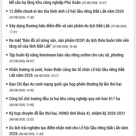
kết cấu hạ tầng Khu công nghiệp Phú Xuân
(07/08/2026, 19:47)
12 điểm check-in lan tỏa hình ảnh Lễ hội Sầu riêng Đắk Lắk năm 2026
(07/08/2026, 17:30)
Xây dựng thương hiệu điểm đến và sản phẩm du lịch Đắk Lắk
(07/08/2026,
17:21)
Ra mắt “Bản đồ số nông sản, sản phẩm OCOP, du lịch thôn buôn trên nền
tảng số của tỉnh Đắk Lắk”
(07/08/2026, 16:46)
Tập huấn kỹ năng livestream bán sầu riêng online cho các xã, phường
(07/08/2026, 09:07)
Khẩn trương rà soát, hoàn thiện công tác tổ chức Lễ hội Sầu riêng Đắk
Lắk năm 2026
(06/08/2026, 18:27)
Ban Chỉ đạo An ninh mạng quốc gia họp phiên thường kỳ lần thứ hai
(06/08/2026, 14:06)
Công bố chủ trương đầu tư hai khu công nghiệp quy mô hơn 817 ha
(06/08/2026, 13:00)
Kỳ họp chuyên đề lần thứ hai, HĐND tỉnh khóa XI, nhiệm kỳ 2026-2031
(06/08/2026, 12:02)
Du lịch trải nghiệm tạo điểm nhấn mới cho Lễ hội Sầu riêng Đắk Lắk năm
2026
(06/08/2026, 11:00)