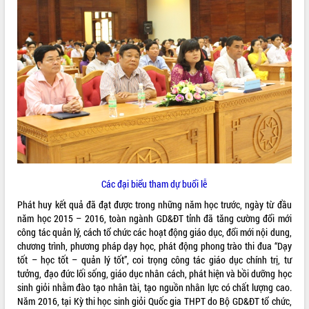
ĐIỂM TIN VĂN BẢN
QUY HOẠCH - KẾ HOẠCH
Các đại biểu tham dự buổi lễ
Phát huy kết quả đã đạt được trong những năm học trước, ngày từ đầu
năm học 2015 – 2016, toàn ngành GD&ĐT tỉnh đã tăng cường đổi mới
công tác quản lý, cách tổ chức các hoạt động giáo dục, đổi mới nội dung,
chương trình, phương pháp dạy học, phát động phong trào thi đua “Dạy
tốt – học tốt – quản lý tốt”, coi trọng công tác giáo dục chính trị, tư
tưởng, đạo đức lối sống, giáo dục nhân cách, phát hiện và bồi dưỡng học
sinh giỏi nhằm đào tạo nhân tài, tạo nguồn nhân lực có chất lượng cao.
Năm 2016, tại Kỳ thi học sinh giỏi Quốc gia THPT do Bộ GD&ĐT tổ chức,