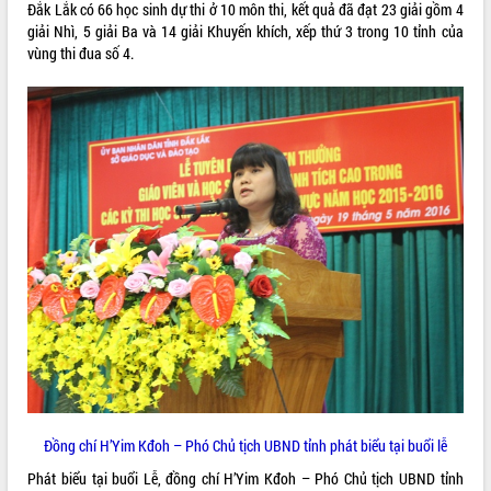
Đắk Lắk có 66 học sinh dự thi ở 10 môn thi, kết quả đã đạt 23 giải gồm 4
VIDEO
giải Nhì, 5 giải Ba và 14 giải Khuyến khích, xếp thứ 3 trong 10 tỉnh của
vùng thi đua số 4.
Không có file video nào để phát.
ALBUM ẢNH
LIÊN KẾT WEB
THỐNG KÊ TRUY CẬP
Đồng chí H’Yim Kđoh – Phó Chủ tịch UBND tỉnh phát biểu tại buổi lễ
Phát biểu tại buổi Lễ, đồng chí H’Yim Kđoh – Phó Chủ tịch UBND tỉnh
Hôm nay:
9429