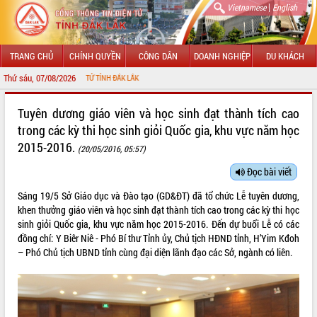
|
Vietnamese
English
TRANG CHỦ
CHÍNH QUYỀN
CÔNG DÂN
DOANH NGHIỆP
DU KHÁCH
Thứ sáu, 07/08/2026
CHÀ
GIỚI THIỆU
Tuyên dương giáo viên và học sinh đạt thành tích cao
trong các kỳ thi học sinh giỏi Quốc gia, khu vực năm học
LÃNH ĐẠO UBND TỈNH
2015-2016.
(20/05/2016, 05:57)
TIN TỨC SỰ KIỆN
Đọc bài viết
SỞ, BAN, NGÀNH
Sáng 19/5 Sở Giáo dục và Đào tạo (GD&ĐT) đã tổ chức Lễ tuyên dương,
khen thưởng giáo viên và học sinh đạt thành tích cao trong các kỳ thi học
UBND CÁC XÃ, PHƯỜNG
sinh giỏi Quốc gia, khu vực năm học 2015-2016. Đến dự buổi Lễ có các
đồng chí: Y Biêr Niê - Phó Bí thư Tỉnh ủy, Chủ tịch HĐND tỉnh, H’Yim Kđoh
THÔNG TIN CHỈ ĐẠO ĐIỀU HÀNH
– Phó Chủ tịch UBND tỉnh cùng đại diện lãnh đạo các Sở, ngành có liên.
HỆ THỐNG VĂN BẢN
VĂN BẢN HĐND TỈNH