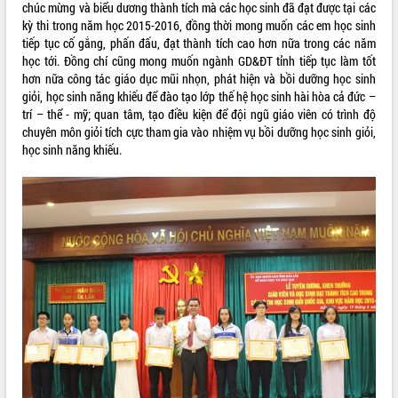
chúc mừng và biểu dương thành tích mà các học sinh đã đạt được tại các
Tất cả:
66054752
kỳ thi trong năm học 2015-2016, đồng thời mong muốn các em học sinh
tiếp tục cố gắng, phấn đấu, đạt thành tích cao hơn nữa trong các năm
học tới. Đồng chí cũng mong muốn ngành GD&ĐT tỉnh tiếp tục làm tốt
hơn nữa công tác giáo dục mũi nhọn, phát hiện và bồi dưỡng học sinh
giỏi, học sinh năng khiếu để đào tạo lớp thế hệ học sinh hài hòa cả đức –
trí – thể - mỹ; quan tâm, tạo điều kiện để đội ngũ giáo viên có trình độ
chuyên môn giỏi tích cực tham gia vào nhiệm vụ bồi dưỡng học sinh giỏi,
học sinh năng khiếu.