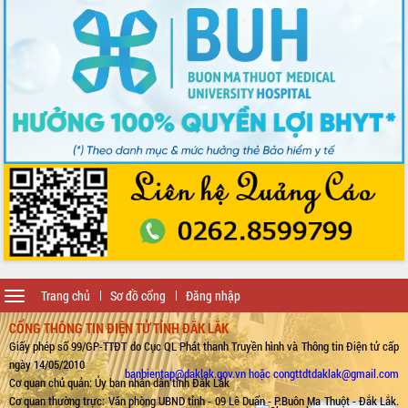
Toggle
Trang chủ
Sơ đồ cổng
Đăng nhập
navigation
CỔNG THÔNG TIN ĐIỆN TỬ TỈNH ĐẮK LẮK
Giấy phép số 99/GP-TTĐT do Cục QL Phát thanh Truyền hình và Thông tin Điện tử cấp
ngày 14/05/2010
banbientap@daklak.gov.vn hoặc congttdtdaklak@gmail.com
Cơ quan chủ quản: Ủy ban nhân dân tỉnh Đắk Lắk
Cơ quan thường trực: Văn phòng UBND tỉnh - 09 Lê Duẩn - P.Buôn Ma Thuột - Đắk Lắk.