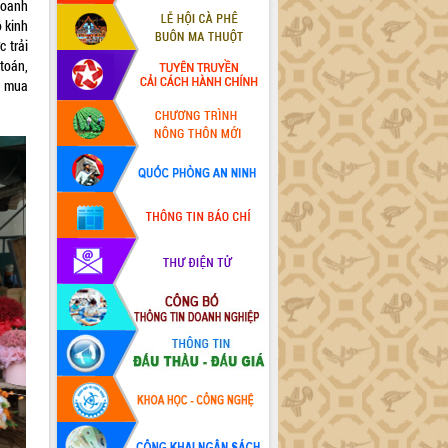
doanh
 kinh
trải
toán,
ch mua