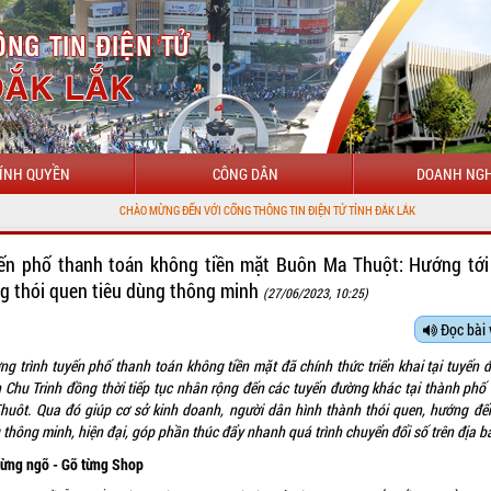
ÍNH QUYỀN
CÔNG DÂN
DOANH NGH
ÀO MỪNG ĐẾN VỚI CỔNG THÔNG TIN ĐIỆN TỬ TỈNH ĐẮK LẮK
ến phố thanh toán không tiền mặt Buôn Ma Thuột: Hướng tới
g thói quen tiêu dùng thông minh
(27/06/2023, 10:25)
Đọc bài 
ng trình tuyến phố thanh toán không tiền mặt đã chính thức triển khai tại tuyến 
 Chu Trinh đồng thời tiếp tục nhân rộng đến các tuyến đường khác tại thành phố
huôt. Qua đó giúp cơ sở kinh doanh, người dân hình thành thói quen, hướng đến
 thông minh, hiện đại, góp phần thúc đẩy nhanh quá trình chuyển đổi số trên địa b
từng ngõ - Gõ từng Shop