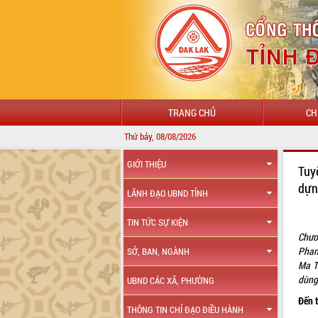
TRANG CHỦ
CH
Thứ bảy, 08/08/2026
CH
GIỚI THIỆU
Tuy
dựn
LÃNH ĐẠO UBND TỈNH
TIN TỨC SỰ KIỆN
Chươ
Phan
SỞ, BAN, NGÀNH
Ma T
dùng
UBND CÁC XÃ, PHƯỜNG
Đến 
THÔNG TIN CHỈ ĐẠO ĐIỀU HÀNH