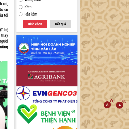
 rơi,
Kém
đó có
Rất kém
ểu tối
Bình chọn
Kết quả
QT hệ
 thấy
người
 nâng