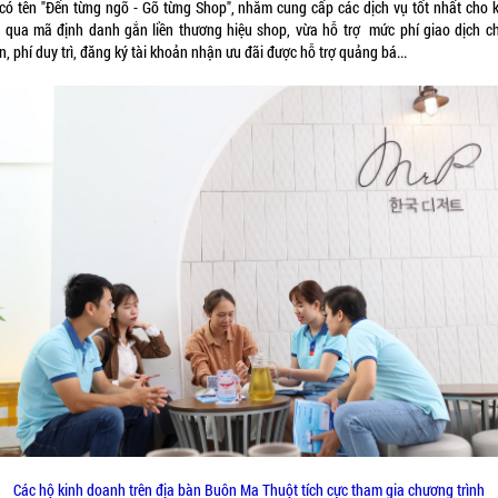
 có tên "Đến từng ngõ - Gõ từng Shop", nhằm cung cấp các dịch vụ tốt nhất cho 
 qua mã định danh gắn liền thương hiệu shop, vừa hỗ trợ mức phí giao dịch c
, phí duy trì, đăng ký tài khoản nhận ưu đãi được hỗ trợ quảng bá...
Các hộ kinh doanh trên địa bàn Buôn Ma Thuột tích cực tham gia chương trình