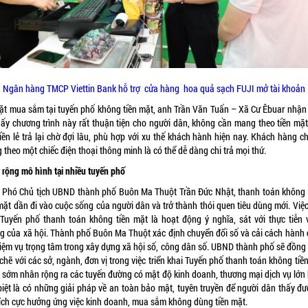
Ngân hàng TMCP Viettin Bank hỗ trợ cửa hàng hoa quả sạch FUJI mở tài khoản
ặt mua sắm tại tuyến phố không tiền mặt, anh Trần Văn Tuấn – Xã Cư Êbuar nhận 
thấy chương trình này rất thuận tiện cho người dân, không cần mang theo tiền mặt
iền lẻ trả lại chờ đợi lâu, phù hợp với xu thế khách hành hiện nay. Khách hàng c
theo một chiếc điện thoại thông minh là có thể dễ dàng chi trả mọi thứ.
 rộng mô hình tại nhiều tuyến phố
 Phó Chủ tịch UBND thành phố Buôn Ma Thuột Trần Đức Nhật, thanh toán không
mặt dần đi vào cuộc sống của người dân và trở thành thói quen tiêu dùng mới. Việc
 Tuyến phố thanh toán không tiền mặt là hoạt động ý nghĩa, sát với thực tiễn 
g của xã hội. Thành phố Buôn Ma Thuột xác định chuyển đổi số và cải cách hành 
hiệm vụ trọng tâm trong xây dựng xã hội số, công dân số. UBND thành phố sẽ đồng
chẽ với các sở, ngành, đơn vị trong việc triển khai Tuyến phố thanh toán không tiề
ó sớm nhân rộng ra các tuyến đường có mật độ kinh doanh, thương mại dịch vụ lớn 
biệt là có những giải pháp về an toàn bảo mật, tuyên truyền để người dân thấy đượ
 tích cực hưởng ứng việc kinh doanh, mua sắm không dùng tiền mặt.