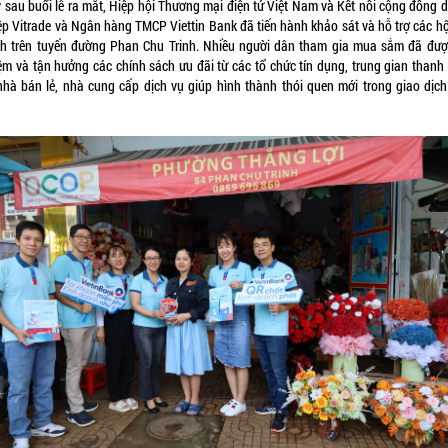
 sau buổi lễ ra mắt, Hiệp hội Thương mại điện tử Việt Nam và Kết nối cộng đồng 
ệp Vitrade và Ngân hàng TMCP Viettin Bank đã tiến hành khảo sát và hỗ trợ các hộ
h trên tuyến đường Phan Chu Trinh. Nhiều người dân tham gia mua sắm đã được 
̂m và tận hưởng các chính sách ưu đãi từ các tổ chức tín dụng, trung gian thanh 
nhà bán lẻ, nhà cung cấp dịch vụ giúp hình thành thói quen mới trong giao dị