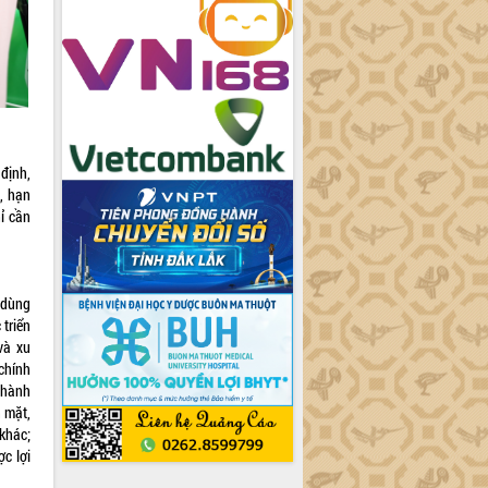
định,
, hạn
hỉ cần
 dùng
 triển
và xu
chính
 hành
n mặt,
khác;
c lợi