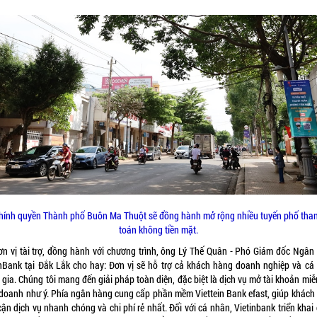
hính quyền Thành phố Buôn Ma Thuột sẽ đồng hành mở rộng nhiều tuyến phố tha
toán không tiền mặt.
ơn vị tài trợ, đồng hành với chương trình, ông Lý Thế Quân - Phó Giám đốc Ngân
inBank tại Đắk Lắk cho hay: Đơn vị sẽ hỗ trợ cả khách hàng doanh nghiệp và cá
gia. Chúng tôi mang đến giải pháp toàn diện, đặc biệt là dịch vụ mở tài khoản miễ
 doanh như ý. Phía ngân hàng cung cấp phần mềm Viettein Bank efast, giúp khách
cận dịch vụ nhanh chóng và chi phí rẻ nhất. Đối với cá nhân, Vietinbank triển khai