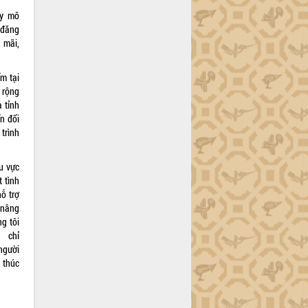
uy mô
 đăng
 mãi,
m tại
 rộng
 tỉnh
ển đổi
 trình
u vực
 tình
ỗ trợ
 nâng
g tôi
 chỉ
người
, thúc