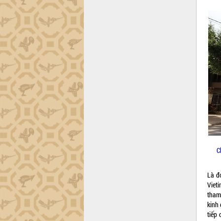
C
Là đ
Viet
tham 
kinh
tiếp 