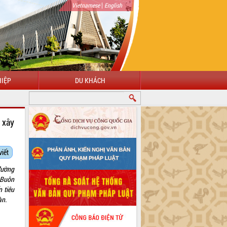
|
Vietnamese
English
IỆP
DU KHÁCH
 xây
viết
đường
 Buôn
 tiêu
àn.