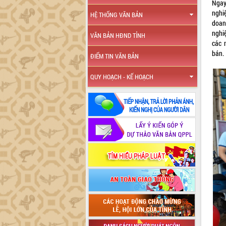
Ngay
nghi
HỆ THỐNG VĂN BẢN
doan
nghiẹ
VĂN BẢN HĐND TỈNH
các 
bán.
ĐIỂM TIN VĂN BẢN
QUY HOẠCH - KẾ HOẠCH