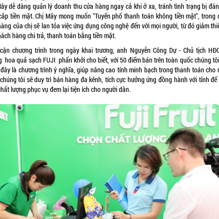
Mây dễ dàng quản lý doanh thu cửa hàng ngay cả khi ở xa, tránh tình trạng bị đánh
cắp tiền mặt. Chị Mây mong muốn "Tuyến phố thanh toán không tiền mặt", trong 
àng của chị sẽ lan tỏa việc ứng dụng công nghệ đến với mọi người, từ đó giảm thi
ách hàng chi trả, thanh toán bằng tiền mặt.
 cận chương trình trong ngày khai trương, anh Nguyễn Công Dự - Chủ tịch HĐ
g hoa quả sạch FUJI phấn khởi cho biết, với 50 điểm bán trên toàn quốc chúng tôi
 đây là chương trình ý nghĩa, giúp nâng cao tính minh bạch trong thanh toán cho 
 chúng tôi sẽ duy trì bán hàng đa kênh, tích cực hưởng ứng đồng hành với tỉnh để
hất lượng phục vụ đem lại tiện ích cho người dân.