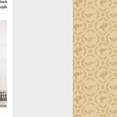
khách
huyển