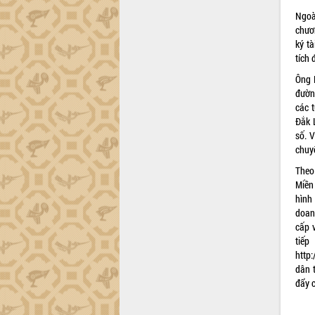
Ngoà
chươ
ký t
tích 
Ông 
đườn
các 
Đắk L
số. V
chuyể
Theo
Miền
hình
doan
cấp 
tiế
http
dân t
đẩy c