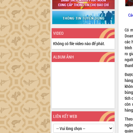
Cá
Có m
VIDEO
Doanh
các 
Không có file video nào để phát.
trìn
ro gi
ALBUM ẢNH
ngườ
than
Được
hàng
không
bùng
tích
còn 
hàng
LIÊN KẾT WEB
Theo
ngân
quán