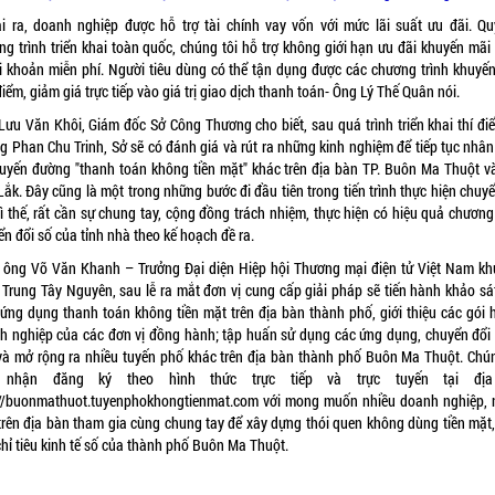
i ra, doanh nghiệp được hỗ trợ tài chính vay vốn với mức lãi suất ưu đãi. Q
ng trình triển khai toàn quốc, chúng tôi hỗ trợ không giới hạn ưu đãi khuyến mãi
ài khoản miễn phí. Người tiêu dùng có thể tận dụng được các chương trình khuyến
điểm, giảm giá trực tiếp vào giá trị giao dịch thanh toán- Ông Lý Thế Quân nói.
Lưu Văn Khôi, Giám đốc Sở Công Thương cho biết, sau quá trình triển khai thí điể
g Phan Chu Trinh, Sở sẽ có đánh giá và rút ra những kinh nghiệm để tiếp tục nhân
tuyến đường "thanh toán không tiền mặt" khác trên địa bàn TP. Buôn Ma Thuột và
ắk. Đây cũng là một trong những bước đi đầu tiên trong tiến trình thực hiện chuy
ì thế, rất cần sự chung tay, cộng đồng trách nhiệm, thực hiện có hiệu quả chương
n đổi số của tỉnh nhà theo kế hoạch đề ra.
 ông Võ Văn Khanh – Trưởng Đại diện Hiệp hội Thương mại điện tử Việt Nam kh
 Trung Tây Nguyên, sau lễ ra mắt đơn vị cung cấp giải pháp sẽ tiến hành khảo sát
 ứng dụng thanh toán không tiền mặt trên địa bàn thành phố, giới thiệu các gói h
h nghiệp của các đơn vị đồng hành; tập huấn sử dụng các ứng dụng, chuyển đổi
và mở rộng ra nhiều tuyến phố khác trên địa bàn thành phố Buôn Ma Thuột. Chún
p nhận đăng ký theo hình thức trực tiếp và trực tuyến tại địa
://buonmathuot.tuyenphokhongtienmat.com với mong muốn nhiều doanh nghiệp, 
rên địa bàn tham gia cùng chung tay để xây dựng thói quen không dùng tiền mặt
hỉ tiêu kinh tế số của thành phố Buôn Ma Thuột.