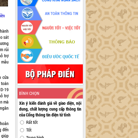
iền
 hành
ảo sát
hương
m rủi
hỗ trợ
u mẫu
h cửa
 toán
VID-19
BÌNH CHỌN
ỗ trợ
án mà
Xin ý kiến đánh giá về giao diện, nội
 ngân
dung, chất lượng cung cấp thông tin
của Cổng thông tin điện tử tỉnh
Rất tốt
khoản
g đến
Tốt
 giúp
Trung bình