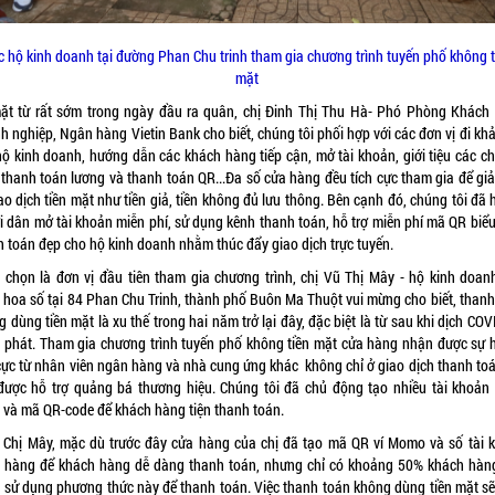
c hộ kinh doanh tại đường Phan Chu trinh tham gia chương trình tuyến phố không t
mặt
ặt từ rất sớm trong ngày đầu ra quân, chị Đinh Thị Thu Hà- Phó Phòng Khách
 nghiệp, Ngân hàng Vietin Bank cho biết, chúng tôi phối hợp với các đơn vị đi kh
hộ kinh doanh, hướng dẫn các khách hàng tiếp cận, mở tài khoản, giới tiệu các c
h thanh toán lương và thanh toán QR...Đa số cửa hàng đều tích cực tham gia để giả
ao dịch tiền mặt như tiền giả, tiền không đủ lưu thông. Bên cạnh đó, chúng tôi đã 
i dân mở tài khoản miễn phí, sử dụng kênh thanh toán, hỗ trợ miễn phí mã QR biể
h toán đẹp cho hộ kinh doanh nhằm thúc đẩy giao dịch trực tuyến.
 chọn là đơn vị đầu tiên tham gia chương trình, chị Vũ Thị Mây - hộ kinh doan
 hoa số tại 84 Phan Chu Trinh, thành phố Buôn Ma Thuột vui mừng cho biết, thanh
 dùng tiền mặt là xu thế trong hai năm trở lại đây, đặc biệt là từ sau khi dịch CO
 phát. Tham gia chương trình tuyến phố không tiền mặt cửa hàng nhận được sự h
 cực từ nhân viên ngân hàng và nhà cung ứng khác không chỉ ở giao dịch thanh to
được hỗ trợ quảng bá thương hiệu. Chúng tôi đã chủ động tạo nhiều tài khoản
 và mã QR-code để khách hàng tiện thanh toán.
 Chị Mây, mặc dù trước đây cửa hàng của chị đã tạo mã QR ví Momo và số tài 
 hàng để khách hàng dễ dàng thanh toán, nhưng chỉ có khoảng 50% khách hàn
 sử dụng phương thức này để thanh toán. Việc thanh toán không dùng tiền mặt sẽ