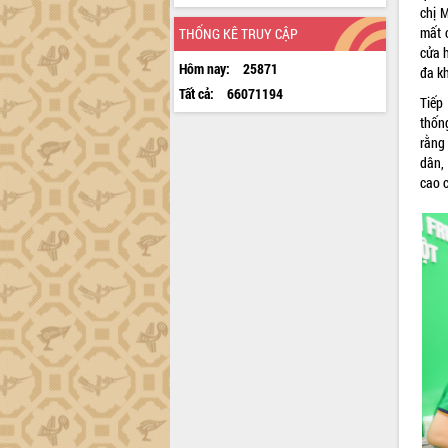
chị 
mất 
THỐNG KÊ TRUY CẬP
cửa h
Hôm nay:
25871
đa kh
Tất cả:
66071194
Tiếp
thốn
rằng
dân,
cao c