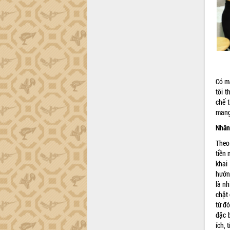
Có m
tôi 
chế t
mang 
Nhân
Theo
tiền 
khai
hướn
là n
chặt 
từ đ
đặc 
ích,