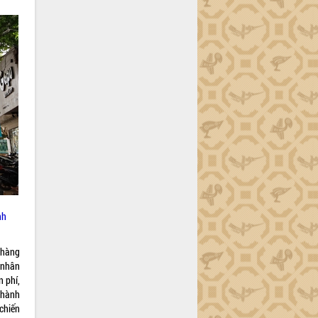
nh
 hàng
 nhân
n phí,
 hành
 chiến