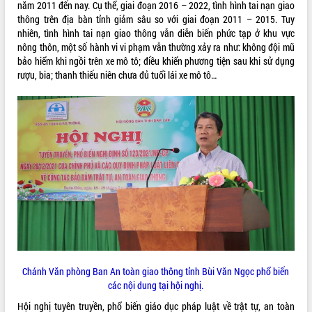
năm 2011 đến nay. Cụ thể, giai đoạn 2016 – 2022, tình hình tai nạn giao
VIDEO
thông trên địa bàn tỉnh giảm sâu so với giai đoạn 2011 – 2015. Tuy
nhiên, tình hình tai nạn giao thông vẫn diễn biến phức tạp ở khu vực
Không có file video nào để phát.
nông thôn, một số hành vi vi phạm vẫn thường xảy ra như: không đội mũ
bảo hiểm khi ngồi trên xe mô tô; điều khiển phương tiện sau khi sử dụng
ALBUM ẢNH
rượu, bia; thanh thiếu niên chưa đủ tuổi lái xe mô tô…
LIÊN KẾT WEB
Chánh Văn phòng Ban An toàn giao thông tỉnh Bùi Văn Ngọc phổ biến
THỐNG KÊ TRUY CẬP
các nội dung tại hội nghị.
Hôm nay:
5235
Hội nghị tuyên truyền, phổ biến giáo dục pháp luật về trật tự, an toàn