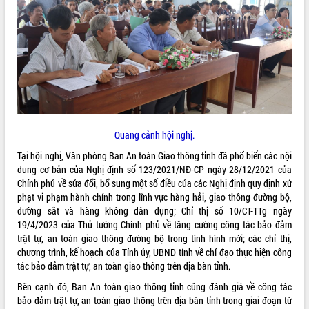
ĐIỂM TIN VĂN BẢN
QUY HOẠCH - KẾ HOẠCH
Quang cảnh hội nghị.
Tại hội nghị, Văn phòng Ban An toàn Giao thông tỉnh đã phổ biến các nội
dung cơ bản của Nghị định số 123/2021/NĐ-CP ngày 28/12/2021 của
Chính phủ về sửa đổi, bổ sung một số điều của các Nghị định quy định xử
phạt vi phạm hành chính trong lĩnh vực hàng hải, giao thông đường bộ,
đường sắt và hàng không dân dụng; Chỉ thị số 10/CT-TTg ngày
19/4/2023 của Thủ tướng Chính phủ về tăng cường công tác bảo đảm
trật tự, an toàn giao thông đường bộ trong tình hình mới; các chỉ thị,
chương trình, kế hoạch của Tỉnh ủy, UBND tỉnh về chỉ đạo thực hiện công
tác bảo đảm trật tự, an toàn giao thông trên địa bàn tỉnh.
Bên cạnh đó, Ban An toàn giao thông tỉnh cũng đánh giá về công tác
bảo đảm trật tự, an toàn giao thông trên địa bàn tỉnh trong giai đoạn từ