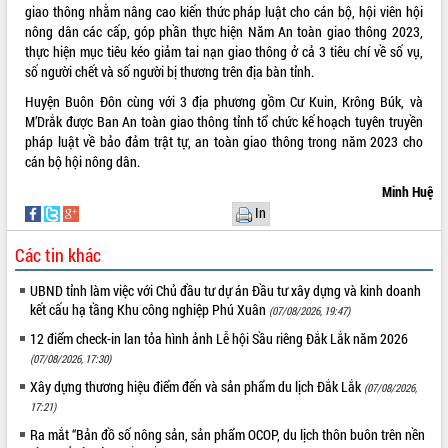
giao thông nhằm nâng cao kiến thức pháp luật cho cán bộ, hội viên hội
Tất cả:
66050558
nông dân các cấp, góp phần thực hiện Năm An toàn giao thông 2023,
thực hiện mục tiêu kéo giảm tai nạn giao thông ở cả 3 tiêu chí về số vụ,
số người chết và số người bị thương trên địa bàn tỉnh.
Huyện Buôn Đôn cùng với 3 địa phương gồm Cư Kuin, Krông Búk, và
M’Drắk được Ban An toàn giao thông tỉnh tổ chức kế hoạch tuyên truyền
pháp luật về bảo đảm trật tự, an toàn giao thông trong năm 2023 cho
cán bộ hội nông dân.
Minh Huệ
In
Các tin khác
UBND tỉnh làm việc với Chủ đầu tư dự án Đầu tư xây dựng và kinh doanh
kết cấu hạ tầng Khu công nghiệp Phú Xuân
(07/08/2026, 19:47)
12 điểm check-in lan tỏa hình ảnh Lễ hội Sầu riêng Đắk Lắk năm 2026
(07/08/2026, 17:30)
Xây dựng thương hiệu điểm đến và sản phẩm du lịch Đắk Lắk
(07/08/2026,
17:21)
Ra mắt “Bản đồ số nông sản, sản phẩm OCOP, du lịch thôn buôn trên nền