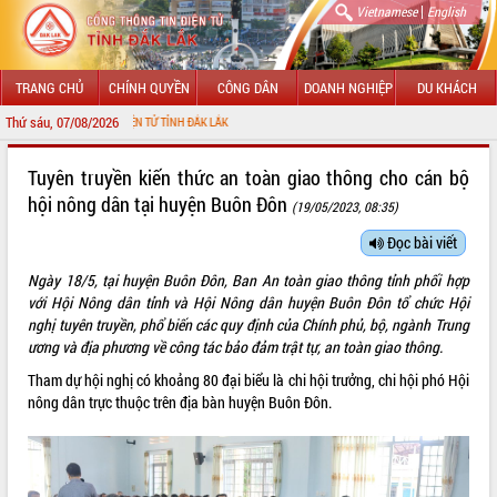
|
Vietnamese
English
TRANG CHỦ
CHÍNH QUYỀN
CÔNG DÂN
DOANH NGHIỆP
DU KHÁCH
Thứ sáu, 07/08/2026
NG TIN ĐIỆN TỬ TỈNH ĐẮK LẮK
GIỚI THIỆU
Tuyên truyền kiến thức an toàn giao thông cho cán bộ
hội nông dân tại huyện Buôn Đôn
(19/05/2023, 08:35)
LÃNH ĐẠO UBND TỈNH
Đọc bài viết
TIN TỨC SỰ KIỆN
Ngày 18/5, tại huyện Buôn Đôn, Ban An toàn giao thông tỉnh phối hợp
SỞ, BAN, NGÀNH
với Hội Nông dân tỉnh và Hội Nông dân huyện Buôn Đôn tổ chức Hội
nghị tuyên truyền, phổ biến các quy định của Chính phủ, bộ, ngành Trung
UBND CÁC XÃ, PHƯỜNG
ương và địa phương về công tác bảo đảm trật tự, an toàn giao thông.
Tham dự hội nghị có khoảng 80 đại biểu là chi hội trưởng, chi hội phó Hội
THÔNG TIN CHỈ ĐẠO ĐIỀU HÀNH
nông dân trực thuộc trên địa bàn huyện Buôn Đôn.
HỆ THỐNG VĂN BẢN
VĂN BẢN HĐND TỈNH