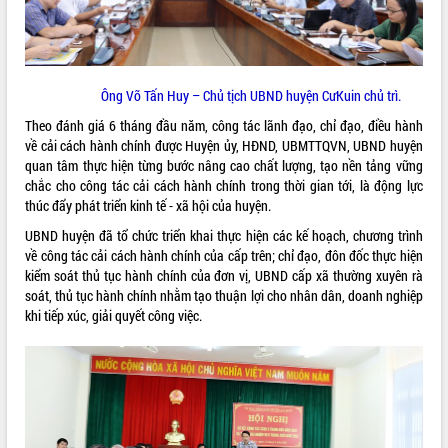
ĐIỂM TIN VĂN BẢN
QUY HOẠCH - KẾ HOẠCH
Ông Võ Tấn Huy – Chủ tịch UBND huyện CưKuin chủ trì.
Theo đánh giá 6 tháng đầu năm, công tác lãnh đạo, chỉ đạo, điều hành
về cải cách hành chính được Huyện ủy, HĐND, UBMTTQVN, UBND huyện
quan tâm thực hiện từng bước nâng cao chất lượng, tạo nền tảng vững
chắc cho công tác cải cách hành chính trong thời gian tới, là động lực
thúc đẩy phát triển kinh tế - xã hội của huyện.
UBND huyện đã tổ chức triển khai thực hiện các kế hoạch, chương trình
về công tác cải cách hành chính của cấp trên; chỉ đạo, đôn đốc thực hiện
kiểm soát thủ tục hành chính của đơn vị, UBND cấp xã thường xuyên rà
soát, thủ tục hành chính nhằm tạo thuận lợi cho nhân dân, doanh nghiệp
khi tiếp xúc, giải quyết công việc.