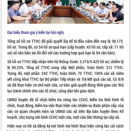
VIDEO
Không có file video nào để phát.
ALBUM ẢNH
Đại biểu tham gia ý kiến tại hội nghị
Tổng số hồ sơ TTHC đã giải quyết lũy kế từ đầu năm đến nay là 38.175
hồ sơ. Trong đó, có 54 hồ sơ quá hạn (cấp huyện: 43 hồ sơ, cấp xã: 11 hồ
sơ) số văn bản xin lỗi đối với các trường hợp quá hạn là 54 văn bản).
Số hồ sơ TTHC tiếp nhận trên hệ thống iGate: 3.219/5.425 hồ sơ, chiếm tỷ
lệ 59,33%. Tổng số TTHC cung cấp Một phần, Toàn trình: 312 TTHC.
Trong đó, một phần: 242 TTHC, toàn trình: 70 TTHC. 100% các xã niêm
yết công khai TTHC tại Bộ phận Tiếp nhận và Trả kết quả các xã, Có 8/8
xã đã thực hiện cơ chế một cửa, cơ bản giải quyết đúng thời gian các thủ
LIÊN KẾT WEB
tục hành chính cho các tổ chức, công dân khi giao dịch.
UBND huyện đã tổ chức kiểm tra công tác CCHC, kiểm tra tình hình tổ
chức, hoạt động, kiểm tra việc thực hiện các nhiệm vụ được phân cấp của
các cơ quan chuyên môn và UBND các xã trên địa bàn huyện theo Kế
hoạch, chú trọng mô hình CCHC một cửa, một cửa liên thông tại cấp xã.
THỐNG KÊ TRUY CẬP
Hiện nay có 08 xã đăng ký mô hình mô hình thực hiện công tác cải cách
Hôm nay:
14446