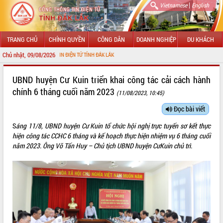
|
Vietnamese
English
TRANG CHỦ
CHÍNH QUYỀN
CÔNG DÂN
DOANH NGHIỆP
DU KHÁCH
Chủ nhật, 09/08/2026
G THÔNG TIN ĐIỆN TỬ TỈNH ĐẮK LẮK
GIỚI THIỆU
UBND huyện Cư Kuin triển khai công tác cải cách hành
chính 6 tháng cuối năm 2023
(11/08/2023, 10:45)
LÃNH ĐẠO UBND TỈNH
Đọc bài viết
TIN TỨC SỰ KIỆN
S
áng 11/8, UBND huyện Cư Kuin tổ chức hội nghị trực tuyến sơ kết thực
SỞ, BAN, NGÀNH
hiện công tác CCHC 6 tháng và kế hoạch thực hiện nhiệm vụ 6 tháng cuối
năm 2023. Ông Võ Tấn Huy – Chủ tịch UBND huyện CưKuin chủ trì.
UBND CÁC XÃ, PHƯỜNG
THÔNG TIN CHỈ ĐẠO ĐIỀU HÀNH
HỆ THỐNG VĂN BẢN
VĂN BẢN HĐND TỈNH