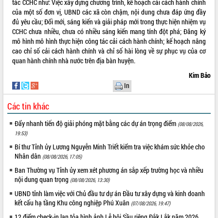
tác CCHC như: Việc xây dựng chương trình, kế hoạch cải cách hành chính
của một số đơn vị, UBND các xã còn chậm, nội dung chưa đáp ứng đầy
đủ yêu cầu; Đổi mới, sáng kiến và giải pháp mới trong thực hiện nhiệm vụ
CCHC chưa nhiều, chưa có nhiều sáng kiến mang tính đột phá; Đăng ký
mô hình mô hình thực hiện công tác cải cách hành chính; kế hoạch nâng
cao chỉ số cải cách hành chính và chỉ số hài lòng về sự phục vụ của cơ
quan hành chính nhà nước trên địa bàn huyện.
Kim Bảo
In
Các tin khác
Đẩy nhanh tiến độ giải phóng mặt bằng các dự án trọng điểm
(08/08/2026,
19:53)
Bí thư Tỉnh ủy Lương Nguyễn Minh Triết kiểm tra việc khám sức khỏe cho
Nhân dân
(08/08/2026, 17:05)
Ban Thường vụ Tỉnh ủy xem xét phương án sắp xếp trường học và nhiều
nội dung quan trọng
(08/08/2026, 13:30)
UBND tỉnh làm việc với Chủ đầu tư dự án Đầu tư xây dựng và kinh doanh
kết cấu hạ tầng Khu công nghiệp Phú Xuân
(07/08/2026, 19:47)
12 điểm check-in lan tỏa hình ảnh Lễ hội Sầu riêng Đắk Lắk năm 2026