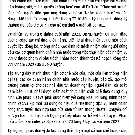
hành chính như: Mô hình “Văn minh hành chính gắn với ngày thứ 5 công
Tất cả:
66100114
dân không viết, chính quyền không hẹn” của xã Ea Tiêu; “Khảo sát sự hài
lòng của người dân qua ứng dụng zalo” và “Ngày không hẹn” xã Ea
Ning; Mô hình “3 trong 1- Liên thông TTHC đăng ký khai sinh, đăng ký
thường trú, cấp thẻ BHYT cho trẻ em dưới 6 tuổi” xã Ea Hu...
Về nhiệm vụ trong 6 tháng cuối năm 2023, UBND huyện Cư Kuin tăng
cường công tác chỉ đạo, điều hành, triển khai thực hiện CCHC một cách
quyết liệt, đồng bộ, thống nhất. Xác định rõ trách nhiệm của người đứng
đầu các cơ quan hành chính nhà nước trong việc thực hiện các nhiệm vụ
CCHC thuộc phạm vi phụ trách nhằm hoàn thành tốt Kế hoạch công tác
CCHC năm 2023 của UBND huyện.
Tập trung đẩy mạnh thực hiện cơ chế một cửa, một cửa liên thông hiện
đại tại các cơ quan hành chính nhà nước cấp huyện, cấp xã, tạo môi
trường thuận lợi cho các nhà đầu tư, doanh nghiệp, người dân. Rà soát,
đảm bảo TTHC phải được kiểm soát thực hiện chặt chẽ theo đúng quy
định của pháp luật và phải được niêm yết công khai, rõ ràng, minh bạch,
chính xác và kịp thời. Sử dụng có hiệu quả “hệ thống dịch vụ hành chính
công trực tuyến tích hợp Một cửa điện tử liên thông “iGate". Chuyển đổi
số.Vận hành có hiệu quả Bộ phận Tiếp nhận và Trả kết quả huyện. Phấn
đấu chỉ số Par index và Sipas năm 2023 tăng 2 bậc so với năm 2022.
Tại hội nghị, các đơn vị đã tập trung thảo luận một số hạn chế trong công