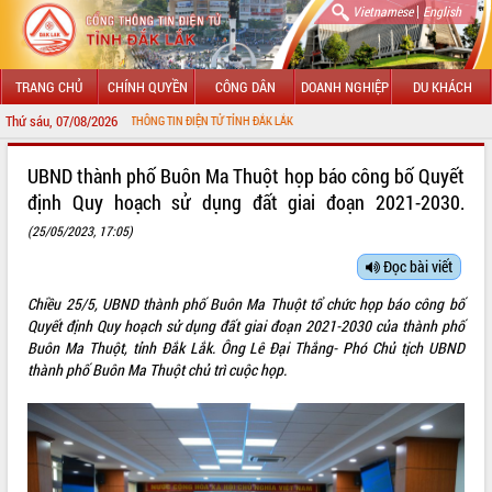
|
Vietnamese
English
TRANG CHỦ
CHÍNH QUYỀN
CÔNG DÂN
DOANH NGHIỆP
DU KHÁCH
Thứ sáu, 07/08/2026
 CỔNG THÔNG TIN ĐIỆN TỬ TỈNH ĐẮK LẮK
GIỚI THIỆU
UBND thành phố Buôn Ma Thuột họp báo công bố Quyết
định Quy hoạch sử dụng đất giai đoạn 2021-2030.
LÃNH ĐẠO UBND TỈNH
(25/05/2023, 17:05)
TIN TỨC SỰ KIỆN
Đọc bài viết
SỞ, BAN, NGÀNH
Chiều 25/5, UBND thành phố Buôn Ma Thuột tổ chức họp báo công bố
Quyết định Quy hoạch sử dụng đất giai đoạn 2021-2030 của thành phố
UBND CÁC XÃ, PHƯỜNG
Buôn Ma Thuột, tỉnh Đắk Lắk. Ông Lê Đại Thắng- Phó Chủ tịch UBND
thành phố Buôn Ma Thuột chủ trì cuộc họp.
THÔNG TIN CHỈ ĐẠO ĐIỀU HÀNH
HỆ THỐNG VĂN BẢN
VĂN BẢN HĐND TỈNH