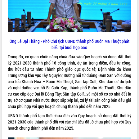
VIDEO
Không có file video nào để phát.
ALBUM ẢNH
Ông Lê Đại Thắng - Phó Chủ tịch UBND thành phố Buôn Ma Thuột phát
biểu tại buổi họp báo
Trong đó, cơ quan chức năng chưa đưa vào Quy hoạch sử dụng đất thời
kỳ 2021-2030 thành phố 16 công trình, dự án trọng điểm, đầu tư công,
thu hút đầu tư như: Thành phố giáo dục quốc tế; Bệnh viện đa khoa
Trung ương khu vực Tây Nguyên; Đường nối từ đường Đam San với đường
cao tốc Khánh Hòa – Buôn Ma Thuột; Sân tập Golf; Khu dân cư du lịch
và nghỉ dưỡng ven hồ Ea Cuôr Kap, thành phố Buôn Ma Thuột; Khu dân
cư cao cấp dọc Đại lộ Đông Tây; Sân tập Golf...và một số cơ sở nhà đất là
LIÊN KẾT WEB
trụ sở cơ quan Nhà nước được sắp xếp lại, xử lý tài sản công bán đấu giá
chưa phù hợp với quy hoạch chung thành phố đến năm 2025.
UBND thành phố tạm thời chưa đưa vào Quy hoạch sử dụng đất thời kỳ
2021-2030 của thành phố đối với các chỉ tiêu đất ở chưa phù hợp với Quy
THỐNG KÊ TRUY CẬP
hoạch chung thành phố đến năm 2025.
Hôm nay:
18225