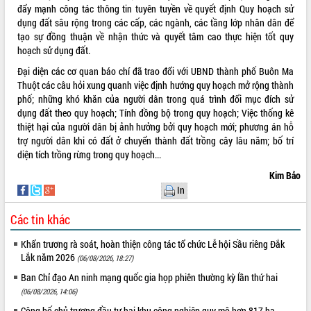
đẩy mạnh công tác thông tin tuyên tuyền về quyết định Quy hoạch sử
dụng đất sâu rộng trong các cấp, các ngành, các tầng lớp nhân dân để
tạo sự đồng thuận về nhận thức và quyết tâm cao thực hiện tốt quy
hoạch sử dụng đất.
Đại diện các cơ quan báo chí đã trao đổi với UBND thành phố Buôn Ma
Thuột các câu hỏi xung quanh việc định hướng quy hoạch mở rộng thành
phố; những khó khăn của người dân trong quá trình đổi mục đích sử
dụng đất theo quy hoạch; Tính đồng bộ trong quy hoạch; Việc thống kê
thiệt hại của người dân bị ảnh hưởng bởi quy hoạch mới; phương án hỗ
trợ người dân khi có đất ở chuyển thành đất trồng cây lâu năm; bố trí
diện tích trồng rừng trong quy hoạch...
Kim Bảo
In
Các tin khác
Khẩn trương rà soát, hoàn thiện công tác tổ chức Lễ hội Sầu riêng Đắk
Lắk năm 2026
(06/08/2026, 18:27)
Ban Chỉ đạo An ninh mạng quốc gia họp phiên thường kỳ lần thứ hai
(06/08/2026, 14:06)
Công bố chủ trương đầu tư hai khu công nghiệp quy mô hơn 817 ha