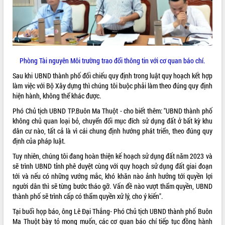
Phòng Tài nguyên Môi trường trao đổi thông tin với cơ quan báo chí.
Sau khi UBND thành phố đối chiếu quy định trong luật quy hoạch kết hợp
làm việc với Bộ Xây dựng thì chúng tôi buộc phải làm theo đúng quy định
hiện hành, không thể khác được.
Phó Chủ tịch UBND TP.Buôn Ma Thuột - cho biết thêm: "UBND thành phố
không chủ quan loại bỏ, chuyển đổi mục đích sử dụng đất ở bất kỳ khu
dân cư nào, tất cả là vì cái chung định hướng phát triển, theo đúng quy
định của pháp luật.
Tuy nhiên, chúng tôi đang hoàn thiện kế hoạch sử dụng đất năm 2023 và
sẽ trình UBND tỉnh phê duyệt cùng với quy hoạch sử dụng đất giai đoạn
tới và nếu có những vướng mắc, khó khăn nào ảnh hưởng tới quyền lợi
người dân thì sẽ từng bước tháo gỡ. Vấn đề nào vượt thẩm quyền, UBND
thành phố sẽ trình cấp có thẩm quyền xử lý, cho ý kiến".
Tại buổi họp báo, ông Lê Đại Thắng- Phó Chủ tịch UBND thành phố Buôn
Ma Thuột bày tỏ mong muốn, các cơ quan báo chí tiếp tục đồng hành