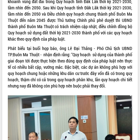
khoanh vùng đất đai trong Quy hoạch tỉnh Đăk Lăk thời kỳ 2021-2030,
tầm nhìn đến 2050. Sau khi Quy hoạch tỉnh Đăk Lăk thời kỳ 2021-2030,
tầm nhìn đến 2050 và Điều chỉnh quy hoạch chung thành phố Buôn Ma
Thuột đến năm 2045 được Thủ tướng Chính phủ phê duyệt thì UBND
thành phố Buôn Ma Thuột có trách nhiệm cập nhật, điều chỉnh đồng bộ
Quy hoạch sử dụng đất thời kỳ 2021-2030 thành phố với các quy hoạch
khác theo quy định của pháp luật.
Phát biểu tại buổi họp báo, ông Lê Đại Thắng - Phó Chủ tịch UBND
TP.Buôn Ma Thuột - nhận định rằng: "Quy hoạch sử dụng của thành phố
giai đoạn tới được thực hiện theo đúng quy định của pháp luật nên thực
tế có nhiều bất cập, vướng mắc. Đặc biệt, các dự án không phù hợp với
quy hoạch chung hoặc những khu dân cư trước đây vốn đã có trong quy
hoạch, thậm chí có cả trong quy hoạch phân khu, lẫn quy hoạch chi tiết
nhưng nay đã không còn phù hợp nên buộc phải thay đổi.