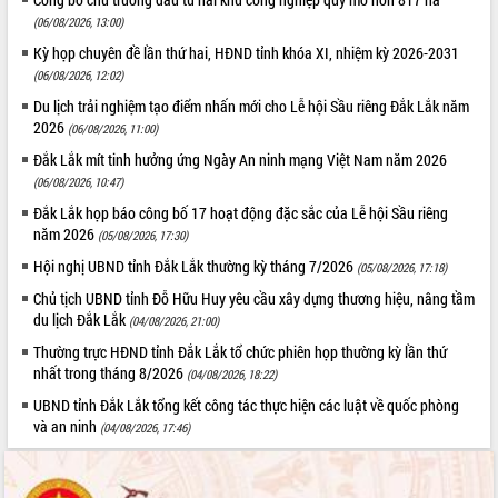
(06/08/2026, 13:00)
Kỳ họp chuyên đề lần thứ hai, HĐND tỉnh khóa XI, nhiệm kỳ 2026-2031
(06/08/2026, 12:02)
Du lịch trải nghiệm tạo điểm nhấn mới cho Lễ hội Sầu riêng Đắk Lắk năm
2026
(06/08/2026, 11:00)
Đắk Lắk mít tinh hưởng ứng Ngày An ninh mạng Việt Nam năm 2026
(06/08/2026, 10:47)
Đắk Lắk họp báo công bố 17 hoạt động đặc sắc của Lễ hội Sầu riêng
năm 2026
(05/08/2026, 17:30)
Hội nghị UBND tỉnh Đắk Lắk thường kỳ tháng 7/2026
(05/08/2026, 17:18)
Chủ tịch UBND tỉnh Đỗ Hữu Huy yêu cầu xây dựng thương hiệu, nâng tầm
du lịch Đắk Lắk
(04/08/2026, 21:00)
Thường trực HĐND tỉnh Đắk Lắk tổ chức phiên họp thường kỳ lần thứ
nhất trong tháng 8/2026
(04/08/2026, 18:22)
UBND tỉnh Đắk Lắk tổng kết công tác thực hiện các luật về quốc phòng
và an ninh
(04/08/2026, 17:46)