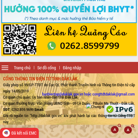
Toggle
Trang chủ
Sơ đồ cổng
Đăng nhập
navigation
CỔNG THÔNG TIN ĐIỆN TỬ TỈNH ĐẮK LẮK
Giấy phép số 99/GP-TTĐT do Cục QL Phát thanh Truyền hình và Thông tin Điện tử cấp
ngày 14/05/2010
banbientap@daklak.gov.vn hoặc congttdtdaklak@gmail.com
Cơ quan chủ quản: Ủy ban nhân dân tỉnh Đắk Lắk
Cơ quan thường trực: Văn phòng UBND tỉnh - 09 Lê Duẩn - P.Buôn Ma Thuột - Đắk Lắk.
SĐT:
0262.859.9699
Email:
Ghi rõ nguồn tin "http://daklak.gov.vn" khi phát hành lại các thông tin từ Cổng TTĐT
này
Đã kết nối EMC