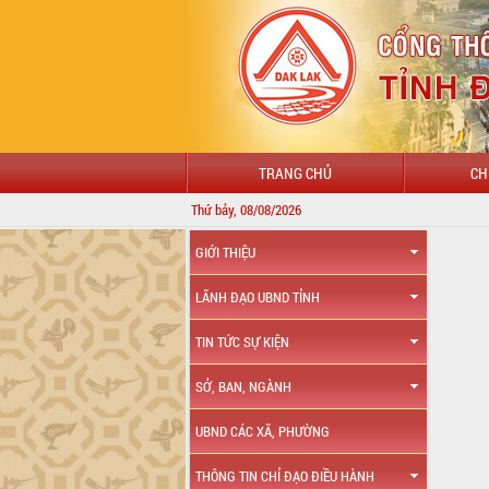
TRANG CHỦ
CH
Thứ bảy, 08/08/2026
GIỚI THIỆU
LÃNH ĐẠO UBND TỈNH
TIN TỨC SỰ KIỆN
SỞ, BAN, NGÀNH
UBND CÁC XÃ, PHƯỜNG
THÔNG TIN CHỈ ĐẠO ĐIỀU HÀNH