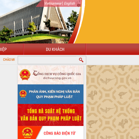
|
Vietnamese
English
IỆP
DU KHÁCH
 ĐẾN VỚI CỔNG THÔNG TIN ĐIỆN TỬ TỈNH ĐẮK LẮK