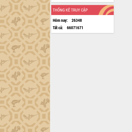
THỐNG KÊ TRUY CẬP
Hôm nay:
26348
Tất cả:
66071671