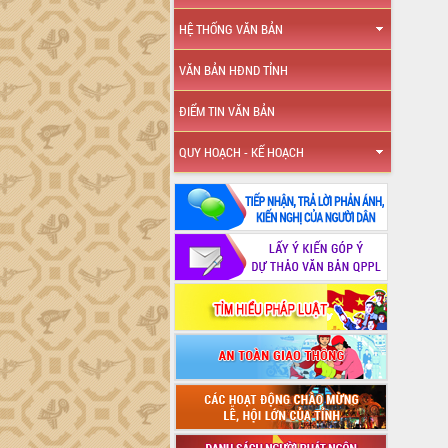
HỆ THỐNG VĂN BẢN
VĂN BẢN HĐND TỈNH
ĐIỂM TIN VĂN BẢN
QUY HOẠCH - KẾ HOẠCH