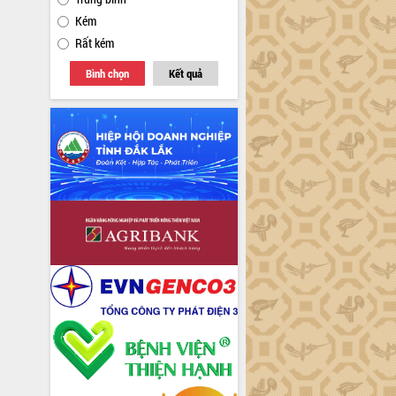
Kém
Rất kém
Bình chọn
Kết quả