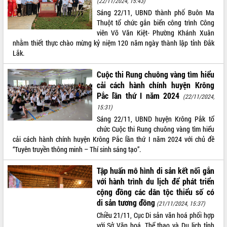
(22/11/2024, 15:43)
Sáng 22/11, UBND thành phố Buôn Ma
VIDEO
Thuột tổ chức gắn biển công trình Công
Không có file video nào để phát.
viên Võ Văn Kiệt- Phường Khánh Xuân
nhằm thiết thực chào mừng kỷ niệm 120 năm ngày thành lập tỉnh Đắk
Lắk.
ALBUM ẢNH
Cuộc thi Rung chuông vàng tìm hiểu
cải cách hành chính huyện Krông
Pắc lần thứ I năm 2024
(22/11/2024,
15:31)
Sáng 22/11, UBND huyện Krông Pắk tổ
chức Cuộc thi Rung chuông vàng tìm hiểu
cải cách hành chính huyện Krông Pắc lần thứ I năm 2024 với chủ đề
“Tuyên truyền thông minh – Thí sinh sáng tạo”.
LIÊN KẾT WEB
Tập huấn mô hình di sản kết nối gắn
với hành trình du lịch để phát triển
cộng đồng các dân tộc thiểu số có
di sản tương đồng
(21/11/2024, 15:37)
THỐNG KÊ TRUY CẬP
Chiều 21/11, Cục Di sản văn hoá phối hợp
Hôm nay:
27058
với Sở Văn hoá, Thể thao và Du lịch tỉnh