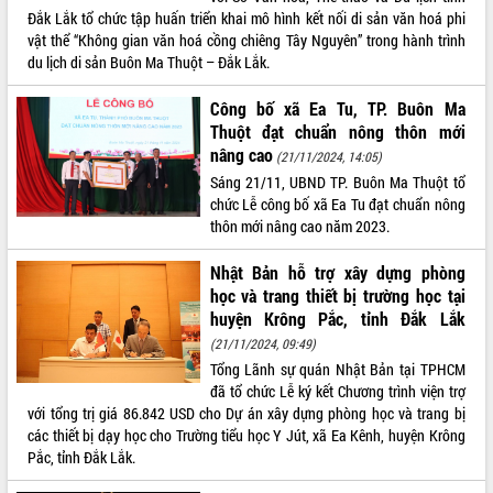
Tất cả:
66003200
Đắk Lắk tổ chức tập huấn triển khai mô hình kết nối di sản văn hoá phi
vật thể “Không gian văn hoá cồng chiêng Tây Nguyên” trong hành trình
du lịch di sản Buôn Ma Thuột – Đắk Lắk.
Công bố xã Ea Tu, TP. Buôn Ma
Thuột đạt chuẩn nông thôn mới
nâng cao
(21/11/2024, 14:05)
Sáng 21/11, UBND TP. Buôn Ma Thuột tổ
chức Lễ công bố xã Ea Tu đạt chuẩn nông
thôn mới nâng cao năm 2023.
Nhật Bản hỗ trợ xây dựng phòng
học và trang thiết bị trường học tại
huyện Krông Pắc, tỉnh Đắk Lắk
(21/11/2024, 09:49)
Tổng Lãnh sự quán Nhật Bản tại TPHCM
đã tổ chức Lễ ký kết Chương trình viện trợ
với tổng trị giá 86.842 USD cho Dự án xây dựng phòng học và trang bị
các thiết bị dạy học cho Trường tiểu học Y Jút, xã Ea Kênh, huyện Krông
Pắc, tỉnh Đắk Lắk.