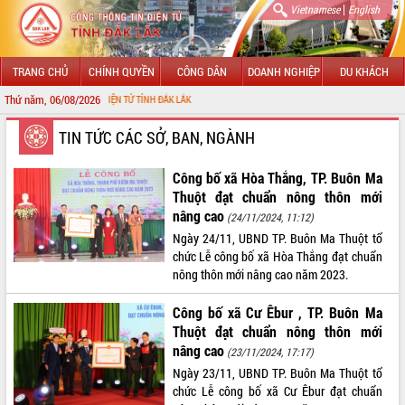
|
Vietnamese
English
TRANG CHỦ
CHÍNH QUYỀN
CÔNG DÂN
DOANH NGHIỆP
DU KHÁCH
Thứ năm, 06/08/2026
TIN ĐIỆN TỬ TỈNH ĐẮK LẮK
GIỚI THIỆU
TIN TỨC CÁC SỞ, BAN, NGÀNH
LÃNH ĐẠO UBND TỈNH
Công bố xã Hòa Thắng, TP. Buôn Ma
Thuột đạt chuẩn nông thôn mới
TIN TỨC SỰ KIỆN
nâng cao
(24/11/2024, 11:12)
Ngày 24/11, UBND TP. Buôn Ma Thuột tổ
SỞ, BAN, NGÀNH
chức Lễ công bố xã Hòa Thắng đạt chuẩn
nông thôn mới nâng cao năm 2023.
UBND CÁC XÃ, PHƯỜNG
Công bố xã Cư Êbur , TP. Buôn Ma
THÔNG TIN CHỈ ĐẠO ĐIỀU HÀNH
Thuột đạt chuẩn nông thôn mới
nâng cao
(23/11/2024, 17:17)
HỆ THỐNG VĂN BẢN
Ngày 23/11, UBND TP. Buôn Ma Thuột tổ
chức Lễ công bố xã Cư Êbur đạt chuẩn
VĂN BẢN HĐND TỈNH