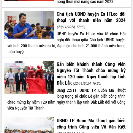
nông thôn mới nâng cao năm 2023.
ĐIỂM TIN VĂN BẢN
Chủ tịch UBND huyện Ea H’Leo đối
thoại với thanh niên năm 2024
QUY HOẠCH - KẾ HOẠCH
(23/11/2024, 17:02)
UBND huyện Ea H’Leo vừa tổ chức Hội
nghị đối thoại giữa Chủ tịch UBND huyện
với hơn 200 thanh niên ưu tú, đại diện cho hơn 21.000 thành niên trong
toàn huyện.
Gắn biển khánh thành Công viên
Nguyễn Tất Thành chào mừng kỷ
niệm 120 năm Ngày thành lập tỉnh
Đắk Lắk
(22/11/2024, 16:26)
Sáng 22/11, UBND TP. Buôn Ma Thuột
long trọng tổ chức Lễ gắn biển công trình
chào mừng kỷ niệm 120 năm Ngày thành lập tỉnh Đắk Lắk đối với Công
viên Nguyễn Tất Thành.
UBND TP. Buôn Ma Thuột gắn biển
công trình Công viên Võ Văn Kiệt