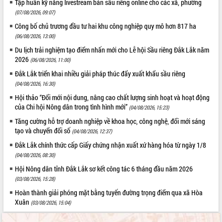
Tập huấn kỹ năng livestream bán sầu riêng online cho các xã, phường
(07/08/2026, 09:07)
Công bố chủ trương đầu tư hai khu công nghiệp quy mô hơn 817 ha
(06/08/2026, 13:00)
Du lịch trải nghiệm tạo điểm nhấn mới cho Lễ hội Sầu riêng Đắk Lắk năm
2026
(06/08/2026, 11:00)
Đắk Lắk triển khai nhiều giải pháp thúc đẩy xuất khẩu sầu riêng
(04/08/2026, 16:30)
Hội thảo “Đổi mới nội dung, nâng cao chất lượng sinh hoạt và hoạt động
của Chi hội Nông dân trong tình hình mới”
(04/08/2026, 15:23)
Tăng cường hỗ trợ doanh nghiệp về khoa học, công nghệ, đổi mới sáng
tạo và chuyển đổi số
(04/08/2026, 12:37)
Đắk Lắk chính thức cấp Giấy chứng nhận xuất xứ hàng hóa từ ngày 1/8
(04/08/2026, 08:30)
Hội Nông dân tỉnh Đắk Lắk sơ kết công tác 6 tháng đầu năm 2026
(03/08/2026, 15:28)
Hoàn thành giải phóng mặt bằng tuyến đường trọng điểm qua xã Hòa
Xuân
(03/08/2026, 15:04)