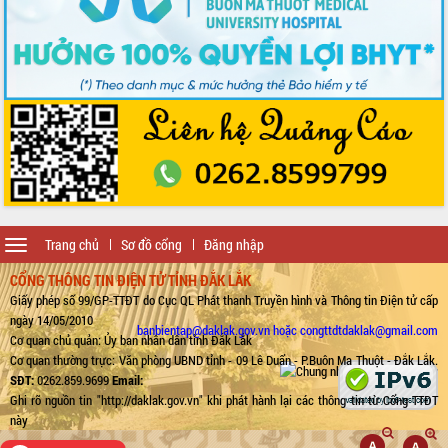
Toggle
Trang chủ
Sơ đồ cổng
Đăng nhập
navigation
CỔNG THÔNG TIN ĐIỆN TỬ TỈNH ĐẮK LẮK
Giấy phép số 99/GP-TTĐT do Cục QL Phát thanh Truyền hình và Thông tin Điện tử cấp
ngày 14/05/2010
banbientap@daklak.gov.vn hoặc congttdtdaklak@gmail.com
Cơ quan chủ quản: Ủy ban nhân dân tỉnh Đắk Lắk
Cơ quan thường trực: Văn phòng UBND tỉnh - 09 Lê Duẩn - P.Buôn Ma Thuột - Đắk Lắk.
SĐT:
0262.859.9699
Email:
Ghi rõ nguồn tin "http://daklak.gov.vn" khi phát hành lại các thông tin từ Cổng TTĐT
này