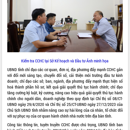
ĐIỂM TIN VĂN BẢN
QUY HOẠCH - KẾ HOẠCH
Kiểm tra CCHC tại Sở Kế hoạch và Đầu tư-Ảnh minh họa
UBND tỉnh chỉ đạo các cơ quan, đơn vị, địa phương đẩy mạnh CCHC gắn
với đổi mới sáng tạo, chuyển đổi số, cải thiện môi trường đầu tư kinh
doanh; chỉ đạo các sở, ban, ngành, địa phương đẩy mạnh thực hiện số
hoá thành phần hồ sơ, kết quả giải quyết thủ tục hành chính; chỉ đạo
tăng cường kỷ luật, kỷ cương, nâng cao hiệu quả giải quyết thủ tục hành
chính cho người dân, doanh nghiệp theo quy định tại Chỉ thị số 08/CT-
UBND ngày 29/4/2020 và Chỉ thị số 25/CT-UBND ngày 27/12/2023 của
Chủ tịch UBND tỉnh nhằm nâng cao sự hài lòng của cá nhân, tổ chức đối
với sự phục vụ của cơ quan hành chính nhà nước trên địa bàn tỉnh.
Công tác thông tin, tuyên truyền CCHC được chú trọng, UBND tỉnh ban