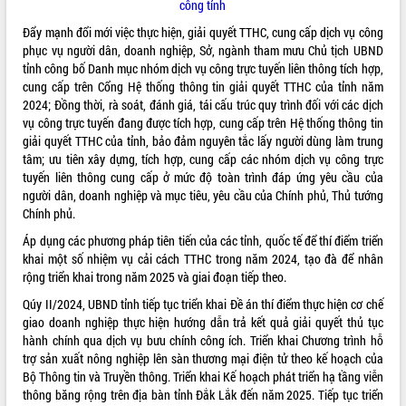
công tỉnh
Đẩy mạnh đổi mới việc thực hiện, giải quyết TTHC, cung cấp dịch vụ công
phục vụ người dân, doanh nghiệp, Sở, ngành tham mưu Chủ tịch UBND
tỉnh công bố Danh mục nhóm dịch vụ công trực tuyến liên thông tích hợp,
cung cấp trên Cổng Hệ thống thông tin giải quyết TTHC của tỉnh năm
2024; Đồng thời, rà soát, đánh giá, tái cấu trúc quy trình đối với các dịch
vụ công trực tuyến đang được tích hợp, cung cấp trên Hệ thống thông tin
giải quyết TTHC của tỉnh, bảo đảm nguyên tắc lấy người dùng làm trung
tâm; ưu tiên xây dựng, tích hợp, cung cấp các nhóm dịch vụ công trực
tuyến liên thông cung cấp ở mức độ toàn trình đáp ứng yêu cầu của
người dân, doanh nghiệp và mục tiêu, yêu cầu của Chính phủ, Thủ tướng
Chính phủ.
Áp dụng các phương pháp tiên tiến của các tỉnh, quốc tế để thí điểm triển
khai một số nhiệm vụ cải cách TTHC trong năm 2024, tạo đà để nhân
rộng triển khai trong năm 2025 và giai đoạn tiếp theo.
Qúy II/2024, UBND tỉnh tiếp tục triển khai Đề án thí điểm thực hiện cơ chế
giao doanh nghiệp thực hiện hướng dẫn trả kết quả giải quyết thủ tục
hành chính qua dịch vụ bưu chính công ích. Triển khai Chương trình hỗ
trợ sản xuất nông nghiệp lên sàn thương mại điện tử theo kế hoạch của
Bộ Thông tin và Truyền thông. Triển khai Kế hoạch phát triển hạ tầng viễn
thông băng rộng trên địa bàn tỉnh Đắk Lắk đến năm 2025. Tiếp tục triển