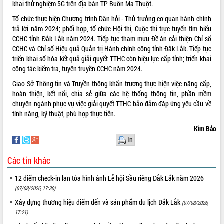
khai thử nghiệm 5G trên địa bàn TP Buôn Ma Thuột.
Tổ chức thực hiện Chương trình Dân hỏi - Thủ trưởng cơ quan hành chính
trả lời năm 2024; phối hợp, tổ chức Hội thi, Cuộc thi trực tuyến tìm hiểu
CCHC tỉnh Đắk Lắk năm 2024. Tiếp tục tham mưu Đề án cải thiện Chỉ số
CCHC và Chỉ số Hiệu quả Quản trị Hành chính công tỉnh Đắk Lắk. Tiếp tục
triển khai số hóa kết quả giải quyết TTHC còn hiệu lực cấp tỉnh; triển khai
công tác kiểm tra, tuyên truyền CCHC năm 2024.
Giao Sở Thông tin và Truyền thông khẩn trương thực hiện việc nâng cấp,
hoàn thiện, kết nối, chia sẻ giữa các hệ thống thông tin, phần mềm
chuyên ngành phục vụ việc giải quyết TTHC bảo đảm đáp ứng yêu cầu về
tính năng, kỹ thuật, phù hợp thực tiễn.
Kim Bảo
In
Các tin khác
12 điểm check-in lan tỏa hình ảnh Lễ hội Sầu riêng Đắk Lắk năm 2026
(07/08/2026, 17:30)
Xây dựng thương hiệu điểm đến và sản phẩm du lịch Đắk Lắk
(07/08/2026,
17:21)