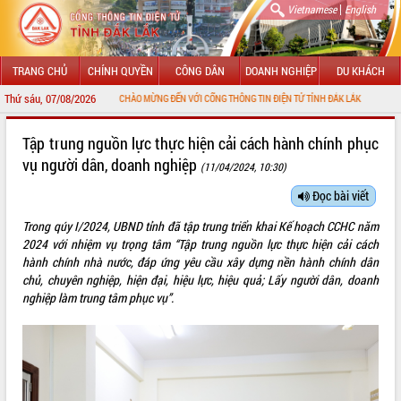
|
Vietnamese
English
TRANG CHỦ
CHÍNH QUYỀN
CÔNG DÂN
DOANH NGHIỆP
DU KHÁCH
Thứ sáu, 07/08/2026
CHÀO MỪNG ĐẾN VỚI CỔNG THÔNG TIN ĐIỆN TỬ TỈNH ĐẮK LẮK
GIỚI THIỆU
Tập trung nguồn lực thực hiện cải cách hành chính phục
vụ người dân, doanh nghiệp
(11/04/2024, 10:30)
LÃNH ĐẠO UBND TỈNH
Đọc bài viết
TIN TỨC SỰ KIỆN
Trong qúy I/2024, UBND tỉnh đã tập trung triển khai Kế hoạch CCHC năm
SỞ, BAN, NGÀNH
2024 với nhiệm vụ trọng tâm “Tập trung nguồn lực thực hiện cải cách
hành chính nhà nước, đáp ứng yêu cầu xây dựng nền hành chính dân
UBND CÁC XÃ, PHƯỜNG
chủ, chuyên nghiệp, hiện đại, hiệu lực, hiệu quả; Lấy người dân, doanh
nghiệp làm trung tâm phục vụ”.
THÔNG TIN CHỈ ĐẠO ĐIỀU HÀNH
HỆ THỐNG VĂN BẢN
VĂN BẢN HĐND TỈNH