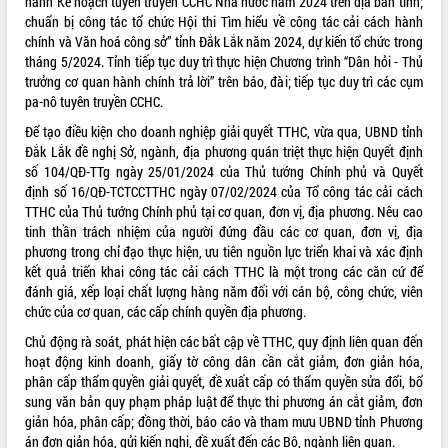
hành Kế hoạch tuyên truyền CCHC Nhà nước năm 2024 trên địa bàn tỉnh;
chuẩn bị công tác tổ chức Hội thi Tìm hiểu về công tác cải cách hành
VIDEO
chính và Văn hoá công sở” tỉnh Đắk Lắk năm 2024, dự kiến tổ chức trong
tháng 5/2024. Tỉnh tiếp tục duy trì thực hiện Chương trình “Dân hỏi - Thủ
Không có file video nào để phát.
trưởng cơ quan hành chính trả lời” trên báo, đài; tiếp tục duy trì các cụm
pa-nô tuyên truyền CCHC.
ALBUM ẢNH
Để tạo điều kiện cho doanh nghiệp giải quyết TTHC, vừa qua, UBND tỉnh
Đắk Lắk đề nghị Sở, ngành, địa phương quán triệt thực hiện Quyết định
số 104/QĐ-TTg ngày 25/01/2024 của Thủ tướng Chính phủ và Quyết
định số 16/QĐ-TCTCCTTHC ngày 07/02/2024 của Tổ công tác cải cách
TTHC của Thủ tướng Chính phủ tại cơ quan, đơn vị, địa phương. Nêu cao
tinh thần trách nhiệm của người đứng đầu các cơ quan, đơn vị, địa
phương trong chỉ đạo thực hiện, ưu tiên nguồn lực triển khai và xác định
kết quả triển khai công tác cải cách TTHC là một trong các căn cứ để
đánh giá, xếp loại chất lượng hàng năm đối với cán bộ, công chức, viên
LIÊN KẾT WEB
chức của cơ quan, các cấp chính quyền địa phương.
Chủ động rà soát, phát hiện các bất cập về TTHC, quy định liên quan đến
hoạt động kinh doanh, giấy tờ công dân cần cắt giảm, đơn giản hóa,
phân cấp thẩm quyền giải quyết, đề xuất cấp có thẩm quyền sửa đổi, bổ
sung văn bản quy phạm pháp luật để thực thi phương án cắt giảm, đơn
THỐNG KÊ TRUY CẬP
giản hóa, phân cấp; đồng thời, báo cáo và tham mưu UBND tỉnh Phương
Hôm nay:
8599
án đơn giản hóa, gửi kiến nghị, đề xuất đến các Bộ, ngành liên quan.