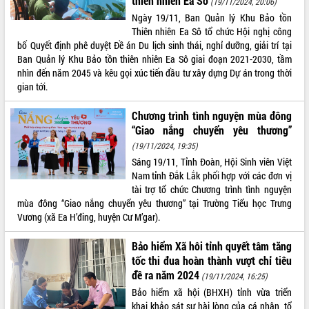
thiên nhiên Ea Sô
(19/11/2024, 20:06)
Ngày 19/11, Ban Quản lý Khu Bảo tồn
ĐIỂM TIN VĂN BẢN
Thiên nhiên Ea Sô tổ chức Hội nghị công
bố Quyết định phê duyệt Đề án Du lịch sinh thái, nghỉ dưỡng, giải trí tại
QUY HOẠCH - KẾ HOẠCH
Ban Quản lý Khu Bảo tồn thiên nhiên Ea Sô giai đoạn 2021-2030, tầm
nhìn đến năm 2045 và kêu gọi xúc tiến đầu tư xây dựng Dự án trong thời
gian tới.
Chương trình tình nguyện mùa đông
“Giao nắng chuyển yêu thương”
(19/11/2024, 19:35)
Sáng 19/11, Tỉnh Đoàn, Hội Sinh viên Việt
Nam tỉnh Đắk Lắk phối hợp với các đơn vị
tài trợ tổ chức Chương trình tình nguyện
mùa đông “Giao nắng chuyển yêu thương” tại Trường Tiểu học Trưng
Vương (xã Ea H’đing, huyện Cư M’gar).
Bảo hiểm Xã hôi tỉnh quyết tâm tăng
tốc thi đua hoàn thành vượt chỉ tiêu
đề ra năm 2024
(19/11/2024, 16:25)
Bảo hiểm xã hội (BHXH) tỉnh vừa triển
khai khảo sát sự hài lòng của cá nhân, tổ