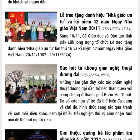
du khách và người dân.
Tất cả:
65991005
Lễ trao tặng danh hiệu “Nhà giáo ưu
tú” và kỷ niệm 42 năm Ngày Nhà
giáo Việt Nam 20/11
(18/11/2024, 13:34)
Sáng 18/11, Sở Giáo dục và Đào tạo tỉnh
Đắk Lắk long trọng tổ chức Lễ trao tặng
danh hiệu “Nhà giáo ưu tú” lần thứ 16 và kỷ niệm 42 năm Ngày Nhà giáo
Việt Nam (20/11/1982 - 20/11/2024).
Sức hút từ không gian nghệ thuật
đương đại
(18/11/2024, 08:00)
Những năm gần đây, các tác phẩm nghệ
thuật đương đại dần trở nên thân quen với
công chúng ở thành phố Buôn Ma Thuột.
Đa số các họa sĩ trẻ đã thể hiện đa dạng
về chủ đề, hình thức sáng tác qua tranh
vẽ, sơn mài, điêu khắc…đem lại nhiều trải nghiệm thú vị, cảm nhận tươi
mới để thú hút người xem.
Giới thiệu, quảng bá tác phẩm âm
nhạc kỳ 4, năm 2024
(16/11/2024, 22:19)