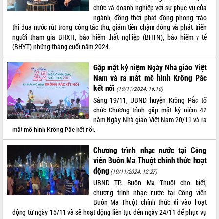
chức và doanh nghiệp với sự phục vụ của
VIDEO
ngành, đồng thời phát động phong trào
thi đua nước rút trong công tác thu, giảm tiền chậm đóng và phát triển
Không có file video nào để phát.
người tham gia BHXH, bảo hiểm thất nghiệp (BHTN), bảo hiểm y tế
(BHYT) những tháng cuối năm 2024.
ALBUM ẢNH
Gặp mặt kỷ niệm Ngày Nhà giáo Việt
Nam và ra mắt mô hình Krông Pắc
kết nối
(19/11/2024, 16:10)
Sáng 19/11, UBND huyện Krông Pắc tổ
chức Chương trình gặp mặt kỷ niệm 42
năm Ngày Nhà giáo Việt Nam 20/11 và ra
mắt mô hình Krông Pắc kết nối.
Chương trình nhạc nước tại Công
LIÊN KẾT WEB
viên Buôn Ma Thuột chính thức hoạt
động
(19/11/2024, 12:27)
UBND TP. Buôn Ma Thuột cho biết,
chương trình nhạc nước tại Công viên
THỐNG KÊ TRUY CẬP
Buôn Ma Thuột chính thức đi vào hoạt
động từ ngày 15/11 và sẽ hoạt động liên tục đến ngày 24/11 để phục vụ
Hôm nay:
14863