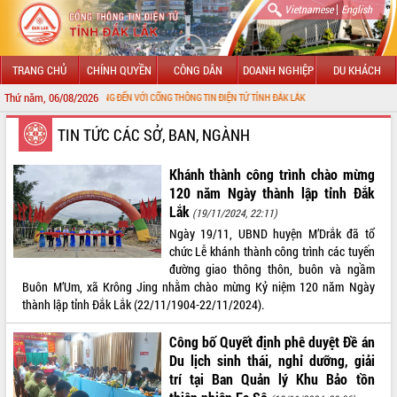
|
Vietnamese
English
TRANG CHỦ
CHÍNH QUYỀN
CÔNG DÂN
DOANH NGHIỆP
DU KHÁCH
Thứ năm, 06/08/2026
CHÀO MỪNG ĐẾN VỚI CỔNG THÔNG TIN ĐIỆN TỬ TỈNH ĐẮK LẮK
GIỚI THIỆU
TIN TỨC CÁC SỞ, BAN, NGÀNH
LÃNH ĐẠO UBND TỈNH
Khánh thành công trình chào mừng
120 năm Ngày thành lập tỉnh Đắk
TIN TỨC SỰ KIỆN
Lắk
(19/11/2024, 22:11)
Ngày 19/11, UBND huyện M’Drắk đã tổ
SỞ, BAN, NGÀNH
chức Lễ khánh thành công trình các tuyến
đường giao thông thôn, buôn và ngầm
UBND CÁC XÃ, PHƯỜNG
Buôn M’Um, xã Krông Jing nhằm chào mừng Kỷ niệm 120 năm Ngày
thành lập tỉnh Đắk Lắk (22/11/1904-22/11/2024).
THÔNG TIN CHỈ ĐẠO ĐIỀU HÀNH
Công bố Quyết định phê duyệt Đề án
HỆ THỐNG VĂN BẢN
Du lịch sinh thái, nghỉ dưỡng, giải
trí tại Ban Quản lý Khu Bảo tồn
VĂN BẢN HĐND TỈNH