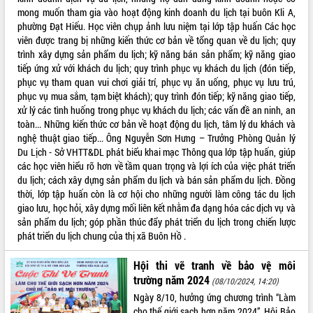
mong muốn tham gia vào hoạt động kinh doanh du lịch tại buôn Kli A,
ĐIỂM TIN VĂN BẢN
phường Đạt Hiếu. Học viên chụp ảnh lưu niệm tại lớp tập huấn Các học
viên được trang bị những kiến thức cơ bản về tổng quan về du lịch; quy
QUY HOẠCH - KẾ HOẠCH
trình xây dựng sản phẩm du lịch; kỹ năng bán sản phẩm; kỹ năng giao
tiếp ứng xử với khách du lịch; quy trình phục vụ khách du lịch (đón tiếp,
phục vụ tham quan vui chơi giải trí, phục vụ ăn uống, phục vụ lưu trú,
phục vụ mua sắm, tạm biệt khách); quy trình đón tiếp; kỹ năng giao tiếp,
xử lý các tình huống trong phục vụ khách du lịch; các vấn đề an ninh, an
toàn... Những kiến thức cơ bản về hoạt động du lịch, tâm lý du khách và
nghệ thuật giao tiếp... Ông Nguyễn Sơn Hưng – Trưởng Phòng Quản lý
Du Lịch - Sở VHTT&DL phát biểu khai mạc Thông qua lớp tập huấn, giúp
các học viên hiểu rõ hơn về tầm quan trọng và lợi ích của việc phát triển
du lịch; cách xây dựng sản phẩm du lịch và bán sản phẩm du lịch. Đồng
thời, lớp tập huấn còn là cơ hội cho những người làm công tác du lịch
giao lưu, học hỏi, xây dựng mối liên kết nhằm đa dạng hóa các dịch vụ và
sản phẩm du lịch; góp phần thúc đẩy phát triển du lịch trong chiến lược
phát triển du lịch chung của thị xã Buôn Hồ .
Hội thi vẽ tranh về bảo vệ môi
trường năm 2024
(08/10/2024, 14:20)
Ngày 8/10, hưởng ứng chương trình “Làm
cho thế giới sạch hơn năm 2024”, Hội Bảo