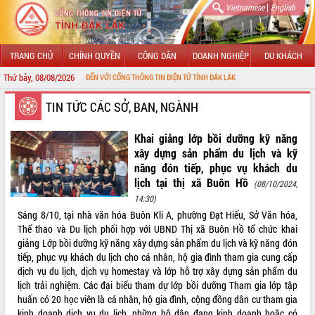
|
Vietnamese
English
TRANG CHỦ
CHÍNH QUYỀN
CÔNG DÂN
DOANH NGHIỆP
DU KHÁCH
Thứ bảy, 08/08/2026
CHÀO MỪNG ĐẾN VỚI CỔNG THÔNG TIN ĐIỆN TỬ TỈNH ĐẮK LẮK
GIỚI THIỆU
TIN TỨC CÁC SỞ, BAN, NGÀNH
LÃNH ĐẠO UBND TỈNH
Khai giảng lớp bồi dưỡng kỹ năng
xây dựng sản phẩm du lịch và kỹ
TIN TỨC SỰ KIỆN
năng đón tiếp, phục vụ khách du
lịch tại thị xã Buôn Hồ
(08/10/2024,
SỞ, BAN, NGÀNH
14:30)
Sáng 8/10, tại nhà văn hóa Buôn Kli A, phường Đạt Hiếu, Sở Văn hóa,
UBND CÁC XÃ, PHƯỜNG
Thể thao và Du lịch phối hợp với UBND Thị xã Buôn Hồ tổ chức khai
giảng Lớp bồi dưỡng kỹ năng xây dựng sản phẩm du lịch và kỹ năng đón
THÔNG TIN CHỈ ĐẠO ĐIỀU HÀNH
tiếp, phục vụ khách du lịch cho cá nhân, hộ gia đình tham gia cung cấp
dịch vụ du lịch, dịch vụ homestay và lớp hỗ trợ xây dựng sản phẩm du
HỆ THỐNG VĂN BẢN
lịch trải nghiệm. Các đại biểu tham dự lớp bồi dưỡng Tham gia lớp tập
huấn có 20 học viên là cá nhân, hộ gia đình, cộng đồng dân cư tham gia
VĂN BẢN HĐND TỈNH
kinh doanh dịch vụ du lịch, những hộ dân đang kinh doanh hoặc có