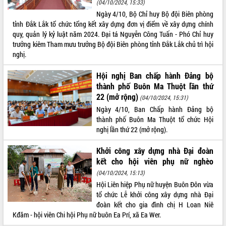
(04/10/2024, 15:33)
Ngày 4/10, Bộ Chỉ huy Bộ đội Biên phòng
tỉnh Đắk Lắk tổ chức tổng kết xây dựng đơn vị điểm về xây dựng chính
quy, quản lý kỷ luật năm 2024. Đại tá Nguyễn Công Tuấn - Phó Chỉ huy
trưởng kiêm Tham mưu trưởng Bộ đội Biên phòng tỉnh Đắk Lắk chủ trì hội
nghị.
Hội nghị Ban chấp hành Đảng bộ
thành phố Buôn Ma Thuột lần thứ
22 (mở rộng)
(04/10/2024, 15:31)
Ngày 4/10, Ban Chấp hành Đảng bộ
thành phố Buôn Ma Thuột tổ chức Hội
nghị lần thứ 22 (mở rộng).
Khởi công xây dựng nhà Đại đoàn
kết cho hội viên phụ nữ nghèo
(04/10/2024, 15:13)
Hội Liên hiệp Phụ nữ huyện Buôn Đôn vừa
tổ chức Lễ khởi công xây dựng nhà Đại
đoàn kết cho gia đình chị H Loan Niê
Kđăm - hội viên Chi hội Phụ nữ buôn Ea Prí, xã Ea Wer.