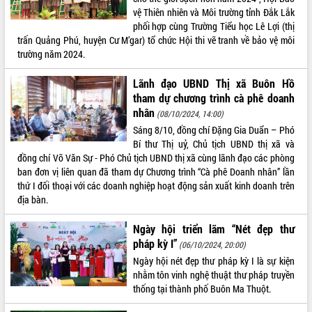
vệ Thiên nhiên và Môi trường tỉnh Đắk Lắk
VIDEO
phối hợp cùng Trường Tiểu học Lê Lợi (thị
trấn Quảng Phú, huyện Cư M’gar) tổ chức Hội thi vẽ tranh về bảo vệ môi
Không có file video nào để phát.
trường năm 2024.
ALBUM ẢNH
Lãnh đạo UBND Thị xã Buôn Hồ
tham dự chương trình cà phê doanh
nhân
(08/10/2024, 14:00)
Sáng 8/10, đồng chí Đặng Gia Duẩn – Phó
Bí thư Thị uỷ, Chủ tịch UBND thị xã và
đồng chí Võ Văn Sự - Phó Chủ tịch UBND thị xã cùng lãnh đạo các phòng
ban đơn vị liên quan đã tham dự Chương trình “Cà phê Doanh nhân” lần
thứ I đối thoại với các doanh nghiệp hoạt động sản xuất kinh doanh trên
địa bàn.
LIÊN KẾT WEB
Ngày hội triển lãm “Nét đẹp thư
pháp kỳ I”
(06/10/2024, 20:00)
Ngày hội nét đẹp thư pháp kỳ I là sự kiện
nhằm tôn vinh nghệ thuật thư pháp truyền
THỐNG KÊ TRUY CẬP
thống tại thành phố Buôn Ma Thuột.
Hôm nay:
29851