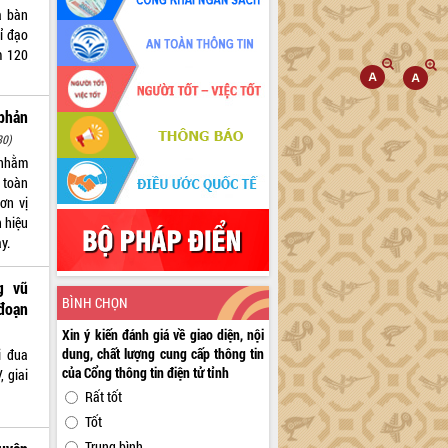
à bàn
ỉ đạo
m 120
phản
30)
 nhằm
n toàn
ơn vị
n hiệu
y.
g vũ
BÌNH CHỌN
đoạn
Xin ý kiến đánh giá về giao diện, nội
dung, chất lượng cung cấp thông tin
i đua
của Cổng thông tin điện tử tỉnh
, giai
Rất tốt
Tốt
Trung bình