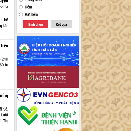
uyện
Kém
/2024,
Rất kém
ng bố
Bình chọn
Kết quả
g tác
trên
o 24K
360 từ
hống
ới Sở,
 Luật
ô Thị