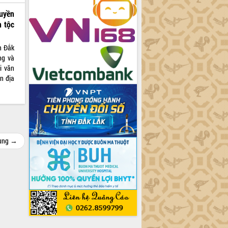
ruyền
 tộc
h Đắk
ng và
i văn
n địa
cùng →