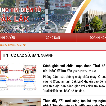
ÍNH QUYỀN
CÔNG DÂN
DOANH NGH
 ĐẮK LẮK
TIN TỨC CÁC SỞ, BAN, NGÀNH
Cảnh giác với chiêu mạo danh “Trại hè 
cứu hỏa” để lừa đảo
(30/05/2024, 15:15)
Phòng Cảnh sát phòng cháy chữa cháy và cứ
cứu hộ (Công an tỉnh Đắk Lắk) khuyến cáo đến 
dân trên địa bàn cảnh giác với chiêu trò mạo
“Trại hè lính cứu hỏa” để lừa đảo.
Thúc dẩy đổi mới sáng tạo hỗ trợ ngàn
phê ở Tây Nguyên phát triển xanh và bền