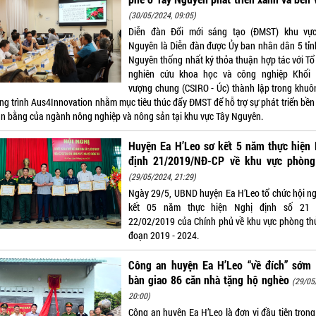
(30/05/2024, 09:05)
Diễn đàn Đổi mới sáng tạo (ĐMST) khu vự
Nguyên là Diễn đàn được Ủy ban nhân dân 5 tỉn
Nguyên thống nhất ký thỏa thuận hợp tác với Tổ
nghiên cứu khoa học và công nghiệp Khối 
vượng chung (CSIRO - Úc) thành lập trong khuô
ng trình Aus4Innovation nhằm mục tiêu thúc đẩy ĐMST để hỗ trợ sự phát triển bền
ân bằng của ngành nông nghiệp và nông sản tại khu vực Tây Nguyên.
Huyện Ea H’Leo sơ kết 5 năm thực hiện 
định 21/2019/NĐ-CP về khu vực phòng
(29/05/2024, 21:29)
Ngày 29/5, UBND huyện Ea H’Leo tổ chức hội ng
kết 05 năm thực hiện Nghị định số 21 
22/02/2019 của Chính phủ về khu vực phòng thủ
đoạn 2019 - 2024.
Công an huyện Ea H’Leo “về đích” sớm 
bàn giao 86 căn nhà tặng hộ nghèo
(29/05
20:00)
Công an huyện Ea H’Leo là đơn vị đầu tiên trong