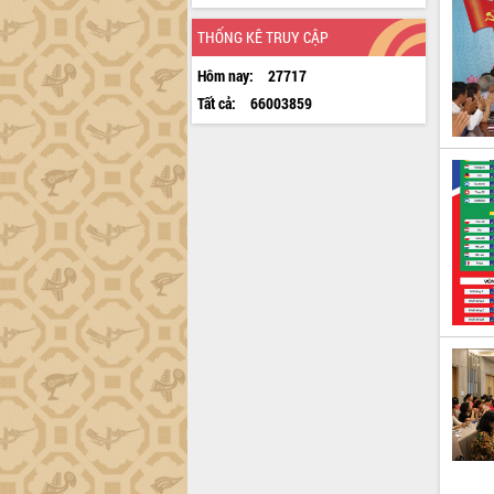
THỐNG KÊ TRUY CẬP
Hôm nay:
27717
Tất cả:
66003859