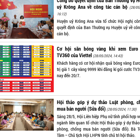
Công bố quyết định của Ban Thường vụ H
uỷ Krông Ana về công tác cán bộ
(28/05
16:12)
Huyện uỷ Krông Ana vừa tổ chức Hội nghị cô
quyết định của Ban Thường vụ Huyện uỷ về côn
cán bộ.
Cơ hội săn bóng vàng khi xem Euro 
TV360 của Viettel
(28/05/2024, 14:43)
Khách hàng có cơ hội nhận quả bóng vàng Eur
trị giá 1 cây vàng 9999 khi đăng kí gói cước TV
nay đến 20/7.
Hội thảo góp ý dự thảo Luật phòng, c
mua bán người (Sửa đổi)
(28/05/2024, 11:30)
Sáng 28/5, Hội Liên hiệp Phụ nữ tỉnh phối hợp v
ngành liên quan tổ chức Hội thảo góp ý dự thảo
phòng, chống mua bán người (Sửa đổi). Bà T
Tâm – Chủ tịch Hội LHPN tỉnh chủ trì hội thảo.