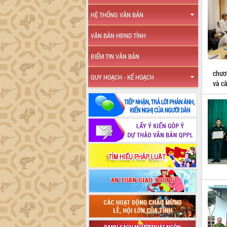
HỆ THỐNG VĂN BẢN
VĂN BẢN HĐND TỈNH
ĐIỂM TIN VĂN BẢN
chươ
QUY HOẠCH - KẾ HOẠCH
và c