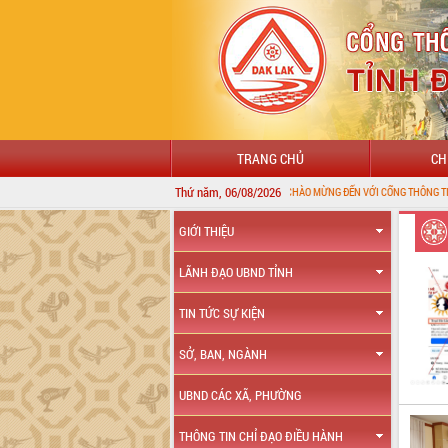
TRANG CHỦ
CH
Thứ năm, 06/08/2026
CHÀO MỪNG ĐẾN VỚI CỔNG THÔNG TIN ĐIỆN TỬ TỈNH
GIỚI THIỆU
LÃNH ĐẠO UBND TỈNH
TIN TỨC SỰ KIỆN
SỞ, BAN, NGÀNH
UBND CÁC XÃ, PHƯỜNG
THÔNG TIN CHỈ ĐẠO ĐIỀU HÀNH