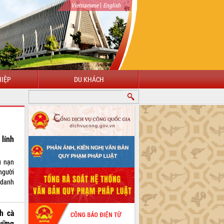
|
Vietnamese
English
IỆP
DU KHÁCH
lính
u nạn
người
 danh
h cà
 vững