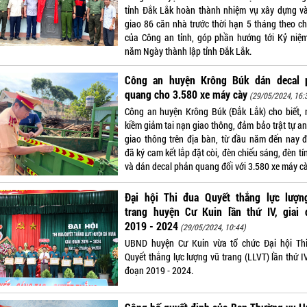
tỉnh Đắk Lắk hoàn thành nhiệm vụ xây dựng v
giao 86 căn nhà trước thời hạn 5 tháng theo ch
của Công an tỉnh, góp phần hướng tới Kỷ niệ
năm Ngày thành lập tỉnh Đắk Lắk.
Công an huyện Krông Búk dán decal 
quang cho 3.580 xe máy cày
(29/05/2024, 16:
Công an huyện Krông Búk (Đắk Lắk) cho biết,
kiềm giảm tai nạn giao thông, đảm bảo trật tự a
giao thông trên địa bàn, từ đầu năm đến nay đ
đã ký cam kết lắp đặt còi, đèn chiếu sáng, đèn tí
và dán decal phản quang đối với 3.580 xe máy cà
Đại hội Thi đua Quyết thắng lực lượn
trang huyện Cư Kuin lần thứ IV, giai 
2019 - 2024
(29/05/2024, 10:44)
UBND huyện Cư Kuin vừa tổ chức Đại hội Th
Quyết thắng lực lượng vũ trang (LLVT) lần thứ IV
đoạn 2019 - 2024.