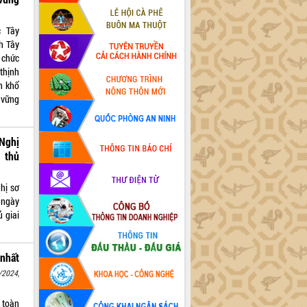
c Tây
h Tây
 chức
thịnh
n khổ
 vững
Nghị
 thủ
hị sơ
ngày
 giai
nhất
/2024,
 toàn