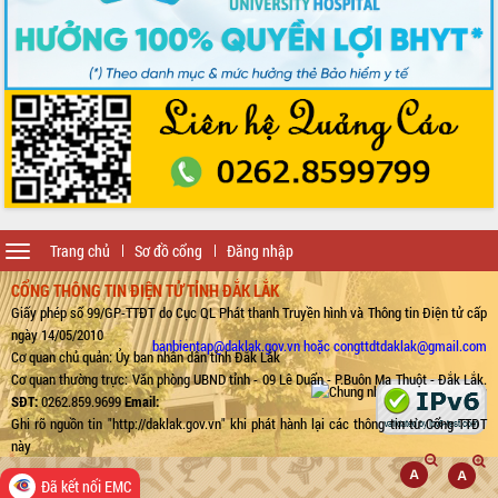
Toggle
Trang chủ
Sơ đồ cổng
Đăng nhập
navigation
CỔNG THÔNG TIN ĐIỆN TỬ TỈNH ĐẮK LẮK
Giấy phép số 99/GP-TTĐT do Cục QL Phát thanh Truyền hình và Thông tin Điện tử cấp
ngày 14/05/2010
banbientap@daklak.gov.vn hoặc congttdtdaklak@gmail.com
Cơ quan chủ quản: Ủy ban nhân dân tỉnh Đắk Lắk
Cơ quan thường trực: Văn phòng UBND tỉnh - 09 Lê Duẩn - P.Buôn Ma Thuột - Đắk Lắk.
SĐT:
0262.859.9699
Email:
Ghi rõ nguồn tin "http://daklak.gov.vn" khi phát hành lại các thông tin từ Cổng TTĐT
này
Đã kết nối EMC