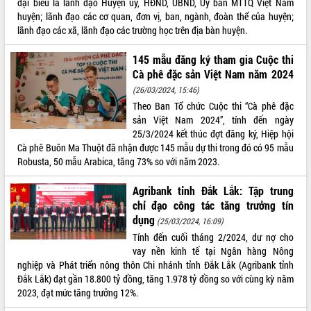
đại biểu là lãnh đạo Huyện uỷ, HĐND, UBND, Ủy ban MTTQ Việt Nam
huyện; lãnh đạo các cơ quan, đơn vị, ban, ngành, đoàn thể của huyện;
ĐIỂM TIN VĂN BẢN
lãnh đạo các xã, lãnh đạo các trường học trên địa bàn huyện.
QUY HOẠCH - KẾ HOẠCH
145 mẫu đăng ký tham gia Cuộc thi
Cà phê đặc sản Việt Nam năm 2024
(26/03/2024, 15:46)
Theo Ban Tổ chức Cuộc thi “Cà phê đặc
sản Việt Nam 2024”, tính đến ngày
25/3/2024 kết thúc đợt đăng ký, Hiệp hội
Cà phê Buôn Ma Thuột đã nhận được 145 mẫu dự thi trong đó có 95 mẫu
Robusta, 50 mẫu Arabica, tăng 73% so với năm 2023.
Agribank tỉnh Đắk Lắk: Tập trung
chỉ đạo công tác tăng trưởng tín
dụng
(25/03/2024, 16:09)
Tính đến cuối tháng 2/2024, dư nợ cho
vay nền kinh tế tại Ngân hàng Nông
nghiệp và Phát triển nông thôn Chi nhánh tỉnh Đắk Lắk (Agribank tỉnh
Đắk Lắk) đạt gần 18.800 tỷ đồng, tăng 1.978 tỷ đồng so với cùng kỳ năm
2023, đạt mức tăng trưởng 12%.