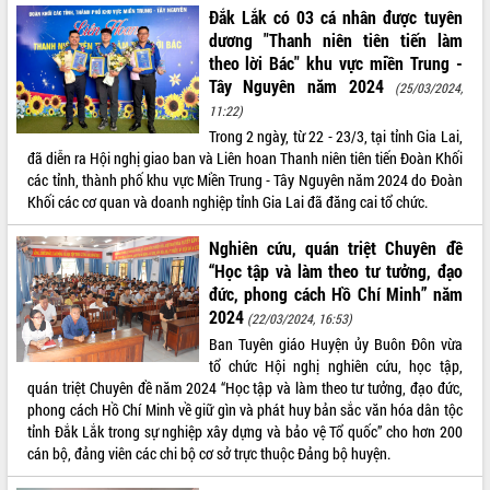
Đắk Lắk có 03 cá nhân được tuyên
VIDEO
dương "Thanh niên tiên tiến làm
theo lời Bác" khu vực miền Trung -
Không có file video nào để phát.
Tây Nguyên năm 2024
(25/03/2024,
11:22)
ALBUM ẢNH
Trong 2 ngày, từ 22 - 23/3, tại tỉnh Gia Lai,
đã diễn ra Hội nghị giao ban và Liên hoan Thanh niên tiên tiến Đoàn Khối
các tỉnh, thành phố khu vực Miền Trung - Tây Nguyên năm 2024 do Đoàn
Khối các cơ quan và doanh nghiệp tỉnh Gia Lai đã đăng cai tổ chức.
Nghiên cứu, quán triệt Chuyên đề
“Học tập và làm theo tư tưởng, đạo
đức, phong cách Hồ Chí Minh” năm
2024
(22/03/2024, 16:53)
LIÊN KẾT WEB
Ban Tuyên giáo Huyện ủy Buôn Đôn vừa
tổ chức Hội nghị nghiên cứu, học tập,
quán triệt Chuyên đề năm 2024 “Học tập và làm theo tư tưởng, đạo đức,
phong cách Hồ Chí Minh về giữ gìn và phát huy bản sắc văn hóa dân tộc
tỉnh Đắk Lắk trong sự nghiệp xây dựng và bảo vệ Tổ quốc” cho hơn 200
THỐNG KÊ TRUY CẬP
cán bộ, đảng viên các chi bộ cơ sở trực thuộc Đảng bộ huyện.
Hôm nay:
4363