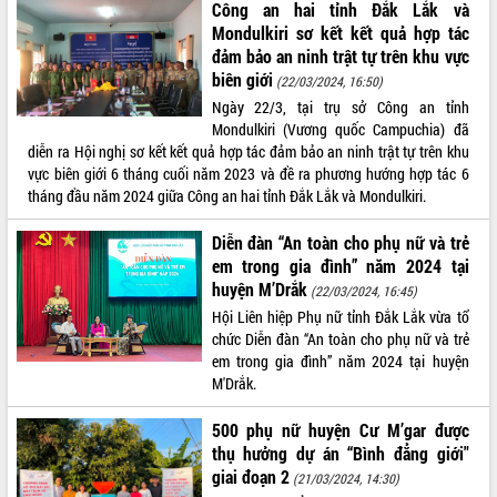
Công an hai tỉnh Đắk Lắk và
Tất cả:
66049686
Mondulkiri sơ kết kết quả hợp tác
đảm bảo an ninh trật tự trên khu vực
biên giới
(22/03/2024, 16:50)
Ngày 22/3, tại trụ sở Công an tỉnh
Mondulkiri (Vương quốc Campuchia) đã
diễn ra Hội nghị sơ kết kết quả hợp tác đảm bảo an ninh trật tự trên khu
vực biên giới 6 tháng cuối năm 2023 và đề ra phương hướng hợp tác 6
tháng đầu năm 2024 giữa Công an hai tỉnh Đắk Lắk và Mondulkiri.
Diễn đàn “An toàn cho phụ nữ và trẻ
em trong gia đình” năm 2024 tại
huyện M’Drắk
(22/03/2024, 16:45)
Hội Liên hiệp Phụ nữ tỉnh Đắk Lắk vừa tổ
chức Diễn đàn “An toàn cho phụ nữ và trẻ
em trong gia đình” năm 2024 tại huyện
M'Drắk.
500 phụ nữ huyện Cư M’gar được
thụ hưởng dự án “Bình đẳng giới"
giai đoạn 2
(21/03/2024, 14:30)