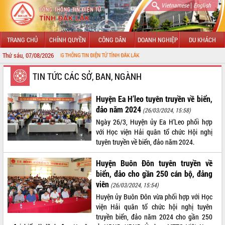
|
Vietnamese
English
TRANG CHỦ
CHÍNH QUYỀN
CÔNG DÂN
DOANH NGHIỆP
DU KHÁCH
Thứ sáu, 07/08/2026
ĐẾN VỚI CỔNG THÔNG TIN ĐIỆN TỬ TỈNH ĐẮK LẮK
GIỚI THIỆU
TIN TỨC CÁC SỞ, BAN, NGÀNH
LÃNH ĐẠO UBND TỈNH
Huyện Ea H’leo tuyên truyền về biển,
đảo năm 2024
(26/03/2024, 15:58)
TIN TỨC SỰ KIỆN
Ngày 26/3, Huyện ủy Ea H’Leo phối hợp
với Học viện Hải quân tổ chức Hội nghị
SỞ, BAN, NGÀNH
tuyên truyền về biển, đảo năm 2024.
UBND CÁC XÃ, PHƯỜNG
Huyện Buôn Đôn tuyên truyền về
biển, đảo cho gần 250 cán bộ, đảng
THÔNG TIN CHỈ ĐẠO ĐIỀU HÀNH
viên
(26/03/2024, 15:54)
Huyện ủy Buôn Đôn vừa phối hợp với Học
HỆ THỐNG VĂN BẢN
viện Hải quân tổ chức hội nghị tuyên
truyền biển, đảo năm 2024 cho gần 250
VĂN BẢN HĐND TỈNH