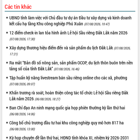
Các tin khác
UBND tỉnh làm việc với Chủ đầu tư dự án Đầu tư xây dựng và kinh doanh
kết cấu hạ tầng Khu công nghiệp Phú Xuân
(07/08/2026, 19:47)
12 điểm check-in lan tỏa hình ảnh Lễ hội Sầu riêng Đắk Lắk năm 2026
(07/08/2026, 17:30)
Xây dựng thương hiệu điểm đến và sản phẩm du lịch Đắk Lắk
(07/08/2026,
17:21)
Ra mắt “Bản đồ số nông sản, sản phẩm OCOP, du lịch thôn buôn trên nền
tảng số của tỉnh Đắk Lắk”
(07/08/2026, 16:46)
Tập huấn kỹ năng livestream bán sầu riêng online cho các xã, phường
(07/08/2026, 09:07)
Khẩn trương rà soát, hoàn thiện công tác tổ chức Lễ hội Sầu riêng Đắk
Lắk năm 2026
(06/08/2026, 18:27)
Ban Chỉ đạo An ninh mạng quốc gia họp phiên thường kỳ lần thứ hai
(06/08/2026, 14:06)
Công bố chủ trương đầu tư hai khu công nghiệp quy mô hơn 817 ha
(06/08/2026, 13:00)
Kỳ họp chuyên đề lần thứ hai, HĐND tỉnh khóa XI, nhiệm kỳ 2026-2031