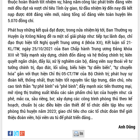
thuộc hoàn thành tốt nhiệm vụ; hằng năm công tác phát triển đảng viên
Tất cả:
66054660
mới đều đạt và vượt chỉ tiêu Tỉnh ủy giao, từ đầu nhiệm kỳ đến nay đã kết
nạp được 408 đảng viên mới, nâng tổng số đảng viên toàn huyện lên
5.070 đồng chí.
Phát huy những kết quả đạt được, trong nửa nhiệm kỳ tới, Ban Thường vụ
Huyện ủy Krông Năng đề ra một số giải pháp như: tiếp tục lãnh đạo, chỉ
đạo thực hiện tốt Nghị quyết Trung ương 4 (khóa XII), Kết luận số 21-
KL/TW, ngày 25/10/2021 của Ban Chấp hành Trung ương Đảng khóa
XIII về “Đẩy mạnh xây dựng, chỉnh đốn đảng và hệ thống chính trị; kiên
quyết ngăn chặn, đẩy lùi, xử lý nghiêm cán bộ, đảng viên suy thoái về tư
tưởng chính trị, đạo đức, lối sống, biểu hiện “tự diễn biến”, “tự chuyển
hóa” gắn với thực hiện Chỉ thị 05-CT/TW của Bộ Chính trị; phát huy sự
đoàn kết, thống nhất, thực hiện tốt nguyên tắc tập trung, dân chủ, nêu
cao tinh thần “tự phê bình” và “phê bình”; đẩy mạnh xúc tiến thương mại,
mở rộng thị trường xuất khẩu các sản phẩm chủ lực của huyện như: cà
phê, mắc ca, sầu riêng, bơ; xây dựng các công trình phòng thủ theo kế
hoạch, chuẩn bị các điều kiện cần thiết để tổ chức diễn tập khu vực
phòng thủ huyện năm 2023; giao chỉ tiêu cho các tổ chức đoàn thể giới
thiệu đoàn viên, hội viên ưu tú để phát triển đảng…
Anh Dũng
In