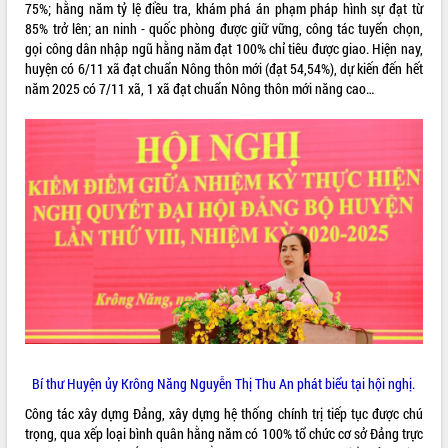
75%; hằng năm tỷ lệ điều tra, khám phá án phạm pháp hình sự đạt từ
VIDEO
85% trở lên; an ninh - quốc phòng được giữ vững, công tác tuyển chọn,
gọi công dân nhập ngũ hằng năm đạt 100% chỉ tiêu được giao. Hiện nay,
Không có file video nào để phát.
huyện có 6/11 xã đạt chuẩn Nông thôn mới (đạt 54,54%), dự kiến đến hết
năm 2025 có 7/11 xã, 1 xã đạt chuẩn Nông thôn mới năng cao…
ALBUM ẢNH
LIÊN KẾT WEB
Bí thư Huyện ủy Krông Năng Nguyễn Thị Thu An phát biểu tại hội nghị.
THỐNG KÊ TRUY CẬP
Công tác xây dựng Đảng, xây dựng hệ thống chính trị tiếp tục được chú
trọng, qua xếp loại bình quân hằng năm có 100% tổ chức cơ sở Đảng trực
Hôm nay:
9337