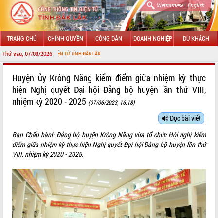
|
Vietnamese
English
TRANG CHỦ
CHÍNH QUYỀN
CÔNG DÂN
DOANH NGHIỆP
DU KHÁCH
Thứ sáu, 07/08/2026
NG TIN ĐIỆN TỬ TỈNH ĐẮK LẮK
GIỚI THIỆU
Huyện ủy Krông Năng kiểm điểm giữa nhiệm kỳ thực
hiện Nghị quyết Đại hội Đảng bộ huyện lần thứ VIII,
LÃNH ĐẠO UBND TỈNH
nhiệm kỳ 2020 - 2025
(07/06/2023, 16:18)
TIN TỨC SỰ KIỆN
Đọc bài viết
SỞ, BAN, NGÀNH
Ban Chấp hành Đảng bộ huyện Krông Năng vừa tổ chức Hội nghị kiểm
điểm giữa nhiệm kỳ thực hiện Nghị quyết Đại hội Đảng bộ huyện lần thứ
UBND CÁC XÃ, PHƯỜNG
VIII, nhiệm kỳ 2020 - 2025.
THÔNG TIN CHỈ ĐẠO ĐIỀU HÀNH
HỆ THỐNG VĂN BẢN
VĂN BẢN HĐND TỈNH