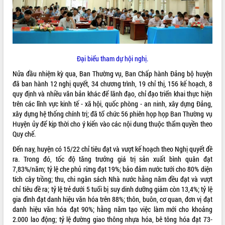
ĐIỂM TIN VĂN BẢN
QUY HOẠCH - KẾ HOẠCH
Đại biểu tham dự hội nghị.
Nửa đầu nhiệm kỳ qua, Ban Thường vụ, Ban Chấp hành Đảng bộ huyện
đã ban hành 12 nghị quyết, 34 chương trình, 19 chỉ thị, 156 kế hoạch, 8
quy định và nhiều văn bản khác để lãnh đạo, chỉ đạo triển khai thực hiện
trên các lĩnh vực kinh tế - xã hội, quốc phòng - an ninh, xây dựng Đảng,
xây dựng hệ thống chính trị; đã tổ chức 56 phiên họp họp Ban Thường vụ
Huyện ủy để kịp thời cho ý kiến vào các nội dung thuộc thẩm quyền theo
Quy chế.
Đến nay, huyện có 15/22 chỉ tiêu đạt và vượt kế hoạch theo Nghị quyết đề
ra. Trong đó, tốc độ tăng trưởng giá trị sản xuất bình quân đạt
7,83%/năm; tỷ lệ che phủ rừng đạt 19%; bảo đảm nước tưới cho 80% diện
tích cây trồng; thu, chi ngân sách Nhà nước hằng năm đều đạt và vượt
chỉ tiêu đề ra; tỷ lệ trẻ dưới 5 tuổi bị suy dinh dưỡng giảm còn 13,4%; tỷ lệ
gia đình đạt danh hiệu văn hóa trên 88%; thôn, buôn, cơ quan, đơn vị đạt
danh hiệu văn hóa đạt 90%; hằng năm tạo việc làm mới cho khoảng
2.000 lao động; tỷ lệ đường giao thông nhựa hóa, bê tông hóa đạt 73-