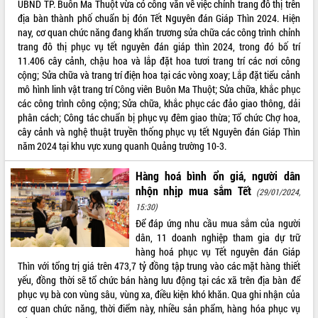
UBND TP. Buôn Ma Thuột vừa có công văn về việc chỉnh trang đô thị trên
địa bàn thành phố chuẩn bị đón Tết Nguyên đán Giáp Thìn 2024. Hiện
ĐIỂM TIN VĂN BẢN
nay, cơ quan chức năng đang khẩn trương sửa chữa các công trình chỉnh
trang đô thị phục vụ tết nguyên đán giáp thìn 2024, trong đó bố trí
QUY HOẠCH - KẾ HOẠCH
11.406 cây cảnh, chậu hoa và lắp đặt hoa tươi trang trí các nơi công
cộng; Sửa chữa và trang trí điện hoa tại các vòng xoay; Lắp đặt tiểu cảnh
mô hình linh vật trang trí Công viên Buôn Ma Thuột; Sửa chữa, khắc phục
các công trình công cộng; Sửa chữa, khắc phục các đảo giao thông, dải
phân cách; Công tác chuẩn bị phục vụ đêm giao thừa; Tổ chức Chợ hoa,
cây cảnh và nghệ thuật truyền thống phục vụ tết Nguyên đán Giáp Thìn
năm 2024 tại khu vực xung quanh Quảng trường 10-3.
Hàng hoá bình ổn giá, người dân
nhộn nhịp mua sắm Tết
(29/01/2024,
15:30)
Để đáp ứng nhu cầu mua sắm của người
dân, 11 doanh nghiệp tham gia dự trữ
hàng hoá phục vụ Tết nguyên đán Giáp
Thìn với tổng trị giá trên 473,7 tỷ đồng tập trung vào các mặt hàng thiết
yếu, đồng thời sẽ tổ chức bán hàng lưu động tại các xã trên địa bàn để
phục vụ bà con vùng sâu, vùng xa, điều kiện khó khăn. Qua ghi nhận của
cơ quan chức năng, thời điểm này, nhiều sản phẩm, hàng hóa phục vụ