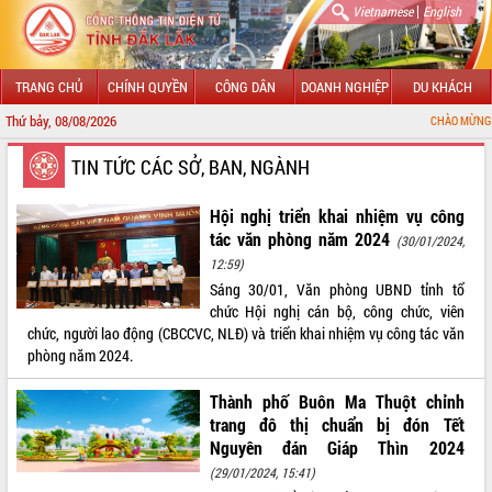
|
Vietnamese
English
TRANG CHỦ
CHÍNH QUYỀN
CÔNG DÂN
DOANH NGHIỆP
DU KHÁCH
Thứ bảy, 08/08/2026
CHÀO MỪNG ĐẾN VỚI CỔNG T
GIỚI THIỆU
TIN TỨC CÁC SỞ, BAN, NGÀNH
LÃNH ĐẠO UBND TỈNH
Hội nghị triển khai nhiệm vụ công
tác văn phòng năm 2024
(30/01/2024,
TIN TỨC SỰ KIỆN
12:59)
Sáng 30/01, Văn phòng UBND tỉnh tổ
SỞ, BAN, NGÀNH
chức Hội nghị cán bộ, công chức, viên
chức, người lao động (CBCCVC, NLĐ) và triển khai nhiệm vụ công tác văn
UBND CÁC XÃ, PHƯỜNG
phòng năm 2024.
THÔNG TIN CHỈ ĐẠO ĐIỀU HÀNH
Thành phố Buôn Ma Thuột chỉnh
trang đô thị chuẩn bị đón Tết
HỆ THỐNG VĂN BẢN
Nguyên đán Giáp Thìn 2024
(29/01/2024, 15:41)
VĂN BẢN HĐND TỈNH