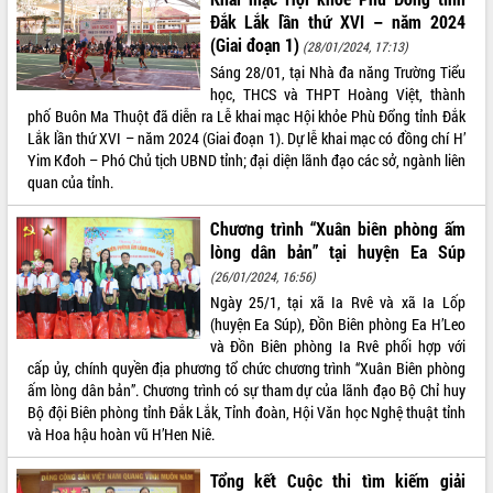
Tất cả:
66063359
Đắk Lắk lần thứ XVI – năm 2024
(Giai đoạn 1)
(28/01/2024, 17:13)
Sáng 28/01, tại Nhà đa năng Trường Tiểu
học, THCS và THPT Hoàng Việt, thành
phố Buôn Ma Thuột đã diễn ra Lễ khai mạc Hội khỏe Phù Đổng tỉnh Đắk
Lắk lần thứ XVI – năm 2024 (Giai đoạn 1). Dự lễ khai mạc có đồng chí H’
Yim Kđoh – Phó Chủ tịch UBND tỉnh; đại diện lãnh đạo các sở, ngành liên
quan của tỉnh.
Chương trình “Xuân biên phòng ấm
lòng dân bản” tại huyện Ea Súp
(26/01/2024, 16:56)
Ngày 25/1, tại xã Ia Rvê và xã Ia Lốp
(huyện Ea Súp), Đồn Biên phòng Ea H’Leo
và Đồn Biên phòng Ia Rvê phối hợp với
cấp ủy, chính quyền địa phương tổ chức chương trình “Xuân Biên phòng
ấm lòng dân bản”. Chương trình có sự tham dự của lãnh đạo Bộ Chỉ huy
Bộ đội Biên phòng tỉnh Đắk Lắk, Tỉnh đoàn, Hội Văn học Nghệ thuật tỉnh
và Hoa hậu hoàn vũ H’Hen Niê.
Tổng kết Cuộc thi tìm kiếm giải