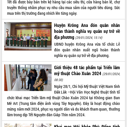
Tết đã được bày bán trên kệ hàng tại các siêu thị, cửa hàng bán lẻ, chợ
truyền thống nhằm phục vụ nhu cầu mua sắm của người tiêu dùng. Sức
VIDEO
mua trên thị trường đang nhích lên từng ngày.
Không có file video nào để phát.
Huyện Krông Ana đón quân nhân
ALBUM ẢNH
hoàn thành nghĩa vụ quân sự trở về
địa phương
(29/01/2024, 15:14)
UBND huyện Krông Ana vừa tổ chức Lễ
đón quân nhân xuất ngũ hoàn thành
nghĩa vụ quân sự trở về địa phương.
Giới thiệu 48 tác phẩm tại Triển lãm
mỹ thuật Chào Xuân 2024
(29/01/2024,
08:30)
Ngày 28/1, Chi hội Mỹ thuật Việt Nam tỉnh
LIÊN KẾT WEB
Đắk Lắk –Hội Văn Học Nghệ thuật tỉnh tổ
chức khai mạc Triển lãm mỹ thuật Chào Xuân 2024 tại Không gian Ban
Mê Art (Trung tâm điện ảnh vùng Tây Nguyên). Đây là hoạt động chào
mừng năm mới 2024, phục vụ người dân và du khách tham quan, thưởng
THỐNG KÊ TRUY CẬP
lãm trong dịp Tết Nguyên đán Giáp Thìn năm 2024.
Hôm nay:
18036
Khai mạc Hội khỏe Phù Đổng tỉnh