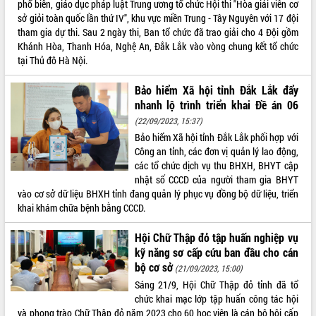
phổ biến, giáo dục pháp luật Trung ương tổ chức Hội thi "Hòa giải viên cơ
sở giỏi toàn quốc lần thứ IV", khu vực miền Trung - Tây Nguyên với 17 đội
ĐIỂM TIN VĂN BẢN
tham gia dự thi. Sau 2 ngày thi, Ban tổ chức đã trao giải cho 4 Đội gồm
Khánh Hòa, Thanh Hóa, Nghệ An, Đắk Lắk vào vòng chung kết tổ chức
QUY HOẠCH - KẾ HOẠCH
tại Thủ đô Hà Nội.
Bảo hiểm Xã hội tỉnh Đắk Lắk đẩy
nhanh lộ trình triển khai Đề án 06
(22/09/2023, 15:37)
Bảo hiểm Xã hội tỉnh Đắk Lắk phối hợp với
Công an tỉnh, các đơn vị quản lý lao động,
các tổ chức dịch vụ thu BHXH, BHYT cập
nhật số CCCD của người tham gia BHYT
vào cơ sở dữ liệu BHXH tỉnh đang quản lý phục vụ đồng bộ dữ liệu, triển
khai khám chữa bệnh bằng CCCD.
Hội Chữ Thập đỏ tập huấn nghiệp vụ
kỹ năng sơ cấp cứu ban đầu cho cán
bộ cơ sở
(21/09/2023, 15:00)
Sáng 21/9, Hội Chữ Thập đỏ tỉnh đã tổ
chức khai mạc lớp tập huấn công tác hội
và phong trào Chữ Thập đỏ năm 2023 cho 60 học viên là cán bộ hội cấp