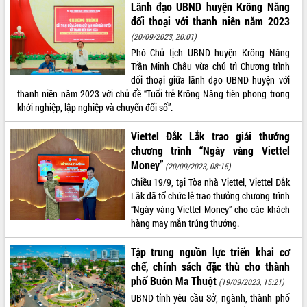
Lãnh đạo UBND huyện Krông Năng
Tất cả:
65986548
đối thoại với thanh niên năm 2023
(20/09/2023, 20:01)
Phó Chủ tịch UBND huyện Krông Năng
Trần Minh Châu vừa chủ trì Chương trình
đối thoại giữa lãnh đạo UBND huyện với
thanh niên năm 2023 với chủ đề “Tuổi trẻ Krông Năng tiên phong trong
khởi nghiệp, lập nghiệp và chuyển đổi số”.
Viettel Đắk Lắk trao giải thưởng
chương trình “Ngày vàng Viettel
Money”
(20/09/2023, 08:15)
Chiều 19/9, tại Tòa nhà Viettel, Viettel Đắk
Lắk đã tổ chức lễ trao thưởng chương trình
“Ngày vàng Viettel Money” cho các khách
hàng may mắn trúng thưởng.
Tập trung nguồn lực triển khai cơ
chế, chính sách đặc thù cho thành
phố Buôn Ma Thuột
(19/09/2023, 15:21)
UBND tỉnh yêu cầu Sở, ngành, thành phố