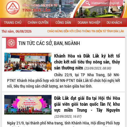
|
Vietnamese
English
TRANG CHỦ
CHÍNH QUYỀN
CÔNG DÂN
DOANH NGHIỆP
DU KHÁCH
Thứ năm, 06/08/2026
CHÀO MỪNG ĐẾN VỚI CỔNG THÔNG TIN ĐIỆN TỬ TỈNH ĐẮK LẮK
GIỚI THIỆU
TIN TỨC CÁC SỞ, BAN, NGÀNH
LÃNH ĐẠO UBND TỈNH
Khánh Hòa và Đắk Lắk ký kết tổ
chức kết nối tiêu thụ nông sản, thủy
TIN TỨC SỰ KIỆN
sản thường niên
(23/09/2023, 08:00)
Chiều 22/9, tại TP Nha Trang, Sở NN-
SỞ, BAN, NGÀNH
PTNT Khánh Hòa phối hợp với Sở NN-PTNT Đắk Lắk tổ chức hội nghị kết
nối, tiêu thụ nông sản chất lượng, an toàn giữa hai tỉnh.
UBND CÁC XÃ, PHƯỜNG
Đắk Lắk đạt giải Ba tại Hội thi Hòa
THÔNG TIN CHỈ ĐẠO ĐIỀU HÀNH
giải viên giỏi toàn quốc lần IV, khu
vực miền Trung - Tây Nguyên
HỆ THỐNG VĂN BẢN
(22/09/2023, 16:07)
Ngày 21/9, tại thành phố Nha trang, tỉnh Khánh Hòa, Hội đồng Phối hợp
VĂN BẢN HĐND TỈNH