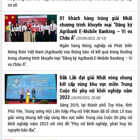
cơ sở.
VIDEO
01 khách hàng trúng giải Nhất
Không có file video nào để phát.
chương trình khuyến mại “Đăng ký
Agribank E-Mobile Banking – Vi vu
ALBUM ẢNH
Châu Á”
(20/09/2023, 20:13)
Ngân hàng Nông nghiệp và Phát triển
Nông thôn Việt Nam (Agribank) vừa thông báo về kết quả trúng thưởng
trong chương trình khuyến mại “Đăng ký Agribank E-Mobile Banking – Vi
vu Châu Á”.
Đắk Lắk đạt giải Nhất vòng chung
kết cấp vùng khu vực miền Trung
Cuộc thi phụ nữ khởi nghiệp năm
LIÊN KẾT WEB
2023
(20/09/2023, 20:08)
Sáng 20/9, tại thành phố Tuy Hòa, tỉnh
Phú Yên, Trung ương Hội Liên hiệp Phụ nữ Việt Nam đã tổ chức Lễ trao
giải vòng chung kết cấp vùng khu vực miền Trung của Cuộc thi phụ nữ
khởi nghiệp năm 2023 với chủ đề “Phụ nữ khởi nghiệp, phát huy tài
THỐNG KÊ TRUY CẬP
nguyên bản địa”.
Hôm nay:
10406