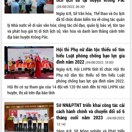
(05/08/2023, 06:30)
ĐIỂM TIN VĂN BẢN
Ngày 4/8, Sở Văn hóa, Thể thao và Du lịch
đã tổ chức đoàn kiểm tra về công tác quản
QUY HOẠCH - KẾ HOẠCH
lý Nhà nước về di sản văn hóa; công tác chỉ đạo, quản lý, bảo vệ, tôn tạo
và phát huy giá trị di tích lịch sử, văn hóa và danh lam thắng cảnh trên
địa bàn huyện Krông Pắc.
Hội thi Phụ nữ dân tộc thiểu số tìm
hiểu Luật phòng chống bạo lực gia
đình năm 2022
(04/08/2023, 18:00)
Ngày 4/8, Hội LHPN tỉnh tổ chức Hội thi
Phụ nữ dân tộc thiểu số tìm hiểu Luật
phòng chống bạo lực gia đình năm 2022.
Hội thi có sự tham gia của 14 đội với 120 thí sinh đến từ Hội LHPN các
huyện, thị xã trên địa bàn tỉnh
Sở NN&PTNT triển khai công tác cải
cách hành chính và chuyển đổi số 6
tháng cuối năm 2023
(04/08/2023,
15:14)
Sáng 4/8, Sở Nông nghiệp và Phát triển