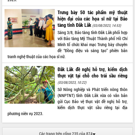
Trưng bày 50 tác phẩm mỹ thuật
hiện đại của các họa sĩ nữ tại Bảo
tàng tỉnh Đắk Lắk
(03/08/2023, 14:53)
Sáng 3/8, Bảo tàng tỉnh Đắk Lắk phối hợp
với Bảo tàng Mỹ Thuật Thành phố Hồ Chí
Minh tổ chức khai mạc Trưng bày chuyên
đề “Đồng điệu và sáng tạo” phiên bản
tranh nghệ thuật của các họa sĩ nữ.
Đắk Lắk đề nghị hỗ trợ, kiểm dịch
thực vật tại chỗ cho trái sầu riêng
(03/08/2023, 10:22)
Sở Nông nghiệp và Phát triển nông thôn
(NNPTNT) tỉnh Đắk Lắk vừa có văn bản
gửi Cục Bảo vệ thực vật đề nghị hỗ trợ,
kiểm dịch thực vật sầu riêng tại địa
phương niên vụ 2023.
Các trang trên cổng 235 của 874