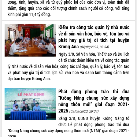
ương, tỉnh, huyện, xã và từ quỹ phúc lợi của các đơn vị, toàn tỉnh đã
Tất cả:
65990990
thăm, tặng quà cho các đối tượng chính sách người có công, với tổng
kinh phí gần 11,4 tỷ đồng.
Kiểm tra công tác quản lý nhà nước
về di sản văn hóa, bảo vệ, tôn tạo và
phát huy giá trị di tích tại huyện
Krông Ana
(04/08/2023, 08:54)
Ngày 3/8, Sở Văn hóa, Thể thao và Du lịch
đã tổ chức đoàn kiểm tra về công tác quản
lý Nhà nước về di sản văn hóa; công tác chỉ đạo, quản lý, bảo vệ, tôn tạo
và phát huy giá trị di tích lịch sử, văn hóa và danh lam thắng cảnh trên
địa bàn huyện Krông Ana.
Phát động phong trào thi đua
“Krông Năng chung sức xây dựng
nông thôn mới” giai đoạn 2021-
2025
(03/08/2023, 20:34)
Sáng 3/8, UBND huyện Krông Năng tổ
chức Lễ phát động phong trào thi đua
“Krông Năng chung sức xây dựng nông thôn mới (NTM)” giai đoạn 2021 -
2025.