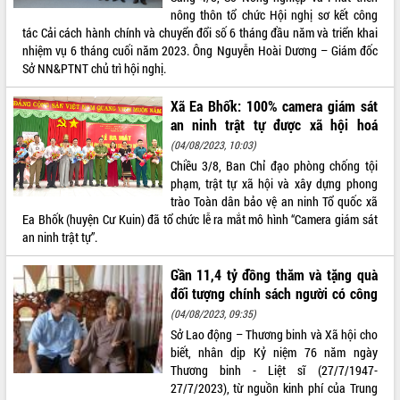
nông thôn tổ chức Hội nghị sơ kết công
VIDEO
tác Cải cách hành chính và chuyển đổi số 6 tháng đầu năm và triển khai
nhiệm vụ 6 tháng cuối năm 2023. Ông Nguyễn Hoài Dương – Giám đốc
Không có file video nào để phát.
Sở NN&PTNT chủ trì hội nghị.
ALBUM ẢNH
Xã Ea Bhốk: 100% camera giám sát
an ninh trật tự được xã hội hoá
(04/08/2023, 10:03)
Chiều 3/8, Ban Chỉ đạo phòng chống tội
phạm, trật tự xã hội và xây dựng phong
trào Toàn dân bảo vệ an ninh Tổ quốc xã
Ea Bhốk (huyện Cư Kuin) đã tổ chức lễ ra mắt mô hình “Camera giám sát
an ninh trật tự”.
Gần 11,4 tỷ đồng thăm và tặng quà
LIÊN KẾT WEB
đối tượng chính sách người có công
(04/08/2023, 09:35)
Sở Lao động – Thương binh và Xã hội cho
biết, nhân dịp Kỷ niệm 76 năm ngày
THỐNG KÊ TRUY CẬP
Thương binh - Liệt sĩ (27/7/1947-
27/7/2023), từ nguồn kinh phí của Trung
Hôm nay:
14848