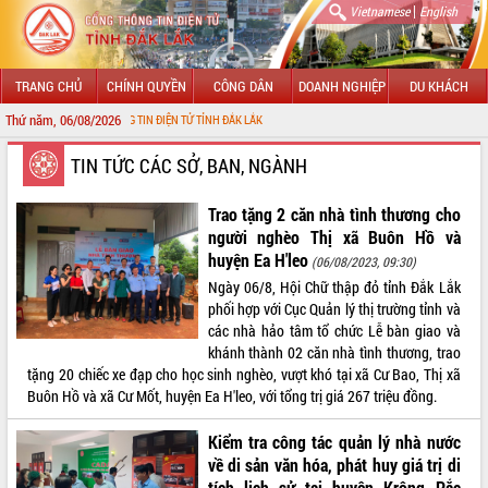
|
Vietnamese
English
TRANG CHỦ
CHÍNH QUYỀN
CÔNG DÂN
DOANH NGHIỆP
DU KHÁCH
Thứ năm, 06/08/2026
ỔNG THÔNG TIN ĐIỆN TỬ TỈNH ĐẮK LẮK
GIỚI THIỆU
TIN TỨC CÁC SỞ, BAN, NGÀNH
LÃNH ĐẠO UBND TỈNH
Trao tặng 2 căn nhà tình thương cho
người nghèo Thị xã Buôn Hồ và
TIN TỨC SỰ KIỆN
huyện Ea H'leo
(06/08/2023, 09:30)
Ngày 06/8, Hội Chữ thập đỏ tỉnh Đắk Lắk
SỞ, BAN, NGÀNH
phối hợp với Cục Quản lý thị trường tỉnh và
các nhà hảo tâm tổ chức Lễ bàn giao và
UBND CÁC XÃ, PHƯỜNG
khánh thành 02 căn nhà tình thương, trao
tặng 20 chiếc xe đạp cho học sinh nghèo, vượt khó tại xã Cư Bao, Thị xã
THÔNG TIN CHỈ ĐẠO ĐIỀU HÀNH
Buôn Hồ và xã Cư Mốt, huyện Ea H'leo, với tổng trị giá 267 triệu đồng.
HỆ THỐNG VĂN BẢN
Kiểm tra công tác quản lý nhà nước
về di sản văn hóa, phát huy giá trị di
VĂN BẢN HĐND TỈNH
tích lịch sử tại huyện Krông Pắc