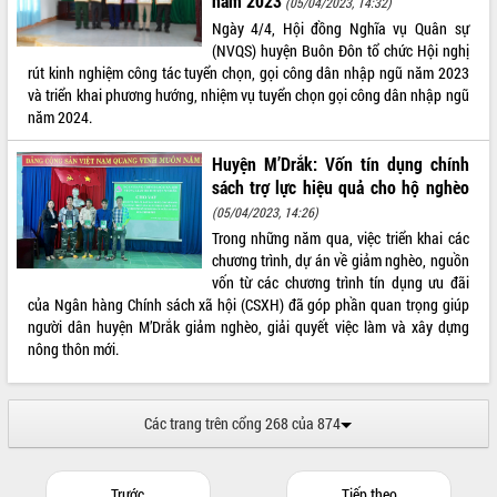
năm 2023
(05/04/2023, 14:32)
Ngày 4/4, Hội đồng Nghĩa vụ Quân sự
(NVQS) huyện Buôn Đôn tổ chức Hội nghị
rút kinh nghiệm công tác tuyển chọn, gọi công dân nhập ngũ năm 2023
và triển khai phương hướng, nhiệm vụ tuyển chọn gọi công dân nhập ngũ
năm 2024.
Huyện M’Drắk: Vốn tín dụng chính
sách trợ lực hiệu quả cho hộ nghèo
(05/04/2023, 14:26)
Trong những năm qua, việc triển khai các
chương trình, dự án về giảm nghèo, nguồn
vốn từ các chương trình tín dụng ưu đãi
của Ngân hàng Chính sách xã hội (CSXH) đã góp phần quan trọng giúp
người dân huyện M’Drắk giảm nghèo, giải quyết việc làm và xây dựng
nông thôn mới.
Các trang trên cổng 268 của 874
Trước
Tiếp theo