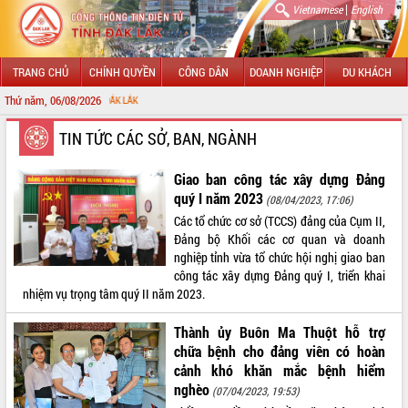
|
Vietnamese
English
TRANG CHỦ
CHÍNH QUYỀN
CÔNG DÂN
DOANH NGHIỆP
DU KHÁCH
Thứ năm, 06/08/2026
CHÀO MỪNG
GIỚI THIỆU
TIN TỨC CÁC SỞ, BAN, NGÀNH
LÃNH ĐẠO UBND TỈNH
Giao ban công tác xây dựng Đảng
quý I năm 2023
(08/04/2023, 17:06)
TIN TỨC SỰ KIỆN
Các tổ chức cơ sở (TCCS) đảng của Cụm II,
Đảng bộ Khối các cơ quan và doanh
SỞ, BAN, NGÀNH
nghiệp tỉnh vừa tổ chức hội nghị giao ban
công tác xây dựng Đảng quý I, triển khai
UBND CÁC XÃ, PHƯỜNG
nhiệm vụ trọng tâm quý II năm 2023.
THÔNG TIN CHỈ ĐẠO ĐIỀU HÀNH
Thành ủy Buôn Ma Thuột hỗ trợ
chữa bệnh cho đảng viên có hoàn
HỆ THỐNG VĂN BẢN
cảnh khó khăn mắc bệnh hiểm
nghèo
(07/04/2023, 19:53)
VĂN BẢN HĐND TỈNH