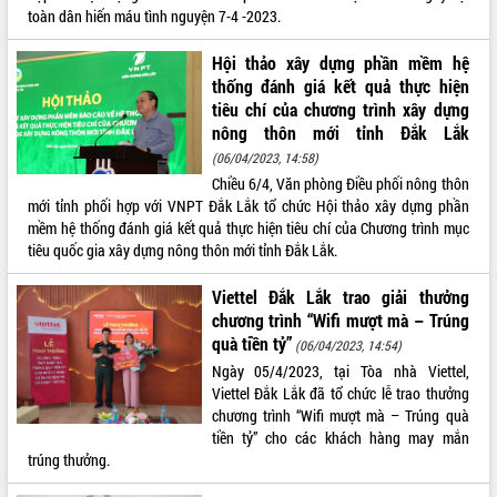
toàn dân hiến máu tình nguyện 7-4 -2023.
VIDEO
Hội thảo xây dựng phần mềm hệ
Không có file video nào để phát.
thống đánh giá kết quả thực hiện
tiêu chí của chương trình xây dựng
ALBUM ẢNH
nông thôn mới tỉnh Đắk Lắk
(06/04/2023, 14:58)
Chiều 6/4, Văn phòng Điều phối nông thôn
mới tỉnh phối hợp với VNPT Đắk Lắk tổ chức Hội thảo xây dựng phần
mềm hệ thống đánh giá kết quả thực hiện tiêu chí của Chương trình mục
tiêu quốc gia xây dựng nông thôn mới tỉnh Đắk Lắk.
Viettel Đắk Lắk trao giải thưởng
chương trình “Wifi mượt mà – Trúng
LIÊN KẾT WEB
quà tiền tỷ”
(06/04/2023, 14:54)
Ngày 05/4/2023, tại Tòa nhà Viettel,
Viettel Đắk Lắk đã tổ chức lễ trao thưởng
chương trình “Wifi mượt mà – Trúng quà
tiền tỷ” cho các khách hàng may mắn
THỐNG KÊ TRUY CẬP
trúng thưởng.
Hôm nay:
28447