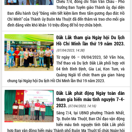
Chiều 7/4, đồng chí Trần Văn Châu - Phó
Trưởng Ban Tuyên giáo Thành ủy, đại diện
ĐIỂM TIN VĂN BẢN
Ban điều hành Quỹ “Đảng viên tiết kiệm làm theo tấm gương đạo đức Hồ
Chí Minh” của Thành ủy Buôn Ma Thuột đã đến thăm và trao cho mỗi gia
QUY HOẠCH - KẾ HOẠCH
đình đảng viên khó khăn 10 triệu đồng để hỗ trợ chữa bệnh.
Đắk Lắk tham gia Ngày hội Du lịch
Hồ Chí Minh lần thứ 19 năm 2023.
(07/04/2023, 14:38)
Từ ngày 06 – 09/04/2023, Sở Văn hóa,
Thể thao và Du lịch Đắk Lắk phối hợp với
04 tỉnh Bình Định, Gia Lai, Kon Tum, và
Quảng Ngãi tổ chức tham gia gian hàng
chung tại Ngày hội Du lịch Hồ Chí Minh lần thứ 19 năm 2023.
Đắk Lắk phát động Ngày toàn dân
tham gia hiến máu tình nguyện 7-4-
2023.
(07/04/2023, 14:16)
Sáng 7/4, tại UBND phường Thành Nhất,
Tp. Buôn Ma Thuột, Ban Chỉ đạo vận động
hiến máu tình nguyện tỉnh Đắk Lắk phối
hợp Ban vận động hiến máu Thành phố Buôn Ma Thuột tổ chức Ngày hội