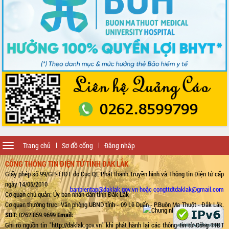
Toggle
Trang chủ
Sơ đồ cổng
Đăng nhập
navigation
CỔNG THÔNG TIN ĐIỆN TỬ TỈNH ĐẮK LẮK
Giấy phép số 99/GP-TTĐT do Cục QL Phát thanh Truyền hình và Thông tin Điện tử cấp
ngày 14/05/2010
banbientap@daklak.gov.vn hoặc congttdtdaklak@gmail.com
Cơ quan chủ quản: Ủy ban nhân dân tỉnh Đắk Lắk
Cơ quan thường trực: Văn phòng UBND tỉnh - 09 Lê Duẩn - P.Buôn Ma Thuột - Đắk Lắk.
SĐT:
0262.859.9699
Email:
Ghi rõ nguồn tin "http://daklak.gov.vn" khi phát hành lại các thông tin từ Cổng TTĐT