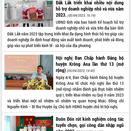
Đắk Lắk triển khai nhiều nội dung
Tất cả:
66004589
hỗ trợ doanh nghiệp nhỏ và vừa năm
2023.
(05/04/2023, 16:19)
UBND tỉnh vừa ban hành Kế hoạch hỗ trợ
doanh nghiệp nhỏ và vừa trên địa bàn tỉnh
Đắk Lắk năm 2023 tập trung triển khai đa dạng hình thức hỗ trợ giúp các
doanh nghiệp ổn định hoạt động sản xuất kinh doanh, phát triển và đóng
góp vào sự phát triển kinh tế - xã hội của địa phương.
Hội nghị Ban Chấp hành Đảng bộ
huyện Krông Ana lần thứ 13 (mở
rộng)
(05/04/2023, 14:45)
Ngày 4/4, Ban Chấp hành Đảng bộ huyện
Krông Ana tổ chức Hội nghị lần thứ 13
(mở rộng) nhằm đánh giá thực hiện nhiệm
quý I, triển khai nhiệm vụ Quý II năm 2023
và triển khai một số nhiệm số nhiệm vụ quan trọng khác. Đồng chí
Nguyễn Kính – Bí thư Huyện ủy, Chủ tịch HĐND huyện chủ trì hội nghị.
Buôn Đôn rút kinh nghiệm công tác
tuyển chọn, gọi công dân nhập ngũ