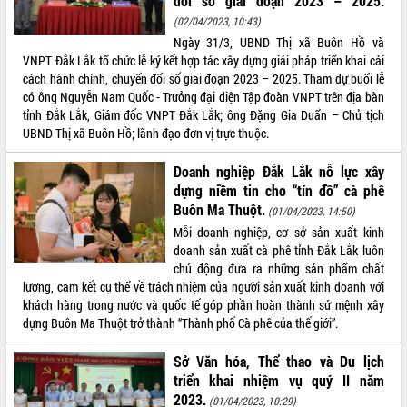
đổi số giai đoạn 2023 – 2025.
(02/04/2023, 10:43)
ĐIỂM TIN VĂN BẢN
Ngày 31/3, UBND Thị xã Buôn Hồ và
VNPT Đắk Lắk tổ chức lễ ký kết hợp tác xây dựng giải pháp triển khai cải
QUY HOẠCH - KẾ HOẠCH
cách hành chính, chuyển đổi số giai đoạn 2023 – 2025. Tham dự buổi lễ
có ông Nguyễn Nam Quốc - Trưởng đại diện Tập đoàn VNPT trên địa bàn
tỉnh Đắk Lắk, Giám đốc VNPT Đắk Lắk; ông Đặng Gia Duẩn – Chủ tịch
UBND Thị xã Buôn Hồ; lãnh đạo đơn vị trực thuộc.
Doanh nghiệp Đắk Lắk nỗ lực xây
dựng niềm tin cho “tín đồ” cà phê
Buôn Ma Thuột.
(01/04/2023, 14:50)
Mỗi doanh nghiệp, cơ sở sản xuất kinh
doanh sản xuất cà phê tỉnh Đắk Lắk luôn
chủ động đưa ra những sản phẩm chất
lượng, cam kết cụ thể về trách nhiệm của người sản xuất kinh doanh với
khách hàng trong nước và quốc tế góp phần hoàn thành sứ mệnh xây
dựng Buôn Ma Thuột trở thành “Thành phố Cà phê của thế giới”.
Sở Văn hóa, Thể thao và Du lịch
triển khai nhiệm vụ quý II năm
2023.
(01/04/2023, 10:29)