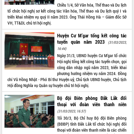
Chiều 1/4, Sở Văn hóa, Thể thao và Du lịch
VIDEO
tổ chức hội nghị sơ kết công tác Văn hóa, Thể thao và Du lịch quý I và
triển khai nhiệm vụ quý II năm 2023. Ông Thái Hồng Hà – Giám đốc Sở
Không có file video nào để phát.
VH, TT&DL chủ trì hội nghị.
ALBUM ẢNH
Huyện Cư M’gar tổng kết công tác
tuyển quân năm 2023
(31/03/2023,
16:44)
Ngày 31/3, UBND huyện Cư M’gar tổ chức
Hội nghị tổng kết công tác tuyển chọn, gọi
công dân nhập ngũ năm 2023, triển khai
phương hướng nhiệm vụ năm 2024. Đồng
chí Vũ Hồng Nhật - Phó Bí thư Huyện uỷ, Chủ tịch UBND huyện, Chủ tịch
Hội đồng Nghĩa vụ Quân sự huyện chủ trì hội nghị.
LIÊN KẾT WEB
Bộ đội Biên phòng Đắk Lắk đối
thoại với đoàn viên thanh niên
(31/03/2023, 16:37)
Tối 30/3, Bộ Chỉ huy Bộ đội Biên phòng
THỐNG KÊ TRUY CẬP
(BĐBP) tỉnh Đắk Lắk tổ chức hội nghị đối
thoại với đoàn viên thanh niên là các chiến
Hôm nay:
13540