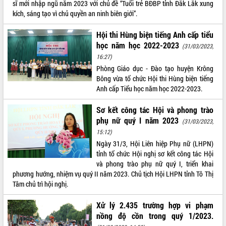
sĩ mới nhập ngũ năm 2023 với chủ đề “Tuổi trẻ BĐBP tỉnh Đắk Lắk xung
Tất cả:
66026280
kích, sáng tạo vì chủ quyền an ninh biên giới”.
Hội thi Hùng biện tiếng Anh cấp tiểu
học năm học 2022-2023
(31/03/2023,
16:27)
Phòng Giáo dục - Đào tạo huyện Krông
Bông vừa tổ chức Hội thi Hùng biện tiếng
Anh cấp Tiểu học năm học 2022-2023.
Sơ kết công tác Hội và phong trào
phụ nữ quý I năm 2023
(31/03/2023,
15:12)
Ngày 31/3, Hội Liên hiệp Phụ nữ (LHPN)
tỉnh tổ chức Hội nghị sơ kết công tác Hội
và phong trào phụ nữ quý I, triển khai
phương hướng, nhiệm vụ quý II năm 2023. Chủ tịch Hội LHPN tỉnh Tô Thị
Tâm chủ trì hội nghị.
Xử lý 2.435 trường hợp vi phạm
nồng độ cồn trong quý 1/2023.