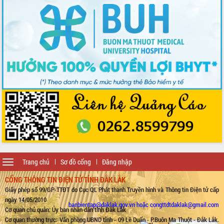
Toggle
Trang chủ
Sơ đồ cổng
Đăng nhập
navigation
CỔNG THÔNG TIN ĐIỆN TỬ TỈNH ĐẮK LẮK
Giấy phép số 99/GP-TTĐT do Cục QL Phát thanh Truyền hình và Thông tin Điện tử cấp
ngày 14/05/2010
banbientap@daklak.gov.vn hoặc congttdtdaklak@gmail.com
Cơ quan chủ quản: Ủy ban nhân dân tỉnh Đắk Lắk
Cơ quan thường trực: Văn phòng UBND tỉnh - 09 Lê Duẩn - P.Buôn Ma Thuột - Đắk Lắk.