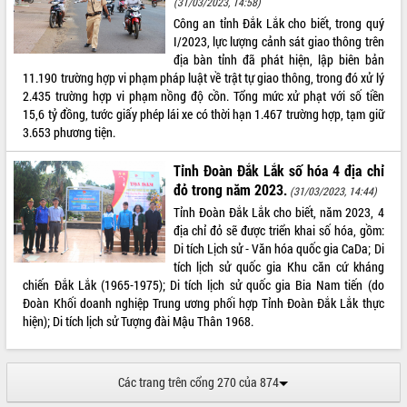
(31/03/2023, 14:58)
Công an tỉnh Đắk Lắk cho biết, trong quý
I/2023, lực lượng cảnh sát giao thông trên
địa bàn tỉnh đã phát hiện, lập biên bản
11.190 trường hợp vi phạm pháp luật về trật tự giao thông, trong đó xử lý
2.435 trường hợp vi phạm nồng độ cồn. Tổng mức xử phạt với số tiền
15,6 tỷ đồng, tước giấy phép lái xe có thời hạn 1.467 trường hợp, tạm giữ
3.653 phương tiện.
Tỉnh Đoàn Đắk Lắk số hóa 4 địa chỉ
đỏ trong năm 2023.
(31/03/2023, 14:44)
Tỉnh Đoàn Đắk Lắk cho biết, năm 2023, 4
địa chỉ đỏ sẽ được triển khai số hóa, gồm:
Di tích Lịch sử - Văn hóa quốc gia CaDa; Di
tích lịch sử quốc gia Khu căn cứ kháng
chiến Đắk Lắk (1965-1975); Di tích lịch sử quốc gia Bia Nam tiến (do
Đoàn Khối doanh nghiệp Trung ương phối hợp Tỉnh Đoàn Đắk Lắk thực
hiện); Di tích lịch sử Tượng đài Mậu Thân 1968.
Các trang trên cổng 270 của 874