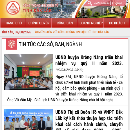
|
Vietnamese
English
TRANG CHỦ
CHÍNH QUYỀN
CÔNG DÂN
DOANH NGHIỆP
DU KHÁCH
Thứ sáu, 07/08/2026
CHÀO MỪNG ĐẾN VỚI CỔNG THÔNG TIN ĐIỆN TỬ TỈNH ĐẮK LẮK
GIỚI THIỆU
TIN TỨC CÁC SỞ, BAN, NGÀNH
LÃNH ĐẠO UBND TỈNH
UBND huyện Krông Năng triển khai
nhiệm vụ quý II năm 2023.
TIN TỨC SỰ KIỆN
(03/04/2023, 05:30)
Ngày 3/4, UBND huyện Krông Năng tổ
SỞ, BAN, NGÀNH
chức sơ kết tình hình phát triển kinh tế - xã
hội, đảm bảo quốc phòng - an ninh quý I
UBND CÁC XÃ, PHƯỜNG
và triển khai nhiệm vụ quý II năm 2023.
Ông Vũ Văn Mỹ - Chủ tịch UBND huyện Krông Năng chủ trì hội nghị.
THÔNG TIN CHỈ ĐẠO ĐIỀU HÀNH
UBND Thị xã Buôn Hồ và VNPT Đắk
HỆ THỐNG VĂN BẢN
Lắk ký kết thỏa thuận hợp tác triển
khai cải cách hành chính, chuyển
VĂN BẢN HĐND TỈNH