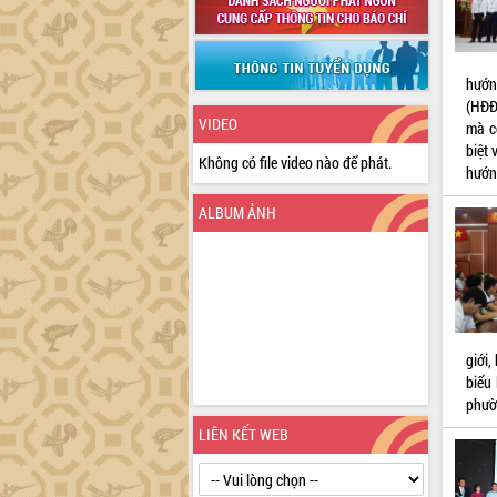
hướn
(HĐĐ
VIDEO
mà c
biệt 
Không có file video nào để phát.
hướng
ALBUM ẢNH
giới
biểu
phườ
LIÊN KẾT WEB