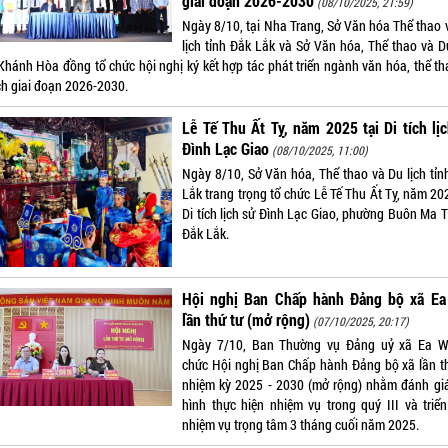
giai đoạn 2026-2030
(08/10/2025, 21:59)
Ngày 8/10, tại Nha Trang, Sở Văn hóa Thể thao 
lịch tỉnh Đắk Lắk và Sở Văn hóa, Thể thao và Du
 Khánh Hòa đồng tổ chức hội nghị ký kết hợp tác phát triển ngành văn hóa, thể th
ịch giai đoạn 2026-2030.
Lễ Tế Thu Ất Tỵ, năm 2025 tại Di tích lị
Đình Lạc Giao
(08/10/2025, 11:00)
Ngày 8/10, Sở Văn hóa, Thể thao và Du lịch tỉn
Lắk trang trọng tổ chức Lễ Tế Thu Ất Tỵ, năm 20
Di tích lịch sử Đình Lạc Giao, phường Buôn Ma T
Đắk Lắk.
Hội nghị Ban Chấp hành Đảng bộ xã Ea
lần thứ tư (mở rộng)
(07/10/2025, 20:17)
Ngày 7/10, Ban Thường vụ Đảng uỷ xã Ea W
chức Hội nghị Ban Chấp hành Đảng bộ xã lần th
nhiệm kỳ 2025 - 2030 (mở rộng) nhằm đánh giá
hình thực hiện nhiệm vụ trong quý III và triển
nhiệm vụ trọng tâm 3 tháng cuối năm 2025.