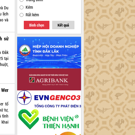
Kém
và Du
 lịch
Rất kém
ao và
Bình chọn
Kết quả
ch sử
h Đắk
25 tại
huột,
 Wer
er tổ
ứ tư,
 tình
 khai