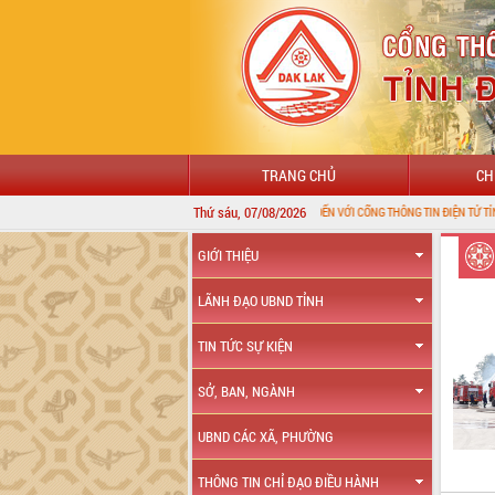
TRANG CHỦ
CH
Thứ sáu, 07/08/2026
CHÀO MỪNG ĐẾN VỚI CỔNG THÔNG TIN ĐIỆN TỬ TỈNH ĐẮK LẮK
GIỚI THIỆU
LÃNH ĐẠO UBND TỈNH
TIN TỨC SỰ KIỆN
SỞ, BAN, NGÀNH
UBND CÁC XÃ, PHƯỜNG
THÔNG TIN CHỈ ĐẠO ĐIỀU HÀNH