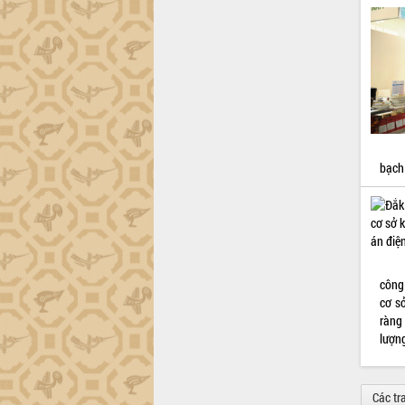
bạch
công
cơ s
ràng
lượn
Các tr