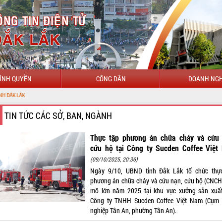
ÍNH QUYỀN
CÔNG DÂN
DOANH NGH
TIN TỨC CÁC SỞ, BAN, NGÀNH
Thực tập phương án chữa cháy và cứu 
cứu hộ tại Công ty Sucden Coffee Việt
(09/10/2025, 20:36)
Ngày 9/10, UBND tỉnh Đắk Lắk tổ chức thự
phương án chữa cháy và cứu nạn, cứu hộ (CNCH
mô lớn năm 2025 tại khu vực xưởng sản xuấ
Công ty TNHH Sucden Coffee Việt Nam (Cụm
nghiệp Tân An, phường Tân An).