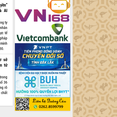
uyền”
à AI
ông ty
 nhân
hực tế
 pháp
 minh
30.
ơ sở
n tử
trong
số 36
ng rõ
 chất