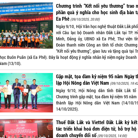
Chương trình “Kết nối yêu thương” trao 
phần quà ý nghĩa cho học sinh địa bàn t
Ea Phê
(09/10/2025, 20:00)
Ngày 9/10, Hội Văn học nghệ thuật Đắk Lắk phố
với Câu lạc bộ Doanh nhân Đắk Lắk tại TP. H
Minh, Đảng ủy, UBND xã Ea Phê, Thư viện tỉ
Đoàn thanh niên Công an tỉnh tổ chức Chương 
“Kết nối yêu thương”, giao lưu và tặng quà tại 
 học Buôn Puăn (xã Ea Phê). Đây là hoạt động ý nghĩa nhân kỷ niệm ngày Doanh
 Nam (13/10).
Gặp mặt, tọa đàm kỷ niệm 95 năm Ngày t
lập Hội Nông dân Việt Nam
(09/10/2025, 19:4
Ngày 9/10, Hội Nông dân tỉnh Đắk Lắk tổ
Chương trình gặp mặt, tọa đàm kỷ niệm 95 năm
thành lập Hội Nông dân Việt Nam (14/10/1
14/10/2025).
Thuế Đắk Lắk và Viettel Đắk Lắk ký kết
tác triển khai hoá đơn điện tử, hỗ trợ hộ
doanh chuyển đổi số
(09/10/2025, 14:00)