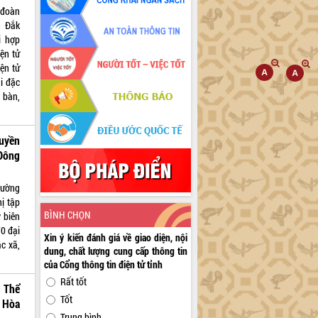
 đoàn
h Đắk
i hợp
ện tử
ện tử
i đặc
a bàn,
ruyền
 Đông
hường
ị tập
BÌNH CHỌN
 biên
0 đại
Xin ý kiến đánh giá về giao diện, nội
c xã,
dung, chất lượng cung cấp thông tin
của Cổng thông tin điện tử tỉnh
Rất tốt
, Thể
Tốt
 Hòa
Trung bình