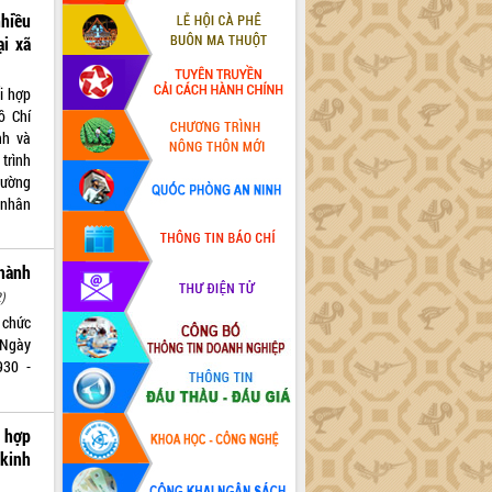
nhiều
ại xã
i hợp
ồ Chí
nh và
trình
Trường
 nhân
hành
2)
 chức
 Ngày
930 -
 hợp
 kinh