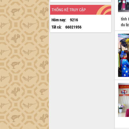
THỐNG KÊ TRUY CẬP
tỉnh
Hôm nay:
9216
du l
Tất cả:
66021956