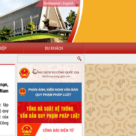
|
Vietnamese
English
IỆP
DU KHÁCH
nạn,
 Nam
c tập
) quy
t của
 Công