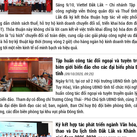
Sáng 9/10, Viettel Đắk Lắk – Chi nhánh Tập
công nghiệp viễn thông quân đội và Thuế tỉn
Lắk đã ký kết thỏa thuận hợp tác về việc phố
g dẫn chính sách thuế, hỗ trợ hộ kinh doanh chuyển đổi số, triển khai hóa đơn đi
T). Thỏa thuận này không chỉ là lời cam kết về việc triển khai đồng bộ hóa đơn đi
òn là “cú hích” chuyển đổi số toàn diện, cung cấp các giải pháp công nghệ ưu đã
và hỗ trợ kỹ thuật kịp thời (trong vòng 2 giờ) cho hàng ngàn hộ kinh doanh trên đị
 tới một nền kinh tế số minh bạch và hiệu quả.
Tập huấn công tác đối ngoại và tuyên t
biên giới biển đảo cho các đại biểu phía
tỉnh
(09/10/2025, 09:25)
Ngày 9/10, tại cơ sở 2 Hội trường UBND tỉnh (p
Tuy Hòa), Văn phòng UBND tỉnh tổ chức Hội ngh
huấn công tác đối ngoại và tuyên truyền quản lý
, biển đảo. Tham dự có đồng chí Trương Công Thái - Phó Chủ tịch UBND tỉnh, cùng 7
 là đại diện lãnh đạo các sở, ban, ngành, Ban Chỉ huy Bộ đội biên phòng tỉnh, cá
ng, các đồn biên phòng tại khu vực phía Đông tỉnh.
Ký kết hợp tác phát triển ngành Văn hóa
thao và Du lịch tỉnh Đắk Lắk và Khánh