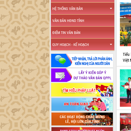
HỆ THỐNG VĂN BẢN
VĂN BẢN HĐND TỈNH
ĐIỂM TIN VĂN BẢN
QUY HOẠCH - KẾ HOẠCH
Tiểu
Việt