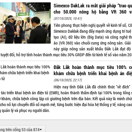
Simexco DakLak ra mắt giải pháp “trao q
cho 50.000 nông hộ bằng VR 360 v
(07/10/2025, 10:41)
Tiên phong thực hiện nghị quyết về kinh tế số, C
Simexco Daklak đang đẩy mạnh ứng dụng trí tuệ
tạo (AI), dữ liệu lớn (Big Data) và công nghệ t
ảo (VR 360) vào chuỗi cung ứng nông sản. Giải
này giúp nông sản xuất khẩu Đắk Lắk đạt độ
 tuyệt đối, hỗ trợ tỉnh hoàn thành mục tiêu 30% GRDP đến từ kinh tế số vào năm 20
Đắk Lắk hoàn thành mục tiêu 100% c
khám chữa bệnh triển khai bệnh án điệ
(06/10/2025, 22:17)
Hiện nay tỉnh Đắk Lắk đã chính thức "về đích" 
 tác triển khai bệnh án điện tử (EMR), hoàn thành thẩm định tại 100% trong tổng 
ở khám, chữa bệnh công lập có giường bệnh trên địa bàn. Kết quả này là minh chứ
 cho nỗ lực chuyển đổi số mạnh mẽ, từng bước hiện đại hóa hệ thống y tế, nâng cao
g quản lý và phục vụ người dân.
ang trên cổng 53 của 874