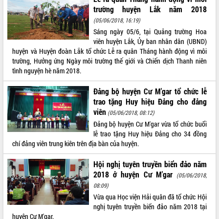
Tất cả:
66053932
trường huyện Lắk năm 2018
(05/06/2018, 16:19)
Sáng ngày 05/6, tại Quảng trường Hoa
viên huyện Lắk, Ủy ban nhân dân (UBND)
huyện và Huyện đoàn Lắk tổ chức Lễ ra quân Tháng hành động vì môi
trường, Hưởng ứng Ngày môi trường thế giới và Chiến dịch Thanh niên
tình nguyện hè năm 2018.
Đảng bộ huyện Cư M'gar tổ chức lễ
trao tặng Huy hiệu Đảng cho đảng
viên
(05/06/2018, 08:12)
Đảng bộ huyện Cư M'gar vừa tổ chức buổi
lễ trao tặng Huy hiệu Đảng cho 34 đồng
chí đảng viên trung kiên trên địa bàn của huyện.
Hội nghị tuyên truyền biển đảo năm
2018 ở huyện Cư M'gar
(05/06/2018,
08:09)
Vừa qua Học viện Hải quân đã tổ chức Hội
nghị tuyên truyền biển đảo năm 2018 tại
huyện Cư M'gar.