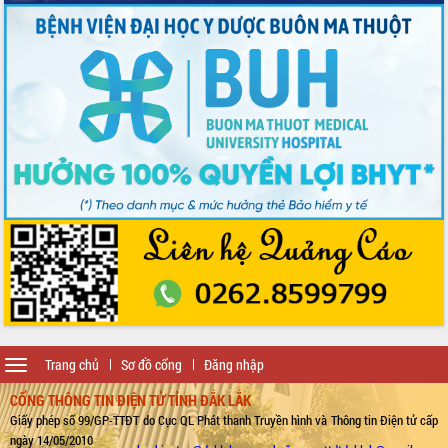
Toggle
Trang chủ
Sơ đồ cổng
Đăng nhập
navigation
CỔNG THÔNG TIN ĐIỆN TỬ TỈNH ĐẮK LẮK
Giấy phép số 99/GP-TTĐT do Cục QL Phát thanh Truyền hình và Thông tin Điện tử cấp
ngày 14/05/2010