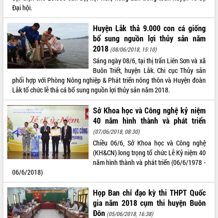
Đại hội.
ĐIỂM TIN VĂN BẢN
Huyện Lắk thả 9.000 con cá giống
QUY HOẠCH - KẾ HOẠCH
bổ sung nguồn lợi thủy sản năm
2018
(08/06/2018, 15:10)
Sáng ngày 08/6, tại thị trấn Liên Sơn và xã
Buôn Triết, huyện Lắk. Chi cục Thủy sản
phối hợp với Phòng Nông nghiệp & Phát triển nông thôn và Huyện đoàn
Lắk tổ chức lễ thả cá bổ sung nguồn lợi thủy sản năm 2018.
Sở Khoa học và Công nghệ kỷ niệm
40 năm hình thành và phát triển
(07/06/2018, 08:30)
Chiều 06/6, Sở Khoa học và Công nghệ
(KH&CN) long trọng tổ chức Lễ Kỷ niệm 40
năm hình thành và phát triển (06/6/1978 -
06/6/2018)
Họp Ban chỉ đạo kỳ thi THPT Quốc
gia năm 2018 cụm thi huyện Buôn
Đôn
(05/06/2018, 16:38)