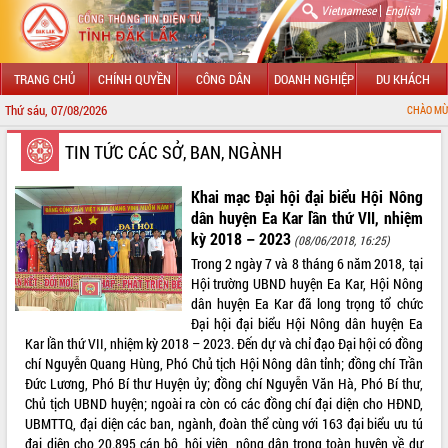
|
Vietnamese
English
TRANG CHỦ
CHÍNH QUYỀN
CÔNG DÂN
DOANH NGHIỆP
DU KHÁCH
Thứ sáu, 07/08/2026
CHÀO MỪNG ĐẾN VỚI CỔN
GIỚI THIỆU
TIN TỨC CÁC SỞ, BAN, NGÀNH
LÃNH ĐẠO UBND TỈNH
Khai mạc Đại hội đại biểu Hội Nông
dân huyện Ea Kar lần thứ VII, nhiệm
TIN TỨC SỰ KIỆN
kỳ 2018 – 2023
(08/06/2018, 16:25)
Trong 2 ngày 7 và 8 tháng 6 năm 2018, tại
SỞ, BAN, NGÀNH
Hội trường UBND huyện Ea Kar, Hội Nông
dân huyện Ea Kar đã long trọng tổ chức
UBND CÁC XÃ, PHƯỜNG
Đại hội đại biểu Hội Nông dân huyện Ea
Kar lần thứ VII, nhiệm kỳ 2018 – 2023. Đến dự và chỉ đạo Đại hội có đồng
THÔNG TIN CHỈ ĐẠO ĐIỀU HÀNH
chí Nguyễn Quang Hùng, Phó Chủ tịch Hội Nông dân tỉnh; đồng chí Trần
Đức Lương, Phó Bí thư Huyện ủy; đồng chí Nguyễn Văn Hà, Phó Bí thư,
HỆ THỐNG VĂN BẢN
Chủ tịch UBND huyện; ngoài ra còn có các đồng chí đại diện cho HĐND,
UBMTTQ, đại diện các ban, ngành, đoàn thể cùng với 163 đại biểu ưu tú
VĂN BẢN HĐND TỈNH
đại diện cho 20.895 cán bộ, hội viên, nông dân trong toàn huyện về dự