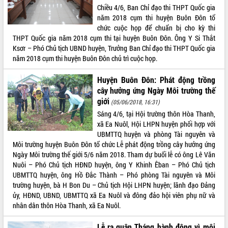
Chiều 4/6, Ban Chỉ đạo thi THPT Quốc gia
VIDEO
năm 2018 cụm thi huyện Buôn Đôn tổ
chức cuộc họp để chuẩn bị cho kỳ thi
Không có file video nào để phát.
THPT Quốc gia năm 2018 cụm thi tại huyện Buôn Đôn. Ông Y Si Thắt
Ksơr – Phó Chủ tịch UBND huyện, Trưởng Ban Chỉ đạo thi THPT Quốc gia
ALBUM ẢNH
năm 2018 cụm thi huyện Buôn Đôn chủ trì cuộc họp.
Huyện Buôn Đôn: Phát động trồng
cây hưởng ứng Ngày Môi trường thế
giới
(05/06/2018, 16:31)
Sáng 4/6, tại Hội trường thôn Hòa Thanh,
xã Ea Nuôl, Hội LHPN huyện phối hợp với
UBMTTQ huyện và phòng Tài nguyên và
Môi trường huyện Buôn Đôn tổ chức Lễ phát động trồng cây hưởng ứng
Ngày Môi trường thế giới 5/6 năm 2018.​ Tham dự buổi lễ có ông Lê Văn
LIÊN KẾT WEB
Nuôi – Phó Chủ tịch HĐND huyện, ông Y Khinh Êban – Phó Chủ tịch
UBMTTQ huyện, ông Hồ Đắc Thành – Phó phòng Tài nguyên và Môi
trường huyện, bà H Bon Du – Chủ tịch Hội LHPN huyện; lãnh đạo Đảng
ủy, HĐND, UBND, UBMTTQ xã Ea Nuôl và đông đảo hội viên phụ nữ và
THỐNG KÊ TRUY CẬP
nhân dân thôn Hòa Thanh, xã Ea Nuôl.
Hôm nay:
8609
Lễ ra quân Tháng hành động vì môi