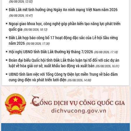
(06/08/2026, 12:02)
tại Trung tâm Phục vụ hành chính
Đắk Lắk mít tinh hưởng ứng Ngày An ninh mạng Việt Nam năm 2026
công tỉnh
(06/08/2026, 10:47)
Đắk Lắk: Tôn vinh 46 giải pháp tại Hội
thi Sáng tạo Kỹ thuật 2024 - 2025
Ngoại giao khoa học, công nghệ góp phần kiến tạo năng lực phát triển
quốc gia
(05/08/2026, 18:13)
Đắk Lắk rà soát, điều chỉnh Đề án 190
về phát triển nuôi trồng thủy sản
Đắk Lắk họp báo công bố 17 hoạt động đặc sắc của Lễ hội Sầu riêng
năm 2026
Phó Chủ tịch UBND tỉnh Đắk Lắk
(05/08/2026, 17:30)
Trương Công Thái kiểm tra thực địa
Hội nghị UBND tỉnh Đắk Lắk thường kỳ tháng 7/2026
(05/08/2026, 17:18)
Dự án cao tốc Khánh Hòa - Buôn Ma
Đoàn đại biểu Quốc hội tỉnh Đắk Lắk thảo luận tại tổ đối với các dự án
Thuột
luật về hòa giải cơ sở, xuất khẩu lao động và xuất bản
(05/08/2026, 16:01)
Định vị cà phê Việt Nam như một “di
UBND tỉnh làm việc với Tổng Công ty Điện lực miền Trung về bảo đảm
sản sống” trong dòng chảy toàn cầu
cung ứng điện và phát triển lưới điện
(05/08/2026, 14:00)
Xây dựng nông thôn mới: Nâng cao đời
sống người dân từ những mô hình thiết
thực
Quyết liệt tháo gỡ vướng mắc, đẩy
nhanh tiến độ các dự án trọng điểm
trong Khu kinh tế Nam Phú Yên
Hòn Yến phát triển du lịch gắn với bảo
tồn biển