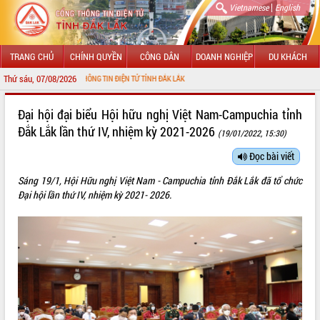
|
Vietnamese
English
TRANG CHỦ
CHÍNH QUYỀN
CÔNG DÂN
DOANH NGHIỆP
DU KHÁCH
Thứ sáu, 07/08/2026
ẾN VỚI CỔNG THÔNG TIN ĐIỆN TỬ TỈNH ĐẮK LẮK
GIỚI THIỆU
Đại hội đại biểu Hội hữu nghị Việt Nam-Campuchia tỉnh
Đắk Lắk lần thứ IV, nhiệm kỳ 2021-2026
(19/01/2022, 15:30)
LÃNH ĐẠO UBND TỈNH
Đọc bài viết
TIN TỨC SỰ KIỆN
Sáng 19/1, Hội Hữu nghị Việt Nam - Campuchia tỉnh Đắk Lắk đã tổ chức
SỞ, BAN, NGÀNH
Đại hội lần thứ IV, nhiệm kỳ 2021- 2026.
UBND CÁC XÃ, PHƯỜNG
THÔNG TIN CHỈ ĐẠO ĐIỀU HÀNH
HỆ THỐNG VĂN BẢN
VĂN BẢN HĐND TỈNH