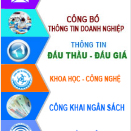
Triển khai đồng bộ đo đạc, lập hồ sơ
địa chính, hoàn thiện cơ sở dữ liệu đất
đai
Ứng dụng sinh trắc học - Bước tiến
trong hành trình chuyển đổi số tại Đắk
Lắk
Đắk Lắk nâng cao hiệu quả công tác
Đảng từ Sổ tay đảng viên điện tử
Đắk Lắk đẩy mạnh nuôi biển công
nghệ, hướng tới phát triển thủy sản
bền vững
Tập huấn nâng cao năng lực triển khai
chuyển đổi số cho cán bộ, công chức
cấp xã
Đắk Lắk phát động hưởng ứng Ngày
Quyền của người tiêu dùng Việt Nam
2026
Đẩy mạnh cải cách hành chính, quyết
tâm đạt được mục tiêu tăng trưởng
hai con số trong năm 2026
Tổ chức trang trọng Lễ hội Đền thờ