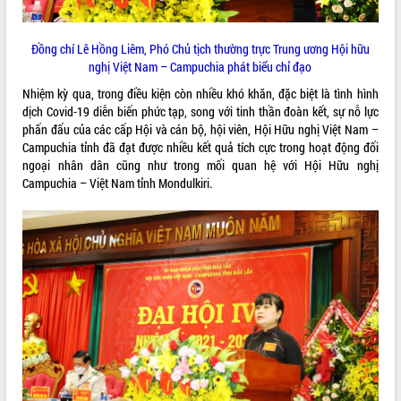
VIDEO
Đồng chí Lê Hồng Liêm, Phó Chủ tịch thường trực Trung ương Hội hữu
Loading the player...
nghị Việt Nam – Campuchia phát biểu chỉ đạo
Hội nghị UBND tỉnh Đắk Lắk thường kỳ
Nhiệm kỳ qua, trong điều kiện còn nhiều khó khăn, đặc biệt là tình hình
tháng 7/2026
dịch Covid-19 diễn biến phức tạp, song với tinh thần đoàn kết, sự nỗ lực
Lễ truy tặng danh hiệu “Bà Mẹ Việt
phấn đấu của các cấp Hội và cán bộ, hội viên, Hội Hữu nghị Việt Nam –
Nam Anh hùng” và trao Huân chương
Campuchia tỉnh đã đạt được nhiều kết quả tích cực trong hoạt động đối
Lao động
ngoại nhân dân cũng như trong mối quan hệ với Hội Hữu nghị
Campuchia – Việt Nam tỉnh Mondulkiri.
UBND tỉnh Đắk Lắk triển khai nhiệm
vụ 6 tháng cuối năm 2026
ALBUM ẢNH
Kỳ họp thứ Hai, Hội đồng nhân dân
tỉnh khóa XI quyết nghị nhiều nội dung
quan trọng
Bí thư Tỉnh ủy Lương Nguyễn Minh
Triết thăm, tặng quà người có công với
cách mạng
Rà soát, hoàn thiện hệ thống thiết chế
văn hóa, thể thao đáp ứng yêu cầu
phát triển mới
Thường trực HĐND tỉnh Đắk Lắk gặp
LIÊN KẾT WEB