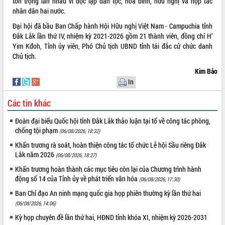
tôn trọng lẫn nhau vì độc lập dân tộc, hòa bình, hữu nghị và hợp tác
tầm nhìn đến năm 2050
nhân dân hai nước.
Nâng cao hiệu quả hoạt động của các
doanh nghiệp nhà nước
Đại hội đã bầu Ban Chấp hành Hội Hữu nghị Việt Nam - Campuchia tỉnh
Đắk Lắk lần thứ IV, nhiệm kỳ 2021-2026 gồm 21 thành viên, đồng chí H’
Hội nghị triển khai kết nối mạng
Yim Kđoh, Tỉnh ủy viên, Phó Chủ tịch UBND tỉnh tái đắc cử chức danh
truyền số liệu chuyên dùng phục vụ cơ
Chủ tịch.
quan Đảng, Nhà nước
Lễ phát động chuỗi hoạt động chung
Kim Bảo
tay làm sạch môi trường
In
Xã Ea Kar bước chuyển mình trong
Các tin khác
công tác cải cách hành chính mô hình
mới
Đoàn đại biểu Quốc hội tỉnh Đắk Lắk thảo luận tại tổ về công tác phòng,
UBND tỉnh họp báo định kỳ tháng 4
chống tội phạm
(06/08/2026, 18:32)
năm 2026
Khẩn trương rà soát, hoàn thiện công tác tổ chức Lễ hội Sầu riêng Đắk
Hội thảo khoa học “Giải pháp thúc đẩy
Lắk năm 2026
(06/08/2026, 18:27)
phát triển nền kinh tế xanh tại tỉnh
Đắk Lắk”
Khẩn trương hoàn thành các mục tiêu còn lại của Chương trình hành
động số 14 của Tỉnh ủy về phát triển văn hóa
Tăng cường giám sát, đôn đốc thực
(06/08/2026, 17:30)
hiện nhiệm vụ quản lý tài sản công
Ban Chỉ đạo An ninh mạng quốc gia họp phiên thường kỳ lần thứ hai
hàng tuần
(06/08/2026, 14:06)
Tháo gỡ những vướng mắc, đẩy mạnh
Kỳ họp chuyên đề lần thứ hai, HĐND tỉnh khóa XI, nhiệm kỳ 2026-2031
công tác cải cách thủ tục hành chính