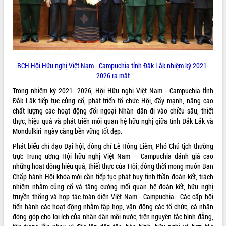
cải cách hành chính tỉnh Đắk Lắk
Kết nối tour, đẩy mạnh chuyển đổi số
để phát triển du lịch Đắk Lắk
Khởi động Dự án Đầu tư xây dựng hạ
tầng kỹ thuật Cụm công nghiệp Tân
Tiến
BCH Hội Hữu nghị Việt Nam - Campuchia tỉnh Đắk Lắk nhiệm kỳ 2021-
Gặp mặt các cơ quan báo chí nhân Kỷ
2026 ra mắt
niệm 101 năm Ngày Báo chí Cách
Trong nhiệm kỳ 2021- 2026, Hội Hữu nghị Việt Nam - Campuchia tỉnh
mạng Việt Nam
Đắk Lắk tiếp tục củng cố, phát triển tổ chức Hội, đẩy mạnh, nâng cao
Đắk Lắk sơ kết 4 năm triển khai thực
chất lượng các hoạt động đối ngoại Nhân dân đi vào chiều sâu, thiết
hiện Đề án 06 của Chính phủ
thực, hiệu quả và phát triển mối quan hệ hữu nghị giữa tỉnh Đắk Lắk và
Họp báo thông tin về Hội nghị Công bố
Mondulkiri ngày càng bền vững tốt đẹp.
Quy hoạch và Xúc tiến đầu tư tỉnh Đắk
Phát biểu chỉ đạo Đại hội, đồng chí Lê Hồng Liêm, Phó Chủ tịch thường
Lắk
trực Trung ương Hội hữu nghị Việt Nam – Campuchia đánh giá cao
Khơi thông điểm nghẽn, đẩy nhanh
những hoạt động hiệu quả, thiết thực của Hội; đồng thời mong muốn Ban
giải ngân vốn khắc phục thiên tai
Chấp hành Hội khóa mới cần tiếp tục phát huy tinh thần đoàn kết, trách
HĐND tỉnh thông qua điều chỉnh Quy
nhiệm nhằm củng cố và tăng cường mối quan hệ đoàn kết, hữu nghị
hoạch tỉnh thời kỳ 2021-2030
truyền thống và hợp tác toàn diện Việt Nam - Campuchia. Các cấp hội
tiến hành các hoạt động nhằm tập hợp, vận động các tổ chức, cá nhân
Hội thảo góp ý hồ sơ điều chỉnh quy
đóng góp cho lợi ích của nhân dân mỗi nước, trên nguyên tắc bình đẳng,
hoạch tỉnh Đắk Lắk thời kỳ 2021-2030,