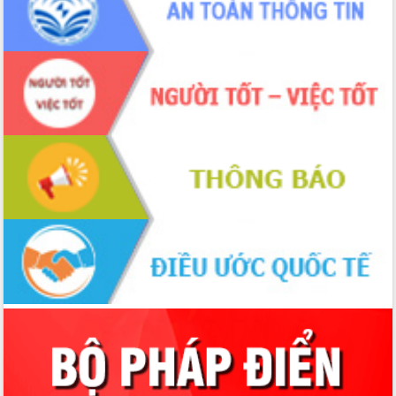
Lương Văn Chánh năm 2026
Phó Bí thư Tỉnh ủy Đắk Lắk Đỗ Hữu
Huy giữ chức Bí thư Đảng ủy Ủy Ban
Nhân dân tỉnh
Bệnh án điện tử thúc đẩy chuyển đổi
số y tế tại Đắk Lắk
Chuyển đổi số thư viện: Mở rộng
không gian tri thức trong thời đại số
Đánh giá, rút kinh nghiệm công tác tổ
chức diễn tập trước ngày bầu cử
Chương trình “Gặp gỡ hữu nghị –
Friendship Meeting New Year 2026”
Bầu cử Quốc hội và HĐND: Cử tri Đắk
Lắk gửi gắm niềm tin, kỳ vọng vào lá
phiếu
Đắk Lắk sẵn sàng các điều kiện cho
Ngày hội bầu cử đại biểu Quốc hội
khóa XVI và HĐND các cấp nhiệm kỳ
2026-2031
Đảm bảo cuộc bầu cử đại biểu Quốc