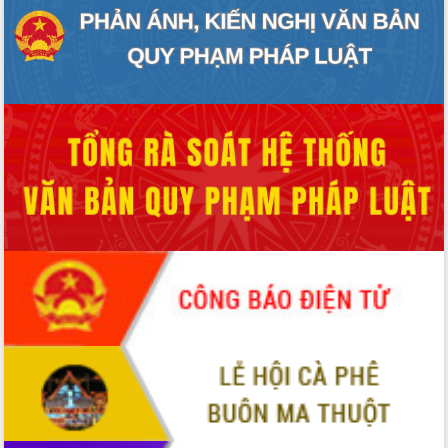
Lấy ý kiến điều chỉnh Quy hoạch tỉnh
Đắk Lắk thời kỳ 2021-2030, tầm nhìn
đến năm 2050
Phát động chiến dịch 30 ngày đêm
giải phóng mặt bằng Tuyến đường bộ
ven biển
Đắk Lắk nỗ lực thúc đẩy tăng trưởng
kinh tế từ 10% trở lên trong Quý
II/2026
Đắk Lắk ký kết thỏa thuận hợp tác về
chuyển đổi số giai đoạn 2026 – 2030
với Tập đoàn Bưu chính Viễn thông
Việt Nam
Thứ trưởng Bộ Y tế làm việc với tỉnh
Đắk Lắk về phát triển nhân lực y tế
cho trạm y tế cấp xã
Du lịch Đắk Lắk nâng tầm trải nghiệm
du khách thông qua Hệ thống cơ sở dữ
liệu và Bản đồ số
Tập huấn ứng dụng trí tuệ nhân tạo (AI)
trong thương mại điện tử năm 2026