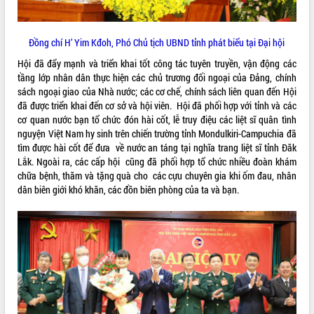
mặt Đoàn chuyên gia y tế TP. Hồ Chí
Minh
Đồng chí H’ Yim Kđoh, Phó Chủ tịch UBND tỉnh phát biểu tại Đại hội
Lễ truy điệu và an táng hài cốt liệt sĩ
tại Nghĩa trang Liệt sĩ xã Sơn Hòa
Hội đã đẩy mạnh và triển khai tốt công tác tuyên truyền, vận động các
THỐNG KÊ TRUY CẬP
Bàn giải pháp tháo gỡ khó khăn trong
tầng lớp nhân dân thực hiện các chủ trương đối ngoại của Đảng, chính
xuất khẩu sầu riêng và triển khai quy
Hôm nay:
10222
sách ngoại giao của Nhà nước; các cơ chế, chính sách liên quan đến Hội
định EUDR
đã được triển khai đến cơ sở và hội viên. Hội đã phối hợp với tỉnh và các
Tất cả:
66022962
cơ quan nước bạn tổ chức đón hài cốt, lễ truy điệu các liệt sĩ quân tình
Thứ trưởng Bộ Nông nghiệp và Môi
nguyện Việt Nam hy sinh trên chiến trường tỉnh Mondulkiri-Campuchia đã
trường Nguyễn Hoàng Hiệp khảo sát
tìm được hài cốt để đưa về nước an táng tại nghĩa trang liệt sĩ tỉnh Đăk
vùng trồng và doanh nghiệp đóng gói
Lắk. Ngoài ra, các cấp hội cũng đã phối hợp tổ chức nhiều đoàn khám
sầu riêng tại Đắk Lắk
chữa bệnh, thăm và tặng quà cho các cựu chuyên gia khi ốm đau, nhân
Trình diễn nghệ thuật chế biến các
dân biên giới khó khăn, các đồn biên phòng của ta và bạn.
món ăn từ sầu riêng
Đắk Lắk công bố Quy hoạch và xúc
tiến đầu tư tỉnh
Ngành cá ngừ Đắk Lắk chủ động thích
ứng để giữ vững thị trường xuất khẩu
Diễn đàn Kinh tế tư nhân Việt Nam đột
phá cơ chế - Hợp tác công tư
Đề án 06 tạo bước ngoặt đột phá trong