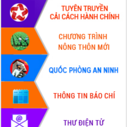
Đoàn đại biểu Quốc hội tỉnh Đắk Lắk
trao đổi thông tin trước Kỳ họp thứ
nhất, Quốc hội khóa XVI
Quyết liệt cải cách hành chính, khơi
thông nguồn lực phát triển
Nâng cao hiệu lực, hiệu quả HĐND
tỉnh thông qua hiện đại hóa hành chính
Xã Ea Phê gắn cải cách hành chính với
chuyển đổi số
Phó Chủ tịch Thường trực UBND tỉnh
Hồ Thị Nguyên Thảo làm việc tại Trung
tâm Phục vụ hành chính công xã Ea
Phê
Xây dựng nền hành chính số đồng
hành cùng nông dân dân, doanh nghiệp
Giai đoạn 2026-2030, Đắk Lắk phấn
đấu có 77% xã đạt chuẩn nông thôn
mới
Chuyển đổi số 'mở đường' cho nông
nghiệp Đắk Lắk tăng trưởng bứt phá