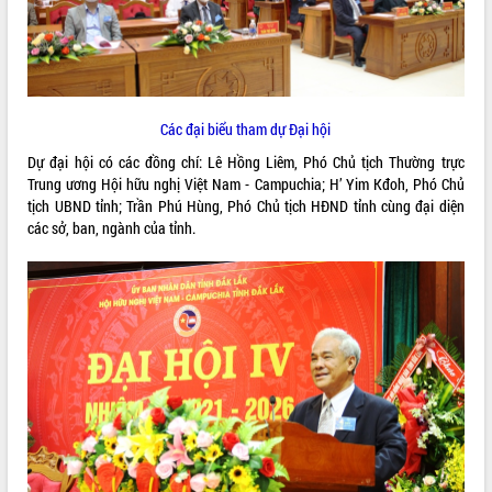
ĐIỂM TIN VĂN BẢN
QUY HOẠCH - KẾ HOẠCH
Các đại biểu tham dự Đại hội
Dự đại hội có các đồng chí: Lê Hồng Liêm, Phó Chủ tịch Thường trực
Trung ương Hội hữu nghị Việt Nam - Campuchia; H’ Yim Kđoh, Phó Chủ
tịch UBND tỉnh; Trần Phú Hùng, Phó Chủ tịch HĐND tỉnh cùng đại diện
các sở, ban, ngành của tỉnh.