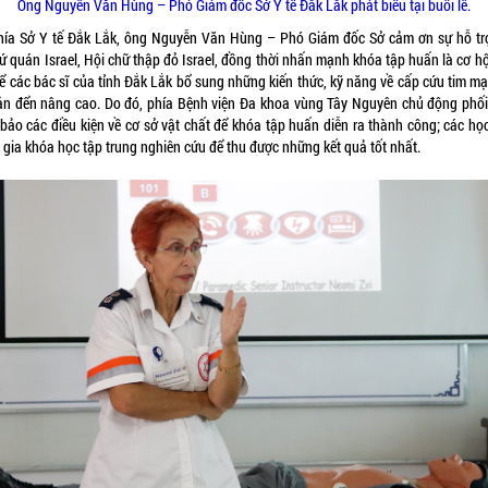
Ông Nguyễn Văn Hùng – Phó Giám đốc Sở Y tế Đắk Lắk phát biểu tại buổi lễ.
hía Sở Y tế Đắk Lắk, ông Nguyễn Văn Hùng – Phó Giám đốc Sở cảm ơn sự hỗ tr
ứ quán Israel, Hội chữ thập đỏ Israel, đồng thời nhấn mạnh khóa tập huấn là cơ h
để các bác sĩ của tỉnh Đắk Lắk bổ sung những kiến thức, kỹ năng về cấp cứu tim mạ
ản đển nâng cao. Do đó, phía Bệnh viện Đa khoa vùng Tây Nguyên chủ động phối
bảo các điều kiện về cơ sở vật chất để khóa tập huấn diễn ra thành công; các học
 gia khóa học tập trung nghiên cứu để thu được những kết quả tốt nhất.