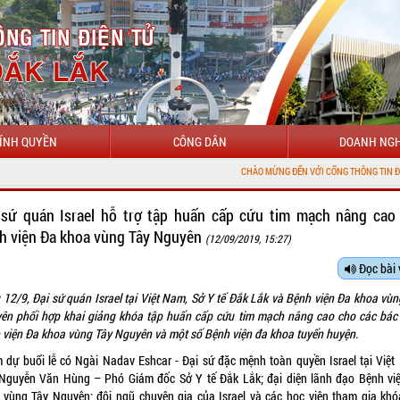
ÍNH QUYỀN
CÔNG DÂN
DOANH NGH
CHÀO MỪNG ĐẾN VỚI CỔNG THÔNG TIN ĐIỆN TỬ TỈNH ĐẮK LẮK
 sứ quán Israel hỗ trợ tập huấn cấp cứu tim mạch nâng cao
h viện Đa khoa vùng Tây Nguyên
(12/09/2019, 15:27)
Đọc bài 
 12/9, Đại sứ quán Israel tại Việt Nam, Sở Y tế Đắk Lắk và Bệnh viện Đa khoa vùn
ên phối hợp khai giảng khóa tập huấn cấp cứu tim mạch nâng cao cho các bác s
 viện Đa khoa vùng Tây Nguyên và một số Bệnh viện đa khoa tuyến huyện.
 dự buổi lễ có Ngài Nadav Eshcar - Đại sứ đặc mệnh toàn quyền Israel tại Việt
Nguyễn Văn Hùng – Phó Giám đốc Sở Y tế Đắk Lắk; đại diện lãnh đạo Bệnh vi
 vùng Tây Nguyên; đội ngũ chuyên gia của Israel và các học viên tham gia khó