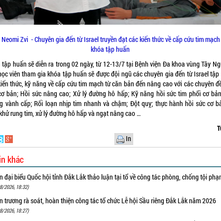
 Neomi Zvi - Chuyên gia đến từ Israel truyền đạt các kiến thức về cấp cứu tim mạch 
khóa tập huấn
 tập huấn sẽ diễn ra trong 02 ngày, từ 12-13/7 tại Bệnh viện Đa khoa vùng Tây Ng
học viên tham gia khóa tập huấn sẽ được đội ngũ các chuyên gia đến từ Israel tập
kiến thức, kỹ năng về cấp cứu tim mạch từ căn bản đến nâng cao với các chuyên đề
cơ bản; Hồi sức nâng cao; Xử lý đường hô hấp; Kỹ năng hồi sức tim phổi cơ bản
g vành cấp; Rối loạn nhịp tim nhanh và chậm; Đột quỵ; thực hành hồi sức cơ b
khử rung tim, xử lý đường hô hấp và ngạt nâng cao …
T
In
in khác
 đại biểu Quốc hội tỉnh Đắk Lắk thảo luận tại tổ về công tác phòng, chống tội ph
8/2026, 18:32)
 trương rà soát, hoàn thiện công tác tổ chức Lễ hội Sầu riêng Đắk Lắk năm 2026
8/2026, 18:27)