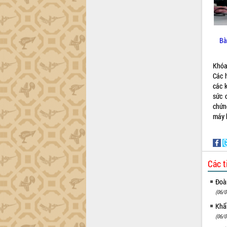
tiến đầu tư tỉnh
Ngành cá ngừ Đắk Lắk chủ động thích
ứng để giữ vững thị trường xuất khẩu
Diễn đàn Kinh tế tư nhân Việt Nam đột
Bà
phá cơ chế - Hợp tác công tư
Đề án 06 tạo bước ngoặt đột phá trong
Khóa
cải cách hành chính tỉnh Đắk Lắk
Các 
Kết nối tour, đẩy mạnh chuyển đổi số
các 
để phát triển du lịch Đắk Lắk
sức 
Khởi động Dự án Đầu tư xây dựng hạ
chứn
tầng kỹ thuật Cụm công nghiệp Tân
máy 
Tiến
Gặp mặt các cơ quan báo chí nhân Kỷ
niệm 101 năm Ngày Báo chí Cách
mạng Việt Nam
Các t
Đắk Lắk sơ kết 4 năm triển khai thực
Đoàn
hiện Đề án 06 của Chính phủ
(06/0
Họp báo thông tin về Hội nghị Công bố
Quy hoạch và Xúc tiến đầu tư tỉnh Đắk
Khẩn
Lắk
(06/0