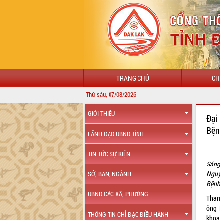
TRANG CHỦ
CH
Thứ sáu, 07/08/2026
GIỚI THIỆU
Đại
Bện
LÃNH ĐẠO UBND TỈNH
TIN TỨC SỰ KIỆN
Sáng
Nguy
SỞ, BAN, NGÀNH
Bệnh
UBND CÁC XÃ, PHƯỜNG
Tham
ông 
THÔNG TIN CHỈ ĐẠO ĐIỀU HÀNH
khoa