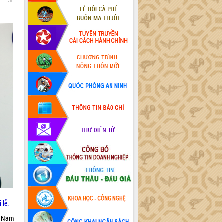
 lễ.
t Nam