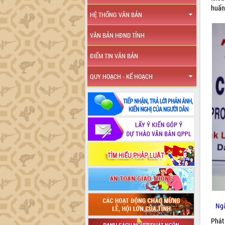
huấn
HỆ THỐNG VĂN BẢN
VĂN BẢN HĐND TỈNH
ĐIỂM TIN VĂN BẢN
QUY HOẠCH - KẾ HOẠCH
Ngà
Phát