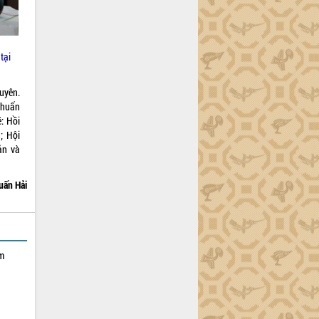
tại
uyên.
 huấn
: Hồi
; Hội
ản và
uấn Hải
ạm