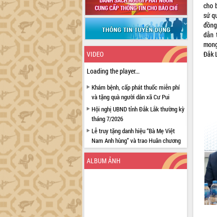
cho 
sứ qu
đồng
dẫn 
mong
Đắk 
VIDEO
Loading the player...
Khám bệnh, cấp phát thuốc miễn phí
và tặng quà người dân xã Cư Pui
Hội nghị UBND tỉnh Đắk Lắk thường kỳ
tháng 7/2026
Lễ truy tặng danh hiệu “Bà Mẹ Việt
Nam Anh hùng” và trao Huân chương
Lao động
ALBUM ẢNH
UBND tỉnh Đắk Lắk triển khai nhiệm
vụ 6 tháng cuối năm 2026
Kỳ họp thứ Hai, Hội đồng nhân dân
tỉnh khóa XI quyết nghị nhiều nội dung
quan trọng
Bí thư Tỉnh ủy Lương Nguyễn Minh