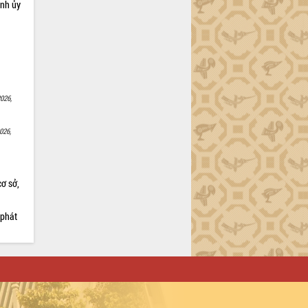
ỉnh ủy
026,
026,
cơ sở,
 phát