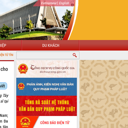
|
Vietnamese
English
IỆP
DU KHÁCH
 cho
viết
g Tây
ĩ tại
 Nam;
ện Đa
a tập