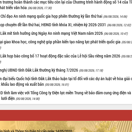
 trương hoàn thành các mục tiêu còn lại của Chương trình hành động số 14 của T
hát triển văn hóa
(06/08/2026, 17:30)
 Chỉ đạo An ninh mạng quốc gia họp phiên thường kỳ lần thứ hai
(06/08/2026, 14:06)
họp chuyên đề lần thứ hai, HĐND tỉnh khóa XI, nhiệm kỳ 2026-2031
(06/08/2026, 12:02)
 Lắk mít tinh hưởng ứng Ngày An ninh mạng Việt Nam năm 2026
(06/08/2026, 10:47)
i giao khoa học, công nghệ góp phần kiến tạo năng lực phát triển quốc gia
(05/08/2
)
 Lắk họp báo công bố 17 hoạt động đặc sắc của Lễ hội Sầu riêng năm 2026
(05/08/2
)
 nghị UBND tỉnh Đắk Lắk thường kỳ tháng 7/2026
(05/08/2026, 17:18)
 đại biểu Quốc hội tỉnh Đắk Lắk thảo luận tại tổ đối với các dự án luật về hòa giải 
t khẩu lao động và xuất bản
(05/08/2026, 16:01)
 tỉnh làm việc với Tổng Công ty Điện lực miền Trung về bảo đảm cung ứng điện và
n lưới điện
(05/08/2026, 14:00)
n hình và Thông tin Điện tử cấp ngày 14/05/2010