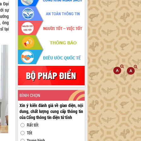
a Đại
với sự
hướng
, ông
ĩ tại
BÌNH CHỌN
Xin ý kiến đánh giá về giao diện, nội
dung, chất lượng cung cấp thông tin
của Cổng thông tin điện tử tỉnh
Rất tốt
Tốt
Trung bình