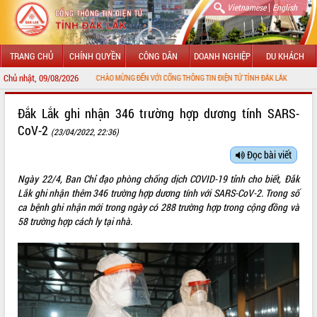
|
Vietnamese
English
TRANG CHỦ
CHÍNH QUYỀN
CÔNG DÂN
DOANH NGHIỆP
DU KHÁCH
Chủ nhật, 09/08/2026
CHÀO MỪNG ĐẾN VỚI CỔNG THÔNG TIN ĐIỆN TỬ TỈNH ĐẮK LẮK
GIỚI THIỆU
Đắk Lắk ghi nhận 346 trường hợp dương tính SARS-
CoV-2
(23/04/2022, 22:36)
LÃNH ĐẠO UBND TỈNH
Đọc bài viết
TIN TỨC SỰ KIỆN
Ngày 22/4, Ban Chỉ đạo phòng chống dịch COVID-19 tỉnh cho biết, Đắk
SỞ, BAN, NGÀNH
Lắk ghi nhận thêm 346 trường hợp dương tính với SARS-CoV-2. Trong số
ca bệnh ghi nhận mới trong ngày có 288 trường hợp trong cộng đồng và
UBND CÁC XÃ, PHƯỜNG
58 trường hợp cách ly tại nhà.
THÔNG TIN CHỈ ĐẠO ĐIỀU HÀNH
HỆ THỐNG VĂN BẢN
VĂN BẢN HĐND TỈNH