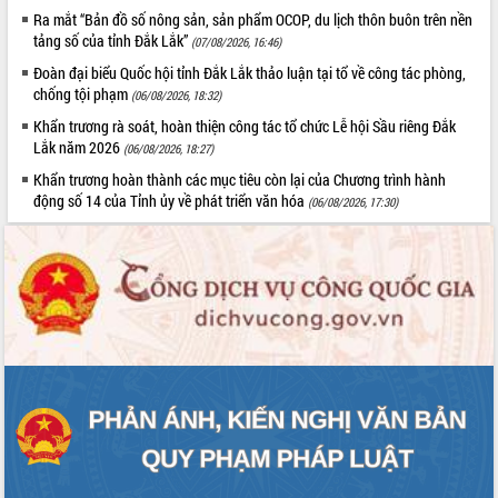
Ra mắt “Bản đồ số nông sản, sản phẩm OCOP, du lịch thôn buôn trên nền
phát triển mới
tảng số của tỉnh Đắk Lắk”
(07/08/2026, 16:46)
Thường trực HĐND tỉnh Đắk Lắk gặp
mặt Đoàn chuyên gia y tế TP. Hồ Chí
Đoàn đại biểu Quốc hội tỉnh Đắk Lắk thảo luận tại tổ về công tác phòng,
Minh
chống tội phạm
(06/08/2026, 18:32)
THỐNG KÊ TRUY CẬP
Lễ truy điệu và an táng hài cốt liệt sĩ
Khẩn trương rà soát, hoàn thiện công tác tổ chức Lễ hội Sầu riêng Đắk
tại Nghĩa trang Liệt sĩ xã Sơn Hòa
Hôm nay:
14451
Lắk năm 2026
(06/08/2026, 18:27)
Bàn giải pháp tháo gỡ khó khăn trong
Tất cả:
66100119
Khẩn trương hoàn thành các mục tiêu còn lại của Chương trình hành
xuất khẩu sầu riêng và triển khai quy
động số 14 của Tỉnh ủy về phát triển văn hóa
(06/08/2026, 17:30)
định EUDR
Thứ trưởng Bộ Nông nghiệp và Môi
trường Nguyễn Hoàng Hiệp khảo sát
vùng trồng và doanh nghiệp đóng gói
sầu riêng tại Đắk Lắk
Trình diễn nghệ thuật chế biến các
món ăn từ sầu riêng
Đắk Lắk công bố Quy hoạch và xúc
tiến đầu tư tỉnh
Ngành cá ngừ Đắk Lắk chủ động thích
ứng để giữ vững thị trường xuất khẩu
Diễn đàn Kinh tế tư nhân Việt Nam đột