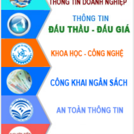
Tháo gỡ những vướng mắc, đẩy mạnh
công tác cải cách thủ tục hành chính
tại Trung tâm Phục vụ hành chính
công tỉnh
Đắk Lắk: Tôn vinh 46 giải pháp tại Hội
thi Sáng tạo Kỹ thuật 2024 - 2025
Đắk Lắk rà soát, điều chỉnh Đề án 190
về phát triển nuôi trồng thủy sản
Phó Chủ tịch UBND tỉnh Đắk Lắk
Trương Công Thái kiểm tra thực địa
Dự án cao tốc Khánh Hòa - Buôn Ma
Thuột
Định vị cà phê Việt Nam như một “di
sản sống” trong dòng chảy toàn cầu
Xây dựng nông thôn mới: Nâng cao đời
sống người dân từ những mô hình thiết
thực
Quyết liệt tháo gỡ vướng mắc, đẩy
nhanh tiến độ các dự án trọng điểm
trong Khu kinh tế Nam Phú Yên