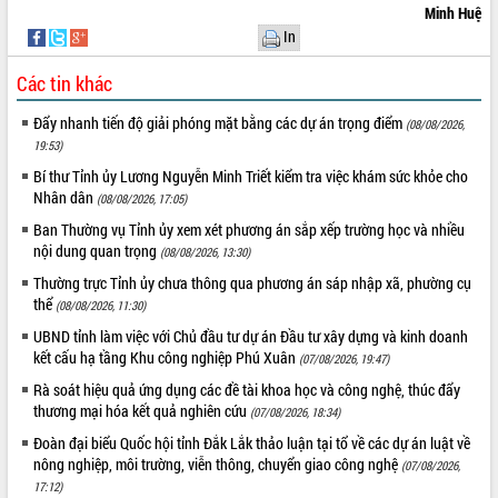
Minh Huệ
VIDEO
In
Loading the player...
Các tin khác
Khám bệnh, cấp phát thuốc miễn phí
Đẩy nhanh tiến độ giải phóng mặt bằng các dự án trọng điểm
(08/08/2026,
và tặng quà người dân xã Cư Pui
19:53)
Hội nghị UBND tỉnh Đắk Lắk thường kỳ
Bí thư Tỉnh ủy Lương Nguyễn Minh Triết kiểm tra việc khám sức khỏe cho
tháng 7/2026
Nhân dân
(08/08/2026, 17:05)
Lễ truy tặng danh hiệu “Bà Mẹ Việt
Nam Anh hùng” và trao Huân chương
Ban Thường vụ Tỉnh ủy xem xét phương án sắp xếp trường học và nhiều
nội dung quan trọng
Lao động
(08/08/2026, 13:30)
ALBUM ẢNH
UBND tỉnh Đắk Lắk triển khai nhiệm
Thường trực Tỉnh ủy chưa thông qua phương án sáp nhập xã, phường cụ
vụ 6 tháng cuối năm 2026
thể
(08/08/2026, 11:30)
Kỳ họp thứ Hai, Hội đồng nhân dân
UBND tỉnh làm việc với Chủ đầu tư dự án Đầu tư xây dựng và kinh doanh
tỉnh khóa XI quyết nghị nhiều nội dung
kết cấu hạ tầng Khu công nghiệp Phú Xuân
(07/08/2026, 19:47)
quan trọng
Rà soát hiệu quả ứng dụng các đề tài khoa học và công nghệ, thúc đẩy
Bí thư Tỉnh ủy Lương Nguyễn Minh
thương mại hóa kết quả nghiên cứu
(07/08/2026, 18:34)
Triết thăm, tặng quà người có công với
Đoàn đại biểu Quốc hội tỉnh Đắk Lắk thảo luận tại tổ về các dự án luật về
cách mạng
nông nghiệp, môi trường, viễn thông, chuyển giao công nghệ
(07/08/2026,
Rà soát, hoàn thiện hệ thống thiết chế
17:12)
văn hóa, thể thao đáp ứng yêu cầu
LIÊN KẾT WEB