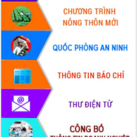
Hội thảo góp ý hồ sơ điều chỉnh quy
hoạch tỉnh Đắk Lắk thời kỳ 2021-2030,
tầm nhìn đến năm 2050
Nâng cao hiệu quả hoạt động của các
doanh nghiệp nhà nước
Hội nghị triển khai kết nối mạng
truyền số liệu chuyên dùng phục vụ cơ
quan Đảng, Nhà nước
Lễ phát động chuỗi hoạt động chung
tay làm sạch môi trường
Xã Ea Kar bước chuyển mình trong
công tác cải cách hành chính mô hình
mới
UBND tỉnh họp báo định kỳ tháng 4
năm 2026
Hội thảo khoa học “Giải pháp thúc đẩy
phát triển nền kinh tế xanh tại tỉnh
Đắk Lắk”
Tăng cường giám sát, đôn đốc thực
hiện nhiệm vụ quản lý tài sản công
hàng tuần