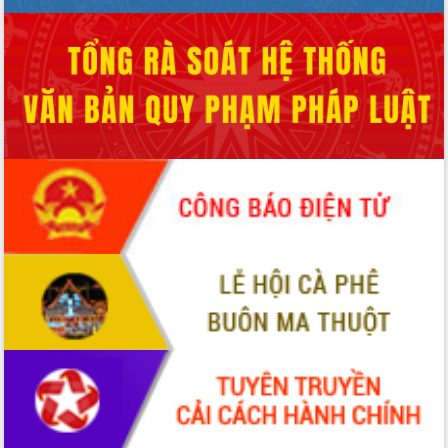
phá cơ chế - Hợp tác công tư
Đề án 06 tạo bước ngoặt đột phá trong
cải cách hành chính tỉnh Đắk Lắk
Kết nối tour, đẩy mạnh chuyển đổi số
để phát triển du lịch Đắk Lắk
Khởi động Dự án Đầu tư xây dựng hạ
tầng kỹ thuật Cụm công nghiệp Tân
Tiến
Gặp mặt các cơ quan báo chí nhân Kỷ
niệm 101 năm Ngày Báo chí Cách
mạng Việt Nam
Đắk Lắk sơ kết 4 năm triển khai thực
hiện Đề án 06 của Chính phủ
Họp báo thông tin về Hội nghị Công bố
Quy hoạch và Xúc tiến đầu tư tỉnh Đắk
Lắk
Khơi thông điểm nghẽn, đẩy nhanh
giải ngân vốn khắc phục thiên tai
HĐND tỉnh thông qua điều chỉnh Quy
hoạch tỉnh thời kỳ 2021-2030