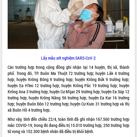
ĐIỂM TIN VĂN BẢN
QUY HOẠCH - KẾ HOẠCH
Lấy mẫu xét nghiệm SARS-CoV-2
Các trường hợp trong cộng đồng ghi nhận tại 14 huyện, thị xã, thành
phố. Trong đó, TP. Buôn Ma Thuột 72 trường hợp; huyện Lắk 4 trường
hợp; huyện Krông Bông 9 trường hợp; huyện Krông Búk 9 trường hợp;
huyện Ea H’leo 12 trường hợp; huyện Krông Pắc 19 trường hợp; huyện
Krông Ana 3 trường hợp; huyện Cư M’gar 29 trường hợp; huyện Ea Súp 12
trường hợp; huyện Krông Năng 56 trường hợp; huyện Ea Kar 16 trường
hợp; huyện Buôn Đôn 12 trường hợp; huyện Cư Kuin 31 trường hợp và thị
xã Buôn Hồ 4 trường hợp.
Như vậy, tính đến chiều 22/4, toàn tỉnh đã ghi nhận 167.560 trường hợp
mắc COVID-19, trong đó đang điều trị 15.010 trường hợp, 250 trường hợp
tử vong và 152.300 bệnh nhân đã điều trị khỏi bệnh.